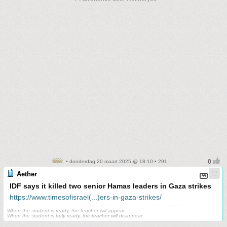
• donderdag 20 maart 2025 @ 18:10 • 291
Aether
IDF says it killed two senior Hamas leaders in Gaza strikes
https://www.timesofisrael(...)ers-in-gaza-strikes/
When the student is ready, the teacher will appear.
When the student is truly ready, the teacher will disappear.