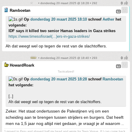
• donderdag 20 maart 2025 @ 18:28 • 292
Ramboetan
Op
donderdag 20 maart 2025 18:10
schreef
Aether
het
volgende:
IDF says it killed two senior Hamas leaders in Gaza strikes
https://www.timesofisrael(...)ers-in-gaza-strikes/
Ah dat weegt wel op tegen de rest van de slachtoffers.
• donderdag 20 maart 2025 @ 18:40 • 293
HowardRoark
Tacticalized!
Op
donderdag 20 maart 2025 18:28
schreef
Ramboetan
het volgende:
[..]
Ah dat weegt wel op tegen de rest van de slachtoffers.
Zeker. Het staat ondertussen de Palestijnen vrij om een
scheiding aan te brengen tussen strijders en burgers. Dat heeft
men na 1,5 jaar nog altijd niet gedaan, je vraagt je af waarom ..
'I moved to Peru and shaved half my head and wrote for Teen Vogue. If I can come back