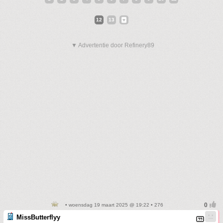
12
13
▼ Advertentie door Refinery89
• woensdag 19 maart 2025 @ 19:22 • 276
MissButterflyy