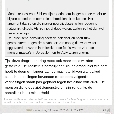
[..]
Mooi excuses voor Bibi en zijn regering om langer aan de macht te
blijven en onder de corruptie schandalen uit te komen. Het
argument dat ze op die manier nog gijzelaars willen redden is
natuurlijk lulkoek. Als ze niet al dood waren, zullen ze het dan wel
zeker snel zijn.
De Israëlische bevolking heeft dit ook door en heeft flink
geprotesteerd tegen Netanyahu en zijn oorlog die weer wordt
opgevoerd, er waren indrukwekkende foto’s van te zien, de
mensenmassa’s in Jerusalem en tel Aviv waren enorm.
Tja, deze drogredenering moet ook maar eens worden
getackeld. De realiteit is namelijk dat Bibi helemaal niet zijn best
hoeft te doen om langer aan de macht te blijven want Likud
staat in de peilingen bovenaan en de eerstvolgende
verkiezingen staan pas gepland tegen het einde van 2026. De
mensen die je dus ziet demonstreren zijn (ondanks de
aantallen) in de minderheid.
'I moved to Peru and shaved half my head and wrote for Teen Vogue. If I can come back
from the depths of leftism, trust me, anyone can.' - Gina Florio
• woensdag 19 maart 2025 @ 19:28 • 278