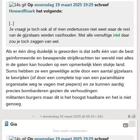
Op
woensdag 19 maart 2025 19:29
schreef
HowardRoark
het volgende:
[..]
Je vraagt je toch ook af of men ondertussen niet weet waar de rest
van de gijzelaars worden vasthouden. Met alle vernuftige
intel
daar
zou je toch zeggen van wel.
Als er één ding duidelijk is geworden is dat zelfs één van de best
geïnformeerde en bewapende strijdkrachten ter wereld niet alles
in de gaten kan houden op een opmerkelijk klein stukje land.
Soms hebben ze een geweldige actie door een aantal gijzelaars
te bevrijden (of door een complete top van een paramilitaire
organisatie weg te vagen met piepers) en ze kunnen aardig
precies bombarderen gezien de verhoudingen
militanten:burgers maar dit is het hoogst haalbare en het is niet
genoeg.
• donderdag 20 maart 2025 @ 09:10 • 281
Gia
User under construction
Op
woensdag 19 maart 2025 19:29
schreef