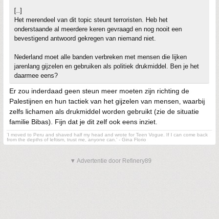
[..]
Het merendeel van dit topic steunt terroristen. Heb het
onderstaande al meerdere keren gevraagd en nog nooit een
bevestigend antwoord gekregen van niemand niet.
Nederland moet alle banden verbreken met mensen die lijken
jarenlang gijzelen en gebruiken als politiek drukmiddel. Ben je het
daarmee eens?
Er zou inderdaad geen steun meer moeten zijn richting de
Palestijnen en hun tactiek van het gijzelen van mensen, waarbij
zelfs lichamen als drukmiddel worden gebruikt (zie de situatie
familie Bibas). Fijn dat je dit zelf ook eens inziet.
'I moved to Peru and shaved half my head and wrote for Teen Vogue. If I can come back
from the depths of leftism, trust me, anyone can.' - Gina Florio
▼ Advertentie door Refinery89