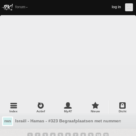
forum
log in
Index
Actief
MyAT
Nieuw
Dicht
Israël - Hamas - #323 Begraafplaatsen met nummers
nws
1
2
3
4
5
6
7
8
9
10
11