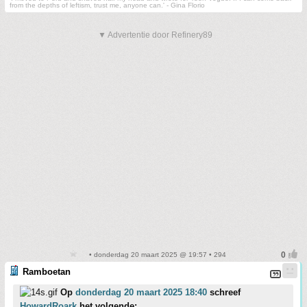
from the depths of leftism, trust me, anyone can.' - Gina Florio
▼ Advertentie door Refinery89
• donderdag 20 maart 2025 @ 19:57 • 294
Ramboetan
Op
donderdag 20 maart 2025 18:40
schreef
HowardRoark
het volgende: