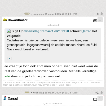
• woensdag 19 maart 2025 @ 19:29 • 279
HowardRoark
Tacticalized!
Op
woensdag 19 maart 2025 19:28
schreef
Qarrad
het
volgende:
Ondertussen is drie uur geleden weer een nieuwe fase, een
grondoperatie, ingegaan waarbij de corridor tussen Noord- en Zuid-
Gaza wordt bezet en verbreed.
[
x
]
Je vraagt je toch ook af of men ondertussen niet weet waar de
rest van de gijzelaars worden vasthouden. Met alle vernuftige
intel
daar zou je toch zeggen van wel.
'I moved to Peru and shaved half my head and wrote for Teen Vogue. If I can come back
from the depths of leftism, trust me, anyone can.' - Gina Florio
• woensdag 19 maart 2025 @ 19:33 • 280
Qarrad
Qarrad al-Rrabah