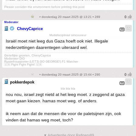
Please consider the environment before printing this post
• donderdag 20 maart 2025 @ 13:21 • 289
Moderator
ChevyCaprice
Multidisciplinair simcoureur
Israël moet niet leeg dus Gaza hoeft ook niet. Illegale
nederzettingen daarentegen uiteraard wel.
Gerieflijke groeten, ChevyCaprice
Moderator DIG
Russell-supporter (LET'S GO GEORGE!) F1 Watcher
🇺🇦 Fight Fight Fight! 🇺🇦
• donderdag 20 maart 2025 @ 15:44 • 290
pokkerdepok
bla bla bla
nou nou, israel zegt nietd at het leeg moet. z zeggend at gaza
moet gaan kiezen. hamas moet weg. of anders.
ik neem aan dat de mensen die voor de paletsijnen zijn, ook
vinden dat hamas weg moet, toch?
▼ Advertentie door Refinery89