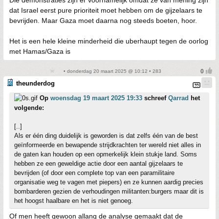
Die demonstraties zijn er voornamelijk omdat ze van mening zijn
dat Israel eerst pure prioriteit moet hebben om de gijzelaars te
bevrijden. Maar Gaza moet daarna nog steeds boeten, hoor.
Het is een hele kleine minderheid die uberhaupt tegen de oorlog
met Hamas/Gaza is
• donderdag 20 maart 2025 @ 10:12 • 283
theunderdog
Op
woensdag 19 maart 2025 19:33
schreef
Qarrad
het
volgende:
[..]
Als er één ding duidelijk is geworden is dat zelfs één van de best
geïnformeerde en bewapende strijdkrachten ter wereld niet alles in
de gaten kan houden op een opmerkelijk klein stukje land. Soms
hebben ze een geweldige actie door een aantal gijzelaars te
bevrijden (of door een complete top van een paramilitaire
organisatie weg te vagen met piepers) en ze kunnen aardig precies
bombarderen gezien de verhoudingen militanten:burgers maar dit is
het hoogst haalbare en het is niet genoeg.
Of men heeft gewoon allang de analyse gemaakt dat de