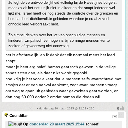
Je legt de verantwoordelijkheid volledig bij de Palestijnse burgers,
maar zo zit het natuurlijk niet in elkaar en dat snapt iedereen wel
lijkt me. Israël heeft de nog steeds de controle over de grenzen en
bombardeert dichtbevolkte gebieden waardoor je nu al zoveel
onnodig leed veroorzaakt hebt.
Zo simpel denken over het lot van onschuldige mensen en
kinderen. Empatisch vermogen is bij sommige mensen ver te
zoeken of gewoonweg niet aanwezig.
het is afschuwelijk. en ik denk dat elk normaal mens het leed
snapt.
maar je bent erg naief. hamas gaat toch gewoon in de veilige
zones zitten dan, als daar niks wordt gegooid..
hoe krijg je het voor elkaar dat je mensen zelfs waarschuwd met
smsjes dat er een aanval aankomt, zegt waar, mensen vraagt
om weg te gaan uit gebieden waar gevochten gaat worden, en
dan nog 60.000 doden? omdat hamas die doden wil.
• donderdag 20 maart 2025 @ 22:52 • 296
Cuendillar
Op
donderdag 20 maart 2025 15:44
schreef