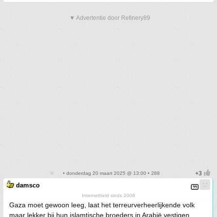
▼ Advertentie door Refinery89
• donderdag 20 maart 2025 @ 13:00 • 288
damsco
Internetheld sinds 2008
Gaza moet gewoon leeg, laat het terreurverheerlijkende volk
maar lekker bij hun islamtische broeders in Arabië vestigen.