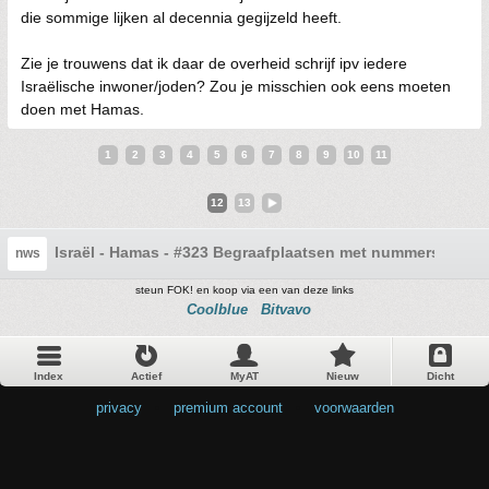
die sommige lijken al decennia gegijzeld heeft.
Zie je trouwens dat ik daar de overheid schrijf ipv iedere
Israëlische inwoner/joden? Zou je misschien ook eens moeten
doen met Hamas.
1
2
3
4
5
6
7
8
9
10
11
12
13
Israël - Hamas - #323 Begraafplaatsen met nummers
nws
steun FOK! en koop via een van deze links
Coolblue
Bitvavo
Index
Actief
MyAT
Nieuw
Dicht
privacy
•
premium account
•
voorwaarden