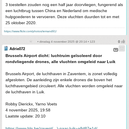
3 toestellen zouden nog een half jaar doorvliegen, fungerend als
een luchtbrug tussen China en Nederland om medische
hulpgoederen te vervoeren. Deze vluchten duurden tot en met
25 oktober 2020.
https://www.flickr.com/photos/iemand91/
• dinsdag 4 november 2025 @ 20:14 • 123
Adrie072
Brussels Airport dicht: luchtruim geïsoleerd door
rondvliegende drones, alle vluchten omgeleid naar Luik
Brussels Airport, de luchthaven in Zaventem, is zonet volledig
afgesloten. De aanleiding zijn enkele drones die boven het
luchthavengebied circuleert. Alle vluchten worden omgeleid naar
de luchthaven in Luik.
Robby Dierickx, Yarno Voets
4 november 2025, 19:58
Laatste update: 20:10
https://www.hln.be/zavent(...)-naar-luik~a8d87e1d/