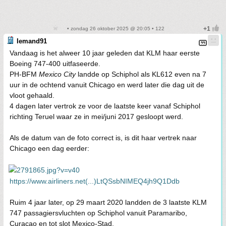
• zondag 26 oktober 2025 @ 20:05 • 122
Iemand91
Vandaag is het alweer 10 jaar geleden dat KLM haar eerste
Boeing 747-400 uitfaseerde.
PH-BFM
Mexico City
landde op Schiphol als KL612 even na 7
uur in de ochtend vanuit Chicago en werd later die dag uit de
vloot gehaald.
4 dagen later vertrok ze voor de laatste keer vanaf Schiphol
richting Teruel waar ze in mei/juni 2017 gesloopt werd.
Als de datum van de foto correct is, is dit haar vertrek naar
Chicago een dag eerder:
https://www.airliners.net(...)LtQSsbNIMEQ4jh9Q1Ddb
Ruim 4 jaar later, op 29 maart 2020 landden de 3 laatste KLM
747 passagiersvluchten op Schiphol vanuit Paramaribo,
Curacao en tot slot Mexico-Stad.