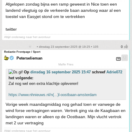
Afgelopen zondag bijna een ramp geweest in Nice toen een
landend vliegtuig op de verkeerde baan aanvloog waar al een
toestel van Easyjet stond om te vertrekken
twitter
Altijd onderweg naar het avontuur
• dinsdag 23 september 2025 @ 19:25 • 105
Redactie Frontpage / Sport
Peterselieman
Maffe Fries
Op
dinsdag 16 september 2025 15:47
schreef
Adrie072
het volgende:
Zal nog wel een extra klachtje opleveren!
https://www.nhnieuws.nl/n(...)l-oostbaan-amsterdam
Vorige week maandagmiddag nog gehad toen er vanwege de
wind forse vertragingen waren. Vertrek ging via de Kaagbaan en
landingen waren er alleen op de Oostbaan. Mijn vlucht vertrok
met 2 uur vertraging
Altijd onderweg naar het avontuur