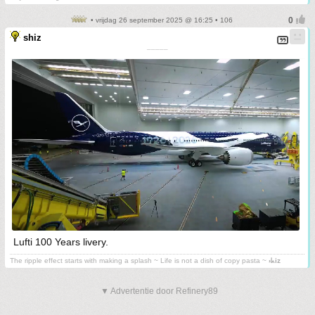
• vrijdag 26 september 2025 @ 16:25 • 106
shiz
¯¯¯¯¯
Lufti 100 Years livery.
The ripple effect starts with making a splash ~ Life is not a dish of copy pasta ~
⳽ᖾiz
▼ Advertentie door Refinery89