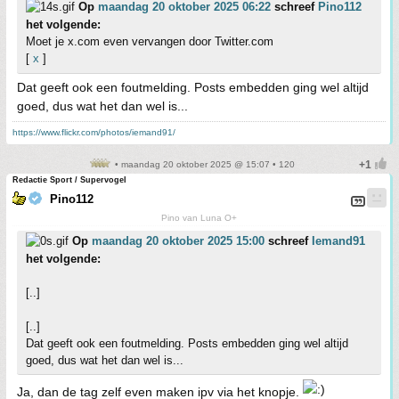
Op
maandag 20 oktober 2025 06:22
schreef
Pino112
het volgende:
Moet je x.com even vervangen door Twitter.com
[
x
]
Dat geeft ook een foutmelding. Posts embedden ging wel altijd
goed, dus wat het dan wel is...
https://www.flickr.com/photos/iemand91/
• maandag 20 oktober 2025 @ 15:07 • 120
Redactie Sport / Supervogel
Pino112
Pino van Luna O+
Op
maandag 20 oktober 2025 15:00
schreef
Iemand91
het volgende:
[..]
[..]
Dat geeft ook een foutmelding. Posts embedden ging wel altijd
goed, dus wat het dan wel is...
Ja, dan de tag zelf even maken ipv via het knopje.