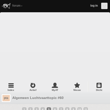
forum
log in
Index
Actief
MyAT
Nieuw
Dicht
Algemeen Luchtvaarttopic #60
pta
1
2
3
4
5
6
7
8
9
10
11