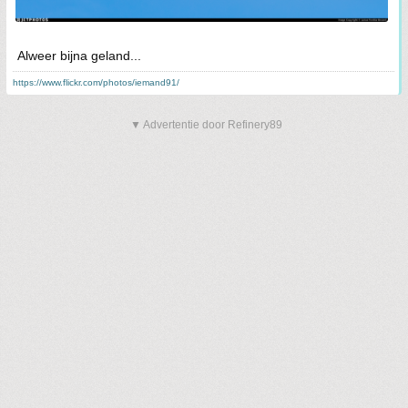
Alweer bijna geland...
https://www.flickr.com/photos/iemand91/
▼ Advertentie door Refinery89