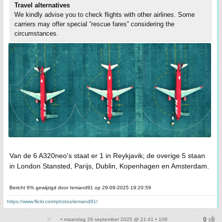
Travel alternatives
We kindly advise you to check flights with other airlines. Some
carriers may offer special “rescue fares” considering the
circumstances.
Van de 6 A320neo's staat er 1 in Reykjavik; de overige 5 staan
in London Stansted, Parijs, Dublin, Kopenhagen en Amsterdam.
Bericht 6% gewijzigd door Iemand91 op 29-09-2025 19:20:59
https://www.flickr.com/photos/iemand91/
• maandag 29 september 2025 @ 21:41 • 108