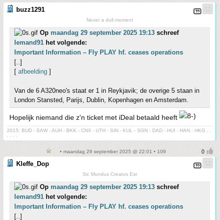
buzz1291
Never a dull moment
Op
maandag 29 september 2025 19:13
schreef
Iemand91
het volgende:
Important Information – Fly PLAY hf. ceases operations
[..]
[
afbeelding
]
Van de 6 A320neo's staat er 1 in Reykjavik; de overige 5 staan in
London Stansted, Parijs, Dublin, Kopenhagen en Amsterdam.
Hopelijk niemand die z'n ticket met iDeal betaald heeft
2015: BUD - SAW - AUH - BKK - CNX - UTH - SIN - KUL - SGN - DAD - HUI - HAN - HKG . .
. . . .
• maandag 29 september 2025 @ 22:01 • 109
Kleffe_Dop
Sic Mundus Creatus Est
Op
maandag 29 september 2025 19:13
schreef
Iemand91
het volgende:
Important Information – Fly PLAY hf. ceases operations
[..]