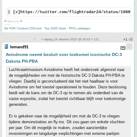
1
[x]https://twitter.com/flightradar24/status/198002
❤ DeLuna ❤
-------
De FOK! Custom CSS-tool
-
Top 2000 Stats
-
FPCL-uitslagen
• vrijdag 24 oktober 2025 @ 20:43 • 121
Iemand91
Aviodrome neemt besluit over toekomst iconische DC-3
Dakota PH-PBA
Luchtvaartmuseum Aviodrome heeft het onderzoek afgerond naar
de mogelijkheden om met de historische DC-3 Dakota PH-PBA te
vliegen. Daarbij is geconcludeerd dat het niet haalbaar is voor
Aviodrome om het toestel operationeel te houden. Deze beslissing
biedt wél de kans om de DC-3 op te nemen als onderdeel van de
vaste expositie, zodat het toestel zichtbaar blijft voor toekomstige
generaties.
Er is gekeken naar de mogelijkheid om met de DC-3 te vliegen
tijdens demonstraties en fly-ins. Dit zou gaan om enkele vluchten
per jaar. Om dit mogelijk te maken, zouden aanzienlijke
investeringen en langdurige verplichtingen met externe partijen