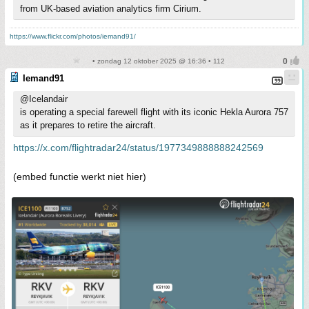
from UK-based aviation analytics firm Cirium.
https://www.flickr.com/photos/iemand91/
• zondag 12 oktober 2025 @ 16:36 • 112
Iemand91
@Icelandair
is operating a special farewell flight with its iconic Hekla Aurora 757
as it prepares to retire the aircraft.
https://x.com/flightradar24/status/1977349888888242569
(embed functie werkt niet hier)