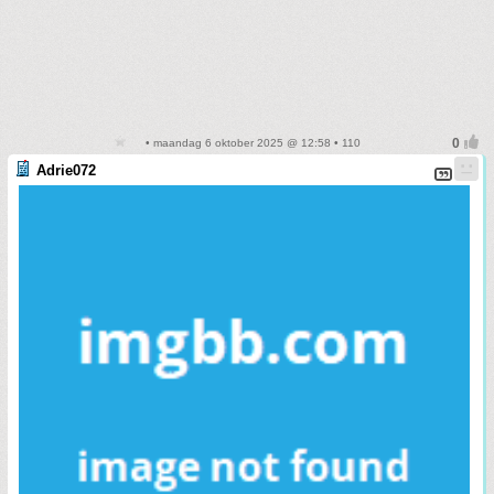
• maandag 6 oktober 2025 @ 12:58 • 110
Adrie072