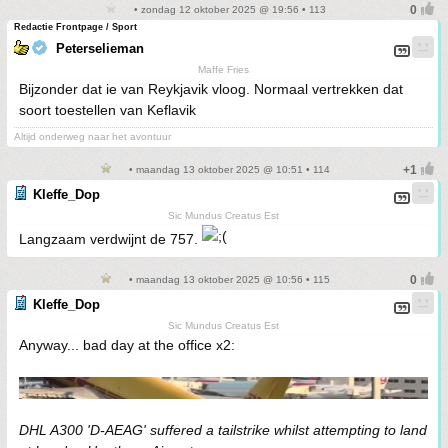
• zondag 12 oktober 2025 @ 19:56 • 113
Redactie Frontpage / Sport
Peterselieman
Maffe Fries
Bijzonder dat ie van Reykjavik vloog. Normaal vertrekken dat
soort toestellen van Keflavik
Altijd onderweg naar het avontuur
• maandag 13 oktober 2025 @ 10:51 • 114
Kleffe_Dop
Sic Mundus Creatus Est
Langzaam verdwijnt de 757.
• maandag 13 oktober 2025 @ 10:56 • 115
Kleffe_Dop
Sic Mundus Creatus Est
Anyway... bad day at the office x2:
DHL A300 'D-AEAG' suffered a tailstrike whilst attempting to land