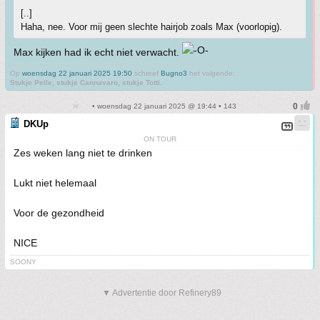
[..]
Haha, nee. Voor mij geen slechte hairjob zoals Max (voorlopig).
Max kijken had ik echt niet verwacht.
Op
woensdag 22 januari 2025 19:50
schreef
Bugno3
het volgende:
Stukje Pelle, stukje Cannavaro, stukje Totti.
• woensdag 22 januari 2025 @ 19:44 • 143
DKUp
ON TOUR
Zes weken lang niet te drinken
Lukt niet helemaal
Voor de gezondheid
NICE
SOONY
▼ Advertentie door Refinery89