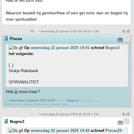
Had ik het toch fout.
Waarom bestelt hij gemberthee of een gin tonic dan en begint hij
over spiritualiteit.
• woensdag 22 januari 2025 @ 19:42 • 130
Pisces
Op
woensdag 22 januari 2025 19:41
schreef
Bugno3
het volgende:
[..]
Stukje Rabobank.
SPIRUWALITEIT
Heb jij mooi haar?
Op
woensdag 22 januari 2025 19:50
schreef
Bugno3
het volgende:
Stukje Pelle, stukje Cannavaro, stukje Totti.
• woensdag 22 januari 2025 @ 19:42 • 131
Bugno3
Op
woensdag 22 januari 2025 19:42
schreef
Pisces29