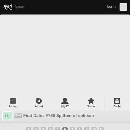
forum
log in
Index
Actief
MyAT
Nieuw
Dicht
First Dates #769 Splitten of splitsen
rls
BNN
1
2
3
4
5
6
7
8
9
10
11