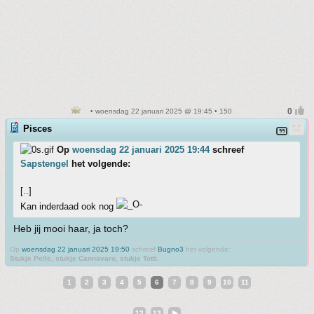
• woensdag 22 januari 2025 @ 19:45 • 150
Pisces
Op
woensdag 22 januari 2025 19:44
schreef
Sapstengel
het volgende:
[..]
Kan inderdaad ook nog
Heb jij mooi haar, ja toch?
Op
woensdag 22 januari 2025 19:50
schreef
Bugno3
het volgende:
Stukje Pelle, stukje Cannavaro, stukje Totti.
1
2
3
4
5
6
7
8
9
10
11
12
13