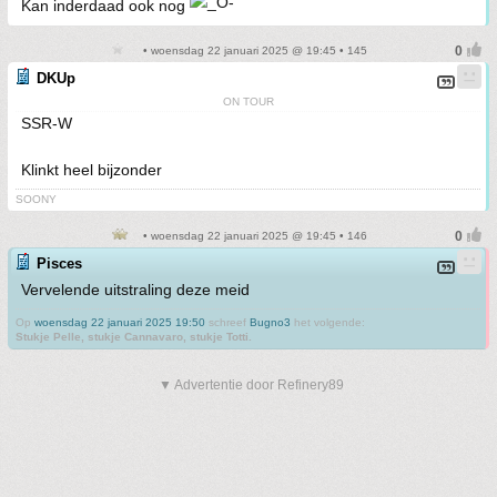
Kan inderdaad ook nog
• woensdag 22 januari 2025 @ 19:45 • 145
DKUp
ON TOUR
SSR-W
Klinkt heel bijzonder
SOONY
• woensdag 22 januari 2025 @ 19:45 • 146
Pisces
Vervelende uitstraling deze meid
Op
woensdag 22 januari 2025 19:50
schreef
Bugno3
het volgende:
Stukje Pelle, stukje Cannavaro, stukje Totti.
▼ Advertentie door Refinery89