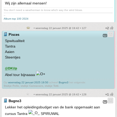
Wij zijn allemaal mensen!
You don't need a weatherman to know which way the wind blows.
-------------------------------------------------------------------------------------------------------------------------------------------
--
Album top 100 2024
• woensdag 22 januari 2025 @ 19:42 • 127
Pisces
Spwitualiteit
Tantra
Aaien
Steentjes
@DKUp
Abel tour bijnaaaa
Op
woensdag 22 januari 2025 19:50
schreef
Bugno3
het volgende:
Stukje Pelle, stukje Cannavaro, stukje Totti.
• woensdag 22 januari 2025 @ 19:42 • 128
Bugno3
Lekker het opleidingsbudget van de bank opgemaakt aan
cursus Tantra
SPIRUWAL