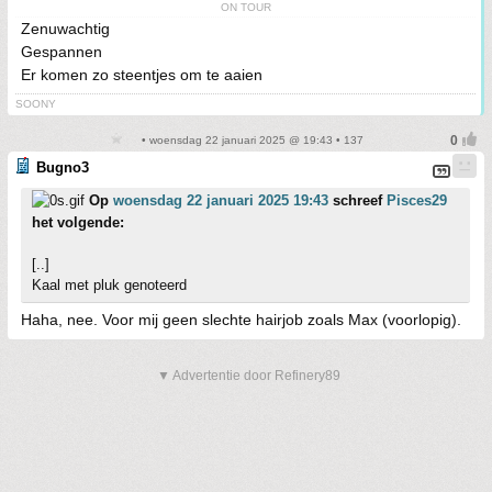
ON TOUR
Zenuwachtig
Gespannen
Er komen zo steentjes om te aaien
SOONY
• woensdag 22 januari 2025 @ 19:43 • 137
Bugno3
Op
woensdag 22 januari 2025 19:43
schreef
Pisces29
het volgende:
[..]
Kaal met pluk genoteerd
Haha, nee. Voor mij geen slechte hairjob zoals Max (voorlopig).
▼ Advertentie door Refinery89