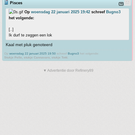
Pisces
Op
woensdag 22 januari 2025 19:42
schreef
Bugno3
het volgende:
[..]
Ik durf te zeggen een lok
Kaal met pluk genoteerd
Op
woensdag 22 januari 2025 19:50
schreef
Bugno3
het volgende:
Stukje Pelle, stukje Cannavaro, stukje Totti.
▼ Advertentie door Refinery89