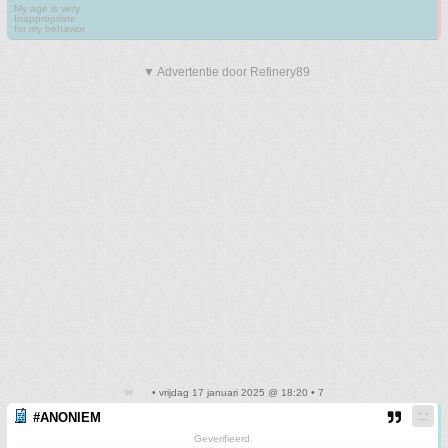
My age is very
Inappropriate
for my behavior
▼ Advertentie door Refinery89
• vrijdag 17 januari 2025 @ 18:20 • 7
#ANONIEM
Geverifieerd.