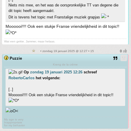
Niets mis mee, en het was de oorspronkelijke TT van degene die
dit topic heeft aangemaakt.
Dit is tevens het topic met Franstalige muziek grapjas
Moooooi!!!! Ook een stukje Franse vriendelijkheid in dit topic!!
Wat een gekte. Jammer, maar helaas.
• zondag 19 januari 2025 @ 12:27 • 15
Puzzie
Kreng de la crème
Op
zondag 19 januari 2025 12:26
schreef
RobertoCarlos
het volgende:
[..]
Moooooi!!!! Ook een stukje Franse vriendelijkheid in dit topic!!
My age is very
Inappropriate
for my behavior