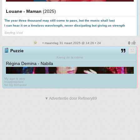
Louane - Maman
(2025)
The year three thousand may still come to pass, but the music shall last
I can hear it on a timeless wavelength, never dissipating but giving us strength
.
Sterling Void
• maandag 31 maart 2025 @ 14:26 • 24
Puzzie
Kreng de la crème
Régina Demina - Nabila
My age is very
Inappropriate
for my behavior
▼ Advertentie door Refinery89