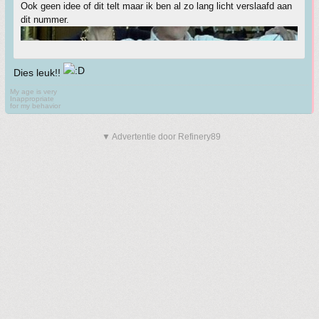
Ook geen idee of dit telt maar ik ben al zo lang licht verslaafd aan
dit nummer.
Dies leuk!!
My age is very
Inappropriate
for my behavior
▼ Advertentie door Refinery89