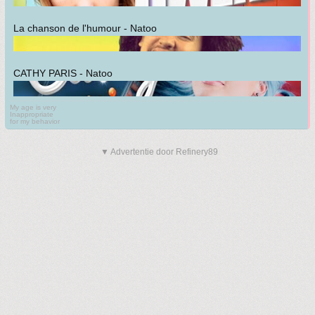
La chanson de l'humour - Natoo
CATHY PARIS - Natoo
My age is very
Inappropriate
for my behavior
▼ Advertentie door Refinery89