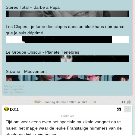
Stereo Total – Barbe à Papa
Les Clopes - je fume des clopes dans un blockhaus noir parce
que je suis déprimé
Le Groupe Obscur - Planète Ténèbres
Suzane - Mouvement
My age is very
Inappropriate
for my behavior
• zondag 30 maart 2025 @ 16:10 • 23
DJ11
Radio 49
Tijd om weer eens even het speciale muzikale vangnet op te
halen; het mapje waar de leuke Franstalige nummers van de
afgelopen tijd in zijn beland: