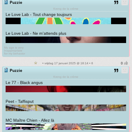
Puzzie
Kreng de la crème
Le Love Lab - Tout change toujours
Le Love Lab - Ne m'attends plus
My age is very
Inappropriate
for my behavior
• vrijdag 17 januari 2025 @ 18:14 • 6
Puzzie
Kreng de la crème
Le 77 - Black angus
Peet - Taffisput
MC Maître Chien - Allez là