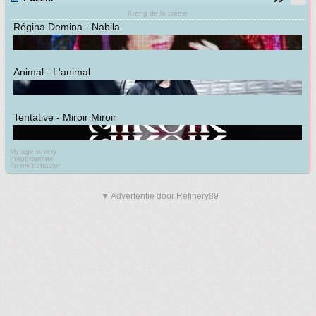
Kreng de la crème
Régina Demina - Nabila
Animal - L'animal
Tentative - Miroir Miroir
My age is very
Inappropriate
for my behavior
▼ Advertentie door Refinery89