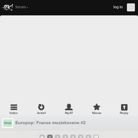
forum
log in
Index
Actief
MyAT
Nieuw
Reply
Europop: Franse muziekscene #2
muz
1
2
3
4
5
6