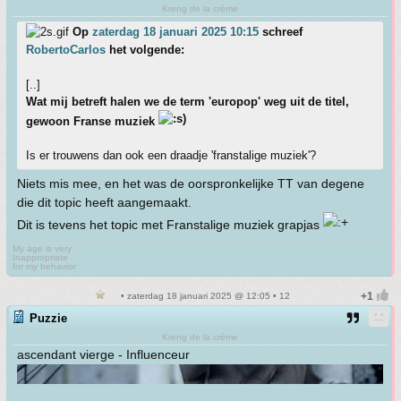
Kreng de la crème
Op
zaterdag 18 januari 2025 10:15
schreef
RobertoCarlos
het volgende:
[..]
Wat mij betreft halen we de term 'europop' weg uit de titel,
gewoon Franse muziek
Is er trouwens dan ook een draadje 'franstalige muziek'?
Niets mis mee, en het was de oorspronkelijke TT van degene
die dit topic heeft aangemaakt.
Dit is tevens het topic met Franstalige muziek grapjas
My age is very
Inappropriate
for my behavior
• zaterdag 18 januari 2025 @ 12:05 • 12
Puzzie
Kreng de la crème
ascendant vierge - Influenceur