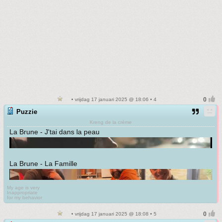
• vrijdag 17 januari 2025 @ 18:06 • 4
Puzzie
Kreng de la crème
La Brune - J'tai dans la peau
La Brune - La Famille
My age is very
Inappropriate
for my behavior
• vrijdag 17 januari 2025 @ 18:08 • 5