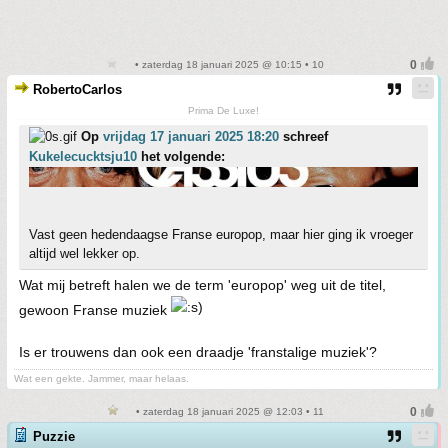
• zaterdag 18 januari 2025 @ 10:15 • 10
RobertoCarlos
Prima De Luxe!
Op
vrijdag 17 januari 2025 18:20
schreef
Kukelecucktsju10
het volgende:
Vast geen hedendaagse Franse europop, maar hier ging ik vroeger
altijd wel lekker op.
Wat mij betreft halen we de term 'europop' weg uit de titel,
gewoon Franse muziek
Is er trouwens dan ook een draadje 'franstalige muziek'?
Wat een gekte. Jammer, maar helaas.
• zaterdag 18 januari 2025 @ 12:03 • 11
Puzzie