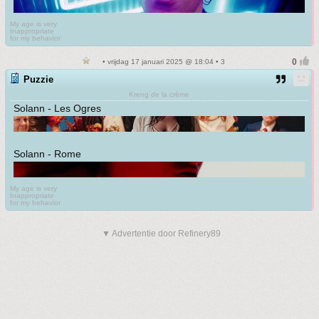
My age is very
Inappropriate
for my behavior
• vrijdag 17 januari 2025 @ 18:04 • 3
Puzzie
Kreng de la crème
Solann - Les Ogres
Solann - Rome
My age is very
Inappropriate
for my behavior
▼ Advertentie door Refinery89