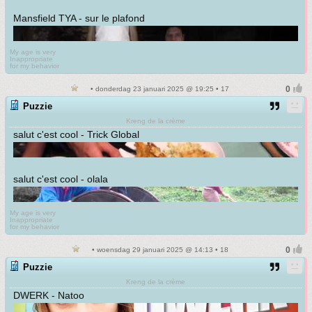
Mansfield TYA - sur le plafond
My age is very
Inappropriate
for my behavior
• donderdag 23 januari 2025 @ 19:25 • 17
Puzzie
Kreng de la crème
salut c'est cool - Trick Global
salut c'est cool - olala
My age is very
Inappropriate
for my behavior
• woensdag 29 januari 2025 @ 14:13 • 18
Puzzie
Kreng de la crème
DWERK - Natoo