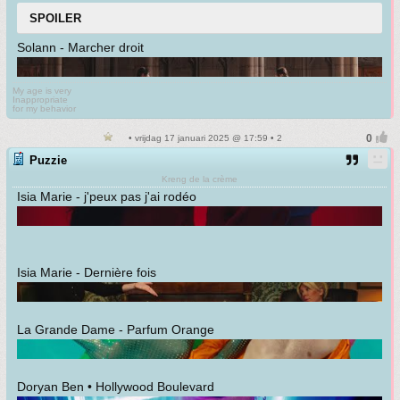
SPOILER
Solann - Marcher droit
My age is very
Inappropriate
for my behavior
• vrijdag 17 januari 2025 @ 17:59 • 2
Puzzie
Kreng de la crème
Isia Marie - j'peux pas j'ai rodéo
Isia Marie - Dernière fois
La Grande Dame - Parfum Orange
Doryan Ben • Hollywood Boulevard