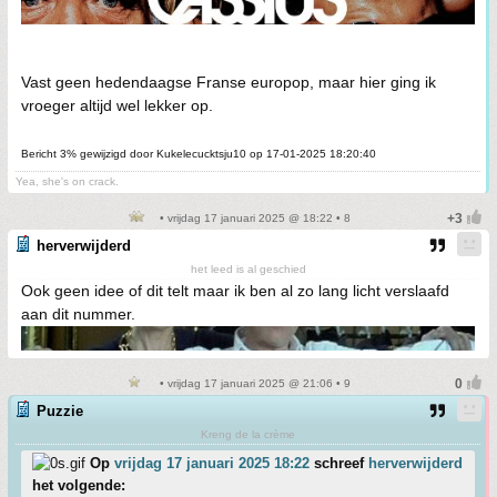
Vast geen hedendaagse Franse europop, maar hier ging ik
vroeger altijd wel lekker op.
Bericht 3% gewijzigd door Kukelecucktsju10 op 17-01-2025 18:20:40
Yea, she's on crack.
• vrijdag 17 januari 2025 @ 18:22 • 8
herverwijderd
het leed is al geschied
Ook geen idee of dit telt maar ik ben al zo lang licht verslaafd
aan dit nummer.
• vrijdag 17 januari 2025 @ 21:06 • 9
Puzzie
Kreng de la crème
Op
vrijdag 17 januari 2025 18:22
schreef
herverwijderd
het volgende: