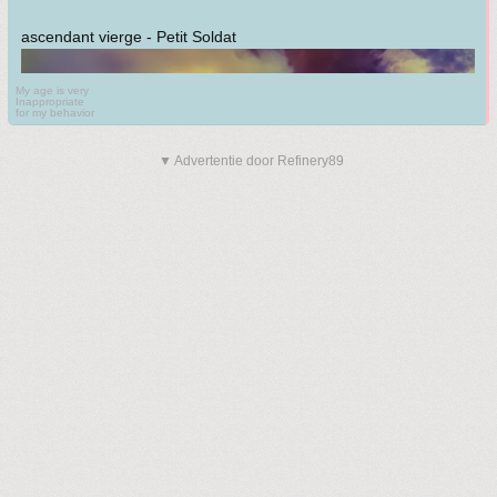
ascendant vierge - Petit Soldat
My age is very
Inappropriate
for my behavior
▼ Advertentie door Refinery89