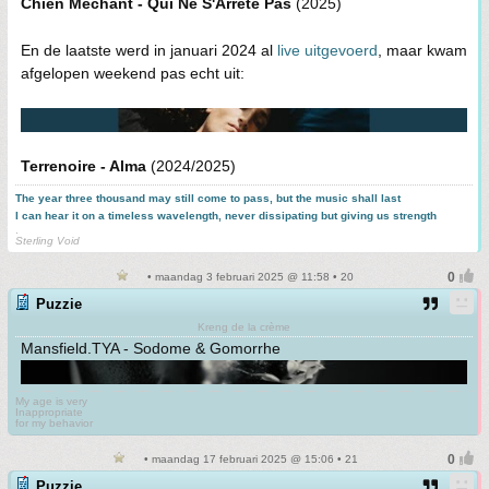
Chien Méchant - Qui Ne S'Arrête Pas
(2025)
En de laatste werd in januari 2024 al
live uitgevoerd
, maar kwam
afgelopen weekend pas echt uit:
Terrenoire - Alma
(2024/2025)
The year three thousand may still come to pass, but the music shall last
I can hear it on a timeless wavelength, never dissipating but giving us strength
.
Sterling Void
• maandag 3 februari 2025 @ 11:58 • 20
Puzzie
Kreng de la crème
Mansfield.TYA - Sodome & Gomorrhe
My age is very
Inappropriate
for my behavior
• maandag 17 februari 2025 @ 15:06 • 21
Puzzie