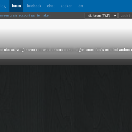
log
forum
fotoboek
chat
zoeken
dm
om een gratis account aan te maken
.
het nieuws, vragen over roerende en onroerende organismen, foto's en al het andere m