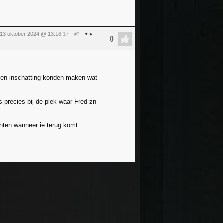
13 oktober 2024 @ 13:16
:17
#7
 een inschatting konden maken wat
 precies bij de plek waar Fred zn
hten wanneer ie terug komt...