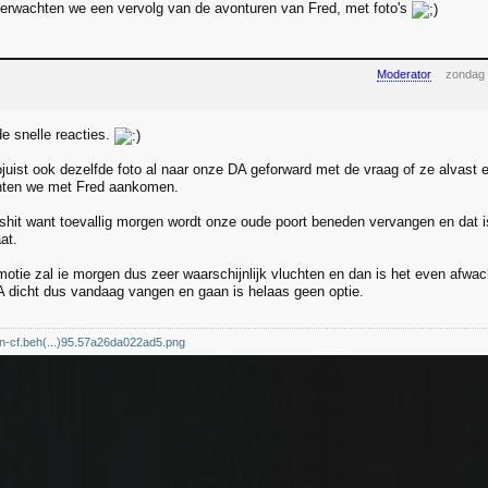
verwachten we een vervolg van de avonturen van Fred, met foto's
Moderator
zondag 
e snelle reacties.
uist ook dezelfde foto al naar onze DA geforward met de vraag of ze alvast
hten we met Fred aankomen.
 shit want toevallig morgen wordt onze oude poort beneden vervangen en dat is
at.
otie zal ie morgen dus zeer waarschijnlijk vluchten en dan is het even afwac
 dicht dus vandaag vangen en gaan is helaas geen optie.
dn-cf.beh(...)95.57a26da022ad5.png