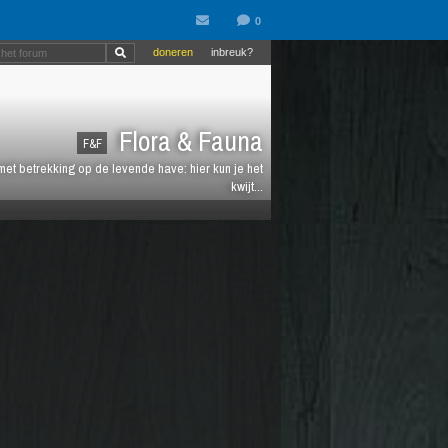
doneren
inbreuk?
Flora & Fauna
F&F
et betrekking op de levende have: hier kun je het
kwijt...