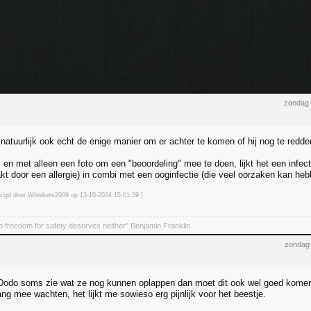
zondag 
 natuurlijk ook echt de enige manier om er achter te komen of hij nog te redden
 en met alleen een foto om een "beoordeling" mee te doen, lijkt het een infec
akt door een allergie) in combi met een ooginfectie (die veel oorzaken kan heb
jzigd door Whiskers2009 op 13-10-2024 15:01
:59
]
 freedom for safety deserves neither" Benjamin Franklin
zondag 
eDodo soms zie wat ze nog kunnen oplappen dan moet dit ook wel goed kom
ang mee wachten, het lijkt me sowieso erg pijnlijk voor het beestje.