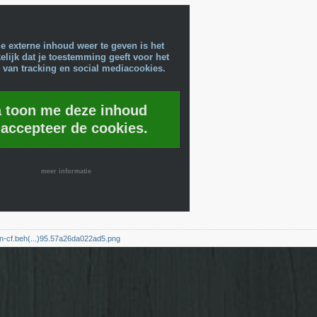
e externe inhoud weer te geven is het
lijk dat je toestemming geeft voor het
 van tracking en social mediacookies.
a toon me deze inhoud
 accepteer de cookies.
meer informatie
dn-cf.beh(...)95.57a26da022ad5.png