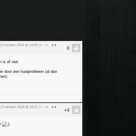
13 oktober 2024 @ 13:06
:55
#5
 is of niet.
tie door een huidprobleem (al dan
ben).
13 oktober 2024 @ 13:11
:14
#6
en