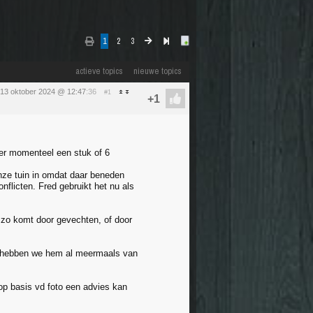
1
2
3
actieve topics
nieuwe topics
13 oktober 2024 @ 12:47
:36
#1
k er momenteel een stuk of 6
nze tuin in omdat daar beneden
nflicten. Fred gebruikt het nu als
e zo komt door gevechten, of door
ar hebben we hem al meermaals van
 op basis vd foto een advies kan