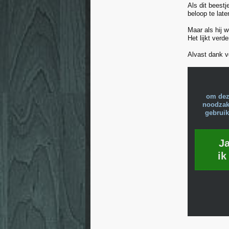
Als dit beestj
beloop te late
Maar als hij w
Het lijkt verd
Alvast dank v
om dez
noodzake
gebruik
J
ik