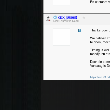
En uiteraard 
dick_laurent
Dick Laurent Is Dead
Thanks voor d
We hebben zoj
te doen, moc
Timing is wel
mandje nu sta
Door die comm
Vandaag is DA
https://mir-s3-c