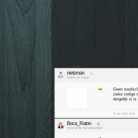
nietzman
Geen zin meer.
Geen medisch 
zieke zielige 
dergelijk is i
Ik ga naar huis.
Boca_Raton
Voor al uw no nonsense