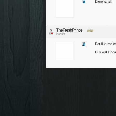
Dierenarts!!
TheFreshPrince
inactief
Dat lijkt me w
Dus wat Boca