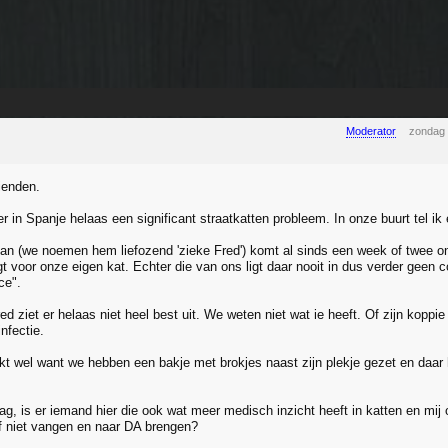
Moderator
zondag 
ienden.
r in Spanje helaas een significant straatkatten probleem. In onze buurt tel i
an (we noemen hem liefozend 'zieke Fred') komt al sinds een week of twee o
t voor onze eigen kat. Echter die van ons ligt daar nooit in dus verder geen co
ce".
d ziet er helaas niet heel best uit. We weten niet wat ie heeft. Of zijn koppi
infectie.
inkt wel want we hebben een bakje met brokjes naast zijn plekje gezet en da
ag, is er iemand hier die ook wat meer medisch inzicht heeft in katten en mij
 niet vangen en naar DA brengen?