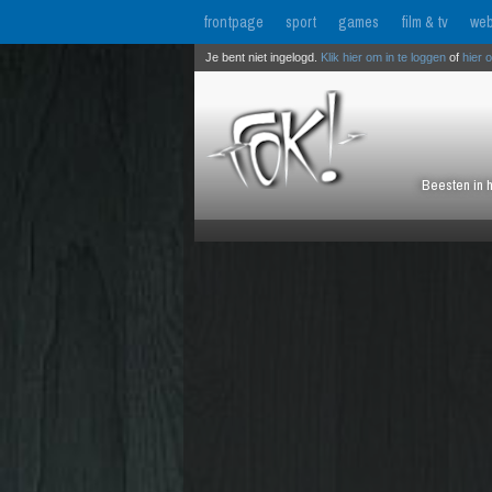
frontpage
sport
games
film & tv
web
Je bent niet ingelogd.
Klik hier om in te loggen
of
hier 
Beesten in 