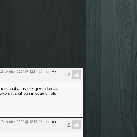
13 oktober 2024 @ 12:54
:22
#2
ze schootkat is ook gevonden als
en. Als dit een infectie of iets
13 oktober 2024 @ 12:56
:05
#3