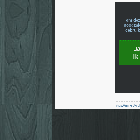
om dez
noodzake
gebruik
J
ik
https://mir-s3-c