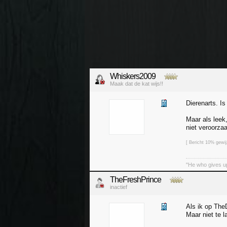
Whiskers2009
Maak dat de kat wijs!!
Dierenarts. Is
Maar als leek,
niet veroorza
[ Bericht 10% gewi
"He who gives up
TheFreshPrince
inactief
Als ik op Th
Maar niet te l