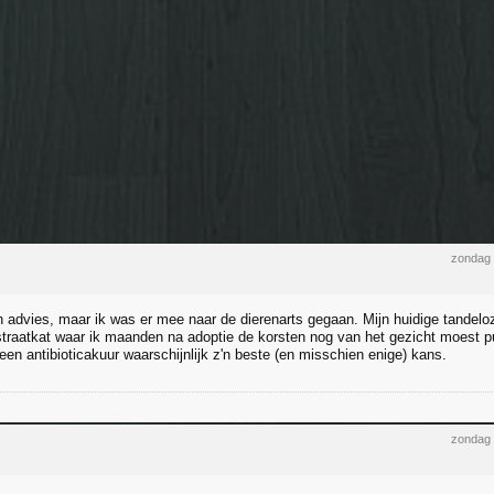
zondag 
advies, maar ik was er mee naar de dierenarts gegaan. Mijn huidige tandelo
straatkat waar ik maanden na adoptie de korsten nog van het gezicht moest pulk
s een antibioticakuur waarschijnlijk z'n beste (en misschien enige) kans.
zondag 