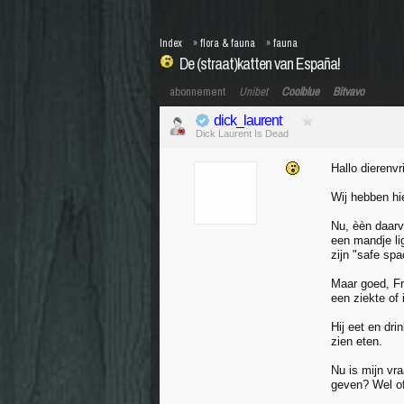
Index
»
flora & fauna
»
fauna
De (straat)katten van España!
abonnement
Unibet
Coolblue
Bitvavo
dick_laurent
Dick Laurent Is Dead
Hallo dierenvr
Wij hebben hie
Nu, èèn daarv
een mandje lig
zijn "safe spa
Maar goed, Fre
een ziekte of 
Hij eet en dr
zien eten.
Nu is mijn vra
geven? Wel of