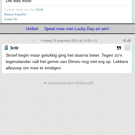
Die was mooi
Cuando haya sol, hay
Chufi
Musica Español
Come On
Unibet
Speel mee met Lucky Day en win!
• vrijdag 23 augustus 2024 @ 14:02 • 11
3rr0r
Stroef begin maar gelukkig ging het daarna beter. Tegen zo'n
tegenstander valt het gemis van Dimeo nog niet erg op. Lekkere
alleyoop om mee te eindigen.
▼ Advertentie door Refinery89