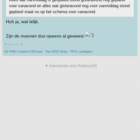
voor vanavond en alles wat gisteravond nog voor vanmiddag stond
gepland staat nu op het schema voor vanavond.
Huh ja, wat lelijk.
Zijn de mannen dus opeens al geweest
❤ DeLuna ❤
-------
De FOK! Custom CSS-tool
-
Top 2000 Stats
-
FPCL-uitslagen
▼ Advertentie door Refinery89