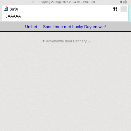
• vrijdag 23 augustus 2024 @ 21:54 • 30
3rr0r
JAAAAA
Unibet
Speel mee met Lucky Day en win!
▼ Advertentie door Refinery89