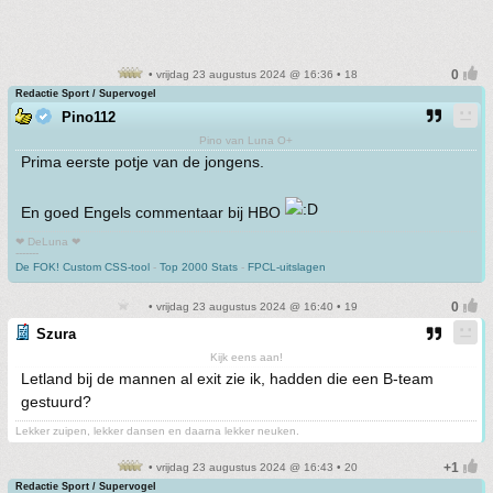
• vrijdag 23 augustus 2024 @ 16:36 • 18
Redactie Sport / Supervogel
Pino112
Pino van Luna O+
Prima eerste potje van de jongens.
En goed Engels commentaar bij HBO
❤ DeLuna ❤
-------
De FOK! Custom CSS-tool
-
Top 2000 Stats
-
FPCL-uitslagen
• vrijdag 23 augustus 2024 @ 16:40 • 19
Szura
Kijk eens aan!
Letland bij de mannen al exit zie ik, hadden die een B-team
gestuurd?
Lekker zuipen, lekker dansen en daarna lekker neuken.
• vrijdag 23 augustus 2024 @ 16:43 • 20
Redactie Sport / Supervogel