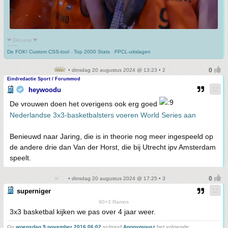
❤ DeLuna ❤
-------
De FOK! Custom CSS-tool
-
Top 2000 Stats
-
FPCL-uitslagen
• dinsdag 20 augustus 2024 @ 13:23 • 2
Eindredactie Sport / Forummod
heywoodu
De vrouwen doen het overigens ook erg goed
Nederlandse 3x3-basketbalsters voeren World Series aan
Benieuwd naar Jaring, die is in theorie nog meer ingespeeld op
de andere drie dan Van der Horst, die bij Utrecht ipv Amsterdam
speelt.
• dinsdag 20 augustus 2024 @ 17:25 • 3
superniger
90+3 Ramos
3x3 basketbal kijken we pas over 4 jaar weer.
Op
woensdag 9 november 2016 06:02
schreef
Anonymousz
het volgende: