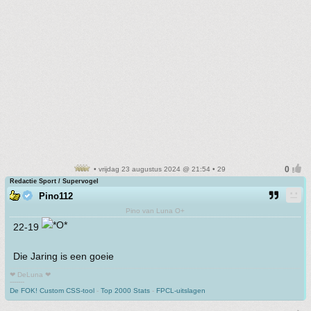
• vrijdag 23 augustus 2024 @ 21:54 • 29
Redactie Sport / Supervogel
Pino112
Pino van Luna O+
22-19
Die Jaring is een goeie
❤ DeLuna ❤
-------
De FOK! Custom CSS-tool
-
Top 2000 Stats
-
FPCL-uitslagen