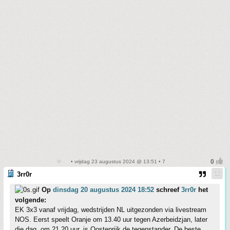
• vrijdag 23 augustus 2024 @ 13:51 • 7
3rr0r
Op
dinsdag 20 augustus 2024 18:52
schreef
3rr0r
het
volgende:
EK 3x3 vanaf vrijdag, wedstrijden NL uitgezonden via livestream
NOS. Eerst speelt Oranje om 13.40 uur tegen Azerbeidzjan, later
die dag, om 21.20 uur, is Oostenrijk de tegenstander. De beste