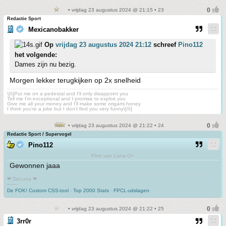
• vrijdag 23 augustus 2024 @ 21:15 • 23
Redactie Sport
Mexicanobakker
Op
vrijdag 23 augustus 2024 21:12
schreef
Pino112
het volgende:
Dames zijn nu bezig.
Morgen lekker terugkijken op 2x snelheid
\[i\]Put me on a pedestal and I'll only disappoint you
Tell me I'm exceptional and I promise to exploit you
Give me all your money and I'll make some origami honey
I think you're a joke but I don't find you very funny\[/i\]
• vrijdag 23 augustus 2024 @ 21:22 • 24
Redactie Sport / Supervogel
Pino112
Pino van Luna O+
Gewonnen jaaa
❤ DeLuna ❤
-------
De FOK! Custom CSS-tool
-
Top 2000 Stats
-
FPCL-uitslagen
• vrijdag 23 augustus 2024 @ 21:22 • 25
3rr0r