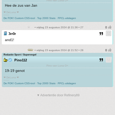
Pino van Luna O+
Hee de zus van Jan
❤ DeLuna ❤
-------
De FOK! Custom CSS-tool
-
Top 2000 Stats
-
FPCL-uitslagen
• vrijdag 23 augustus 2024 @ 21:36 • 27
3rr0r
and1!
• vrijdag 23 augustus 2024 @ 21:52 • 28
Redactie Sport / Supervogel
Pino112
Pino van Luna O+
19-19 genot
❤ DeLuna ❤
-------
De FOK! Custom CSS-tool
-
Top 2000 Stats
-
FPCL-uitslagen
▼ Advertentie door Refinery89