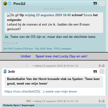
Pino112
Pino van Luna O+
Op
vrijdag 23 augustus 2024 16:40
schreef
Szura
het
volgende:
Letland bij de mannen al exit zie ik, hadden die een B-team
gestuurd?
Ja. Twee van de OS zijn er, maar dan wel de slechtste twee.
❤ DeLuna ❤
-------
De FOK! Custom CSS-tool
-
Top 2000 Stats
-
FPCL-uitslagen
Unibet
Speel mee met Lucky Day en win!
• vrijdag 23 augustus 2024 @ 16:44 • 21
3rr0r
Basketballer Van der Horst trouwde vlak na Spelen: 'Twee keer
goud, week van mijn leven'
https://nos.nl/artikel/25(...)-week-van-mijn-leven
• vrijdag 23 augustus 2024 @ 21:12 • 22
Redactie Sport / Supervogel