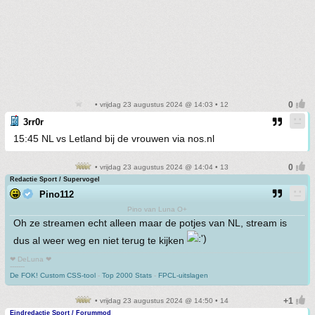
• vrijdag 23 augustus 2024 @ 14:03 • 12
3rr0r
15:45 NL vs Letland bij de vrouwen via nos.nl
• vrijdag 23 augustus 2024 @ 14:04 • 13
Redactie Sport / Supervogel
Pino112
Pino van Luna O+
Oh ze streamen echt alleen maar de potjes van NL, stream is
dus al weer weg en niet terug te kijken
❤ DeLuna ❤
-------
De FOK! Custom CSS-tool
-
Top 2000 Stats
-
FPCL-uitslagen
• vrijdag 23 augustus 2024 @ 14:50 • 14
Eindredactie Sport / Forummod