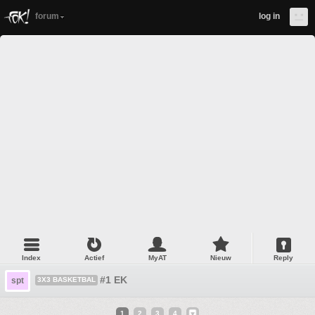
forum
log in
Index
Actief
MyAT
Nieuw
Reply
#1 EK
spt
3X3 BASKETBAL
1
2
3
4