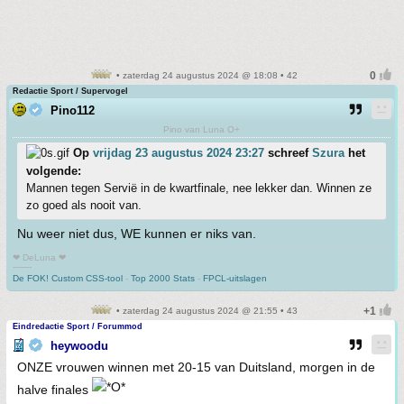
• zaterdag 24 augustus 2024 @ 18:08 • 42
Redactie Sport / Supervogel
Pino112
Pino van Luna O+
Op
vrijdag 23 augustus 2024 23:27
schreef
Szura
het
volgende:
Mannen tegen Servië in de kwartfinale, nee lekker dan. Winnen ze
zo goed als nooit van.
Nu weer niet dus, WE kunnen er niks van.
❤ DeLuna ❤
-------
De FOK! Custom CSS-tool
-
Top 2000 Stats
-
FPCL-uitslagen
• zaterdag 24 augustus 2024 @ 21:55 • 43
Eindredactie Sport / Forummod
heywoodu
ONZE vrouwen winnen met 20-15 van Duitsland, morgen in de
halve finales