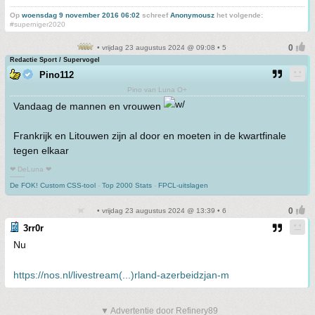
Op
woensdag 9 november 2016 06:02
schreef
Anonymousz
het volgende:
#superniger2020
• vrijdag 23 augustus 2024 @ 09:08 • 5
Redactie Sport / Supervogel
Pino112
Pino van Luna O+
Vandaag de mannen en vrouwen
Frankrijk en Litouwen zijn al door en moeten in de kwartfinale
tegen elkaar
❤ DeLuna ❤
-------
De FOK! Custom CSS-tool
-
Top 2000 Stats
-
FPCL-uitslagen
• vrijdag 23 augustus 2024 @ 13:39 • 6
3rr0r
Nu
https://nos.nl/livestream(...)rland-azerbeidzjan-m
▼ Advertentie door Refinery89