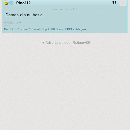
Pino112
Pino van Luna O+
Dames zijn nu bezig.
❤ DeLuna ❤
-------
De FOK! Custom CSS-tool
-
Top 2000 Stats
-
FPCL-uitslagen
▼ Advertentie door Refinery89