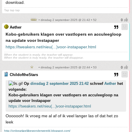
download.
Tap tap tap
• dinsdag 2 september 2025 @ 21:42 • 52
Aether
Kobo-gebruikers klagen over vastlopers en acculeegloop
na update voor Instapaper
https://tweakers.net/nieu(...)voor-instapaper.html
When the student is ready, the teacher will appear.
When the student is truly ready, the teacher will disappear.
• dinsdag 2 september 2025 @ 22:44 • 53
ChildoftheStars
Op
dinsdag 2 september 2025 21:42
schreef
Aether
het
volgende:
Kobo-gebruikers klagen over vastlopers en acculeegloop na
update voor Instapaper
https://tweakers.net/nieu(...)voor-instapaper.html
Ooooooh! Ik vroeg me al af of ik veel langer las of dat het zo
leek
http://onbegrijpelijkewonderwereld.blogspot.com/