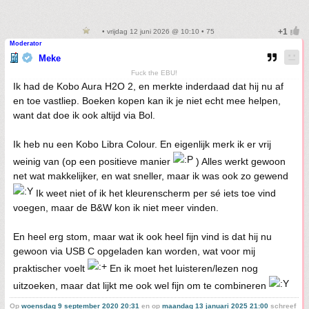
• vrijdag 12 juni 2026 @ 10:10 • 75
Moderator
Meke
Fuck the EBU!
Ik had de Kobo Aura H2O 2, en merkte inderdaad dat hij nu af
en toe vastliep. Boeken kopen kan ik je niet echt mee helpen,
want dat doe ik ook altijd via Bol.
Ik heb nu een Kobo Libra Colour. En eigenlijk merk ik er vrij
weinig van (op een positieve manier
) Alles werkt gewoon
net wat makkelijker, en wat sneller, maar ik was ook zo gewend
Ik weet niet of ik het kleurenscherm per sé iets toe vind
voegen, maar de B&W kon ik niet meer vinden.
En heel erg stom, maar wat ik ook heel fijn vind is dat hij nu
gewoon via USB C opgeladen kan worden, wat voor mij
praktischer voelt
En ik moet het luisteren/lezen nog
uitzoeken, maar dat lijkt me ook wel fijn om te combineren
Op
woensdag 9 september 2020 20:31
en op
maandag 13 januari 2025 21:00
schreef