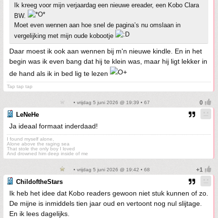
Ik kreeg voor mijn verjaardag een nieuwe ereader, een Kobo Clara
BW.
Moet even wennen aan hoe snel de pagina’s nu omslaan in
vergelijking met mijn oude kobootje
Daar moest ik ook aan wennen bij m'n nieuwe kindle. En in het
begin was ik even bang dat hij te klein was, maar hij ligt lekker in
de hand als ik in bed lig te lezen
Tap tap tap
• vrijdag 5 juni 2026 @ 19:39 • 67
LeNeHe
Ja ideaal formaat inderdaad!
I found myself alone,
Alone above the raging sea
That stole the only boy I loved
And drowned him deep inside of me
• vrijdag 5 juni 2026 @ 19:42 • 68
ChildoftheStars
Ik heb het idee dat Kobo readers gewoon niet stuk kunnen of zo.
De mijne is inmiddels tien jaar oud en vertoont nog nul slijtage.
En ik lees dagelijks.