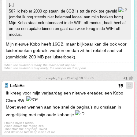
[..]
50? Ik heb er 2000 op staan, de 6GB is tot de nok toe gevuld
(omdat ik nog steeds niet helemaal legaal aan mijn boeken kom) .
Mijn Kobo staat ook standaard in de WIFI off modus, haalt heel af
en toe een update binnen en gaat dan weer terug in de WIFI off
modus.
Mijn nieuwe Kobo heeft 16GB, maar blijkbaar kan die ook voor
luisterboeken gebruikt worden en dan zit het relatief snel vol
(gemiddeld 200 MB per luisterboek).
When the student is ready, the teacher will appear.
When the student is truly ready, the teacher will disappear.
• vrijdag 5 juni 2026 @ 10:36 • 65
LeNeHe
Ik kreeg voor mijn verjaardag een nieuwe ereader, een Kobo
Clara BW.
Moet even wennen aan hoe snel de pagina’s nu omslaan in
vergelijking met mijn oude kobootje
I found myself alone,
Alone above the raging sea
That stole the only boy I loved
And drowned him deep inside of me