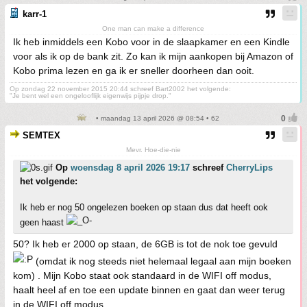
karr-1
One man can make a difference
Ik heb inmiddels een Kobo voor in de slaapkamer en een Kindle
voor als ik op de bank zit. Zo kan ik mijn aankopen bij Amazon of
Kobo prima lezen en ga ik er sneller doorheen dan ooit.
Op zondag 22 november 2015 20:44 schreef Bart2002 het volgende:
"Je bent wel een ongelooflijk eigenwijs pijpje drop."
• maandag 13 april 2026 @ 08:54 • 62
SEMTEX
Mevr. Hoe-die-nie
Op
woensdag 8 april 2026 19:17
schreef
CherryLips
het volgende:
Ik heb er nog 50 ongelezen boeken op staan dus dat heeft ook
geen haast
50? Ik heb er 2000 op staan, de 6GB is tot de nok toe gevuld
(omdat ik nog steeds niet helemaal legaal aan mijn boeken
kom) . Mijn Kobo staat ook standaard in de WIFI off modus,
haalt heel af en toe een update binnen en gaat dan weer terug
in de WIFI off modus.