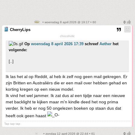
• woensdag 8 april 2026 @ 19:17 • 60
CherryLips
chocoholic
Op
woensdag 8 april 2026 17:39
schreef
Aether
het
volgende:
[..]
Ik las het al op Reddit, al heb ik zelf nog geen mail gekregen. Er
zijn Britten en Australiërs die er een mail over hebben gehad en
korting kregen op een nieuw model.
Ik vind het wel jammer. Ik zat dus al een tijdje naar een nieuwe
met backlight te kijken maar m'n kindle deed het nog prima
verder. Ik heb er nog 50 ongelezen boeken op staan dus dat
heeft ook geen haast
Tap tap tap
• zondag 12 april 2026 @ 22:44 • 61