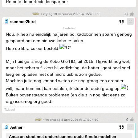
Remote de perfecte leespartner.
• vrijdag 19 december 2025 @ 15:43 • 58
summer2bird
Fiedelen
Nou, ik heb nu eindelijk na jaren bol kadobonnen sparen genoeg
gespaard om een nieuwe kobo te halen.
Heb de libra colour besteld
Mijn huidige is nog de Kobo Glo HD, uit 2015! Hij werkt nog wel,
maar het scherm flikkert bij verlichting, de batterij gaat heel snel
leeg en opladen met dat micro usb is zo'n gedoe.
Mochten jullie nog iemand weten die nog graag een ereader
wilt, maar hem niet kan betalen, ik stuur de oude graag op
.
Buiten bovenstaande problemen (en die zijn nog niet eens zo
erg) issie nog erg goed.
Twiddel
• woensdag 8 april 2026 @ 17:39 • 59
Aether
Amazon stopt met ondersteuning oude Kindle-modellen