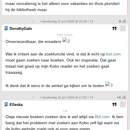
maar vooralsnog is het alleen voor vakanties en thuis plundert
hij de bibliotheek maar.
• donderdag 11 juni 2026 @ 15:18 • 73
DorothyGale
High hopes
Onverwoestbaar, die ereaders
Wat ik irritant aan de zoekfunctie vind, is dat ik echt op
bol.com
moet gaan zoeken naar boeken. Ook ter inspiratie. Dat gaat
totaal niet goed op mijn Kobo reader en het zoeken gaat
traaaaag.
Ik denk dat ik eens in de winkel ga kijken om te testen
• donderdag 11 juni 2026 @ 17:05 • 74
Elleska
Lsk
Owja nieuwe boeken zoeken doe ik wel altijd via
Bol.com
. Ik ben
bang dat het probleem met zoeken aan Kobo zelf ligt want via
de kobo website zoekt ook al voor geen meter.