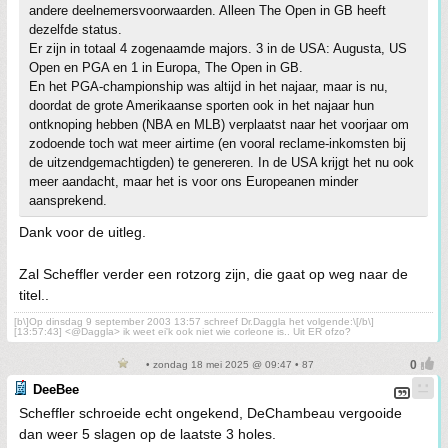
andere deelnemersvoorwaarden. Alleen The Open in GB heeft
dezelfde status.
Er zijn in totaal 4 zogenaamde majors. 3 in de USA: Augusta, US
Open en PGA en 1 in Europa, The Open in GB.
En het PGA-championship was altijd in het najaar, maar is nu,
doordat de grote Amerikaanse sporten ook in het najaar hun
ontknoping hebben (NBA en MLB) verplaatst naar het voorjaar om
zodoende toch wat meer airtime (en vooral reclame-inkomsten bij
de uitzendgemachtigden) te genereren. In de USA krijgt het nu ook
meer aandacht, maar het is voor ons Europeanen minder
aansprekend.
Dank voor de uitleg.
Zal Scheffler verder een rotzorg zijn, die gaat op weg naar de
titel..
[b\]Op dinsdag 9 september 2003 13:57 schreef Dr.Daggla het volgende:\[/b\]
[13:57:43] <@Daggla> ik weet ei'k ook niet wie corleone is.. Uit ER ofzo?
• zondag 18 mei 2025 @ 09:47 • 87
DeeBee
Scheffler schroeide echt ongekend, DeChambeau vergooide
dan weer 5 slagen op de laatste 3 holes.