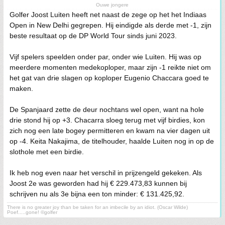
Ouwe jongere
Golfer Joost Luiten heeft net naast de zege op het het Indiaas
Open in New Delhi gegrepen. Hij eindigde als derde met -1, zijn
beste resultaat op de DP World Tour sinds juni 2023.
Vijf spelers speelden onder par, onder wie Luiten. Hij was op
meerdere momenten medekoploper, maar zijn -1 reikte niet om
het gat van drie slagen op koploper Eugenio Chaccara goed te
maken.
De Spanjaard zette de deur nochtans wel open, want na hole
drie stond hij op +3. Chacarra sloeg terug met vijf birdies, kon
zich nog een late bogey permitteren en kwam na vier dagen uit
op -4. Keita Nakajima, de titelhouder, haalde Luiten nog in op de
slothole met een birdie.
Ik heb nog even naar het verschil in prijzengeld gekeken. Als
Joost 2e was geworden had hij € 229.473,83 kunnen bij
schrijven nu als 3e bijna een ton minder: € 131.425,92.
There is no greater joy than be taken for an imbecile by an idiot. (Oscar Wilde)
Poef.....gone! ©golfer