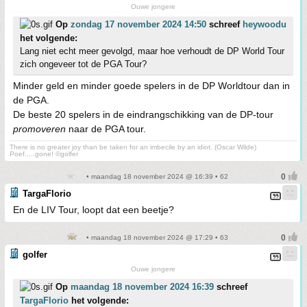
Ouwe jongere
Op
zondag 17 november 2024 14:50
schreef
heywoodu
het volgende:
Lang niet echt meer gevolgd, maar hoe verhoudt de DP World Tour
zich ongeveer tot de PGA Tour?
Minder geld en minder goede spelers in de DP Worldtour dan in
de PGA.
De beste 20 spelers in de eindrangschikking van de DP-tour
promoveren
naar de PGA tour.
There is no greater joy than be taken for an imbecile by an idiot. (Oscar Wilde)
Poef.....gone! ©golfer
• maandag 18 november 2024 @ 16:39 • 62
TargaFlorio
En de LIV Tour, loopt dat een beetje?
• maandag 18 november 2024 @ 17:29 • 63
golfer
Ouwe jongere
Op
maandag 18 november 2024 16:39
schreef
TargaFlorio
het volgende: