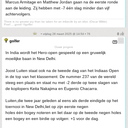
Marcus Armitage en Matthew Jordan gaan na de eerste ronde
aan de leiding. Zij hebben met -7 één slag minder dan vijf
achtervolgers.
There is no greater joy than be taken for an imbecile by an idiot. (Oscar Wilde)
Poef.....gone! ©golfer
• vrijdag 28 maart 2025 @ 14:54 • 76
golfer
Ouwe jongere
In India wordt het Hero-open gespeeld op een gruwelijk
moeilijke baan in New Delhi.
Joost Luiten staat ook na de tweede dag van het Indiaas Open
in de top van het klassement. De nummer 237 van de wereld
steeg een plaats en staat nu met -2 derde op twee slagen van
de koplopers Keita Nakajima en Eugenio Chacarra.
Luiten,die twee jaar geleden al eens als derde eindigde op het
toernooi in New Delhi,liet op zijn eerste negen
holes één bogey noteren en liet daar op de tweede negen holes
een bogey en een birdie op volgen: +1 voor de dag.