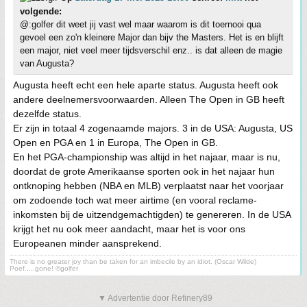
volgende:
@:golfer dit weet jij vast wel maar waarom is dit toernooi qua
gevoel een zo'n kleinere Major dan bijv the Masters. Het is en blijft
een major, niet veel meer tijdsverschil enz.. is dat alleen de magie
van Augusta?
Augusta heeft echt een hele aparte status. Augusta heeft ook
andere deelnemersvoorwaarden. Alleen The Open in GB heeft
dezelfde status.
Er zijn in totaal 4 zogenaamde majors. 3 in de USA: Augusta, US
Open en PGA en 1 in Europa, The Open in GB.
En het PGA-championship was altijd in het najaar, maar is nu,
doordat de grote Amerikaanse sporten ook in het najaar hun
ontknoping hebben (NBA en MLB) verplaatst naar het voorjaar
om zodoende toch wat meer airtime (en vooral reclame-
inkomsten bij de uitzendgemachtigden) te genereren. In de USA
krijgt het nu ook meer aandacht, maar het is voor ons
Europeanen minder aansprekend.
There is no greater joy than be taken for an imbecile by an idiot. (Oscar Wilde)
Poef.....gone! ©golfer
▼ Advertentie door Refinery89