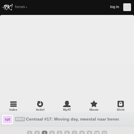
forum
log in
Index
Actief
MyAT
Nieuw
Dicht
Centraal #17: Moving day, meestal naar beneden
spt
GOLF
1
2
3
4
5
6
7
8
9
10
11