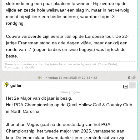
slotronde nog een paar plaatsen te winnen. Hij leverde op de
vijfde en zesde hole weliswaar een slag in, maar in het vervolg
mocht hij vijf keer een birdie noteren, waardoor hij in -3
rondging.
Couvra veroverde zijn eerste titel op de Europese tour. De 22-
jarige Fransman stond na drie dagen vijfde, maar dankzij een
ronde van -7 (negen birdies en twee bogeys) was hij toch de
beste.
There is no greater joy than be taken for an imbecile by an idiot. (Oscar Wilde)
Poef.....gone! ©golfer
• vrijdag 16 mei 2025 @ 12:34 • 82
golfer
Ouwe jongere
Het 2e Major van dit jaar is bezig.
Het PGA-Championship op de Quail Hollow Golf & Country Club
in North Carolina.
Jhonattan Vegas gaat na de eerste dag van het PGA
Championship, het tweede major van 2025, verrassend aan
kop. De Venezolaan kwam dankzij een ijzersterk slot van zijn