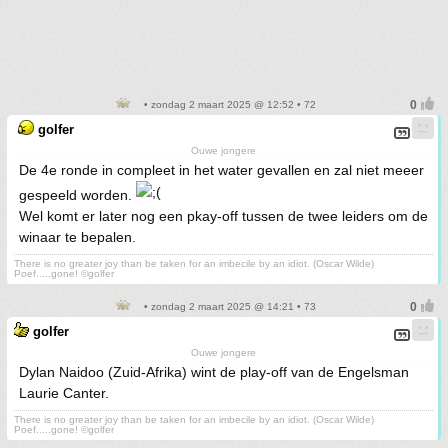
• zondag 2 maart 2025 @ 12:52 • 72
golfer
Ouwe jongere
De 4e ronde in compleet in het water gevallen en zal niet meeer
gespeeld worden.
Wel komt er later nog een pkay-off tussen de twee leiders om de
winaar te bepalen.
There is no greater joy than be taken for an imbecile by an idiot. (Oscar Wilde)
Poef.....gone! ©golfer
• zondag 2 maart 2025 @ 14:21 • 73
golfer
Ouwe jongere
Dylan Naidoo (Zuid-Afrika) wint de play-off van de Engelsman
Laurie Canter.
There is no greater joy than be taken for an imbecile by an idiot. (Oscar Wilde)
Poef.....gone! ©golfer