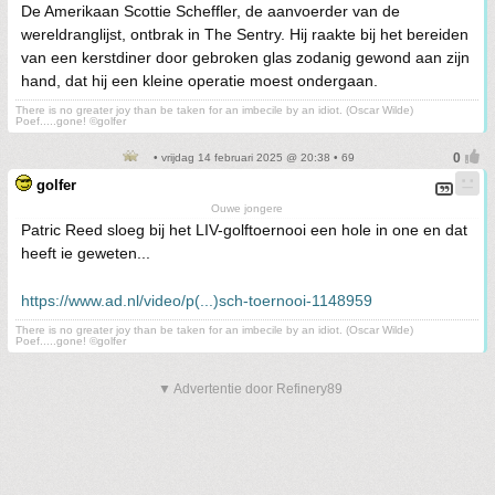
De Amerikaan Scottie Scheffler, de aanvoerder van de
wereldranglijst, ontbrak in The Sentry. Hij raakte bij het bereiden
van een kerstdiner door gebroken glas zodanig gewond aan zijn
hand, dat hij een kleine operatie moest ondergaan.
There is no greater joy than be taken for an imbecile by an idiot. (Oscar Wilde)
Poef.....gone! ©golfer
• vrijdag 14 februari 2025 @ 20:38 • 69
golfer
Ouwe jongere
Patric Reed sloeg bij het LIV-golftoernooi een hole in one en dat
heeft ie geweten...
https://www.ad.nl/video/p(...)sch-toernooi-1148959
There is no greater joy than be taken for an imbecile by an idiot. (Oscar Wilde)
Poef.....gone! ©golfer
▼ Advertentie door Refinery89