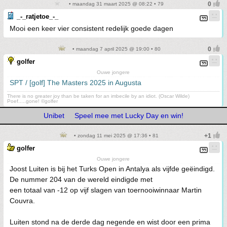
• maandag 31 maart 2025 @ 08:22 • 79
_-_ratjetoe_-_
Mooi een keer vier consistent redelijk goede dagen
• maandag 7 april 2025 @ 19:00 • 80
golfer
Ouwe jongere
SPT / [golf] The Masters 2025 in Augusta
There is no greater joy than be taken for an imbecile by an idiot. (Oscar Wilde)
Poef.....gone! ©golfer
Unibet
Speel mee met Lucky Day en win!
• zondag 11 mei 2025 @ 17:36 • 81
golfer
Ouwe jongere
Joost Luiten is bij het Turks Open in Antalya als vijfde geëindigd.
De nummer 204 van de wereld eindigde met
een totaal van -12 op vijf slagen van toernooiwinnaar Martin
Couvra.
Luiten stond na de derde dag negende en wist door een prima