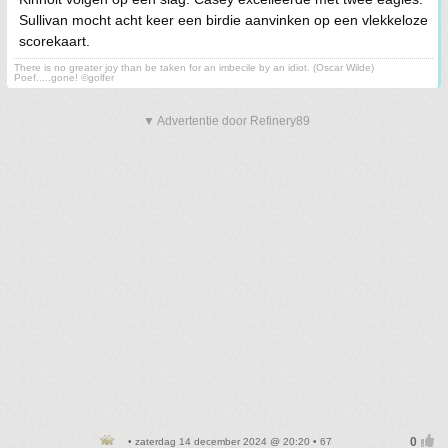
Sullivan mocht acht keer een birdie aanvinken op een vlekkeloze
scorekaart.
There is no greater joy than be taken for an imbecile by an idiot. (Oscar Wilde)
Poef.....gone! ©golfer
▼ Advertentie door Refinery89
• zaterdag 14 december 2024 @ 20:20 • 67