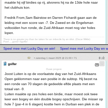
maakte hij vijf birdies op rij, alvorens hij na de 13de hole naar
het clubhuis kon.
Fredrik From,Sam Bairstow en Darren Fichardt gaan aan de
leiding met een score van -7. De Zweed en de Engelsman
voltooiden hun ronde, de Zuid-Afrikaan moet nog vier holes
lopen.
There is no greater joy than be taken for an imbecile by an idiot. (Oscar Wilde)
Poef.....gone! ©golfer
Speel mee met Lucky Day en win!
Speel mee met Lucky Day en w
• zaterdag 1 maart 2025 @ 21:00 • 71
golfer
Ouwe jongere
Joost Luiten is op de voorlaatste dag van het Zuid-Afrikaans
Open geklommen naar een positie in de subtop. Hij bezet na
een ronde van 70 slagen de gedeelde elfde plaats met een
totaal van -9.
Luiten maakte op zes holes een birdie, maar moest ook twee
keer een bogey en één double bogey opschrijven. Die misser op
hole 7 (par-4 in 6 slagen) kostte hem in Durban een plek in de