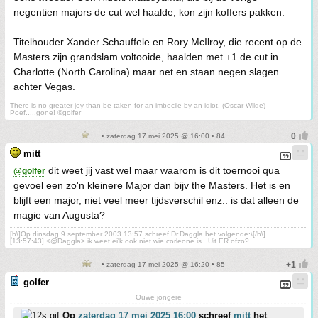
negentien majors de cut wel haalde, kon zijn koffers pakken.
Titelhouder Xander Schauffele en Rory McIlroy, die recent op de
Masters zijn grandslam voltooide, haalden met +1 de cut in
Charlotte (North Carolina) maar net en staan negen slagen
achter Vegas.
There is no greater joy than be taken for an imbecile by an idiot. (Oscar Wilde)
Poef.....gone! ©golfer
• zaterdag 17 mei 2025 @ 16:00 • 84
mitt
dit weet jij vast wel maar waarom is dit toernooi qua
@golfer
gevoel een zo'n kleinere Major dan bijv the Masters. Het is en
blijft een major, niet veel meer tijdsverschil enz.. is dat alleen de
magie van Augusta?
[b\]Op dinsdag 9 september 2003 13:57 schreef Dr.Daggla het volgende:\[/b\]
[13:57:43] <@Daggla> ik weet ei'k ook niet wie corleone is.. Uit ER ofzo?
• zaterdag 17 mei 2025 @ 16:20 • 85
golfer
Ouwe jongere
Op
zaterdag 17 mei 2025 16:00
schreef
mitt
het