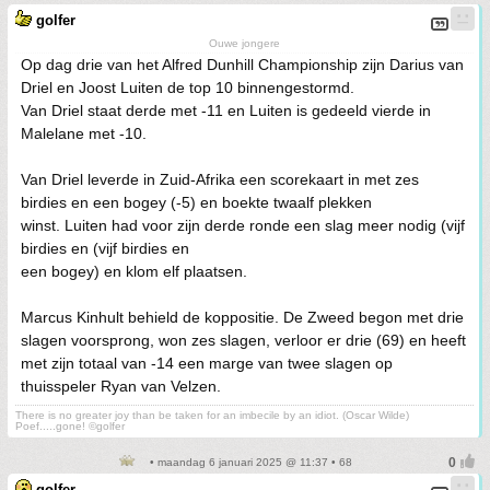
golfer
Ouwe jongere
Op dag drie van het Alfred Dunhill Championship zijn Darius van
Driel en Joost Luiten de top 10 binnengestormd.
Van Driel staat derde met -11 en Luiten is gedeeld vierde in
Malelane met -10.
Van Driel leverde in Zuid-Afrika een scorekaart in met zes
birdies en een bogey (-5) en boekte twaalf plekken
winst. Luiten had voor zijn derde ronde een slag meer nodig (vijf
birdies en (vijf birdies en
een bogey) en klom elf plaatsen.
Marcus Kinhult behield de koppositie. De Zweed begon met drie
slagen voorsprong, won zes slagen, verloor er drie (69) en heeft
met zijn totaal van -14 een marge van twee slagen op
thuisspeler Ryan van Velzen.
There is no greater joy than be taken for an imbecile by an idiot. (Oscar Wilde)
Poef.....gone! ©golfer
• maandag 6 januari 2025 @ 11:37 • 68
golfer