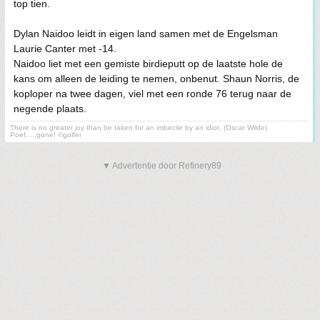
top tien.
Dylan Naidoo leidt in eigen land samen met de Engelsman
Laurie Canter met -14.
Naidoo liet met een gemiste birdieputt op de laatste hole de
kans om alleen de leiding te nemen, onbenut. Shaun Norris, de
koploper na twee dagen, viel met een ronde 76 terug naar de
negende plaats.
There is no greater joy than be taken for an imbecile by an idiot. (Oscar Wilde)
Poef.....gone! ©golfer
▼ Advertentie door Refinery89