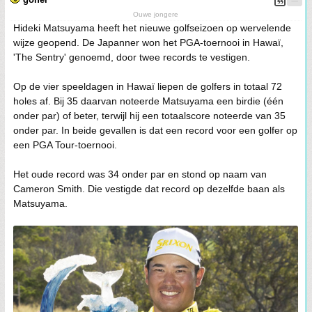
Ouwe jongere
Hideki Matsuyama heeft het nieuwe golfseizoen op wervelende
wijze geopend. De Japanner won het PGA-toernooi in Hawaï,
'The Sentry' genoemd, door twee records te vestigen.
Op de vier speeldagen in Hawaï liepen de golfers in totaal 72
holes af. Bij 35 daarvan noteerde Matsuyama een birdie (één
onder par) of beter, terwijl hij een totaalscore noteerde van 35
onder par. In beide gevallen is dat een record voor een golfer op
een PGA Tour-toernooi.
Het oude record was 34 onder par en stond op naam van
Cameron Smith. Die vestigde dat record op dezelfde baan als
Matsuyama.