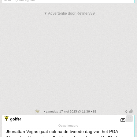
Poef.....gone! ©golfer
▼ Advertentie door Refinery89
• zaterdag 17 mei 2025 @ 11:36 • 83
golfer
Ouwe jongere
Jhonattan Vegas gaat ook na de tweede dag van het PGA