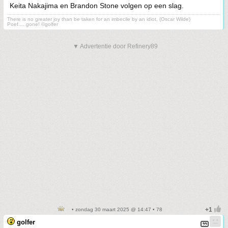
Keita Nakajima en Brandon Stone volgen op een slag.
There is no greater joy than be taken for an imbecile by an idiot. (Oscar Wilde)
Poef.....gone! ©golfer
▼ Advertentie door Refinery89
• zondag 30 maart 2025 @ 14:47 • 78
golfer