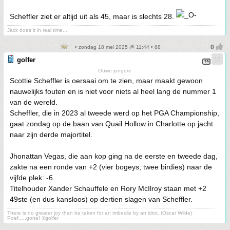
Scheffler ziet er altijd uit als 45, maar is slechts 28.
Jack does it in real time...
• zondag 18 mei 2025 @ 11:44 • 88
golfer
Ouwe jongere
Scottie Scheffler is oersaai om te zien, maar maakt gewoon
nauwelijks fouten en is niet voor niets al heel lang de nummer 1
van de wereld.
Scheffler, die in 2023 al tweede werd op het PGA Championship,
gaat zondag op de baan van Quail Hollow in Charlotte op jacht
naar zijn derde majortitel.
Jhonattan Vegas, die aan kop ging na de eerste en tweede dag,
zakte na een ronde van +2 (vier bogeys, twee birdies) naar de
vijfde plek: -6.
Titelhouder Xander Schauffele en Rory McIlroy staan met +2
49ste (en dus kansloos) op dertien slagen van Scheffler.
There is no greater joy than be taken for an imbecile by an idiot. (Oscar Wilde)
Poef.....gone! ©golfer