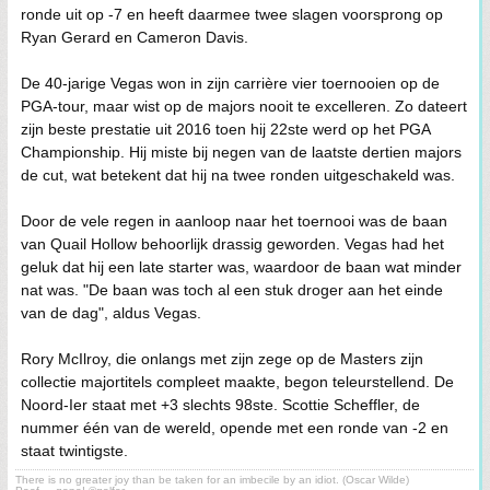
ronde uit op -7 en heeft daarmee twee slagen voorsprong op
Ryan Gerard en Cameron Davis.
De 40-jarige Vegas won in zijn carrière vier toernooien op de
PGA-tour, maar wist op de majors nooit te excelleren. Zo dateert
zijn beste prestatie uit 2016 toen hij 22ste werd op het PGA
Championship. Hij miste bij negen van de laatste dertien majors
de cut, wat betekent dat hij na twee ronden uitgeschakeld was.
Door de vele regen in aanloop naar het toernooi was de baan
van Quail Hollow behoorlijk drassig geworden. Vegas had het
geluk dat hij een late starter was, waardoor de baan wat minder
nat was. "De baan was toch al een stuk droger aan het einde
van de dag", aldus Vegas.
Rory McIlroy, die onlangs met zijn zege op de Masters zijn
collectie majortitels compleet maakte, begon teleurstellend. De
Noord-Ier staat met +3 slechts 98ste. Scottie Scheffler, de
nummer één van de wereld, opende met een ronde van -2 en
staat twintigste.
There is no greater joy than be taken for an imbecile by an idiot. (Oscar Wilde)