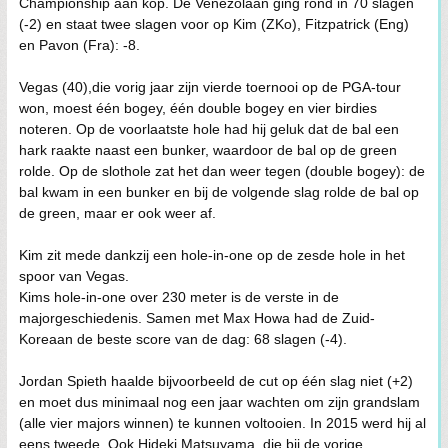
Championship aan kop. De Venezolaan ging rond in 70 slagen
(-2) en staat twee slagen voor op Kim (ZKo), Fitzpatrick (Eng)
en Pavon (Fra): -8.
Vegas (40),die vorig jaar zijn vierde toernooi op de PGA-tour
won, moest één bogey, één double bogey en vier birdies
noteren. Op de voorlaatste hole had hij geluk dat de bal een
hark raakte naast een bunker, waardoor de bal op de green
rolde. Op de slothole zat het dan weer tegen (double bogey): de
bal kwam in een bunker en bij de volgende slag rolde de bal op
de green, maar er ook weer af.
Kim zit mede dankzij een hole-in-one op de zesde hole in het
spoor van Vegas.
Kims hole-in-one over 230 meter is de verste in de
majorgeschiedenis. Samen met Max Howa had de Zuid-
Koreaan de beste score van de dag: 68 slagen (-4).
Jordan Spieth haalde bijvoorbeeld de cut op één slag niet (+2)
en moet dus minimaal nog een jaar wachten om zijn grandslam
(alle vier majors winnen) te kunnen voltooien. In 2015 werd hij al
eens tweede. Ook Hideki Matsuyama, die bij de vorige