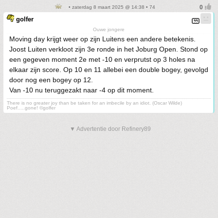
• zaterdag 8 maart 2025 @ 14:38 • 74
golfer
Ouwe jongere
Moving day krijgt weer op zijn Luitens een andere betekenis.
Joost Luiten verkloot zijn 3e ronde in het Joburg Open. Stond op
een gegeven moment 2e met -10 en verprutst op 3 holes na
elkaar zijn score. Op 10 en 11 allebei een double bogey, gevolgd
door nog een bogey op 12.
Van -10 nu teruggezakt naar -4 op dit moment.
There is no greater joy than be taken for an imbecile by an idiot. (Oscar Wilde)
Poef.....gone! ©golfer
▼ Advertentie door Refinery89