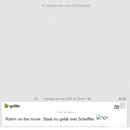
▼ Advertentie door Refinery89
• zondag 18 mei 2025 @ 23:00 • 89
golfer
Ouwe jongere
Rahm on the move. Staat nu gelijk met Scheffler.
There is no greater joy than be taken for an imbecile by an idiot. (Oscar Wilde)
Poef.....gone! ©golfer