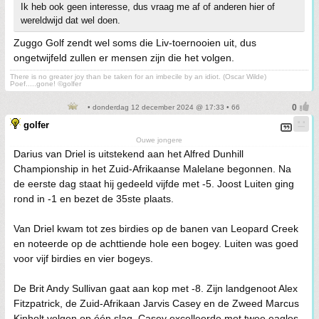
Ik heb ook geen interesse, dus vraag me af of anderen hier of
wereldwijd dat wel doen.
Zuggo Golf zendt wel soms die Liv-toernooien uit, dus
ongetwijfeld zullen er mensen zijn die het volgen.
There is no greater joy than be taken for an imbecile by an idiot. (Oscar Wilde)
Poef.....gone! ©golfer
• donderdag 12 december 2024 @ 17:33 • 66
golfer
Ouwe jongere
Darius van Driel is uitstekend aan het Alfred Dunhill
Championship in het Zuid-Afrikaanse Malelane begonnen. Na
de eerste dag staat hij gedeeld vijfde met -5. Joost Luiten ging
rond in -1 en bezet de 35ste plaats.
Van Driel kwam tot zes birdies op de banen van Leopard Creek
en noteerde op de achttiende hole een bogey. Luiten was goed
voor vijf birdies en vier bogeys.
De Brit Andy Sullivan gaat aan kop met -8. Zijn landgenoot Alex
Fitzpatrick, de Zuid-Afrikaan Jarvis Casey en de Zweed Marcus
Kinholt volgen op één slag. Casey excelleerde met twee eagles.