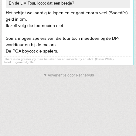
En de LIV Tour, loopt dat een beetje?
Het schijnt wel aardig te lopen en er gaat enorm veel (Saoedi's)
geld in om.
Ik zelf volg die toernooien niet.
Soms mogen spelers van die tour toch meedoen bij de DP-
worldtour en bij de majors.
De PGA boycot die spelers.
There is no greater joy than be taken for an imbecile by an idiot. (Oscar Wilde)
Poef.....gone! ©golfer
▼ Advertentie door Refinery89