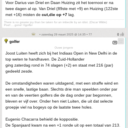
Voor Darius van Driel en Daan Huizing zit het toernooi er na
twee dagen al op. Van Driel (89ste met +9) en Huizing (122ste
met +16) misten de
cut,die op +7
lag.
There is no greater joy than be taken for an imbecile by an idiot. (Oscar Wilde)
Poef.....gone! ©golfer
• zaterdag 29 maart 2025 @ 14:35 • 77
golfer
Ouwe jongere
Joost Luiten heeft zich bij het Indiaas Open in New Delhi in de
top weten te handhaven. De Zuid-Hollander
ging zaterdag rond in 74 slagen (+2) en staat met 216 (par)
gedeeld zesde.
De omstandigheden waren uitdagend, met een straffe wind en
een snelle, lastige baan. Slechts drie man speelden onder par
en van de veertien golfers die de dag onder par begonnen,
bleven er vijf over. Onder hen niet Luiten, die uit dat selecte
groepje viel na bogeys op de laatste twee holes.
Eugenio Chacarra behield de koppositie.
De Spanjaard kwam na een +1 ronde uit op een totaal van 213.