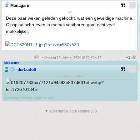
Managarm
42
Deze paar weken geleden gekocht, wat een geweldige machine.
Gipsplaatschroeven in metaal vastboren gaat echt veel
makkelijker.
• dinsdag 15 oktober 2024 @ 20:46 • 17
Moderator
derLudolf
allround beunhaas
Kranplätze müssen verdichtet sein
▼ Advertentie door Refinery89