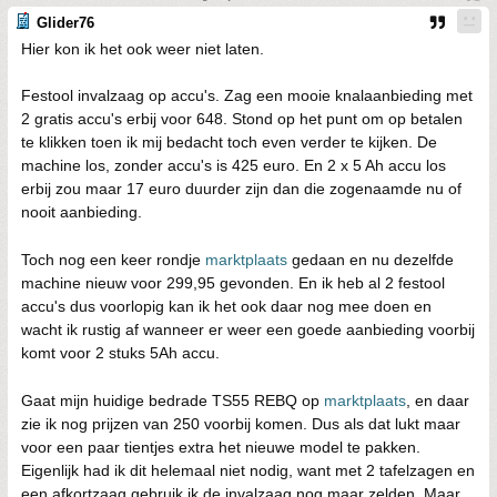
Glider76
Hier kon ik het ook weer niet laten.
Festool invalzaag op accu's. Zag een mooie knalaanbieding met
2 gratis accu's erbij voor 648. Stond op het punt om op betalen
te klikken toen ik mij bedacht toch even verder te kijken. De
machine los, zonder accu's is 425 euro. En 2 x 5 Ah accu los
erbij zou maar 17 euro duurder zijn dan die zogenaamde nu of
nooit aanbieding.
Toch nog een keer rondje
marktplaats
gedaan en nu dezelfde
machine nieuw voor 299,95 gevonden. En ik heb al 2 festool
accu's dus voorlopig kan ik het ook daar nog mee doen en
wacht ik rustig af wanneer er weer een goede aanbieding voorbij
komt voor 2 stuks 5Ah accu.
Gaat mijn huidige bedrade TS55 REBQ op
marktplaats
, en daar
zie ik nog prijzen van 250 voorbij komen. Dus als dat lukt maar
voor een paar tientjes extra het nieuwe model te pakken.
Eigenlijk had ik dit helemaal niet nodig, want met 2 tafelzagen en
een afkortzaag gebruik ik de invalzaag nog maar zelden. Maar