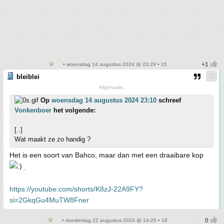
• woensdag 14 augustus 2024 @ 23:29 • 15
bleiblei
Afgehaakt.
Op
woensdag 14 augustus 2024 23:10
schreef
Vonkenboer
het volgende:
[..]
Wat maakt ze zo handig ?
Het is een soort van Bahco, maar dan met een draaibare kop
.
https://youtube.com/shorts/K8zJ-22A9FY?
si=2GkqGu4MuTW8Fner
• donderdag 22 augustus 2024 @ 14:20 • 16