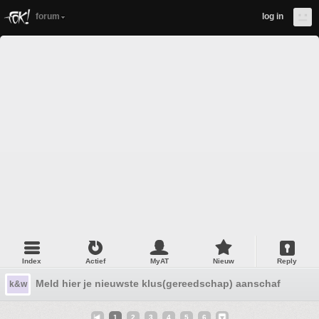
forum
log in
Index
Actief
MyAT
Nieuw
Reply
Meld hier je nieuwste klus(gereedschap) aanschaf ! Deel 
k&w
1
2
3
4
5
6