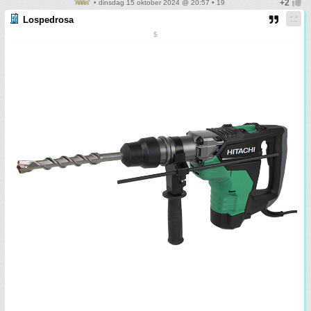
• dinsdag 15 oktober 2024 @ 20:57 • 19
Lospedrosa
$