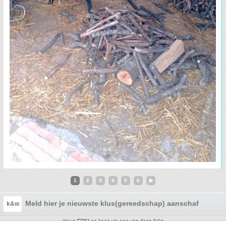
1
2
3
4
5
6
Meld hier je nieuwste klus(gereedschap) aanschaf ! Deel 
k&w
steun FOK! en koop via een van deze links