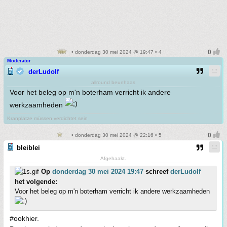
• donderdag 30 mei 2024 @ 19:47 • 4
Moderator
derLudolf
allround beunhaas
Voor het beleg op m'n boterham verricht ik andere
werkzaamheden
Kranplätze müssen verdichtet sein
• donderdag 30 mei 2024 @ 22:16 • 5
bleiblei
Afgehaakt.
Op
donderdag 30 mei 2024 19:47
schreef
derLudolf
het volgende:
Voor het beleg op m'n boterham verricht ik andere werkzaamheden
#ookhier.