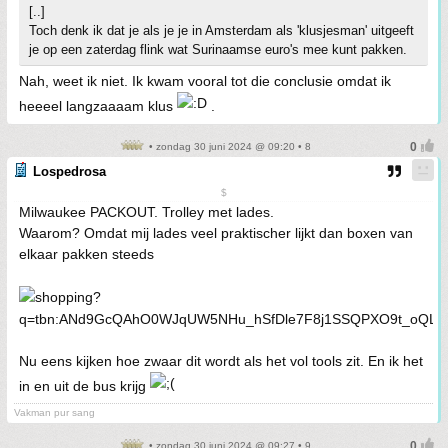
[..]
Toch denk ik dat je als je je in Amsterdam als 'klusjesman' uitgeeft
je op een zaterdag flink wat Surinaamse euro's mee kunt pakken.
Nah, weet ik niet. Ik kwam vooral tot die conclusie omdat ik
heeeel langzaaaam klus
.
• zondag 30 juni 2024 @ 09:20 • 8
Lospedrosa
$
Milwaukee PACKOUT. Trolley met lades.
Waarom? Omdat mij lades veel praktischer lijkt dan boxen van
elkaar pakken steeds
Nu eens kijken hoe zwaar dit wordt als het vol tools zit. En ik het
in en uit de bus krijg
Vakman pur sang
• zondag 30 juni 2024 @ 09:27 • 9