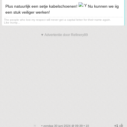
Plus natuurlijk een setje kabelschoenen!
Nu kunnen we iig
een stuk veiliger werken!
The people who lost my respect will never get a capital letter for their name again.
Like trump...
▼ Advertentie door Refinery89
• zondag 30 juni 2024 @ 09:39 • 10