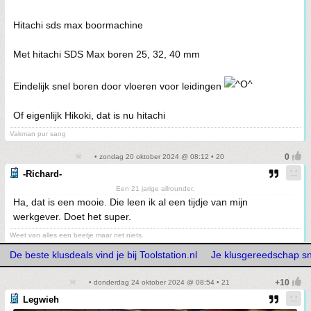
Hitachi sds max boormachine
Met hitachi SDS Max boren 25, 32, 40 mm
Eindelijk snel boren door vloeren voor leidingen
Of eigenlijk Hikoki, dat is nu hitachi
Vakman pur sang
• zondag 20 oktober 2024 @ 08:12 • 20
-Richard-
Een 21 jarige allrounder.
Ha, dat is een mooie. Die leen ik al een tijdje van mijn
werkgever. Doet het super.
Weet van alles een beetje maar net niets.
De beste klusdeals vind je bij Toolstation.nl
Je klusgereedschap snel
• donderdag 24 oktober 2024 @ 08:54 • 21
Legwieh