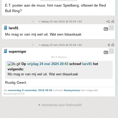
001100110100011001001101
E.T. poster aan de muur, hint naar Spielberg, oftewel de Red
Bull Ring?
• vrijdag 24 mei 2024 @ 20:43 • 83
lars91
Mo mag er van mij wel uit. Wat een blaaskaak
• vrijdag 24 mei 2024 @ 20:49 • 84
superniger
90+3 Ramos
Op
vrijdag 24 mei 2024 20:43
schreef
lars91
het
volgende:
Mo mag er van mij wel uit. Wat een blaaskaak
Rustig Geert.
Op
woensdag 9 november 2016 06:02
schreef
Anonymousz
het volgende:
#superniger2020
▼ Advertentie door Refinery89