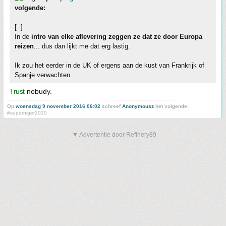
volgende:
[..]
In de
intro van elke aflevering zeggen ze dat ze door Europa
reizen
... dus dan lijkt me dat erg lastig.
Ik zou het eerder in de UK of ergens aan de kust van Frankrijk of
Spanje verwachten.
Trust
nobudy.
Op
woensdag 9 november 2016 06:02
schreef
Anonymousz
het volgende:
#superniger2020
▼ Advertentie door Refinery89