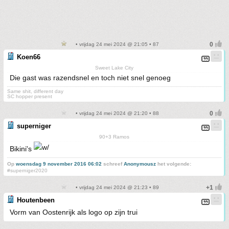
• vrijdag 24 mei 2024 @ 21:05 • 87
Koen66
Sweet Lake City
Die gast was razendsnel en toch niet snel genoeg
Same shit, different day
SC hopper present
• vrijdag 24 mei 2024 @ 21:20 • 88
superniger
90+3 Ramos
Bikini's
Op
woensdag 9 november 2016 06:02
schreef
Anonymousz
het volgende:
#superniger2020
• vrijdag 24 mei 2024 @ 21:23 • 89
Houtenbeen
Vorm van Oostenrijk als logo op zijn trui