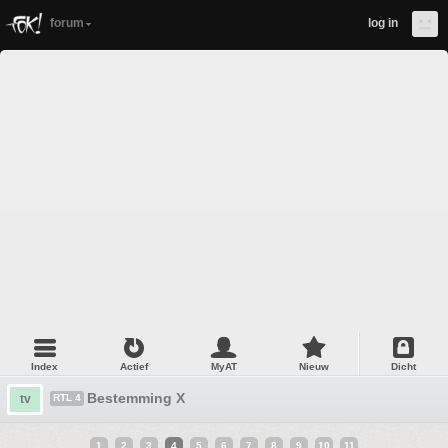
forum
log in
Index
Actief
MyAT
Nieuw
Dicht
Bestemming X
tv
RTL 4
1
2
3
4
5
6
7
8
9
10
11