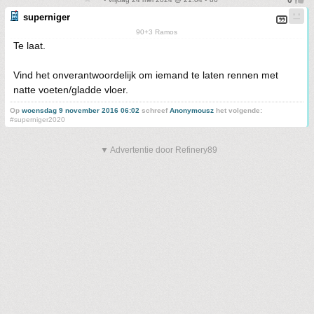
superniger
90+3 Ramos
Te laat.
Vind het onverantwoordelijk om iemand te laten rennen met
natte voeten/gladde vloer.
Op
woensdag 9 november 2016 06:02
schreef
Anonymousz
het volgende:
#superniger2020
▼ Advertentie door Refinery89