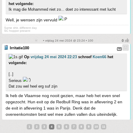
het volgende:
Ik mag die Mohammed niet zo... doet zo interessant met lucht
Well, je wensen zijn vervuld
Same shit, different day
SC hopper present
• vrijdag 24 mei 2024 @ 23:24 • 100
Irritatie100
Op
vrijdag 24 mei 2024 22:23
schreef
Koen66
het
volgende:
[..]
Serieus
Dat zou wel heel erg suf zijn
Ik heb de Vlaamse nog nooit gezien, maar heb het even snel
opgezocht. Hun exit op de Redbull Ring was in aflevering 2 en
de exit in aflevering 1 was in Parijs. Denk dat de
overeenkomsten best wel mee zullen vallen dus uiteindelijk.
1
2
3
4
5
6
7
8
9
10
11