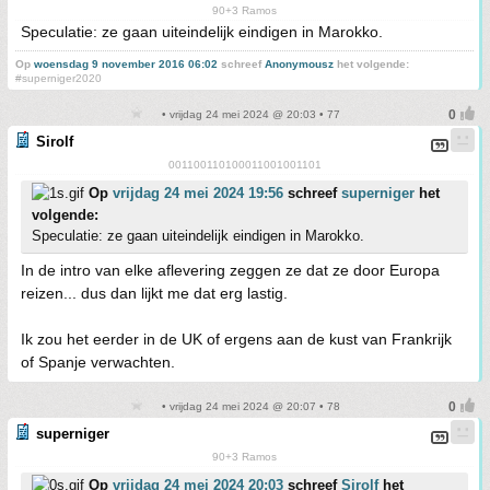
90+3 Ramos
Speculatie: ze gaan uiteindelijk eindigen in Marokko.
Op
woensdag 9 november 2016 06:02
schreef
Anonymousz
het volgende:
#superniger2020
• vrijdag 24 mei 2024 @ 20:03 • 77
Sirolf
001100110100011001001101
Op
vrijdag 24 mei 2024 19:56
schreef
superniger
het
volgende:
Speculatie: ze gaan uiteindelijk eindigen in Marokko.
In de intro van elke aflevering zeggen ze dat ze door Europa
reizen... dus dan lijkt me dat erg lastig.
Ik zou het eerder in de UK of ergens aan de kust van Frankrijk
of Spanje verwachten.
• vrijdag 24 mei 2024 @ 20:07 • 78
superniger
90+3 Ramos
Op
vrijdag 24 mei 2024 20:03
schreef
Sirolf
het