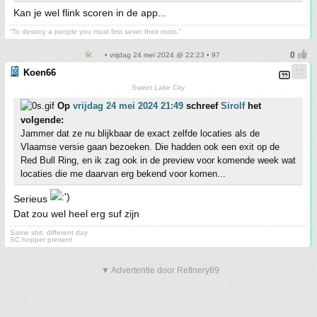
Kan je wel flink scoren in de app...
“To destroy a people you must first sever their roots.”
• vrijdag 24 mei 2024 @ 22:23 • 97
Koen66
Sweet Lake City
Op
vrijdag 24 mei 2024 21:49
schreef
Sirolf
het
volgende:
Jammer dat ze nu blijkbaar de exact zelfde locaties als de
Vlaamse versie gaan bezoeken. Die hadden ook een exit op de
Red Bull Ring, en ik zag ook in de preview voor komende week wat
locaties die me daarvan erg bekend voor komen...
Serieus
Dat zou wel heel erg suf zijn
Same shit, different day
SC hopper present
▼ Advertentie door Refinery89