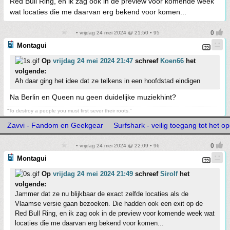
Red Bull Ring, en ik zag ook in de preview voor komende week
wat locaties die me daarvan erg bekend voor komen...
• vrijdag 24 mei 2024 @ 21:50 • 95
Montagui
Op
vrijdag 24 mei 2024 21:47
schreef
Koen66
het
volgende:
Ah daar ging het idee dat ze telkens in een hoofdstad eindigen
Na Berlin en Queen nu geen duidelijke muziekhint?
“To destroy a people you must first sever their roots.”
Zavvi - Fandom en Geekgear
Surfshark - veilig toegang tot het op
• vrijdag 24 mei 2024 @ 22:09 • 96
Montagui
Op
vrijdag 24 mei 2024 21:49
schreef
Sirolf
het
volgende:
Jammer dat ze nu blijkbaar de exact zelfde locaties als de
Vlaamse versie gaan bezoeken. Die hadden ook een exit op de
Red Bull Ring, en ik zag ook in de preview voor komende week wat
locaties die me daarvan erg bekend voor komen...