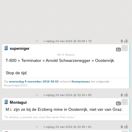
• vrijdag 24 mei 2024 @ 20:08 • 79
superniger
90+3 Ramos
T-800 = Terminator = Arnold Schwarzenegger = Oostenrijk.
Stop de tijd.
Op
woensdag 9 november 2016 06:02
schreef
Anonymousz
het volgende:
#superniger2020
• vrijdag 24 mei 2024 @ 20:26 • 80
Montagui
M.i. zijn ze bij de Erzberg mine in Oostenrijk, niet ver van Graz.
“To destroy a people you must first sever their roots.”
• vrijdag 24 mei 2024 @ 20:36 • 81