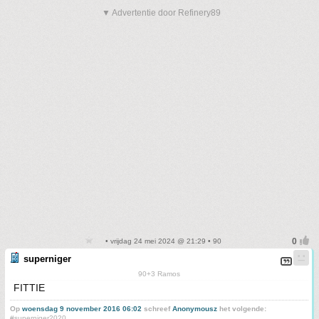
▼ Advertentie door Refinery89
• vrijdag 24 mei 2024 @ 21:29 • 90
superniger
90+3 Ramos
FITTIE
Op
woensdag 9 november 2016 06:02
schreef
Anonymousz
het volgende:
#superniger2020