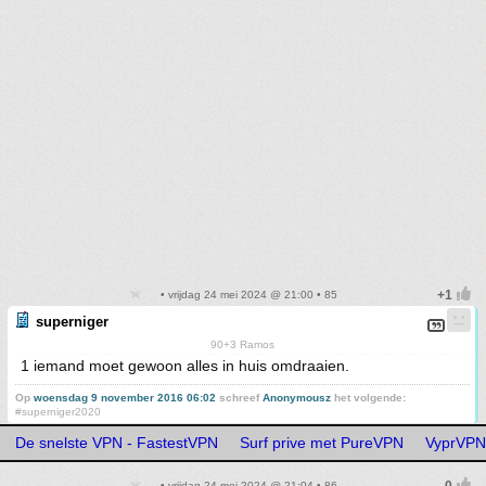
• vrijdag 24 mei 2024 @ 21:00 • 85
superniger
90+3 Ramos
1 iemand moet gewoon alles in huis omdraaien.
Op
woensdag 9 november 2016 06:02
schreef
Anonymousz
het volgende:
#superniger2020
De snelste VPN - FastestVPN
Surf prive met PureVPN
VyprVPN 
• vrijdag 24 mei 2024 @ 21:04 • 86