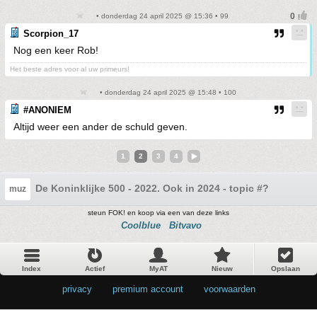
• donderdag 24 april 2025 @ 15:36 • 99
Scorpion_17
Nog een keer Rob!
Het beste adres voor al uw primeurs!
• donderdag 24 april 2025 @ 15:48 • 100
#ANONIEM
Altijd weer een ander de schuld geven.
1
2
3
4
De Koninklijke 500 - 2022. Ook in 2024 - topic #?
muz
steun FOK! en koop via een van deze links
Coolblue
Bitvavo
Index
Actief
MyAT
Nieuw
Opslaan
privacy
•
premium account
•
voorwaarden