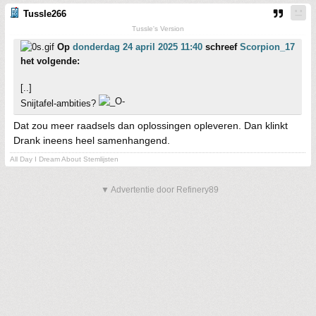
Tussle266
Tussle's Version
Op
donderdag 24 april 2025 11:40
schreef
Scorpion_17
het volgende:
[..]
Snijtafel-ambities?
Dat zou meer raadsels dan oplossingen opleveren. Dan klinkt
Drank ineens heel samenhangend.
All Day I Dream About Stemlijsten
▼ Advertentie door Refinery89