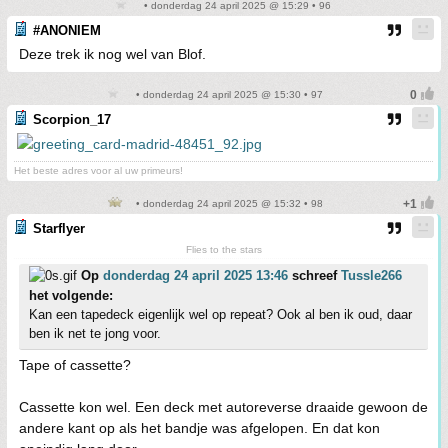
• donderdag 24 april 2025 @ 15:29 • 96
#ANONIEM
Deze trek ik nog wel van Blof.
• donderdag 24 april 2025 @ 15:30 • 97
Scorpion_17
Het beste adres voor al uw primeurs!
• donderdag 24 april 2025 @ 15:32 • 98
Starflyer
Flies to the stars
Op
donderdag 24 april 2025 13:46
schreef
Tussle266
het volgende:
Kan een tapedeck eigenlijk wel op repeat? Ook al ben ik oud, daar
ben ik net te jong voor.
Tape of cassette?
Cassette kon wel. Een deck met autoreverse draaide gewoon de
andere kant op als het bandje was afgelopen. En dat kon