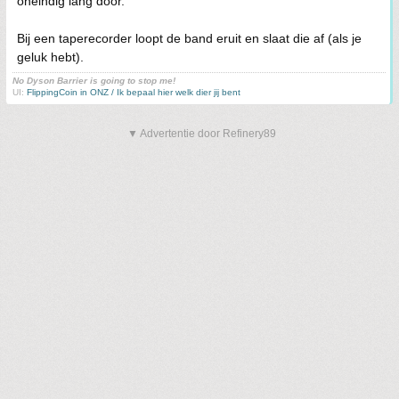
oneindig lang door.
Bij een taperecorder loopt de band eruit en slaat die af (als je
geluk hebt).
No Dyson Barrier is going to stop me!
UI:
FlippingCoin in ONZ / Ik bepaal hier welk dier jij bent
▼ Advertentie door Refinery89