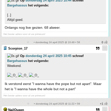
Op
donderdag 24 april 2025 10:44
schreef
Bargehassus
het volgende:
[..]
Altijd goed.
Onlangs nog live gezien. 68 alweer.
Het beste adres voor al uw primeurs!
• donderdag 24 april 2025 @ 10:49 • 58
Scorpion_17
Op
donderdag 24 april 2025 10:45
schreef
Bargehassus
het volgende:
Weekend.
Ik verstond eerst "I wanna have the pope but not apart". Maar
het is "I wanna have the whole but not a part"
Het beste adres voor al uw primeurs!
• donderdag 24 april 2025 @ 11:22 • 59
NailQueen