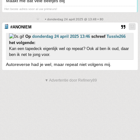
Maakt me dat vele beetjes blij
Het beste adres voor al uw primeurs!
• donderdag 24 april 2025 @ 13:48 • 80
#ANONIEM
Op
donderdag 24 april 2025 13:46
schreef
Tussle266
het volgende:
Kan een tapedeck eigenlijk wel op repeat? Ook al ben ik oud, daar
ben ik net te jong voor.
Autoreverse had je wel, maar repeat niet volgens mij.
▼ Advertentie door Refinery89