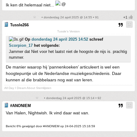
Ik ken dit helemaal niet...
• donderdag 24 april 2025 @ 14:55 • 91
Tussle266
Tussle's Version
Op
donderdag 24 april 2025 14:52
schreef
Scorpion_17
het volgende:
Jammer dat Niet voor het laatst niet de hoogste de nijs is. prachtig
nummer.
De manier waarop hij ‘pannenkoeken’ articuleert is wel een
hoogtepuntje uit de Nederlandse muziekgeschiedenis. Daar
kunnen al die brabbelaars nog wat van leren.
All Day I Dream About Stemlijsten
• donderdag 24 april 2025 @ 15:14 • 92
#ANONIEM
Van Halen, Nightwish. Ik vind daar wat van.
Bericht 6% gewijzigd door #ANONIEM op 24-04-2025 15:16:59