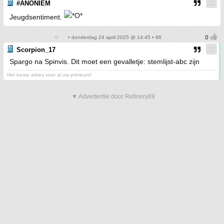
#ANONIEM
Jeugdsentiment.
• donderdag 24 april 2025 @ 14:45 • 86
Scorpion_17
Spargo na Spinvis. Dit moet een gevalletje: stemlijst-abc zijn
Het beste adres voor al uw primeurs!
▼ Advertentie door Refinery89