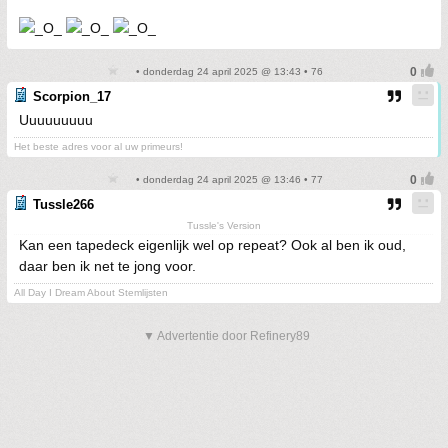
• donderdag 24 april 2025 @ 13:43 • 76
Scorpion_17
Uuuuuuuuu
Het beste adres voor al uw primeurs!
• donderdag 24 april 2025 @ 13:46 • 77
Tussle266
Tussle's Version
Kan een tapedeck eigenlijk wel op repeat? Ook al ben ik oud,
daar ben ik net te jong voor.
All Day I Dream About Stemlijsten
▼ Advertentie door Refinery89