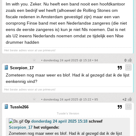
Im with you. Zeker. Nu heeft een band nooit een hoofdkantoor
zoals een bedrijf wel heeft (alhoewel de Rolling Stones om
fiscale redenen in Amsterdam gevestigd zijn) maar een van
oorsprong Finse band met een Nederlandse zangeres (die niet
eens de eerste zangeres is) kun je niet Nls noemen. Dat is net
als U2 ineens Nederlands noemen omdat ze tijdelijk een Nlse
drummer hadden
Het beste adres voor al uw primeurs!
• donderdag 24 april 2025 @ 15:18 • 94
Scorpion_17
Zometeen nog maar weer es blof. Had ik al gezegd dat ik de lijst
eenkennig vind?
Het beste adres voor al uw primeurs!
• donderdag 24 april 2025 @ 15:22 • 95
Tussle266
Tussle's Version
Op
donderdag 24 april 2025 15:18
schreef
Scorpion_17
het volgende:
Zometeen nog maar weer es blof. Had ik al gezegd dat ik de lijst