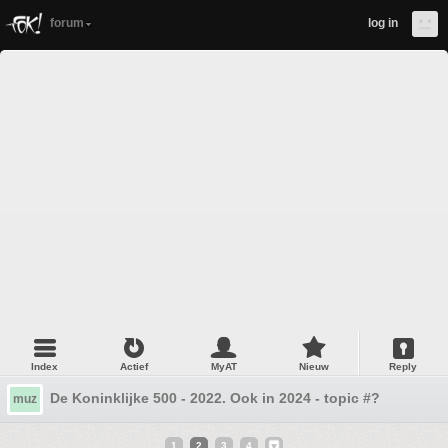
forum
log in
Index
Actief
MyAT
Nieuw
Reply
De Koninklijke 500 - 2022. Ook in 2024 - topic #?
muz
1
2
3
4