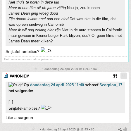
Niet thuis te horen in deze tijd
Maar in een film uit de jaren vijftig
Nou ja, zou kunnen.
James Dean ging vroeg dood
Zijn droom kwam snel aan een eind
Dat was niet in die film, dat
was op een snelweg in Californië
Maar ik wil nog zolang hier zijn
Niet in de auto stappen in Californië
maar gewoon in Kronenburger Park blijven, dus? Of geen films met
James Dean meer kijken?
Snijtafel-ambities?
Het beste adres voor al uw primeurs!
• donderdag 24 april 2025 @ 11:42 • 64
#ANONIEM
Op
donderdag 24 april 2025 11:40
schreef
Scorpion_17
het volgende:
[..]
Snijtafel-ambities?
Like a surgeon.
• donderdag 24 april 2025 @ 11:45 • 65