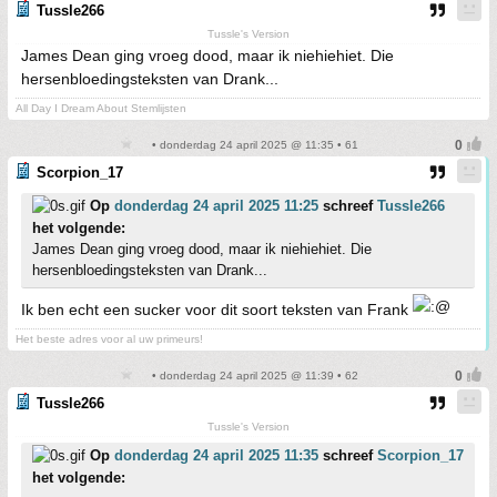
Tussle266
Tussle's Version
James Dean ging vroeg dood, maar ik niehiehiet. Die
hersenbloedingsteksten van Drank...
All Day I Dream About Stemlijsten
• donderdag 24 april 2025 @ 11:35 • 61
Scorpion_17
Op
donderdag 24 april 2025 11:25
schreef
Tussle266
het volgende:
James Dean ging vroeg dood, maar ik niehiehiet. Die
hersenbloedingsteksten van Drank...
Ik ben echt een sucker voor dit soort teksten van Frank
Het beste adres voor al uw primeurs!
• donderdag 24 april 2025 @ 11:39 • 62
Tussle266
Tussle's Version
Op
donderdag 24 april 2025 11:35
schreef
Scorpion_17
het volgende: