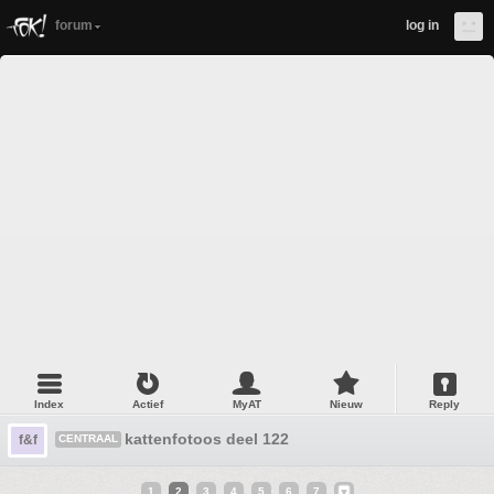
forum
log in
Index
Actief
MyAT
Nieuw
Reply
kattenfotoos deel 122
f&f
CENTRAAL
1
2
3
4
5
6
7