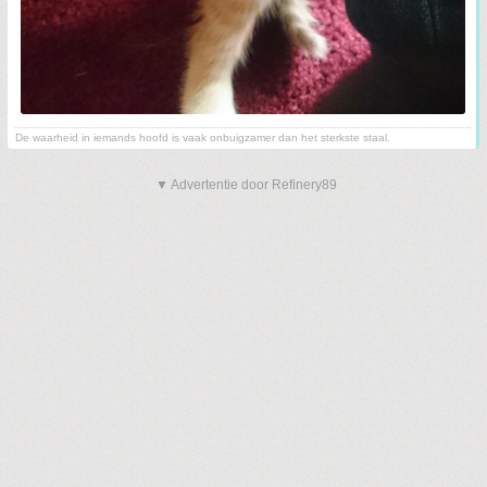
De waarheid in iemands hoofd is vaak onbuigzamer dan het sterkste staal.
▼ Advertentie door Refinery89