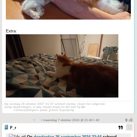
Extra:
Op zondag 28 oktober 2007 01:07 schreef clumsy_clown het volgende:
Jump daarentegen, is wáy minder braaf en lief dan hij lijkt
«shmoop|dingen» jawel, jij bent Superjump
• maandag 7 oktober 2024 @ 21:40 • 40
F_r
Op
donderdag 26 september 2024 22:44
schreef