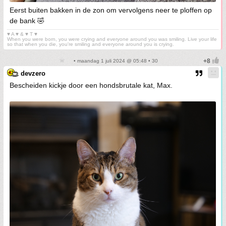
Eerst buiten bakken in de zon om vervolgens neer te ploffen op
de bank 🤣
♥ A ♥ & ♥ T ♥
When you were born, you were crying and everyone around you was smiling. Live your life
so that when you die, you're smiling and everyone around you is crying.
• maandag 1 juli 2024 @ 05:48 • 30
devzero
Bescheiden kickje door een hondsbrutale kat, Max.