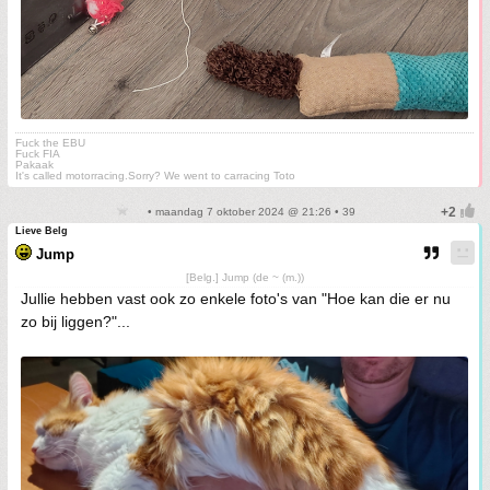
Fuck the EBU
Fuck FIA
Pakaak
It's called motorracing.Sorry? We went to carracing Toto
• maandag 7 oktober 2024 @ 21:26 • 39
Lieve Belg
Jump
[Belg.] Jump (de ~ (m.))
Jullie hebben vast ook zo enkele foto's van "Hoe kan die er nu
zo bij liggen?"...