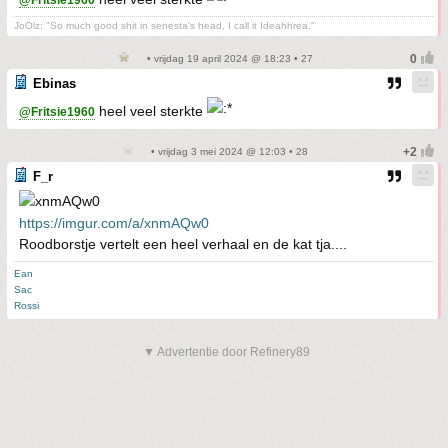
@Fritsie1960
JoOlz: "So much good shit in senesta's head, I call it Ideahhrea."
• vrijdag 19 april 2024 @ 18:23 • 27
Ebinas
heel veel sterkte
@Fritsie1960
• vrijdag 3 mei 2024 @ 12:03 • 28
F_r
https://imgur.com/a/xnmAQw0
Roodborstje vertelt een heel verhaal en de kat tja....
Ean
Sac
Rossi
▼ Advertentie door Refinery89