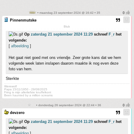
• maandag 23 september 2024 @ 16:42 • 35
Pinnenmutske
Blub
Op
zaterdag 21 september 2024 11:29
schreef
F_r
het
volgende:
[
afbeelding
]
Het gaat niet goed met ons vriendje. Zeer grote kans dat we hem
volgende week laten inslapen daarom maakte ik nog even deze
foto van hem.
Sterkte
Werewolf
Papa 15/11/1950 - 29/08/2025
Fring is mijn allerliefste knuffelkont
Been haunted by a million screams
• donderdag 26 september 2024 @ 22:44 • 36
devzero
Op
zaterdag 21 september 2024 11:29
schreef
F_r
het
volgende:
[
afbeelding
]