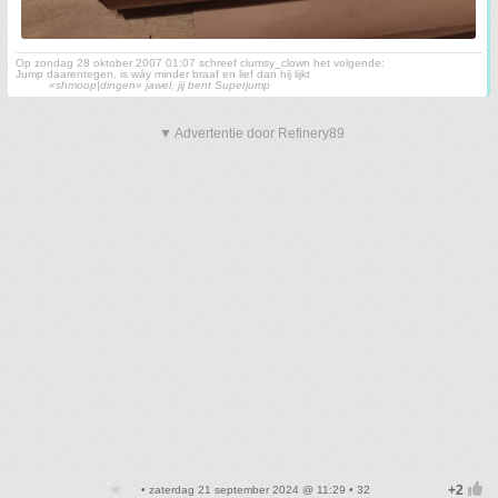
Op zondag 28 oktober 2007 01:07 schreef clumsy_clown het volgende:
Jump daarentegen, is wáy minder braaf en lief dan hij lijkt
«shmoop|dingen» jawel, jij bent Superjump
▼ Advertentie door Refinery89
• zaterdag 21 september 2024 @ 11:29 • 32