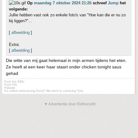
Op
maandag 7 oktober 2024 21:26
schreef
Jump
het
volgende:
Jullie hebben vast ook zo enkele foto's van "Hoe kan die er nu zo
bij liggen?"...
[
afbeelding
]
Extra:
[
afbeelding
]
Die witte van mij gaat helemaal in mijn armen tijdens het eten.
Ze heeft al een keer haar staart onder chicken tonight saus
gehad
Fuck the EBU
Fuck FIA
Pakaak
It's called motorracing.Sorry? We went to carracing Toto
▼ Advertentie door Refinery89