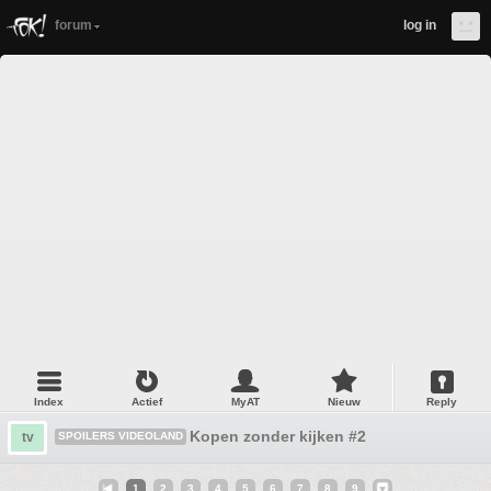
forum
log in
Index
Actief
MyAT
Nieuw
Reply
Kopen zonder kijken #2
tv
SPOILERS VIDEOLAND
1
2
3
4
5
6
7
8
9