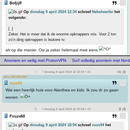
Bofjijff
Op
dinsdag 9 april 2024 12:34
schreef
Nebelwerfer
het
volgende:
[..]
Zeker. Het is meer dat ik de enorme opknappers mis. Voor 2 ton
zo’n ding opknappen is leukere tv.
ah op die manier. Ow ja zeker helemaal mee eens
Anoniem en veilig met ProtonVPN
Surf volledig anoniem met No
• dinsdag 9 april 2024 @ 18:54 • 21
Miss 200.000.000!
roos94
Wat een heerlijk huis voor Alanthea en kids. Ik zou dr zo gaan
wonen.
• dinsdag 9 april 2024 @ 20:09 • 22
Firuze60
Op
dinsdag 9 april 2024 18:54
schreef
roos94
het