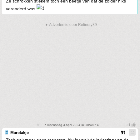
Ze schrokken stiekem toch een beetje van dat de zolder niks
veranderd was
▼ Advertentie door Refinery89
• woensdag 3 april 2024 @ 10:48 • 4
Maretakje