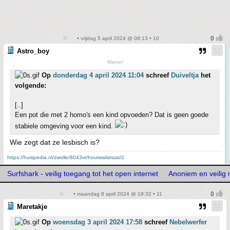
• vrijdag 5 april 2024 @ 08:13 • 10
Astro_boy
Marvel
Op
donderdag 4 april 2024 11:04
schreef
Duiveltja
het
volgende:
[..]
Een pot die met 2 homo's een kind opvoeden? Dat is geen goede
stabiele omgeving voor een kind.
Wie zegt dat ze lesbisch is?
https://huispedia.nl/zwolle/8043vr/houtwalstraat/2
Surfshark - veilig toegang tot het open internet
Anoniem en veilig
• maandag 8 april 2024 @ 19:32 • 11
Maretakje
Op
woensdag 3 april 2024 17:58
schreef
Nebelwerfer