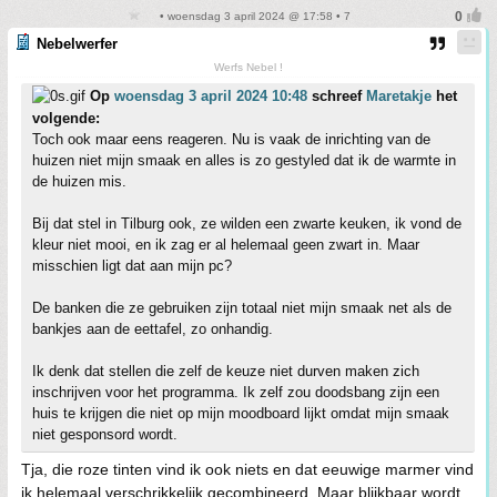
• woensdag 3 april 2024 @ 17:58 • 7
Nebelwerfer
Werfs Nebel !
Op
woensdag 3 april 2024 10:48
schreef
Maretakje
het
volgende:
Toch ook maar eens reageren. Nu is vaak de inrichting van de
huizen niet mijn smaak en alles is zo gestyled dat ik de warmte in
de huizen mis.
Bij dat stel in Tilburg ook, ze wilden een zwarte keuken, ik vond de
kleur niet mooi, en ik zag er al helemaal geen zwart in. Maar
misschien ligt dat aan mijn pc?
De banken die ze gebruiken zijn totaal niet mijn smaak net als de
bankjes aan de eettafel, zo onhandig.
Ik denk dat stellen die zelf de keuze niet durven maken zich
inschrijven voor het programma. Ik zelf zou doodsbang zijn een
huis te krijgen die niet op mijn moodboard lijkt omdat mijn smaak
niet gesponsord wordt.
Tja, die roze tinten vind ik ook niets en dat eeuwige marmer vind
ik helemaal verschrikkelijk gecombineerd. Maar blijkbaar wordt