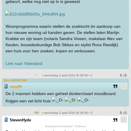
gebeurt, welke nog niet op tv is geweest.
Woonprogramma waarin stellen de zoektocht én aankoop van
hun nieuwe woning uit handen geven. De stellen laten Martijn
Krabbé en zijn team (notaris Sandra Viveen, makelaar Alex van
Keulen, bouwdeskundige Bob Sikkes en stylist Roos Reedijk)
een huis voor hen zoeken, kopen en verbouwen.
Link naar Videoland
• woensdag 3 april 2024 @ 08:59 • 2
Miss 200.000.000!
roos94
De 2 mannen hebben een geheel donker/zwart moodboard.
Krijgen een vet licht huis
• woensdag 3 april 2024 @ 09:56 • 3
StevenHyde
Bastognekoekadept, Flatbeat