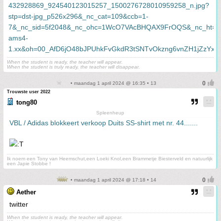
When the student is ready, the teacher will appear.
When the student is truly ready, the teacher will disappear.
• maandag 1 april 2024 @ 16:35 • 13
Trouwste user 2022
tong80
Spleenheup
VBL / Adidas blokkeert verkoop Duits SS-shirt met nr. 44.......
Ik noem een Tony van Heemschut,een Loeki Knol,een Brammetje Biesterveld en natuurlijk
een Japie Stobbe !
• maandag 1 april 2024 @ 17:18 • 14
Aether
twitter
When the student is ready, the teacher will appear.