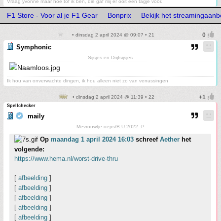
Vraag yvonne maar hoe tof ik ben, die gaf mij er ooit een tagje voor.
F1 Store - Voor al je F1 Gear
Bonprix
Bekijk het streamingaan
• dinsdag 2 april 2024 @ 09:07 • 21
Symphonic
Sijsjes en Drijfsijsjes
Ik hou van onverwachte dingen, ik hou alleen niet zo van verrassingen
• dinsdag 2 april 2024 @ 11:39 • 22
Spellchecker
maily
Mevrouwtje oeps/B.U.2022 :P
Op
maandag 1 april 2024 16:03
schreef
Aether
het
volgende:
https://www.hema.nl/worst-drive-thru
[
afbeelding
]
[
afbeelding
]
[
afbeelding
]
[
afbeelding
]
[
afbeelding
]