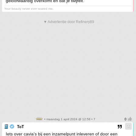
geloofwaardig overkomt en dat je twijfelt.
Your beauty never ever scared me.
▼ Advertentie door Refinery89
• maandag 1 april 2024 @ 12:58 • 7
ToT
Iets over cavia's bij een inzamelpunt inleveren of door een