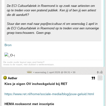
De ECI Cultuurfabriek in Roermond is op zoek naar artiesten om
op te treden voor een pratend publiek. Ken jij of ben jij een artiest
die dit aandurft?
Stuur dan een mail naar pop@ecicultuur.nl om woensdag 1 april in
de ECI Cultuurfabriek in Roermond op te treden voor een rumoerige
groep toeschouwers. Geen grap.
Bron
!
De oude oude layout was veel beter!!
vosss is de naam, met dubbel s welteverstaan.
• woensdag 1 april 2026 @ 09:31 • 36
Aether
Kies je eigen OV incheckgeluid bij RET
https://www.ret.nl/home/sociale-media/blog/jouw-geluid.html
HEMA rookworst met inscriptie