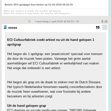
Bericht 35% gewijzigd door Aether op 01-04-2026 09:32:05
When the student is ready, the teacher will appear.
When the student is truly ready, the teacher will disappear.
• woensdag 1 april 2026 @ 09:23 • 35
vosss
ECI Cultuurfabriek zoekt artiest na uit de hand gelopen 1
aprilgrap
Het begon als 1 aprilgrap: een 'praatconcert' speciaal voor mensen
die door de muziek heen praten. Vanwege het grote aantal
aanmeldingen wil ECI Cultuurfabriek er werkelijkheid van maken.
Het enige dat ontbreekt is een artiest.
Het begon als grap om de draak te steken met de Dutch Disease.
Het typisch Nederlandse fenomeen waarbij concertbezoekers door
de muziek heen ouwehoeren, wat voor frustratie bij andere
bezoekers en bij artiesten zorgt.
Uit de hand gelopen grap
ECI plaatste op sociale media een oproep. "NIEUW! Volgende