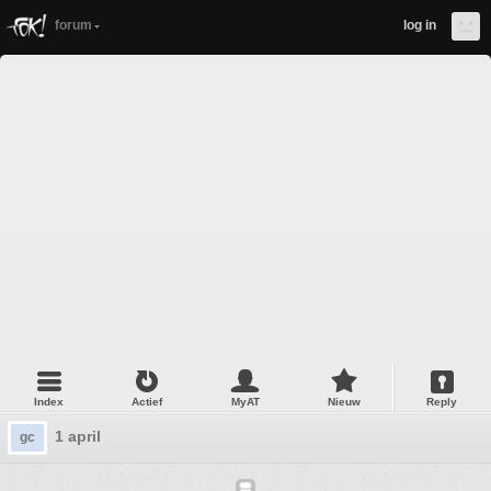
forum
log in
Index
Actief
MyAT
Nieuw
Reply
1 april
gc