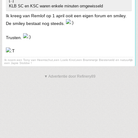
[..]
KLB SC en KSC waren enkele minuten omgewisseld
Ik kreeg van Remlof op 1 april ooit een eigen forum en smiley.
De smiley bestaat nog steeds.
Trusten.
Ik noem een Tony van Heemschut,een Loeki Knol,een Brammetje Biesterveld en natuurlijk
een Japie Stobbe !
▼ Advertentie door Refinery89