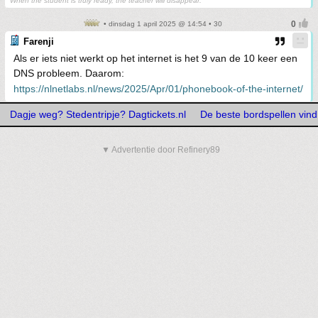
When the student is truly ready, the teacher will disappear.
• dinsdag 1 april 2025 @ 14:54 • 30
Farenji
Als er iets niet werkt op het internet is het 9 van de 10 keer een
DNS probleem. Daarom:
https://nlnetlabs.nl/news/2025/Apr/01/phonebook-of-the-internet/
Dagje weg? Stedentripje? Dagtickets.nl
De beste bordspellen vind
▼ Advertentie door Refinery89