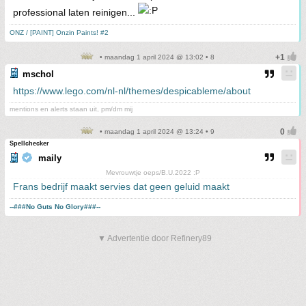
professional laten reinigen...
ONZ / [PAINT] Onzin Paints! #2
• maandag 1 april 2024 @ 13:02 • 8
mschol
https://www.lego.com/nl-nl/themes/despicableme/about
mentions en alerts staan uit, pm/dm mij
• maandag 1 april 2024 @ 13:24 • 9
Spellchecker
maily
Mevrouwtje oeps/B.U.2022 :P
Frans bedrijf maakt servies dat geen geluid maakt
--###No Guts No Glory###--
▼ Advertentie door Refinery89