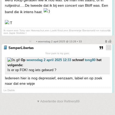
ruitjestrui.....De tweede dat ik bij een concert van Blöff was. Een
band die ik intens haat.
Ik noem een Tony van Heemschut,een Loeki Knol,een Brammetje Biesterveld en natuurlijk
een Japie Stobbe !
• woensdag 2 april 2025 @ 13:26 • 33
SemperLibertas
Your pain is my gain.
Op
woensdag 2 april 2025 12:33
schreef
tong80
het
volgende:
Is er op FOK! nog iets gebeurd ?
Iedereen hier is nog depressief, eenzaam, labiel en op zoek
naar dat ene wipje
Le Diable
▼ Advertentie door Refinery89