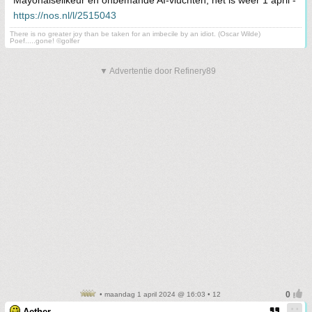
Mayonaiselikeur en onbemande AI-vluchten, het is weer 1 april -
https://nos.nl/l/2515043
There is no greater joy than be taken for an imbecile by an idiot. (Oscar Wilde)
Poef.....gone! ©golfer
▼ Advertentie door Refinery89
• maandag 1 april 2024 @ 16:03 • 12
Aether