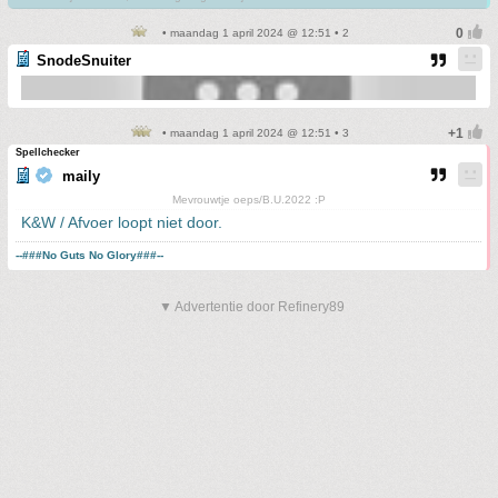
• maandag 1 april 2024 @ 12:51 • 2
SnodeSnuiter
• maandag 1 april 2024 @ 12:51 • 3
Spellchecker
maily
Mevrouwtje oeps/B.U.2022 :P
K&W / Afvoer loopt niet door.
--###No Guts No Glory###--
▼ Advertentie door Refinery89