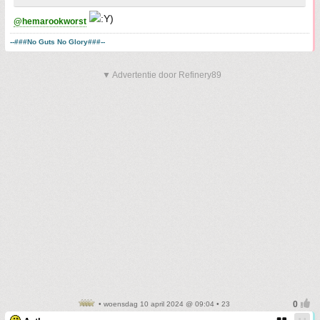
@hemarookworst
--###No Guts No Glory###--
▼ Advertentie door Refinery89
• woensdag 10 april 2024 @ 09:04 • 23