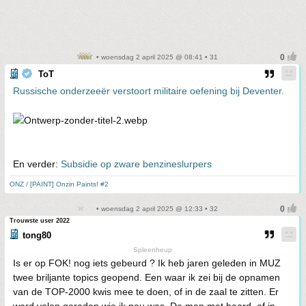
• woensdag 2 april 2025 @ 08:41 • 31
ToT
Russische onderzeeër verstoort militaire oefening bij Deventer.
En verder:
Subsidie op zware benzineslurpers
ONZ / [PAINT] Onzin Paints! #2
• woensdag 2 april 2025 @ 12:33 • 32
Trouwste user 2022
tong80
Spleenheup
Is er op FOK! nog iets gebeurd ? Ik heb jaren geleden in MUZ
twee briljante topics geopend. Een waar ik zei bij de opnamen
van de TOP-2000 kwis mee te doen, of in de zaal te zitten. Er
werd volop geraden wie ik nou was. De man met baard, of in