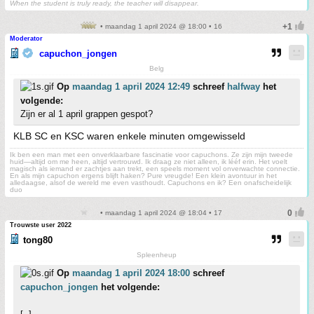
When the student is truly ready, the teacher will disappear.
• maandag 1 april 2024 @ 18:00 • 16
Moderator
capuchon_jongen
Belg
Op
maandag 1 april 2024 12:49
schreef
halfway
het
volgende:
Zijn er al 1 april grappen gespot?
KLB SC en KSC waren enkele minuten omgewisseld
Ik ben een man met een onverklaarbare fascinatie voor capuchons. Ze zijn mijn tweede
huid—altijd om me heen, altijd vertrouwd. Ik draag ze niet alleen, ik lééf erin. Het voelt
magisch als iemand er zachtjes aan trekt, een speels moment vol onverwachte connectie.
En als mijn capuchon ergens blijft haken? Pure vreugde! Een klein avontuur in het
alledaagse, alsof de wereld me even vasthoudt. Capuchons en ik? Een onafscheidelijk
duo
• maandag 1 april 2024 @ 18:04 • 17
Trouwste user 2022
tong80
Spleenheup
Op
maandag 1 april 2024 18:00
schreef
capuchon_jongen
het volgende: