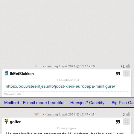
• maandag 1 april 2024 @ 13:43 • 10
IkEetSlakken
FKA Redster1984
https://bouwsteentjes.info/joost-klein-europapa-minifigure/
Wakadoodle!
Mailbird - E-mail made beautiful
Hoesjes? Casetify!
Big Fish G
• maandag 1 april 2024 @ 13:47 • 11
golfer
Ouwe jongere