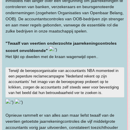
inmiddels niet langer over een vergunning om jaarrekeningen te
controleren van banken, verzekeraars en beursgenoteerde
ondernemingen (zogeheten Organisaties van Openbaar Belang,
OOB). De accountantscontroles van OOB-bedrijven zijn strenger
en aan meer regels gebonden, vanwege de essentiële rol die
zulke bedrijven in onze maatschappij spelen.
"Twaalf van veertien onderzochte jaarrekeningcontroles
scoort onvoldoende"
Het lijkt op dweilen met de kraan wagenwijd open..
Terwijl de beroepsorganisatie van accountants NBA momenteel in
een peperdure reclamecampagne ’Nederland rekent op zijn
accountants’ het imago van de beroepsgroep probeert op te
krikken, zorgen de accountants zelf steeds weer voor bevestiging
van het beeld dat hun betrouwbaarheid ver te zoeken is.
Opnieuw rammelt er van alles aan maar liefst twaalf van de
veertien getoetste jaarrekeningcontroles die vijf middelgrote
accountants vorig jaar uitvoerden, constateert toezichthouder