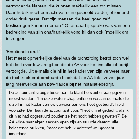
vermogende klanten, die kunnen makkelijk een ton missen.
Daar heb ik nooit een actieve rol in gespeeld verder, of iemand
onder druk gezet. Dat zijn mensen die heel goed zelf
beslissingen kunnen nemen.” Of er daarbij sprake was van een
bedreiging van zijn onafhankelijk vond hij dan ook “moeilijk om
te zeggen.”
‘Emotionele druk’
Het meest opmerkelijke deel van de tuchtzitting betrof toch wel
het deel over btw-aangiften die de AA voor het installatiebedrijf
verzorgde. Uit e-mails die hij in het kader van zijn verweer naar
de tuchtrechter doorstuurde bleek dat de AA liefst zeven jaar
lang meewerkte aan btw-fraude bij het installatiebedrijf.
De accountant vroeg steeds aan de klant hoeveel er aangegeven
moest worden. “En deze wetenschap ontlenen we aan de mails die
u zelf in het kader van uw verweer aan ons hebt gestuurd”, hield
voorzitter De Haan de accountant voor. “Hebt u niet gedacht: als ik
dit niet had opgestuurd zouden ze het nooit hebben geweten?” De
AA wilde naar eigen zeggen open zijn en stuurde daarom alle
belastende stukken, “maar dat heb ik achteraf wel gedacht
inderdaad.”