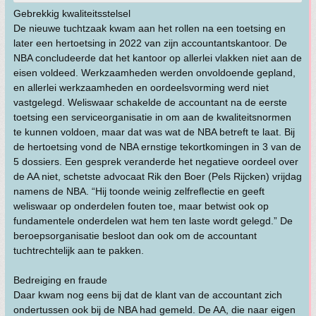
Gebrekkig kwaliteitsstelsel
De nieuwe tuchtzaak kwam aan het rollen na een toetsing en
later een hertoetsing in 2022 van zijn accountantskantoor. De
NBA concludeerde dat het kantoor op allerlei vlakken niet aan de
eisen voldeed. Werkzaamheden werden onvoldoende gepland,
en allerlei werkzaamheden en oordeelsvorming werd niet
vastgelegd. Weliswaar schakelde de accountant na de eerste
toetsing een serviceorganisatie in om aan de kwaliteitsnormen
te kunnen voldoen, maar dat was wat de NBA betreft te laat. Bij
de hertoetsing vond de NBA ernstige tekortkomingen in 3 van de
5 dossiers. Een gesprek veranderde het negatieve oordeel over
de AA niet, schetste advocaat Rik den Boer (Pels Rijcken) vrijdag
namens de NBA. “Hij toonde weinig zelfreflectie en geeft
weliswaar op onderdelen fouten toe, maar betwist ook op
fundamentele onderdelen wat hem ten laste wordt gelegd.” De
beroepsorganisatie besloot dan ook om de accountant
tuchtrechtelijk aan te pakken.
Bedreiging en fraude
Daar kwam nog eens bij dat de klant van de accountant zich
ondertussen ook bij de NBA had gemeld. De AA, die naar eigen