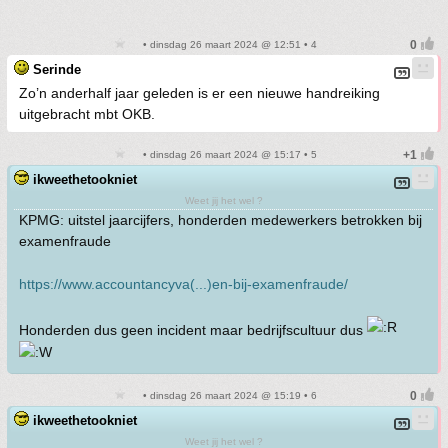
• dinsdag 26 maart 2024 @ 12:51 • 4
Serinde
Zo’n anderhalf jaar geleden is er een nieuwe handreiking
uitgebracht mbt OKB.
• dinsdag 26 maart 2024 @ 15:17 • 5
ikweethetookniet
Weet jij het wel ?
KPMG: uitstel jaarcijfers, honderden medewerkers betrokken bij
examenfraude
https://www.accountancyva(...)en-bij-examenfraude/
Honderden dus geen incident maar bedrijfscultuur dus
• dinsdag 26 maart 2024 @ 15:19 • 6
ikweethetookniet
Weet jij het wel ?