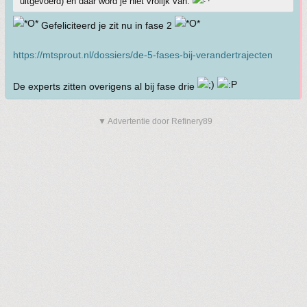
uitgevoerd) en daar word je niet vrolijk van.
Gefeliciteerd je zit nu in fase 2
https://mtsprout.nl/dossiers/de-5-fases-bij-verandertrajecten
De experts zitten overigens al bij fase drie
▼ Advertentie door Refinery89