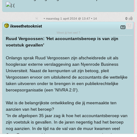
• maandag 1 april 2024 @ 13:47 • 14
ikweethetookniet
Weet jij het wel ?
Ruud Vergoossen: 'Het accountantsberoep is van zijn
voetstuk gevallen'
Onlangs sprak Ruud Vergoossen zijn afscheidsrede uit als
hoogleraar externe verslaggeving aan Nyenrode Business
Universiteit. Naast de kernpunten uit zijn betoog, pleit
Vergoossen ervoor om uitsluitend de accountants die wettelijke
taken uitvoeren onder te brengen in een publiekrechtelijke
beroepsorganisatie (een 'NIVRA 2.0').
Wat is de belangrijkste ontwikkeling die jij meemaakte ten
aanzien van het beroep?
"In de afgelopen 35 jaar zag ik hoe het accountantsberoep van
zijn voetstuk is gevallen. In de jaren negentig had het beroep
nog aanzien. In de tijd na de val van de muur kwamen veel
Oost-Europeanen hiernaartoe, om te praten over hoe het