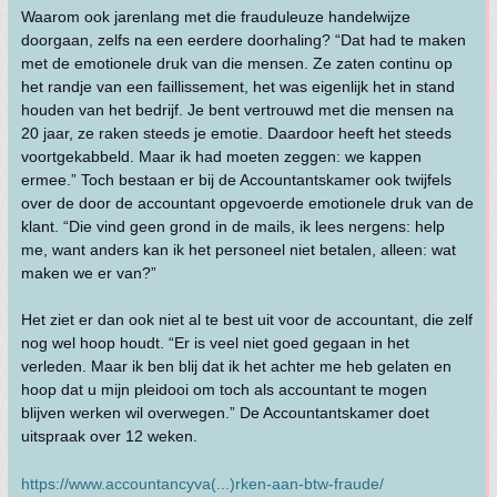
Waarom ook jarenlang met die frauduleuze handelwijze
doorgaan, zelfs na een eerdere doorhaling? “Dat had te maken
met de emotionele druk van die mensen. Ze zaten continu op
het randje van een faillissement, het was eigenlijk het in stand
houden van het bedrijf. Je bent vertrouwd met die mensen na
20 jaar, ze raken steeds je emotie. Daardoor heeft het steeds
voortgekabbeld. Maar ik had moeten zeggen: we kappen
ermee.” Toch bestaan er bij de Accountantskamer ook twijfels
over de door de accountant opgevoerde emotionele druk van de
klant. “Die vind geen grond in de mails, ik lees nergens: help
me, want anders kan ik het personeel niet betalen, alleen: wat
maken we er van?”
Het ziet er dan ook niet al te best uit voor de accountant, die zelf
nog wel hoop houdt. “Er is veel niet goed gegaan in het
verleden. Maar ik ben blij dat ik het achter me heb gelaten en
hoop dat u mijn pleidooi om toch als accountant te mogen
blijven werken wil overwegen.” De Accountantskamer doet
uitspraak over 12 weken.
https://www.accountancyva(...)rken-aan-btw-fraude/