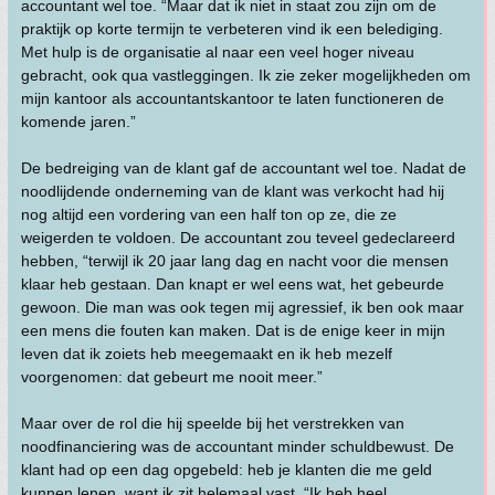
accountant wel toe. “Maar dat ik niet in staat zou zijn om de
praktijk op korte termijn te verbeteren vind ik een belediging.
Met hulp is de organisatie al naar een veel hoger niveau
gebracht, ook qua vastleggingen. Ik zie zeker mogelijkheden om
mijn kantoor als accountantskantoor te laten functioneren de
komende jaren.”
De bedreiging van de klant gaf de accountant wel toe. Nadat de
noodlijdende onderneming van de klant was verkocht had hij
nog altijd een vordering van een half ton op ze, die ze
weigerden te voldoen. De accountant zou teveel gedeclareerd
hebben, “terwijl ik 20 jaar lang dag en nacht voor die mensen
klaar heb gestaan. Dan knapt er wel eens wat, het gebeurde
gewoon. Die man was ook tegen mij agressief, ik ben ook maar
een mens die fouten kan maken. Dat is de enige keer in mijn
leven dat ik zoiets heb meegemaakt en ik heb mezelf
voorgenomen: dat gebeurt me nooit meer.”
Maar over de rol die hij speelde bij het verstrekken van
noodfinanciering was de accountant minder schuldbewust. De
klant had op een dag opgebeld: heb je klanten die me geld
kunnen lenen, want ik zit helemaal vast. “Ik heb heel