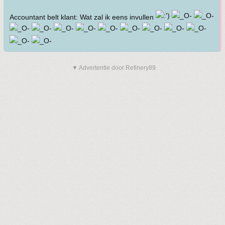
Accountant belt klant: Wat zal ik eens invullen
▼ Advertentie door Refinery89