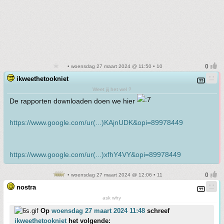
• woensdag 27 maart 2024 @ 11:50 • 10
ikweethetookniet
Weet jij het wel ?
De rapporten downloaden doen we hier
https://www.google.com/ur(...)KAjnUDK&opi=89978449
https://www.google.com/ur(...)xfhY4VY&opi=89978449
• woensdag 27 maart 2024 @ 12:06 • 11
nostra
ask why
Op
woensdag 27 maart 2024 11:48
schreef
ikweethetookniet
het volgende: