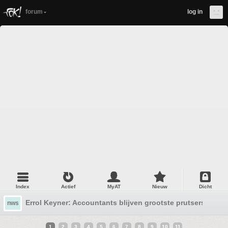
forum
log in
Index
Actief
MyAT
Nieuw
Dicht
Errol Keyner: Accountants blijven grootste prutsers ond
nws
1
2
3
4
5
6
7
8
9
10
11