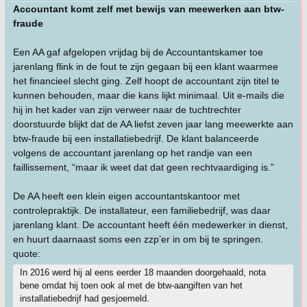
Accountant komt zelf met bewijs van meewerken aan btw-
fraude
Een AA gaf afgelopen vrijdag bij de Accountantskamer toe
jarenlang flink in de fout te zijn gegaan bij een klant waarmee
het financieel slecht ging. Zelf hoopt de accountant zijn titel te
kunnen behouden, maar die kans lijkt minimaal. Uit e-mails die
hij in het kader van zijn verweer naar de tuchtrechter
doorstuurde blijkt dat de AA liefst zeven jaar lang meewerkte aan
btw-fraude bij een installatiebedrijf. De klant balanceerde
volgens de accountant jarenlang op het randje van een
faillissement, “maar ik weet dat dat geen rechtvaardiging is.”
De AA heeft een klein eigen accountantskantoor met
controlepraktijk. De installateur, een familiebedrijf, was daar
jarenlang klant. De accountant heeft één medewerker in dienst,
en huurt daarnaast soms een zzp’er in om bij te springen.
quote:
In 2016 werd hij al eens eerder 18 maanden doorgehaald, nota
bene omdat hij toen ook al met de btw-aangiften van het
installatiebedrijf had gesjoemeld.