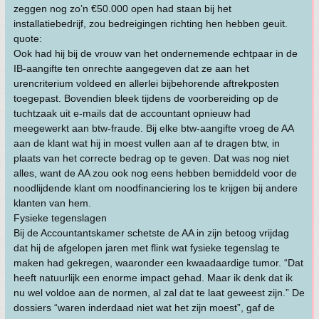
zeggen nog zo’n €50.000 open had staan bij het
installatiebedrijf, zou bedreigingen richting hen hebben geuit.
quote:
Ook had hij bij de vrouw van het ondernemende echtpaar in de
IB-aangifte ten onrechte aangegeven dat ze aan het
urencriterium voldeed en allerlei bijbehorende aftrekposten
toegepast. Bovendien bleek tijdens de voorbereiding op de
tuchtzaak uit e-mails dat de accountant opnieuw had
meegewerkt aan btw-fraude. Bij elke btw-aangifte vroeg de AA
aan de klant wat hij in moest vullen aan af te dragen btw, in
plaats van het correcte bedrag op te geven. Dat was nog niet
alles, want de AA zou ook nog eens hebben bemiddeld voor de
noodlijdende klant om noodfinanciering los te krijgen bij andere
klanten van hem.
Fysieke tegenslagen
Bij de Accountantskamer schetste de AA in zijn betoog vrijdag
dat hij de afgelopen jaren met flink wat fysieke tegenslag te
maken had gekregen, waaronder een kwaadaardige tumor. “Dat
heeft natuurlijk een enorme impact gehad. Maar ik denk dat ik
nu wel voldoe aan de normen, al zal dat te laat geweest zijn.” De
dossiers “waren inderdaad niet wat het zijn moest”, gaf de