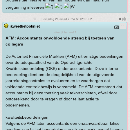
prutsers die niets leren van hun fouten en dan maar hun
vergunning inleveren
• dinsdag 26 maart 2024 @ 12:38 • 2
ikweethetookniet
Weet jij het wel ?
AFM: Accountants onvoldoende streng bij toetsen van
collega’s
De Autoriteit Financiële Markten (AFM) uit ernstige bedenkingen
over de adequaatheid van de Opdrachtgerichte
Kwaliteitsbeoordeling (OKB) onder accountants. Deze interne
beoordeling dient om de deugdelijkheid van de uitgevoerde
jaarrekeningcontroles te evalueren en te waarborgen dat
voldoende controlebewijs is verzameld. De AFM constateert dat
accountants bij deze toetsing vaak tekortschieten, ofwel door
ontoereikend door te vragen of door te laat actie te
ondernemen.
kwaliteitsbeoordelingen
Volgens de AFM laten accountants een onaanvaardbaar lakse
houding zien bij het beoordelen van elkaars werk, vooral binnen