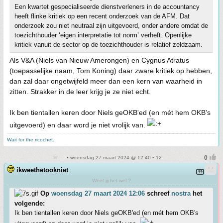
Een kwartet gespecialiseerde dienstverleners in de accountancy
heeft flinke kritiek op een recent onderzoek van de AFM. Dat
onderzoek zou niet neutraal zijn uitgevoerd, onder andere omdat de
toezichthouder ‘eigen interpretatie tot norm’ verheft. Openlijke
kritiek vanuit de sector op de toezichthouder is relatief zeldzaam.
Als V&A (Niels van Nieuw Amerongen) en Cygnus Atratus
(toepasselijke naam, Tom Koning) daar zware kritiek op hebben,
dan zal daar ongetwijfeld meer dan een kern van waarheid in
zitten. Strakker in de leer krijg je ze niet echt.
Ik ben tientallen keren door Niels geOKB'ed (en mét hem OKB's
uitgevoerd) en daar word je niet vrolijk van.
Wait for the ricochet.
• woensdag 27 maart 2024 @ 12:40 • 12
ikweethetookniet
Weet jij het wel ?
Op
woensdag 27 maart 2024 12:06
schreef
nostra
het
volgende:
Ik ben tientallen keren door Niels geOKB'ed (en mét hem OKB's