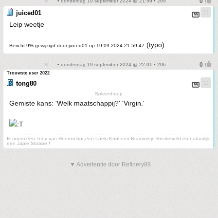
• donderdag 19 september 2024 @ 21:59 • 205
juiced01
Leip weetje
(typo)
Bericht 9% gewijzigd door juiced01 op 19-09-2024 21:59:47
• donderdag 19 september 2024 @ 22:01 • 206
Trouwste user 2022
tong80
Spleenheup
Gemiste kans: 'Welk maatschappij?' 'Virgin.'
Ik noem een Tony van Heemschut,een Loeki Knol,een Brammetje Biesterveld en natuurlijk
een Japie Stobbe !
▼ Advertentie door Refinery89