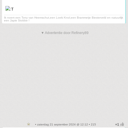
Ik noem een Tony van Heemschut,een Loeki Knol,een Brammetje Biesterveld en natuurlijk
een Japie Stobbe !
▼ Advertentie door Refinery89
• zaterdag 21 september 2024 @ 12:12 • 215