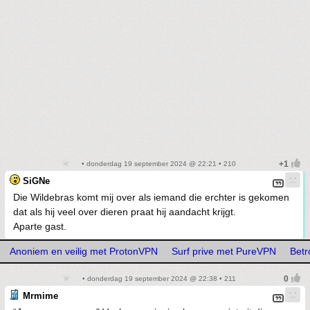
• donderdag 19 september 2024 @ 22:21 • 210
SiGNe
Die Wildebras komt mij over als iemand die erchter is gekomen
dat als hij veel over dieren praat hij aandacht krijgt.
Aparte gast.
Anoniem en veilig met ProtonVPN
Surf prive met PureVPN
Betr
• donderdag 19 september 2024 @ 22:38 • 211
Mrmime