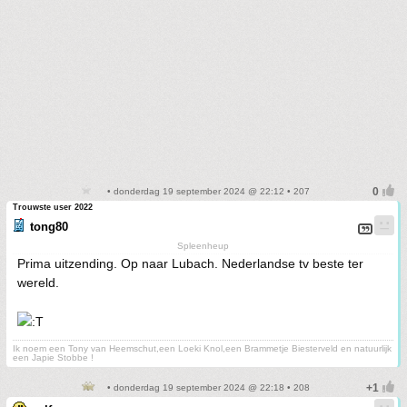
• donderdag 19 september 2024 @ 22:12 • 207
Trouwste user 2022
tong80
Spleenheup
Prima uitzending. Op naar Lubach. Nederlandse tv beste ter
wereld.
Ik noem een Tony van Heemschut,een Loeki Knol,een Brammetje Biesterveld en natuurlijk
een Japie Stobbe !
• donderdag 19 september 2024 @ 22:18 • 208