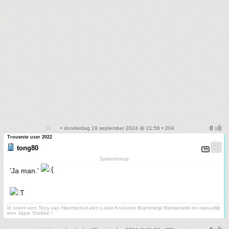
• donderdag 19 september 2024 @ 21:56 • 204
Trouwste user 2022
tong80
Spleenheup
'Ja man.'
Ik noem een Tony van Heemschut,een Loeki Knol,een Brammetje Biesterveld en natuurlijk
een Japie Stobbe !