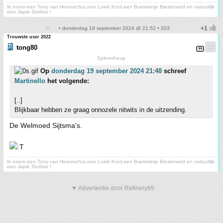
Ik noem een Tony van Heemschut,een Loeki Knol,een Brammetje Biesterveld en natuurlijk
een Japie Stobbe !
• donderdag 19 september 2024 @ 21:52 • 203
Trouwste user 2022
tong80
Spleenheup
Op
donderdag 19 september 2024 21:48
schreef
Martinello
het volgende:
[..]
Blijkbaar hebben ze graag onnozele nitwits in de uitzending.
De Welmoed Sijtsma's.
Ik noem een Tony van Heemschut,een Loeki Knol,een Brammetje Biesterveld en natuurlijk
een Japie Stobbe !
▼ Advertentie door Refinery89