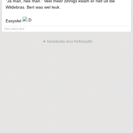
“Ja man, nee man.” Veel meer zinnigs kwam er niet uit die
Wildebras. Bert was wel leuk.
Easyslet
Alius aliud dicit
▼ Advertentie door Refinery89