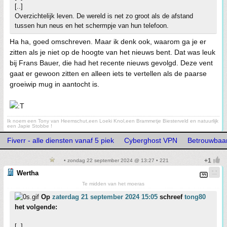
[..]
Overzichtelijk leven. De wereld is net zo groot als de afstand
tussen hun neus en het schermpje van hun telefoon.
Ha ha, goed omschreven. Maar ik denk ook, waarom ga je er
zitten als je niet op de hoogte van het nieuws bent. Dat was leuk
bij Frans Bauer, die had het recente nieuws gevolgd. Deze vent
gaat er gewoon zitten en alleen iets te vertellen als de paarse
groeiwip mug in aantocht is.
Ik noem een Tony van Heemschut,een Loeki Knol,een Brammetje Biesterveld en natuurlijk
een Japie Stobbe !
Fiverr - alle diensten vanaf 5 piek
Cyberghost VPN
Betrouwbaar
• zondag 22 september 2024 @ 13:27 • 221
Wertha
Te midden van het moeras
Op
zaterdag 21 september 2024 15:05
schreef
tong80
het volgende:
[..]