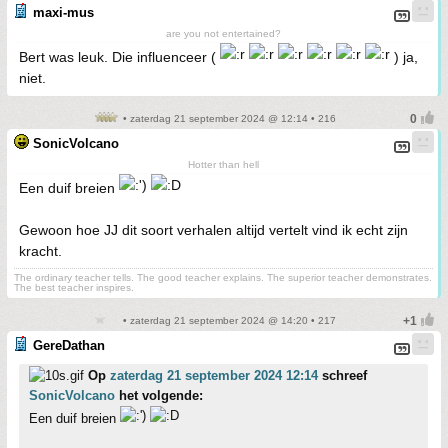
maxi-mus
are you not entertained?
Bert was leuk. Die influenceer (
) ja,
niet.
• zaterdag 21 september 2024 @ 12:14 • 216
SonicVolcano
Hotter than hell
Een duif breien
Gewoon hoe JJ dit soort verhalen altijd vertelt vind ik echt zijn
kracht.
The ordinary teacher tells. The good teacher explains. The superior teacher demonstrates.
The best teacher inspires.
• zaterdag 21 september 2024 @ 14:20 • 217
GereDathan
Op
zaterdag 21 september 2024 12:14
schreef
SonicVolcano
het volgende:
Een duif breien