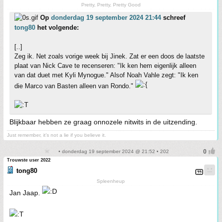
Pretty, Pretty, Pretty Good
Op
donderdag 19 september 2024 21:44
schreef
tong80
het volgende:
[..]
Zeg ik. Net zoals vorige week bij Jinek. Zat er een doos de laatste
plaat van Nick Cave te recenseren: "Ik ken hem eigenlijk alleen
van dat duet met Kyli Mynogue." Alsof Noah Vahle zegt: "Ik ken
die Marco van Basten alleen van Rondo."
Blijkbaar hebben ze graag onnozele nitwits in de uitzending.
Just remember, it’s not a lie if you believe it.
• donderdag 19 september 2024 @ 21:52 • 202
Trouwste user 2022
tong80
Spleenheup
Jan Jaap.