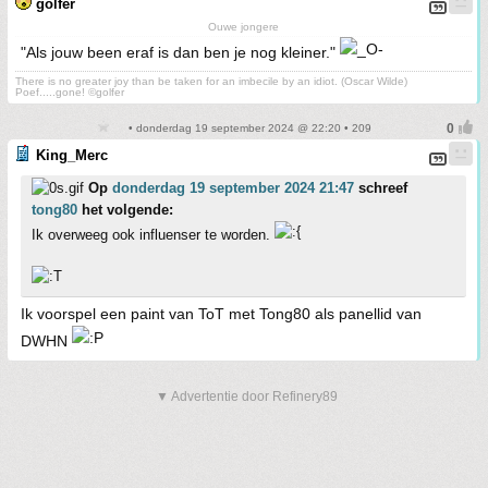
golfer
Ouwe jongere
"Als jouw been eraf is dan ben je nog kleiner."
There is no greater joy than be taken for an imbecile by an idiot. (Oscar Wilde)
Poef.....gone! ©golfer
• donderdag 19 september 2024 @ 22:20 • 209
King_Merc
Op
donderdag 19 september 2024 21:47
schreef
tong80
het volgende:
Ik overweeg ook influenser te worden.
Ik voorspel een paint van ToT met Tong80 als panellid van
DWHN
▼ Advertentie door Refinery89