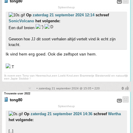
tong80
Spleenheup
Op
zaterdag 21 september 2024 12:14
schreef
SonicVolcano
het volgende:
Een duif breien
Gewoon hoe JJ dit soort verhalen altijd vertelt vind ik echt zijn
kracht.
Ik vind hem erg goed. Ook die zelfspot van hem.
Ik noem een Tony van Heemschut,een Loeki Knol,een Brammetje Biesterveld en natuurlijk
een Japie Stobbe !
• zaterdag 21 september 2024 @ 15:05 • 220
Trouwste user 2022
tong80
Spleenheup
Op
zaterdag 21 september 2024 14:36
schreef
Wertha
het volgende:
[..]