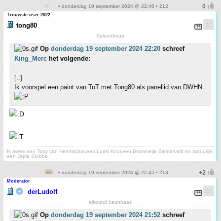
• donderdag 19 september 2024 @ 22:40 • 212
Trouwste user 2022
tong80
Spleenheup
Op
donderdag 19 september 2024 22:20
schreef
King_Merc
het volgende:
[..]
Ik voorspel een paint van ToT met Tong80 als panellid van DWHN
Ik noem een Tony van Heemschut,een Loeki Knol,een Brammetje Biesterveld en natuurlijk
een Japie Stobbe !
• donderdag 19 september 2024 @ 22:45 • 213
Moderator
derLudolf
allround beunhaas
Op
donderdag 19 september 2024 21:52
schreef