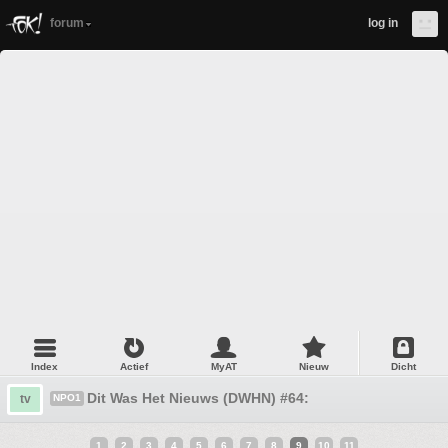
forum
log in
Index
Actief
MyAT
Nieuw
Dicht
Dit Was Het Nieuws (DWHN) #64:
tv
NPO1
1
2
3
4
5
6
7
8
9
10
11