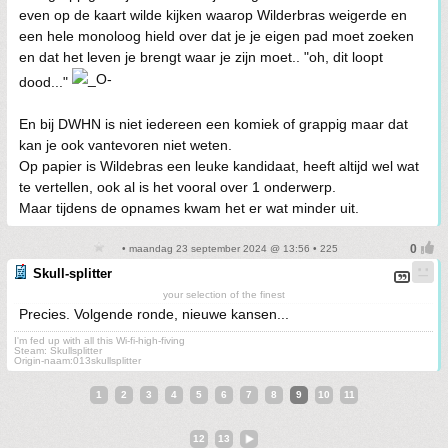
even op de kaart wilde kijken waarop Wilderbras weigerde en
een hele monoloog hield over dat je je eigen pad moet zoeken
en dat het leven je brengt waar je zijn moet.. "oh, dit loopt
dood..."
En bij DWHN is niet iedereen een komiek of grappig maar dat
kan je ook vantevoren niet weten.
Op papier is Wildebras een leuke kandidaat, heeft altijd wel wat
te vertellen, ook al is het vooral over 1 onderwerp.
Maar tijdens de opnames kwam het er wat minder uit.
• maandag 23 september 2024 @ 13:56 • 225
Skull-splitter
your selection of the finest
Precies. Volgende ronde, nieuwe kansen...
I'm fed up with all this Wi-fi-high-fiving
Steam: Skullsplitter
Origin-naam:013skullsplitter
1
2
3
4
5
6
7
8
9
10
11
12
13