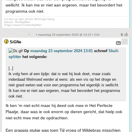
wellicht. Ik kan me er niet aan ergeren, maar het bevordert het
programma ook niet.
I'm fed up with all this Wi-fi-high-fiving
Steam: Skullsplitter
Origin-naam:013skullsplitter
• maandag 23 september 2024 @ 13:22 • 224
SiGNe
Op
maandag 23 september 2024 13:01
schreef
Skull-
splitter
het volgende:
[..]
ik volg hem al een tijdje: dat is wat hij leuk doet, maar zoals
inderdaad Welmoed eerder al eens: als een vis op het droge en
niet goed weten wat voor een programma het eigenlijk is wellicht.
Ik kan me er niet aan ergeren, maar het bevordert het programma
ook niet.
Ik ken 'm niet echt maar hij deed ook mee in Het Perfecte
Plaatje, daar was ie ook enorm op dieren gericht, dat hielp ook
niet echt mee met de opdrachten.
Een grappig stukje was toen Tijl vroeg of Wildebras misschien