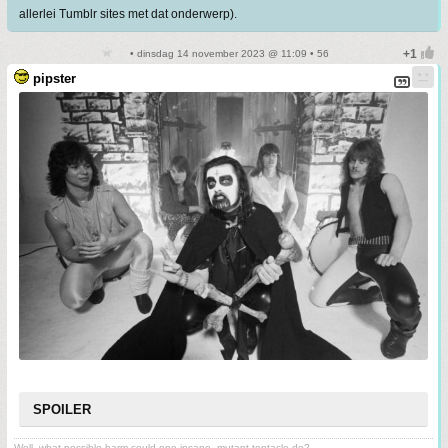
allerlei Tumblr sites met dat onderwerp).
• dinsdag 14 november 2023 @ 11:09 • 56
pipster
SPOILER
Well, what possible harm could one insane, mutant tentacle do?