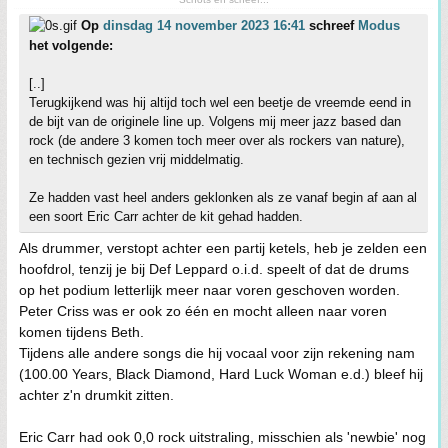
Op
dinsdag 14 november 2023 16:41
schreef
Modus
het volgende:
[..]
Terugkijkend was hij altijd toch wel een beetje de vreemde eend in
de bijt van de originele line up. Volgens mij meer jazz based dan
rock (de andere 3 komen toch meer over als rockers van nature),
en technisch gezien vrij middelmatig.
Ze hadden vast heel anders geklonken als ze vanaf begin af aan al
een soort Eric Carr achter de kit gehad hadden.
Als drummer, verstopt achter een partij ketels, heb je zelden een
hoofdrol, tenzij je bij Def Leppard o.i.d. speelt of dat de drums
op het podium letterlijk meer naar voren geschoven worden.
Peter Criss was er ook zo één en mocht alleen naar voren
komen tijdens Beth.
Tijdens alle andere songs die hij vocaal voor zijn rekening nam
(100.00 Years, Black Diamond, Hard Luck Woman e.d.) bleef hij
achter z'n drumkit zitten.
Eric Carr had ook 0,0 rock uitstraling, misschien als 'newbie' nog