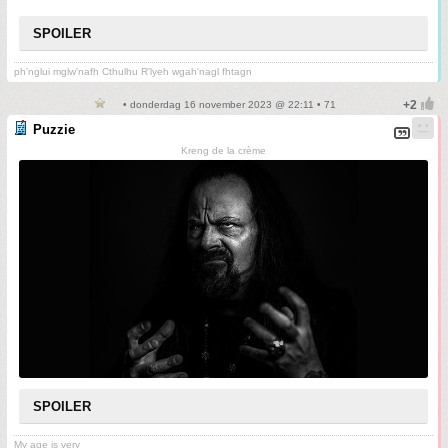
SPOILER
ph'nglui mglw'nafh Cthulhu R'lyeh wgah'nagl fhtagn
• donderdag 16 november 2023 @ 22:11 • 71
Puzzie
Kreng de la crème
SPOILER
My age is very