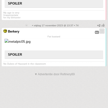
SPOILER
My age is very
Inappropriate
for my behavior
• vrijdag 17 november 2023 @ 13:37 • 74
Berkery
Fat bastard
SPOILER
No Dukes of Hazzard in the classroom
▼ Advertentie door Refinery89