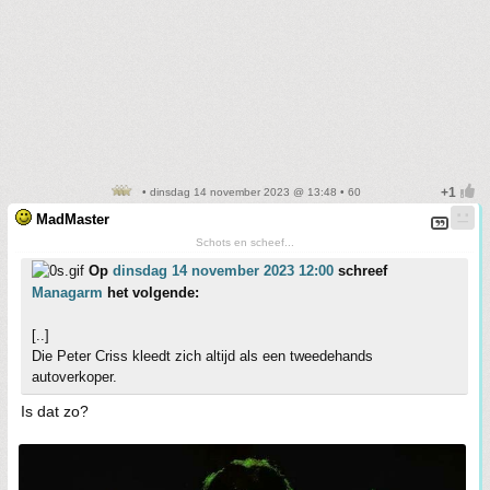
• dinsdag 14 november 2023 @ 13:48 • 60
MadMaster
Schots en scheef...
Op
dinsdag 14 november 2023 12:00
schreef
Managarm
het volgende:
[..]
Die Peter Criss kleedt zich altijd als een tweedehands
autoverkoper.
Is dat zo?