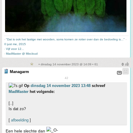
-
"Dat is ook het lastige met woorden, soms komen ze rotter over dan de bedoeling is..."
-
© just me, 2015
-
Vijf voor 12...
-
MadMaster @ Mixcloud
• dinsdag 14 november 2023 @ 14:09 • 61
Managarm
42
Op
dinsdag 14 november 2023 13:48
schreef
MadMaster
het volgende:
[..]
Is dat zo?
[
afbeelding
]
Een hele slechte dan