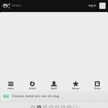
forum
log in
Index
Actief
MyAT
Nieuw
Dicht
Classic metal pic van de dag
muz
1
2
3
4
5
6
7