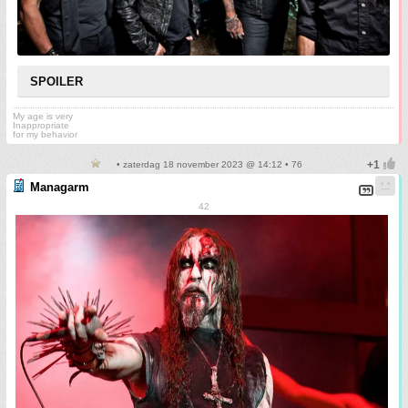
SPOILER
My age is very
Inappropriate
for my behavior
• zaterdag 18 november 2023 @ 14:12 • 76
Managarm
42