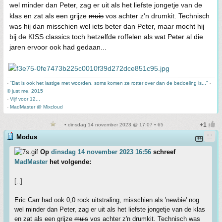
wel minder dan Peter, zag er uit als het liefste jongetje van de
klas en zat als een grijze
muis
vos achter z'n drumkit. Technisch
was hij dan misschien wel iets beter dan Peter, maar mocht hij
bij de KISS classics toch hetzelfde roffelen als wat Peter al die
jaren ervoor ook had gedaan...
-
"Dat is ook het lastige met woorden, soms komen ze rotter over dan de bedoeling is..."
-
© just me, 2015
-
Vijf voor 12...
-
MadMaster @ Mixcloud
• dinsdag 14 november 2023 @ 17:07 • 65
Modus
Op
dinsdag 14 november 2023 16:56
schreef
MadMaster
het volgende:
[..]
Eric Carr had ook 0,0 rock uitstraling, misschien als 'newbie' nog
wel minder dan Peter, zag er uit als het liefste jongetje van de klas
en zat als een grijze
muis
vos achter z'n drumkit. Technisch was