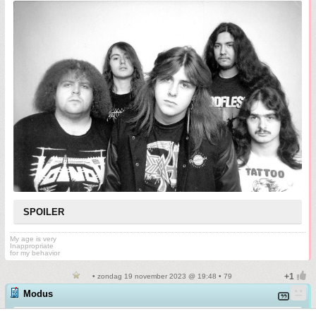
SPOILER
My age is very
Inappropriate
for my behavior
• zondag 19 november 2023 @ 19:48 • 79
Modus
Op
zondag 19 november 2023 19:45
schreef
Puzzie