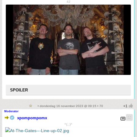
42
SPOILER
• donderdag 16 november 2023 @ 09:15 • 70
Moderator
xpompompomx
^(;,;)^