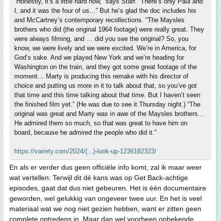
“Honestly, it’s a little hard now,” says Starr. “There’s only Paul and
I, and it was the four of us…” But he’s glad the doc includes his
and McCartney’s contemporary recollections. “The Maysles
brothers who did (the original 1964 footage) were really great. They
were always filming, and … did you see the original? So, you
know, we were lively and we were excited. We’re in America, for
God’s sake. And we played New York and we’re heading for
Washington on the train, and they got some great footage of the
moment… Marty is producing this remake with his director of
choice and putting us more in it to talk about that, so you’ve got
that time and this time talking about that time. But I haven’t seen
the finished film yet.” (He was due to see it Thursday night.) “The
original was great and Marty was in awe of the Maysles brothers…
He admired them so much, so that was great to have him on
board, because he admired the people who did it.”
https://variety.com/2024/(...)-look-up-1236182323/
En als er verder dus geen officiële info komt, zal ik maar weer
wat vertellen: Terwijl dit dé kans was op Get Back-achtige
episodes, gaat dat dus niet gebeuren. Het is één documentaire
geworden, wel gelukkig van ongeveer twee uur. En het is veel
materiaal wat we nog niet gezien hebben, want er zitten geen
complete optredens in. Maar dan wel voorheen onbekende