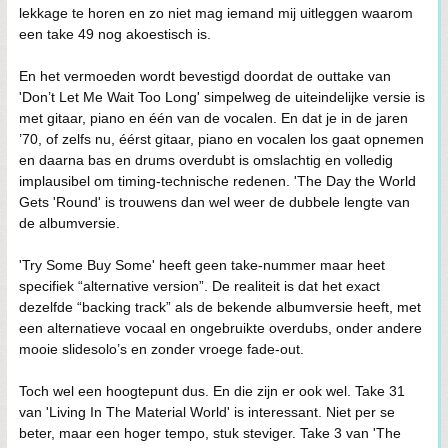
lekkage te horen en zo niet mag iemand mij uitleggen waarom
een take 49 nog akoestisch is.
En het vermoeden wordt bevestigd doordat de outtake van
'Don’t Let Me Wait Too Long' simpelweg de uiteindelijke versie is
met gitaar, piano en één van de vocalen. En dat je in de jaren
’70, of zelfs nu, éérst gitaar, piano en vocalen los gaat opnemen
en daarna bas en drums overdubt is omslachtig en volledig
implausibel om timing-technische redenen. 'The Day the World
Gets 'Round' is trouwens dan wel weer de dubbele lengte van
de albumversie.
'Try Some Buy Some' heeft geen take-nummer maar heet
specifiek “alternative version”. De realiteit is dat het exact
dezelfde “backing track” als de bekende albumversie heeft, met
een alternatieve vocaal en ongebruikte overdubs, onder andere
mooie slidesolo’s en zonder vroege fade-out.
Toch wel een hoogtepunt dus. En die zijn er ook wel. Take 31
van 'Living In The Material World' is interessant. Niet per se
beter, maar een hoger tempo, stuk steviger. Take 3 van 'The