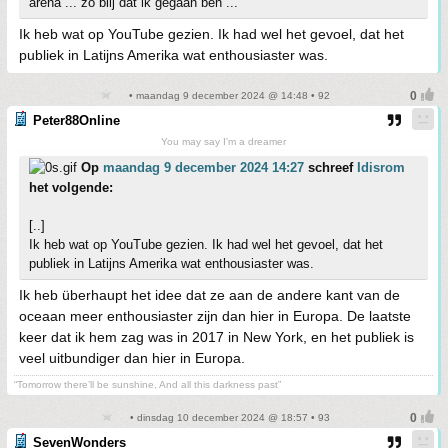
arena ... zo blij dat ik gegaan ben ...
Ik heb wat op YouTube gezien. Ik had wel het gevoel, dat het
publiek in Latijns Amerika wat enthousiaster was.
• maandag 9 december 2024 @ 14:48 • 92
Peter88Online
You may say I'm a dreamer
Op
maandag 9 december 2024 14:27
schreef
Idisrom
het volgende:
[..]
Ik heb wat op YouTube gezien. Ik had wel het gevoel, dat het
publiek in Latijns Amerika wat enthousiaster was.
Ik heb überhaupt het idee dat ze aan de andere kant van de
oceaan meer enthousiaster zijn dan hier in Europa. De laatste
keer dat ik hem zag was in 2017 in New York, en het publiek is
veel uitbundiger dan hier in Europa.
“Tomorrow there’ll be sunshine, And all this darkness past”
• dinsdag 10 december 2024 @ 18:57 • 93
SevenWonders