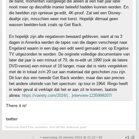
de band, momenten vastgelegd die alleen al een half jaar later
nooit meer op diezelfde manier beleefd hadden kunnen worden. En
die beelden zijn opnieuw ge-edit, 4K-proof. Zal wel een Disney-
dealtje zijn, misschien weer met kerst. Hopelijk ditmaal geen
wassen beelden-look zoals op Get Back.
En hopelijk zijn alle negatieven bewaard gebleven, want al na 3
dagen in Amerika werden de tapes van die dagen verscheept naar
Engeland waarin in een dag een edit werd gemaakt om op Engelse
TV uitgezonden te worden. De originele volledige documentaire van
later dat jaar is een minuut of 70, de re-edit uit 1990 (ook de latere
DVD-versie) een minuut of 10 langer, maar dat is niets vergeleken
met de in totaal zo'n 20 uur aan materiaal dat geschoten zou zijn.
Dit kan dus een tweede Get Back worden, maar dan aan precies
het andere uiteinde van het spectrum: op tour in 1964. Ringo heeft
in ieder geval al verklapt dat het er aan zit te komen, laatste
alinea:
https://variety.com/2024/(...)nterview-1235999207/
There it is!
twitter
“Tomorrow there’ll be sunshine, And all this darkness past”
• woensdag 16 oktober 2024 @ 21:22 • 83