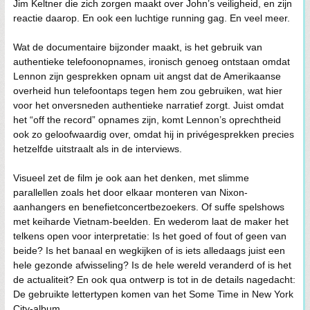
Jim Keltner die zich zorgen maakt over John’s veiligheid, en zijn
reactie daarop. En ook een luchtige running gag. En veel meer.
Wat de documentaire bijzonder maakt, is het gebruik van
authentieke telefoonopnames, ironisch genoeg ontstaan omdat
Lennon zijn gesprekken opnam uit angst dat de Amerikaanse
overheid hun telefoontaps tegen hem zou gebruiken, wat hier
voor het onversneden authentieke narratief zorgt. Juist omdat
het “off the record” opnames zijn, komt Lennon’s oprechtheid
ook zo geloofwaardig over, omdat hij in privégesprekken precies
hetzelfde uitstraalt als in de interviews.
Visueel zet de film je ook aan het denken, met slimme
parallellen zoals het door elkaar monteren van Nixon-
aanhangers en benefietconcertbezoekers. Of suffe spelshows
met keiharde Vietnam-beelden. En wederom laat de maker het
telkens open voor interpretatie: Is het goed of fout of geen van
beide? Is het banaal en wegkijken of is iets alledaags juist een
hele gezonde afwisseling? Is de hele wereld veranderd of is het
de actualiteit? En ook qua ontwerp is tot in de details nagedacht:
De gebruikte lettertypen komen van het Some Time in New York
City-album.