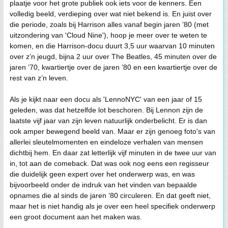
plaatje voor het grote publiek ook iets voor de kenners. Een
volledig beeld, verdieping over wat niet bekend is. En juist over
die periode, zoals bij Harrison alles vanaf begin jaren ’80 (met
uitzondering van 'Cloud Nine'), hoop je meer over te weten te
komen, en die Harrison-docu duurt 3,5 uur waarvan 10 minuten
over z’n jeugd, bijna 2 uur over The Beatles, 45 minuten over de
jaren ’70, kwartiertje over de jaren ’80 en een kwartiertje over de
rest van z’n leven.
Als je kijkt naar een docu als 'LennoNYC' van een jaar of 15
geleden, was dat hetzelfde lot beschoren. Bij Lennon zijn de
laatste vijf jaar van zijn leven natuurlijk onderbelicht. Er is dan
ook amper bewegend beeld van. Maar er zijn genoeg foto's van
allerlei sleutelmomenten en eindeloze verhalen van mensen
dichtbij hem. En daar zat letterlijk vijf minuten in de twee uur van
in, tot aan de comeback. Dat was ook nog eens een regisseur
die duidelijk geen expert over het onderwerp was, en was
bijvoorbeeld onder de indruk van het vinden van bepaalde
opnames die al sinds de jaren ’80 circuleren. En dat geeft niet,
maar het is niet handig als je over een heel specifiek onderwerp
een groot document aan het maken was.