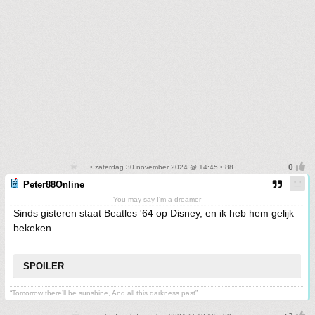
• zaterdag 30 november 2024 @ 14:45 • 88
Peter88Online
You may say I'm a dreamer
Sinds gisteren staat Beatles '64 op Disney, en ik heb hem gelijk
bekeken.
SPOILER
“Tomorrow there’ll be sunshine, And all this darkness past”