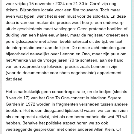
voor vrijdag 15 november 2024 om 21:30 in Carré zijn nog
tickets. Bijzondere locatie voor een film trouwens. Toch maar
even wat typen, want het is een must voor de solo-fan. En deze
docu is van een maker die precies weet hoe je een onderwerp
uit de geschiedenis moet vastleggen: Geen pratende hoofden of
duiding van een halve eeuw later, maar de regisseur creëert een
pure tijdscapsule met alleen beeldmateriaal uit die tijd, en laat
de interpretatie over aan de kijker. De eerste acht minuten gaan
bijvoorbeeld nauwelijks over Lennon en Ono, maar zijn puur om
het Amerika van de vroege jaren '70 te schetsen, aan de hand
van een zapronde op televisie, precies zoals Lennon in zijn
(voor de documentaire voor shots nagebootste) appartement
dat deed.
Het is nadrukkelijk geen concertregistratie, en de liedjes (slechts
9 van de 17) van het One To One-concert in Madison Square
Garden in 1972 worden in fragmenten versneden tussen andere
beelden. Het is een diepgaand tijdsbeeld waarin we Lennon zien
als een oprecht activist, niet als een beroemdheid die wat PR wil
hebben. Behalve het politieke aspect horen we zo ook
veelzeggende gesprekken met onder anderen Allen Klein. Of