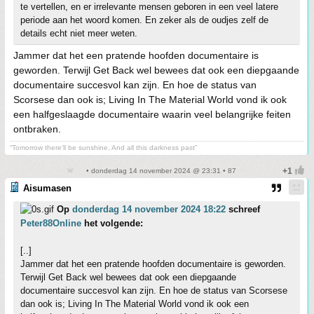
te vertellen, en er irrelevante mensen geboren in een veel latere
periode aan het woord komen. En zeker als de oudjes zelf de
details echt niet meer weten.
Jammer dat het een pratende hoofden documentaire is
geworden. Terwijl Get Back wel bewees dat ook een diepgaande
documentaire succesvol kan zijn. En hoe de status van
Scorsese dan ook is; Living In The Material World vond ik ook
een halfgeslaagde documentaire waarin veel belangrijke feiten
ontbraken.
“Tomorrow there’ll be sunshine, And all this darkness past”
• donderdag 14 november 2024 @ 23:31 • 87
Aisumasen
Op
donderdag 14 november 2024 18:22
schreef
Peter88Online
het volgende:
[..]
Jammer dat het een pratende hoofden documentaire is geworden.
Terwijl Get Back wel bewees dat ook een diepgaande
documentaire succesvol kan zijn. En hoe de status van Scorsese
dan ook is; Living In The Material World vond ik ook een