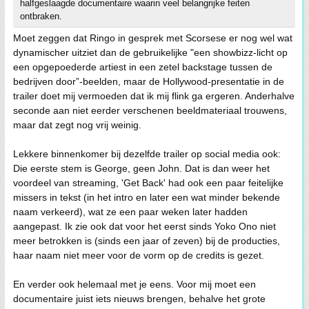
halfgeslaagde documentaire waarin veel belangrijke feiten
ontbraken.
Moet zeggen dat Ringo in gesprek met Scorsese er nog wel wat
dynamischer uitziet dan de gebruikelijke "een showbizz-licht op
een opgepoederde artiest in een zetel backstage tussen de
bedrijven door”-beelden, maar de Hollywood-presentatie in de
trailer doet mij vermoeden dat ik mij flink ga ergeren. Anderhalve
seconde aan niet eerder verschenen beeldmateriaal trouwens,
maar dat zegt nog vrij weinig.
Lekkere binnenkomer bij dezelfde trailer op social media ook:
Die eerste stem is George, geen John. Dat is dan weer het
voordeel van streaming, 'Get Back' had ook een paar feitelijke
missers in tekst (in het intro en later een wat minder bekende
naam verkeerd), wat ze een paar weken later hadden
aangepast. Ik zie ook dat voor het eerst sinds Yoko Ono niet
meer betrokken is (sinds een jaar of zeven) bij de producties,
haar naam niet meer voor de vorm op de credits is gezet.
En verder ook helemaal met je eens. Voor mij moet een
documentaire juist iets nieuws brengen, behalve het grote