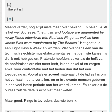
[..]
There it is!
[
x
]
Maand verder, nog altijd niets meer over bekend. En balen, ja. Al
is het wel Scorsese,
"the music and footage are augmented by
newly filmed interviews with Paul and Ringo, as well as fans
whose lives were transformed by The Beatles."
Het gaat dus
een Eight Days A Week XS worden. Wat overigens een van de
technisch slechtste muziekdocumentaires met gemiste kansen is
die ik ooit heb gezien. Pratende hoofden, zeker als de helft van
de hoofdrolspelers niet meer leeft, leiden enkel af en zorgen
enkel voor confrontatie met het heden dan dat het een
toevoeging is. Vooral als er zoveel materiaal uit de tijd zelf is om
het verhaal mee te vertellen, en er irrelevante mensen geboren
in een veel latere periode aan het woord komen. En zeker als de
oudjes zelf de details echt niet meer weten.
Maar goed, Ringo is tevreden, dus wie ben ik: