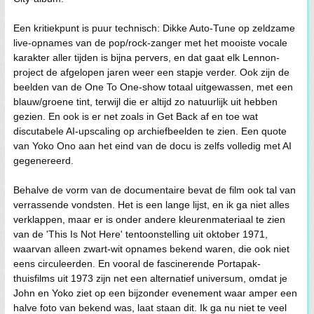
Een kritiekpunt is puur technisch: Dikke Auto-Tune op zeldzame
live-opnames van de pop/rock-zanger met het mooiste vocale
karakter aller tijden is bijna pervers, en dat gaat elk Lennon-
project de afgelopen jaren weer een stapje verder. Ook zijn de
beelden van de One To One-show totaal uitgewassen, met een
blauw/groene tint, terwijl die er altijd zo natuurlijk uit hebben
gezien. En ook is er net zoals in Get Back af en toe wat
discutabele AI-upscaling op archiefbeelden te zien. Een quote
van Yoko Ono aan het eind van de docu is zelfs volledig met AI
gegenereerd.
Behalve de vorm van de documentaire bevat de film ook tal van
verrassende vondsten. Het is een lange lijst, en ik ga niet alles
verklappen, maar er is onder andere kleurenmateriaal te zien
van de 'This Is Not Here' tentoonstelling uit oktober 1971,
waarvan alleen zwart-wit opnames bekend waren, die ook niet
eens circuleerden. En vooral de fascinerende Portapak-
thuisfilms uit 1973 zijn net een alternatief universum, omdat je
John en Yoko ziet op een bijzonder evenement waar amper een
halve foto van bekend was, laat staan dit. Ik ga nu niet te veel