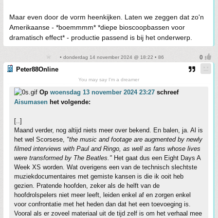
Maar even door de vorm heenkijken. Laten we zeggen dat zo'n
Amerikaanse - *boemmmm* *diepe bioscoopbassen voor
dramatisch effect* - productie passend is bij het onderwerp.
• donderdag 14 november 2024 @ 18:22 • 86
Peter88Online
You may say I'm a dreamer
Op
woensdag 13 november 2024 23:27
schreef
Aisumasen
het volgende:
[..]
Maand verder, nog altijd niets meer over bekend. En balen, ja. Al is
het wel Scorsese,
"the music and footage are augmented by newly
filmed interviews with Paul and Ringo, as well as fans whose lives
were transformed by The Beatles."
Het gaat dus een Eight Days A
Week XS worden. Wat overigens een van de technisch slechtste
muziekdocumentaires met gemiste kansen is die ik ooit heb
gezien. Pratende hoofden, zeker als de helft van de
hoofdrolspelers niet meer leeft, leiden enkel af en zorgen enkel
voor confrontatie met het heden dan dat het een toevoeging is.
Vooral als er zoveel materiaal uit de tijd zelf is om het verhaal mee