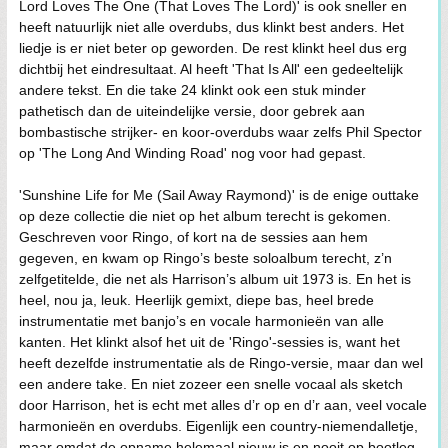
Lord Loves The One (That Loves The Lord)' is ook sneller en
heeft natuurlijk niet alle overdubs, dus klinkt best anders. Het
liedje is er niet beter op geworden. De rest klinkt heel dus erg
dichtbij het eindresultaat. Al heeft 'That Is All' een gedeeltelijk
andere tekst. En die take 24 klinkt ook een stuk minder
pathetisch dan de uiteindelijke versie, door gebrek aan
bombastische strijker- en koor-overdubs waar zelfs Phil Spector
op 'The Long And Winding Road' nog voor had gepast.
'Sunshine Life for Me (Sail Away Raymond)' is de enige outtake
op deze collectie die niet op het album terecht is gekomen.
Geschreven voor Ringo, of kort na de sessies aan hem
gegeven, en kwam op Ringo’s beste soloalbum terecht, z’n
zelfgetitelde, die net als Harrison’s album uit 1973 is. En het is
heel, nou ja, leuk. Heerlijk gemixt, diepe bas, heel brede
instrumentatie met banjo’s en vocale harmonieën van alle
kanten. Het klinkt alsof het uit de 'Ringo'-sessies is, want het
heeft dezelfde instrumentatie als de Ringo-versie, maar dan wel
een andere take. En niet zozeer een snelle vocaal als sketch
door Harrison, het is echt met alles d’r op en d’r aan, veel vocale
harmonieën en overdubs. Eigenlijk een country-niemendalletje,
maar omdat de opname helemaal nieuw is en nooit op bootleg