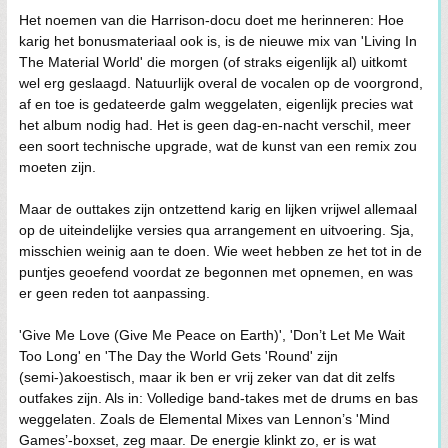
Het noemen van die Harrison-docu doet me herinneren: Hoe
karig het bonusmateriaal ook is, is de nieuwe mix van 'Living In
The Material World' die morgen (of straks eigenlijk al) uitkomt
wel erg geslaagd. Natuurlijk overal de vocalen op de voorgrond,
af en toe is gedateerde galm weggelaten, eigenlijk precies wat
het album nodig had. Het is geen dag-en-nacht verschil, meer
een soort technische upgrade, wat de kunst van een remix zou
moeten zijn.
Maar de outtakes zijn ontzettend karig en lijken vrijwel allemaal
op de uiteindelijke versies qua arrangement en uitvoering. Sja,
misschien weinig aan te doen. Wie weet hebben ze het tot in de
puntjes geoefend voordat ze begonnen met opnemen, en was
er geen reden tot aanpassing.
'Give Me Love (Give Me Peace on Earth)', 'Don’t Let Me Wait
Too Long' en 'The Day the World Gets 'Round' zijn
(semi-)akoestisch, maar ik ben er vrij zeker van dat dit zelfs
outfakes zijn. Als in: Volledige band-takes met de drums en bas
weggelaten. Zoals de Elemental Mixes van Lennon’s 'Mind
Games’-boxset, zeg maar. De energie klinkt zo, er is wat