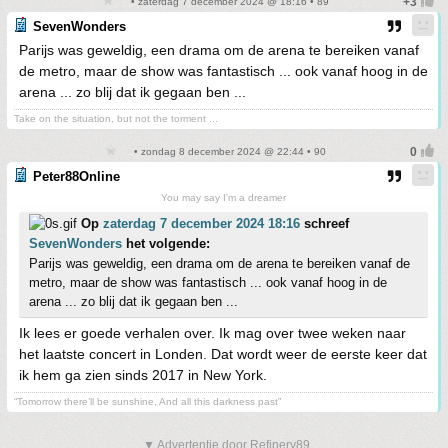
• zaterdag 7 december 2024 @ 18:16 • 89
SevenWonders
Parijs was geweldig, een drama om de arena te bereiken vanaf
de metro, maar de show was fantastisch ... ook vanaf hoog in de
arena ... zo blij dat ik gegaan ben ...
Take on the situation, but not the torment ...
• zondag 8 december 2024 @ 22:44 • 90
Peter88Online
You may say I'm a dreamer
Op
zaterdag 7 december 2024 18:16
schreef
SevenWonders
het volgende:
Parijs was geweldig, een drama om de arena te bereiken vanaf de
metro, maar de show was fantastisch ... ook vanaf hoog in de
arena ... zo blij dat ik gegaan ben ...
Ik lees er goede verhalen over. Ik mag over twee weken naar
het laatste concert in Londen. Dat wordt weer de eerste keer dat
ik hem ga zien sinds 2017 in New York.
“Tomorrow there’ll be sunshine, And all this darkness past”
▼ Advertentie door Refinery89