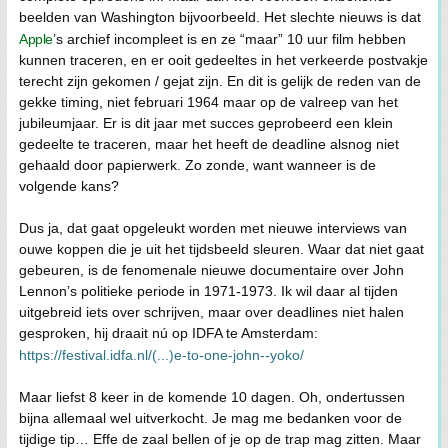
beelden van Washington bijvoorbeeld. Het slechte nieuws is dat
Apple
’s archief incompleet is en ze “maar” 10 uur film hebben
kunnen traceren, en er ooit gedeeltes in het verkeerde postvakje
terecht zijn gekomen / gejat zijn. En dit is gelijk de reden van de
gekke timing, niet februari 1964 maar op de valreep van het
jubileumjaar. Er is dit jaar met succes geprobeerd een klein
gedeelte te traceren, maar het heeft de deadline alsnog niet
gehaald door papierwerk. Zo zonde, want wanneer is de
volgende kans?
Dus ja, dat gaat opgeleukt worden met nieuwe interviews van
ouwe koppen die je uit het tijdsbeeld sleuren. Waar dat niet gaat
gebeuren, is de fenomenale nieuwe documentaire over John
Lennon’s politieke periode in 1971-1973. Ik wil daar al tijden
uitgebreid iets over schrijven, maar over deadlines niet halen
gesproken, hij draait nú op IDFA te Amsterdam:
https://festival.idfa.nl/(...)e-to-one-john--yoko/
Maar liefst 8 keer in de komende 10 dagen. Oh, ondertussen
bijna allemaal wel uitverkocht. Je mag me bedanken voor de
tijdige tip… Effe de zaal bellen of je op de trap mag zitten. Maar