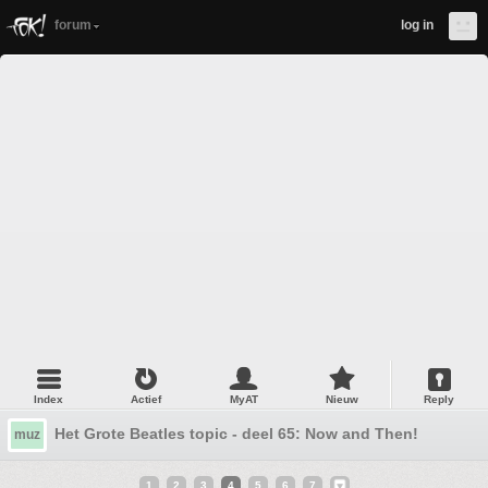
forum
log in
Index
Actief
MyAT
Nieuw
Reply
Het Grote Beatles topic - deel 65: Now and Then!
muz
1
2
3
4
5
6
7