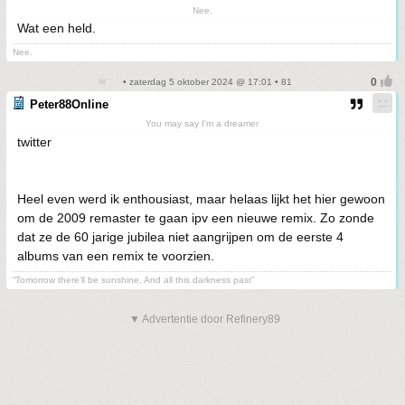
Nee.
Wat een held.
Nee.
• zaterdag 5 oktober 2024 @ 17:01 • 81
Peter88Online
You may say I'm a dreamer
twitter
Heel even werd ik enthousiast, maar helaas lijkt het hier gewoon
om de 2009 remaster te gaan ipv een nieuwe remix. Zo zonde
dat ze de 60 jarige jubilea niet aangrijpen om de eerste 4
albums van een remix te voorzien.
“Tomorrow there’ll be sunshine, And all this darkness past”
▼ Advertentie door Refinery89