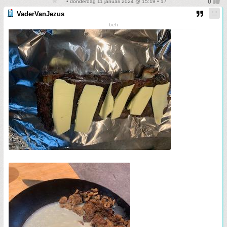
• donderdag 11 januari 2024 @ 15:19 • 17
VaderVanJezus
beh