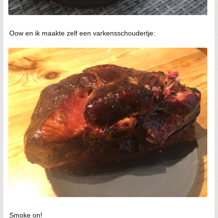
Oow en ik maakte zelf een varkensschoudertje:
Smoke on!