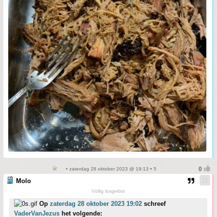
• zaterdag 28 oktober 2023 @ 19:13 • 5
Molo
Völlig losgelöst
Op
zaterdag 28 oktober 2023 19:02
schreef
VaderVanJezus
het volgende: