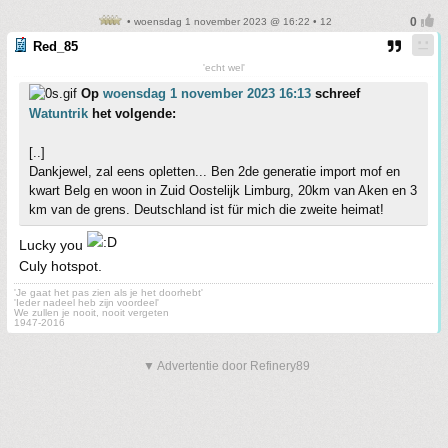
• woensdag 1 november 2023 @ 16:22 • 12
Red_85
'echt wel'
Op
woensdag 1 november 2023 16:13
schreef
Watuntrik
het volgende:
[..]
Dankjewel, zal eens opletten... Ben 2de generatie import mof en
kwart Belg en woon in Zuid Oostelijk Limburg, 20km van Aken en 3
km van de grens. Deutschland ist für mich die zweite heimat!
Lucky you
Culy hotspot.
'Je gaat het pas zien als je het doorhebt'
'Ieder nadeel heb zijn voordeel'
We zullen je nooit, nooit vergeten
1947-2016
▼ Advertentie door Refinery89