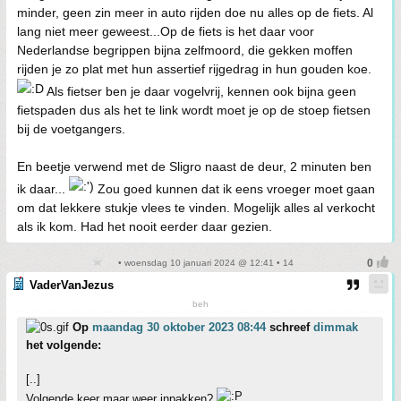
minder, geen zin meer in auto rijden doe nu alles op de fiets. Al
lang niet meer geweest...Op de fiets is het daar voor
Nederlandse begrippen bijna zelfmoord, die gekken moffen
rijden je zo plat met hun assertief rijgedrag in hun gouden koe.
Als fietser ben je daar vogelvrij, kennen ook bijna geen
fietspaden dus als het te link wordt moet je op de stoep fietsen
bij de voetgangers.
En beetje verwend met de Sligro naast de deur, 2 minuten ben
ik daar...
Zou goed kunnen dat ik eens vroeger moet gaan
om dat lekkere stukje vlees te vinden. Mogelijk alles al verkocht
als ik kom. Had het nooit eerder daar gezien.
• woensdag 10 januari 2024 @ 12:41 • 14
VaderVanJezus
beh
Op
maandag 30 oktober 2023 08:44
schreef
dimmak
het volgende:
[..]
Volgende keer maar weer inpakken?