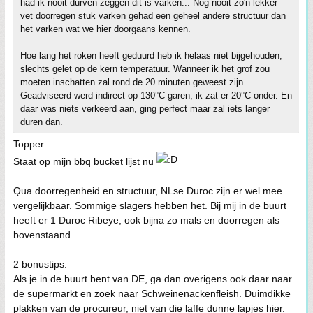
had ik nooit durven zeggen dit is varken... Nog nooit zo'n lekker
vet doorregen stuk varken gehad een geheel andere structuur dan
het varken wat we hier doorgaans kennen.
Hoe lang het roken heeft geduurd heb ik helaas niet bijgehouden,
slechts gelet op de kern temperatuur. Wanneer ik het grof zou
moeten inschatten zal rond de 20 minuten geweest zijn.
Geadviseerd werd indirect op 130°C garen, ik zat er 20°C onder. En
daar was niets verkeerd aan, ging perfect maar zal iets langer
duren dan.
Topper.
Staat op mijn bbq bucket lijst nu
Qua doorregenheid en structuur, NLse Duroc zijn er wel mee
vergelijkbaar. Sommige slagers hebben het. Bij mij in de buurt
heeft er 1 Duroc Ribeye, ook bijna zo mals en doorregen als
bovenstaand.
2 bonustips:
Als je in de buurt bent van DE, ga dan overigens ook daar naar
de supermarkt en zoek naar Schweinenackenfleish. Duimdikke
plakken van de procureur, niet van die laffe dunne lapjes hier.