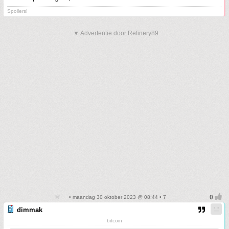
Spoilers!
▼ Advertentie door Refinery89
• maandag 30 oktober 2023 @ 08:44 • 7
dimmak
bitcoin