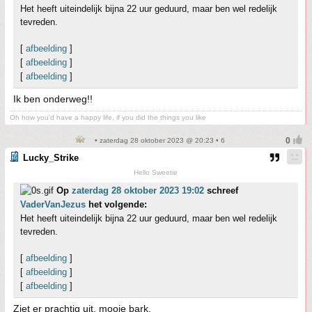
Het heeft uiteindelijk bijna 22 uur geduurd, maar ben wel redelijk
tevreden.
[
afbeelding
]
[
afbeelding
]
[
afbeelding
]
Ik ben onderweg!!
Oh how you'd have a happy life, if you did the things you like
• zaterdag 28 oktober 2023 @ 20:23 • 6
Lucky_Strike
Hello Sweetie
Op
zaterdag 28 oktober 2023 19:02
schreef
VaderVanJezus
het volgende:
Het heeft uiteindelijk bijna 22 uur geduurd, maar ben wel redelijk
tevreden.
[
afbeelding
]
[
afbeelding
]
[
afbeelding
]
Ziet er prachtig uit, mooie bark.