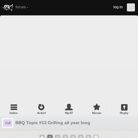
forum
log in
Index
Actief
MyAT
Nieuw
Reply
BBQ Topic #13 Grilling all year long
cul
1
2
3
4
5
6