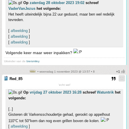
Op
zaterdag 28 oktober 2023 19:02
schreef
VaderVanJezus
het volgende:
Het heeft uiteindelijk bijna 22 uur geduurd, maar ben wel redelijk
tevreden.
[
afbeelding
]
[
afbeelding
]
[
afbeelding
]
Volgende keer maar weer inpakken?
Uitvinder van de
biersmiley
.
• woensdag 1 november 2023 @ 13:57 • 8
Red_85
'echt wel'
Op
vrijdag 27 oktober 2023 16:28
schreef
Watuntrik
het
volgende:
[..]
Gisteren dit Varkensschoudertje gehad, gerookt op appelhout
110°C tot 50°kern dan nog even grillen boven de kolen.
[
afbeelding
]