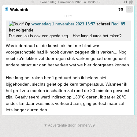
• woensdag 1 november 2023 @ 15:35 • 9
Watuntrik
Huh?
Op
woensdag 1 november 2023 13:57
schreef
Red_85
het volgende:
Die van jou is ook een goede zeg... Hoe lang duurde het roken?
Was inderdaad uit de kunst, als het me blind was
voorgeschoteld had ik nooit durven zeggen dit is varken... Nog
nooit zo'n lekker vet doorregen stuk varken gehad een geheel
andere structuur dan het varken wat we hier doorgaans kennen.
Hoe lang het roken heeft geduurd heb ik helaas niet
bijgehouden, slechts gelet op de kern temperatuur. Wanneer ik
het grof zou moeten inschatten zal rond de 20 minuten geweest
zijn. Geadviseerd werd indirect op 130°C garen, ik zat er 20°C
onder. En daar was niets verkeerd aan, ging perfect maar zal
iets langer duren dan.
▼ Advertentie door Refinery89