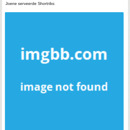
Joene serveerde Shortribs: