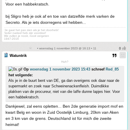
Voor een habbekratsch.
bij Sligro heb je ook af en toe van datzelfde merk varken de
Secreto. Als je iets doorregens wil hebben...
'Je gaat het pas zien als je het doorhebt'
'Ieder nadeel heb zijn voordeel'
We zullen je nooit, nooit vergeten
1947-2016
• woensdag 1 november 2023 @ 16:13 • 11
Watuntrik
Huh?
Op
woensdag 1 november 2023 15:43
schreef
Red_85
het volgende:
Als je in de buurt bent van DE, ga dan overigens ook daar naar de
supermarkt en zoek naar Schweinenackenfleish. Duimdikke
plakken van de procureur, niet van die laffe dunne lapjes hier. Voor
een habbekratsch.
Dankjewel, zal eens opletten... Ben 2de generatie import mof en
kwart Belg en woon in Zuid Oostelijk Limburg, 20km van Aken
en 3 km van de grens. Deutschland ist für mich die zweite
heimat!