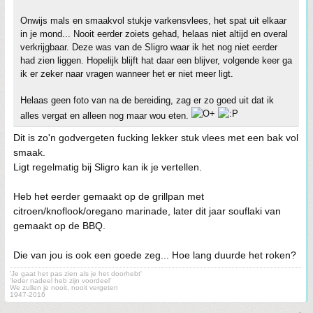
Onwijs mals en smaakvol stukje varkensvlees, het spat uit elkaar
in je mond... Nooit eerder zoiets gehad, helaas niet altijd en overal
verkrijgbaar. Deze was van de Sligro waar ik het nog niet eerder
had zien liggen. Hopelijk blijft hat daar een blijver, volgende keer ga
ik er zeker naar vragen wanneer het er niet meer ligt.
Helaas geen foto van na de bereiding, zag er zo goed uit dat ik
alles vergat en alleen nog maar wou eten.
Dit is zo'n godvergeten fucking lekker stuk vlees met een bak vol
smaak.
Ligt regelmatig bij Sligro kan ik je vertellen.
Heb het eerder gemaakt op de grillpan met
citroen/knoflook/oregano marinade, later dit jaar souflaki van
gemaakt op de BBQ.
Die van jou is ook een goede zeg... Hoe lang duurde het roken?
'Je gaat het pas zien als je het doorhebt'
'Ieder nadeel heb zijn voordeel'
We zullen je nooit, nooit vergeten
1947-2016