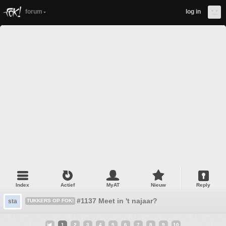
forum
log in
Index
Actief
MyAT
Nieuw
Reply
#1137 Meet in 't najaar?
sta
TUKKERS OP FOK!
1
2
3
4
5
6
7
8
9
10