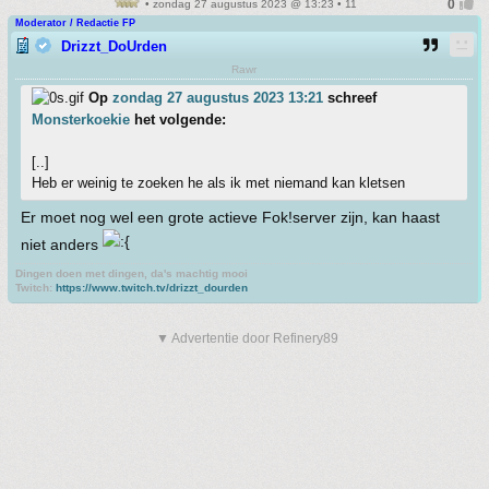
• zondag 27 augustus 2023 @ 13:23 • 11
Moderator / Redactie FP
Drizzt_DoUrden
Rawr
Op
zondag 27 augustus 2023 13:21
schreef
Monsterkoekie
het volgende:
[..]
Heb er weinig te zoeken he als ik met niemand kan kletsen
Er moet nog wel een grote actieve Fok!server zijn, kan haast
niet anders
Dingen doen met dingen, da's machtig mooi
Twitch:
https://www.twitch.tv/drizzt_dourden
▼ Advertentie door Refinery89