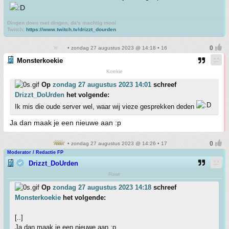
Dingen doen met dingen, da's machtig mooi
Twitch:
https://www.twitch.tv/drizzt_dourden
• zondag 27 augustus 2023 @ 14:18 • 16
Monsterkoekie
Koekie
Op
zondag 27 augustus 2023 14:01
schreef
Drizzt_DoUrden
het volgende:
Ik mis die oude server wel, waar wij vieze gesprekken deden
Ja dan maak je een nieuwe aan :p
• zondag 27 augustus 2023 @ 14:26 • 17
Moderator / Redactie FP
Drizzt_DoUrden
Rawr
Op
zondag 27 augustus 2023 14:18
schreef
Monsterkoekie
het volgende:
[..]
Ja dan maak je een nieuwe aan :p