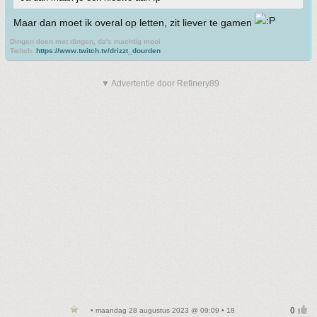
Maar dan moet ik overal op letten, zit liever te gamen
Dingen doen met dingen, da's machtig mooi
Twitch:
https://www.twitch.tv/drizzt_dourden
▼ Advertentie door Refinery89
• maandag 28 augustus 2023 @ 09:09 • 18