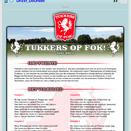
Drizzt_DoUrden
Rawr