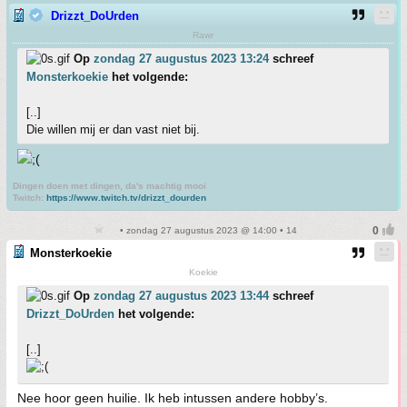
Drizzt_DoUrden
Rawr
Op
zondag 27 augustus 2023 13:24
schreef
Monsterkoekie
het volgende:
[..]
Die willen mij er dan vast niet bij.
Dingen doen met dingen, da's machtig mooi
Twitch:
https://www.twitch.tv/drizzt_dourden
• zondag 27 augustus 2023 @ 14:00 • 14
Monsterkoekie
Koekie
Op
zondag 27 augustus 2023 13:44
schreef
Drizzt_DoUrden
het volgende:
[..]
Nee hoor geen huilie. Ik heb intussen andere hobby’s.