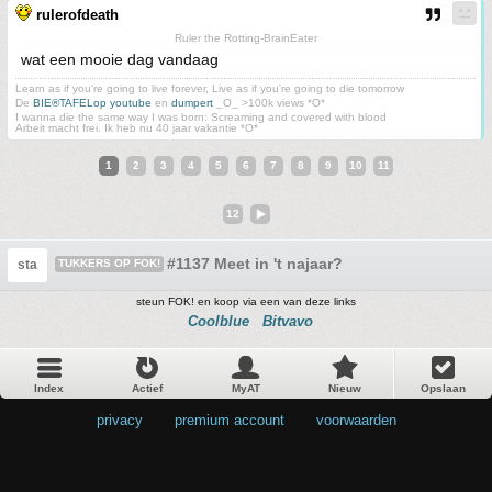
rulerofdeath
Ruler the Rotting-BrainEater
wat een mooie dag vandaag
Learn as if you're going to live forever, Live as if you're going to die tomorrow
De
BIE®TAFELop youtube
en
dumpert
_O_ >100k views *O*
I wanna die the same way I was born: Screaming and covered with blood
Arbeit macht frei. Ik heb nu 40 jaar vakantie *O*
1
2
3
4
5
6
7
8
9
10
11
12
#1137 Meet in 't najaar?
sta
TUKKERS OP FOK!
steun FOK! en koop via een van deze links
Coolblue
Bitvavo
Index
Actief
MyAT
Nieuw
Opslaan
privacy
•
premium account
•
voorwaarden