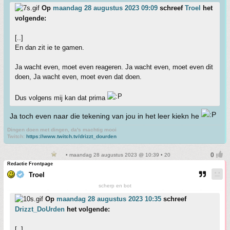
Op
maandag 28 augustus 2023 09:09
schreef
Troel
het
volgende:
[..]
En dan zit ie te gamen.
Ja wacht even, moet even reageren. Ja wacht even, moet even dit
doen, Ja wacht even, moet even dat doen.
Dus volgens mij kan dat prima
Ja toch even naar die tekening van jou in het leer kiekn he
Dingen doen met dingen, da's machtig mooi
Twitch:
https://www.twitch.tv/drizzt_dourden
• maandag 28 augustus 2023 @ 10:39 • 20
Redactie Frontpage
Troel
scherp en bot
Op
maandag 28 augustus 2023 10:35
schreef
Drizzt_DoUrden
het volgende:
[..]