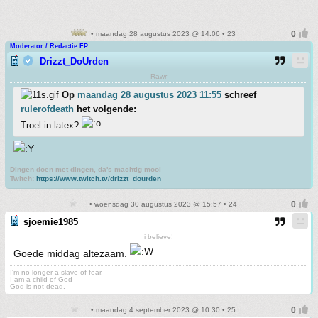
• maandag 28 augustus 2023 @ 14:06 • 23
Moderator / Redactie FP
Drizzt_DoUrden
Rawr
Op
maandag 28 augustus 2023 11:55
schreef
rulerofdeath
het volgende:
Troel in latex?
Dingen doen met dingen, da's machtig mooi
Twitch:
https://www.twitch.tv/drizzt_dourden
• woensdag 30 augustus 2023 @ 15:57 • 24
sjoemie1985
i believe!
Goede middag altezaam.
I'm no longer a slave of fear.
I am a child of God
God is not dead.
• maandag 4 september 2023 @ 10:30 • 25