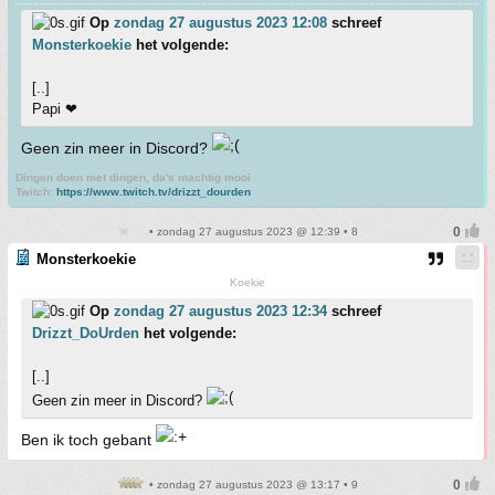
Op
zondag 27 augustus 2023 12:08
schreef
Monsterkoekie
het volgende:
[..]
Papi ❤
Geen zin meer in Discord?
Dingen doen met dingen, da's machtig mooi
Twitch:
https://www.twitch.tv/drizzt_dourden
• zondag 27 augustus 2023 @ 12:39 • 8
Monsterkoekie
Koekie
Op
zondag 27 augustus 2023 12:34
schreef
Drizzt_DoUrden
het volgende:
[..]
Geen zin meer in Discord?
Ben ik toch gebant
• zondag 27 augustus 2023 @ 13:17 • 9