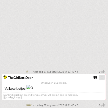
• zondag 27 augustus 2023 @ 11:42 • 4
TheGirlNextDoor
Of gewoon Buurmeisje.
Valkparkietjes
Mankind must put an end to war, or war will put an end to mankind.
|| justdiggit.org ||
• zondag 27 augustus 2023 @ 11:46 • 5