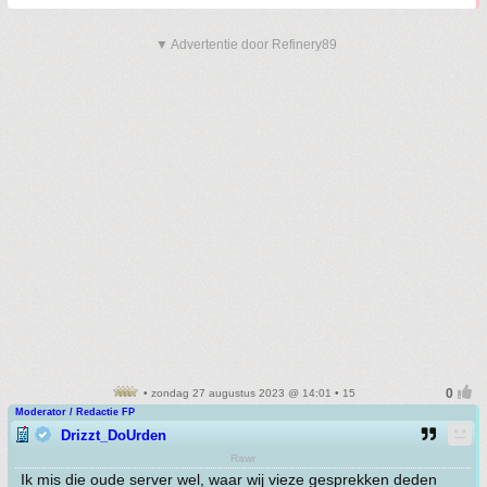
▼ Advertentie door Refinery89
• zondag 27 augustus 2023 @ 14:01 • 15
Moderator / Redactie FP
Drizzt_DoUrden
Rawr
Ik mis die oude server wel, waar wij vieze gesprekken deden