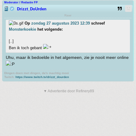
Moderator / Redactie FP
Drizzt_DoUrden
Rawr
Op
zondag 27 augustus 2023 12:39
schreef
Monsterkoekie
het volgende:
[..]
Ben ik toch gebant
Uhu, maar ik bedoelde in het algemeen, zie je nooit meer online
Dingen doen met dingen, da's machtig mooi
Twitch:
https://www.twitch.tv/drizzt_dourden
▼ Advertentie door Refinery89