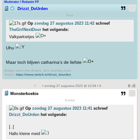
Moderator / Redactie FP
Drizzt_DoUrden
Rawr
Op
zondag 27 augustus 2023 11:42
schreef
TheGirlNextDoor
het volgende:
Valkparkietjes
Uhu
Maar toch blijven catharina's de liefste
Dingen doen met dingen, da's machtig mooi
Twitch:
https://www.twitch.tv/drizzt_dourden
• zondag 27 augustus 2023 @ 12:08 • 6
Monsterkoekie
Koekie
Op
zondag 27 augustus 2023 11:41
schreef
Drizzt_DoUrden
het volgende:
[..]
Hallo kleine meid