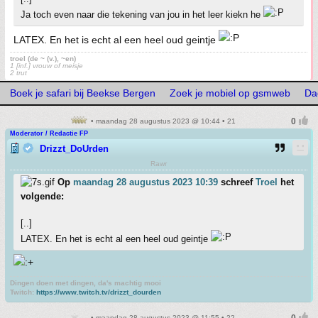
Ja toch even naar die tekening van jou in het leer kiekn he
LATEX. En het is echt al een heel oud geintje
troel (de ~ (v.), ~en)
1 [inf.] vrouw of meisje
2 trut
Boek je safari bij Beekse Bergen
Zoek je mobiel op gsmweb
Da
• maandag 28 augustus 2023 @ 10:44 • 21
Moderator / Redactie FP
Drizzt_DoUrden
Rawr
Op
maandag 28 augustus 2023 10:39
schreef
Troel
het
volgende:
[..]
LATEX. En het is echt al een heel oud geintje
Dingen doen met dingen, da's machtig mooi
Twitch:
https://www.twitch.tv/drizzt_dourden
• maandag 28 augustus 2023 @ 11:55 • 22