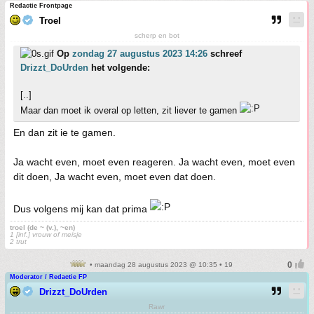
Redactie Frontpage
Troel
scherp en bot
Op
zondag 27 augustus 2023 14:26
schreef
Drizzt_DoUrden
het volgende:
[..]
Maar dan moet ik overal op letten, zit liever te gamen
En dan zit ie te gamen.
Ja wacht even, moet even reageren. Ja wacht even, moet even
dit doen, Ja wacht even, moet even dat doen.
Dus volgens mij kan dat prima
troel (de ~ (v.), ~en)
1 [inf.] vrouw of meisje
2 trut
• maandag 28 augustus 2023 @ 10:35 • 19
Moderator / Redactie FP
Drizzt_DoUrden
Rawr