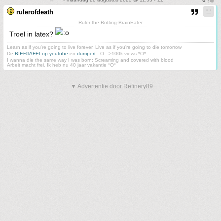
rulerofdeath
Ruler the Rotting-BrainEater
Troel in latex?
Learn as if you're going to live forever, Live as if you're going to die tomorrow
De
BIE®TAFELop youtube
en
dumpert
_O_ >100k views *O*
I wanna die the same way I was born: Screaming and covered with blood
Arbeit macht frei. Ik heb nu 40 jaar vakantie *O*
▼ Advertentie door Refinery89