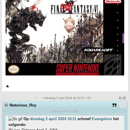
🐐
• dinsdag 2 april 2024 @ 11:37 • 55
Notorious_Roy
Doomed since 1889
Op
dinsdag 2 april 2024 10:11
schreef
Evangelion
het
volgende: