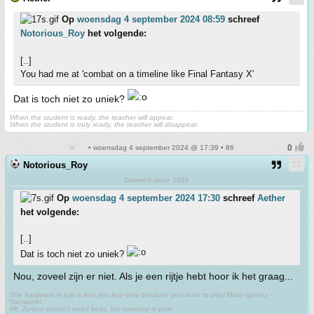
Op
woensdag 4 september 2024 08:59
schreef
Notorious_Roy
het volgende:
[..]
You had me at 'combat on a timeline like Final Fantasy X'
Dat is toch niet zo uniek?
When the student is ready, the teacher will appear.
When the student is truly ready, the teacher will disappear.
• woensdag 4 september 2024 @ 17:39 • 86
Notorious_Roy
Doomed since 1889
Op
woensdag 4 september 2024 17:30
schreef
Aether
het volgende:
[..]
Dat is toch niet zo uniek?
Nou, zoveel zijn er niet. Als je een rijtje hebt hoor ik het graag...
The hardware is just a box you buy only because you want to play Mario games
-
Yamauchi
Mr. Zurkon doesn't need bolts, his currency is pain