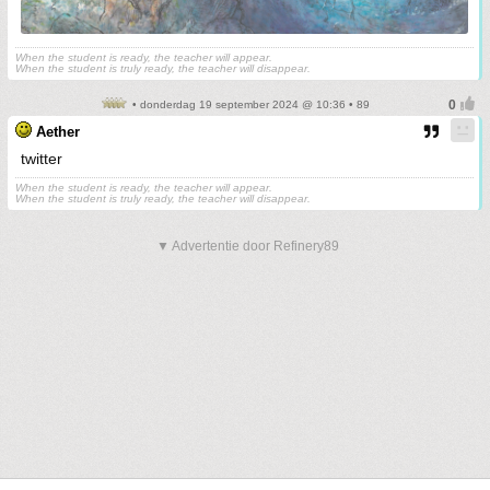
When the student is ready, the teacher will appear.
When the student is truly ready, the teacher will disappear.
• donderdag 19 september 2024 @ 10:36 • 89
Aether
twitter
When the student is ready, the teacher will appear.
When the student is truly ready, the teacher will disappear.
▼ Advertentie door Refinery89