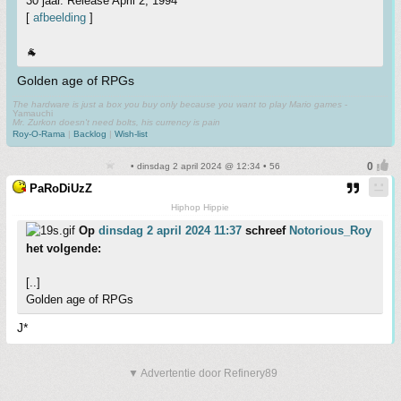
30 jaar. Release April 2, 1994
[
afbeelding
]
🐐
Golden age of RPGs
The hardware is just a box you buy only because you want to play Mario games
-
Yamauchi
Mr. Zurkon doesn't need bolts, his currency is pain
Roy-O-Rama
|
Backlog
|
Wish-list
• dinsdag 2 april 2024 @ 12:34 • 56
PaRoDiUzZ
Hiphop Hippie
Op
dinsdag 2 april 2024 11:37
schreef
Notorious_Roy
het volgende:
[..]
Golden age of RPGs
J*
▼ Advertentie door Refinery89