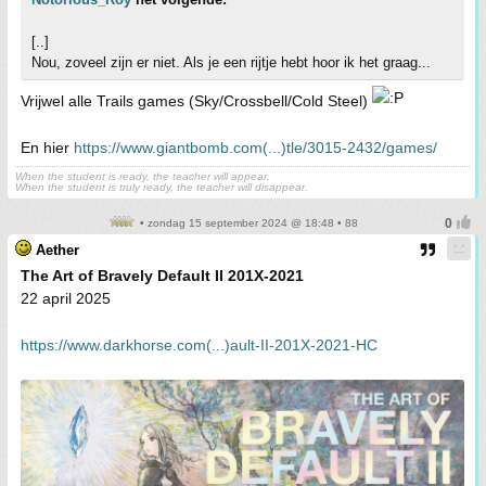
[..]
Nou, zoveel zijn er niet. Als je een rijtje hebt hoor ik het graag...
Vrijwel alle Trails games (Sky/Crossbell/Cold Steel)
En hier
https://www.giantbomb.com(...)tle/3015-2432/games/
When the student is ready, the teacher will appear.
When the student is truly ready, the teacher will disappear.
• zondag 15 september 2024 @ 18:48 • 88
Aether
The Art of Bravely Default II 201X-2021
22 april 2025
https://www.darkhorse.com(...)ault-II-201X-2021-HC