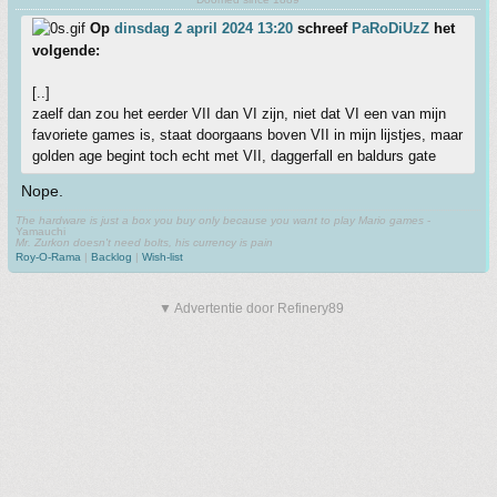
Op
dinsdag 2 april 2024 13:20
schreef
PaRoDiUzZ
het
volgende:
[..]
zaelf dan zou het eerder VII dan VI zijn, niet dat VI een van mijn
favoriete games is, staat doorgaans boven VII in mijn lijstjes, maar
golden age begint toch echt met VII, daggerfall en baldurs gate
Nope.
The hardware is just a box you buy only because you want to play Mario games
-
Yamauchi
Mr. Zurkon doesn't need bolts, his currency is pain
Roy-O-Rama
|
Backlog
|
Wish-list
▼ Advertentie door Refinery89