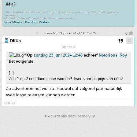
één?
The hardware is just a box you buy only because you want to play Mario games
-
Yamauchi
Mr. Zurkon doesn't need bolts, his currency is pain
Roy-O-Rama
|
Backlog
|
Wish-list
• zondag 23 juni 2024 @ 12:53 • 75
DKUp
ON TOUR
Op
zondag 23 juni 2024 12:46
schreef
Notorious_Roy
het volgende:
[..]
Zou 1 en 2 een duorelease worden? Twee voor de prijs van één?
Ze adverteren het wel zo. Hoewel dat volgend jaar natuurlijk
twee losse releasen kunnen worden.
SOONY
▼ Advertentie door Refinery89