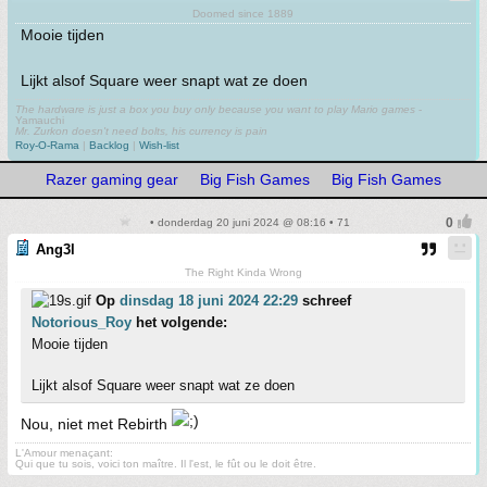
Doomed since 1889
Mooie tijden
Lijkt alsof Square weer snapt wat ze doen
The hardware is just a box you buy only because you want to play Mario games
-
Yamauchi
Mr. Zurkon doesn't need bolts, his currency is pain
Roy-O-Rama
|
Backlog
|
Wish-list
Razer gaming gear
Big Fish Games
Big Fish Games
• donderdag 20 juni 2024 @ 08:16 • 71
Ang3l
The Right Kinda Wrong
Op
dinsdag 18 juni 2024 22:29
schreef
Notorious_Roy
het volgende:
Mooie tijden
Lijkt alsof Square weer snapt wat ze doen
Nou, niet met Rebirth
L'Amour menaçant:
Qui que tu sois, voici ton maître. Il l'est, le fût ou le doit être.