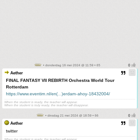
• donderdag 16 mei 2024 @ 11:59 • 65
Aether
FINAL FANTASY VII REBIRTH Orchestra World Tour
Rotterdam
https://www.eventim.nl/en(...)erdam-ahoy-18432004/
When the student is ready, the teacher will appear.
When the student is truly ready, the teacher will disappear.
• dinsdag 21 mei 2024 @ 18:59 • 66
Aether
twitter
When the student is ready, the teacher will appear.