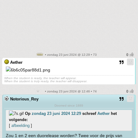
• zondag 23 juni 2024 @ 12:29 • 73
Aether
When the student is ready, the teacher will appear.
When the student is truly ready, the teacher will disappear.
• zondag 23 juni 2024 @ 12:46 • 74
Notorious_Roy
Doomed since 1889
Op
zondag 23 juni 2024 12:29
schreef
Aether
het
volgende:
[
afbeelding
]
Zou 1 en 2 een duorelease worden? Twee voor de prijs van