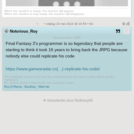
When the student is ready, the teacher will appear.
When the student is truly ready, the teacher will disappear.
• vrijdag 10 mei 2024 @ 10:55 • 64
Notorious_Roy
Doomed since 1889
Final Fantasy 3's programmer is so legendary that people are
starting to think it took 16 years to bring back the JRPG because
nobody else could replicate his code
https://www.gamesradar.co(...)-replicate-his-code/
The hardware is just a box you buy only because you want to play Mario games
-
Yamauchi
Mr. Zurkon doesn't need bolts, his currency is pain
Roy-O-Rama
|
Backlog
|
Wish-list
▼ Advertentie door Refinery89