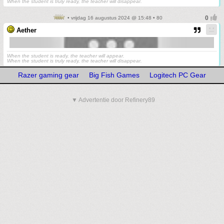
When the student is truly ready, the teacher will disappear.
• vrijdag 16 augustus 2024 @ 15:48 • 80
Aether
When the student is ready, the teacher will appear.
When the student is truly ready, the teacher will disappear.
Razer gaming gear
Big Fish Games
Logitech PC Gear
▼ Advertentie door Refinery89