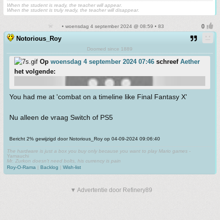
When the student is ready, the teacher will appear.
When the student is truly ready, the teacher will disappear.
• woensdag 4 september 2024 @ 08:59 • 83
Notorious_Roy
Doomed since 1889
Op
woensdag 4 september 2024 07:46
schreef
Aether
het volgende:
You had me at 'combat on a timeline like Final Fantasy X'
Nu alleen de vraag Switch of PS5
Bericht 2% gewijzigd door Notorious_Roy op 04-09-2024 09:06:40
The hardware is just a box you buy only because you want to play Mario games
-
Yamauchi
Mr. Zurkon doesn't need bolts, his currency is pain
Roy-O-Rama
|
Backlog
|
Wish-list
▼ Advertentie door Refinery89