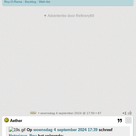
Roy-O-Rama
|
Backlog
|
Wish-list
▼ Advertentie door Refinery89
• woensdag 4 september 2024 @ 17:50 • 87
Aether
Op
woensdag 4 september 2024 17:39
schreef
Notorious_Roy
het volgende: