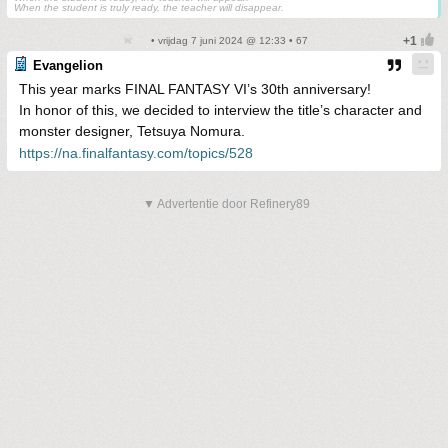
When the student is truly ready, the teacher will disappear.
• vrijdag 7 juni 2024 @ 12:33 • 67
Evangelion
This year marks FINAL FANTASY VI’s 30th anniversary!
In honor of this, we decided to interview the title’s character and
monster designer, Tetsuya Nomura.
https://na.finalfantasy.com/topics/528
▼ Advertentie door Refinery89