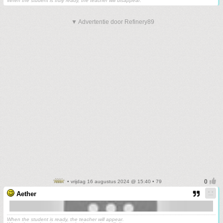
When the student is truly ready, the teacher will disappear.
▼ Advertentie door Refinery89
• vrijdag 16 augustus 2024 @ 15:40 • 79
Aether
When the student is ready, the teacher will appear.