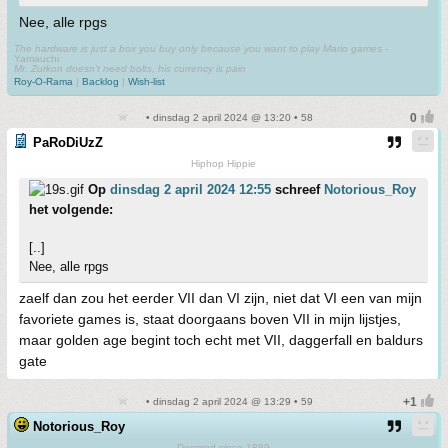
Nee, alle rpgs
The hardware is just a box you buy only because you want to play Mario games
-
Yamauchi
Mr. Zurkon doesn't need bolts, his currency is pain
Roy-O-Rama
|
Backlog
|
Wish-list
• dinsdag 2 april 2024 @ 13:20 • 58
PaRoDiUzZ
Hiphop Hippie
Op
dinsdag 2 april 2024 12:55
schreef
Notorious_Roy
het volgende:
[..]
Nee, alle rpgs
zaelf dan zou het eerder VII dan VI zijn, niet dat VI een van mijn
favoriete games is, staat doorgaans boven VII in mijn lijstjes,
maar golden age begint toch echt met VII, daggerfall en baldurs
gate
• dinsdag 2 april 2024 @ 13:29 • 59
Notorious_Roy
Doomed since 1889