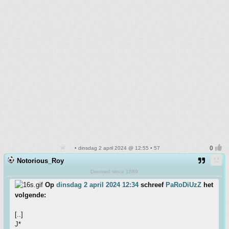
• dinsdag 2 april 2024 @ 12:55 • 57
Notorious_Roy
Doomed since 1889
Op
dinsdag 2 april 2024 12:34
schreef
PaRoDiUzZ
het
volgende:
[..]
J*