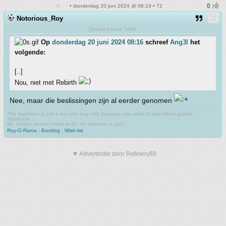
• donderdag 20 juni 2024 @ 08:19 • 72
Notorious_Roy
Doomed since 1889
Op
donderdag 20 juni 2024 08:16
schreef
Ang3l
het
volgende:
[..]
Nou, niet met Rebirth
Nee, maar die beslissingen zijn al eerder genomen
The hardware is just a box you buy only because you want to play Mario games
-
Yamauchi
Mr. Zurkon doesn't need bolts, his currency is pain
Roy-O-Rama
|
Backlog
|
Wish-list
▼ Advertentie door Refinery89