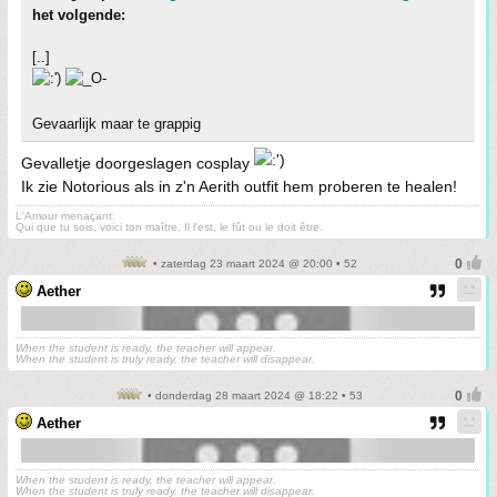
het volgende:
[..]
Gevaarlijk maar te grappig
Gevalletje doorgeslagen cosplay
Ik zie Notorious als in z'n Aerith outfit hem proberen te healen!
L'Amour menaçant:
Qui que tu sois, voici ton maître. Il l'est, le fût ou le doit être.
• zaterdag 23 maart 2024 @ 20:00 • 52
Aether
When the student is ready, the teacher will appear.
When the student is truly ready, the teacher will disappear.
• donderdag 28 maart 2024 @ 18:22 • 53
Aether
When the student is ready, the teacher will appear.
When the student is truly ready, the teacher will disappear.