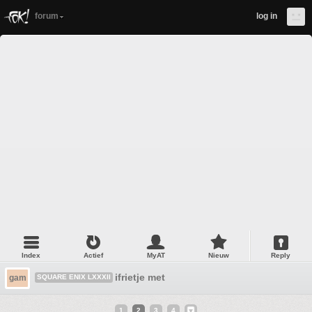
forum
log in
Index
Actief
MyAT
Nieuw
Reply
ifrietje met
gam
SQUARE ENIX LXXXII
1
2
3
4