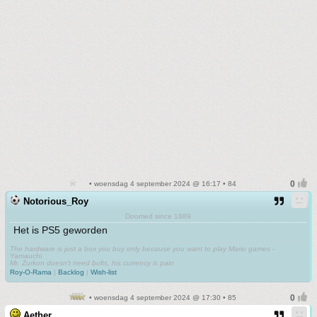
• woensdag 4 september 2024 @ 16:17 • 84
Notorious_Roy
Doomed since 1889
Het is PS5 geworden
The hardware is just a box you buy only because you want to play Mario games
-
Yamauchi
Mr. Zurkon doesn't need bolts, his currency is pain
Roy-O-Rama
|
Backlog
|
Wish-list
• woensdag 4 september 2024 @ 17:30 • 85
Aether