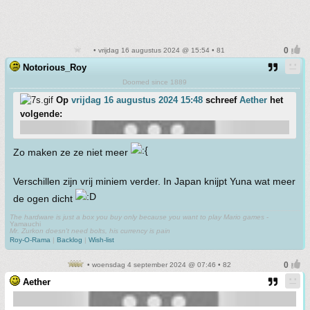
• vrijdag 16 augustus 2024 @ 15:54 • 81
Notorious_Roy
Doomed since 1889
Op
vrijdag 16 augustus 2024 15:48
schreef
Aether
het
volgende:
Zo maken ze ze niet meer
Verschillen zijn vrij miniem verder. In Japan knijpt Yuna wat meer
de ogen dicht
The hardware is just a box you buy only because you want to play Mario games
-
Yamauchi
Mr. Zurkon doesn't need bolts, his currency is pain
Roy-O-Rama
|
Backlog
|
Wish-list
• woensdag 4 september 2024 @ 07:46 • 82
Aether