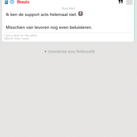
Breuls
Bad Wolf
Ik ken de support acts helemaal niet.
Misschien van tevoren nog even beluisteren.
I am a leaf on the wind.
Watch how I soar.
▼ Advertentie door Refinery89