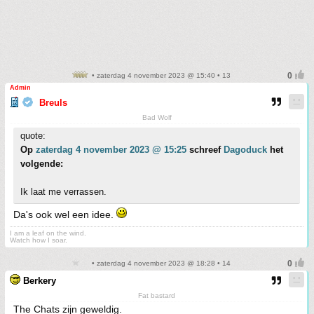
• zaterdag 4 november 2023 @ 15:40 • 13
Admin
Breuls
Bad Wolf
quote:
Op
zaterdag 4 november 2023 @ 15:25
schreef
Dagoduck
het
volgende:
Ik laat me verrassen.
Da's ook wel een idee.
I am a leaf on the wind.
Watch how I soar.
• zaterdag 4 november 2023 @ 18:28 • 14
Berkery
Fat bastard
The Chats zijn geweldig.