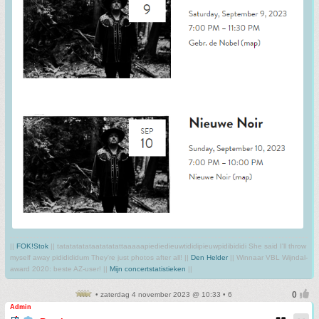
||
FOK!Stok
|| tatatatatataatatatattaaaaapiediedieuwtididipieuwpidibididi She said I'll throw
myself away pididididum They're just photos after all! ||
Den Helder
|| Winnaar VBL Wijndal-
award 2020: beste AZ-user! ||
Mijn concertstatistieken
||
• zaterdag 4 november 2023 @ 10:33 • 6
Admin