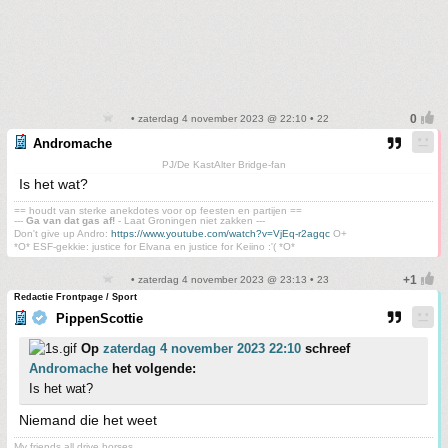
• zaterdag 4 november 2023 @ 22:10 • 22
Andromache
PJ/De KastAlter Bridge-fan
Is het wat?
== houdt van sterke anekdotes voor op feesten en partijen ==
---
Ga van dat gas af!
- Laat Groningen niet zakken ---
Don't give up Andro:
https://www.youtube.com/watch?v=VjEq-r2agqc
O+
*O* ESF-gekkie: justice for Elvana en justice for Keiino :'( *O*
• zaterdag 4 november 2023 @ 23:13 • 23
Redactie Frontpage / Sport
PippenScottie
Op
zaterdag 4 november 2023 22:10
schreef
Andromache
het volgende:
Is het wat?
Niemand die het weet
My friends all drive horses