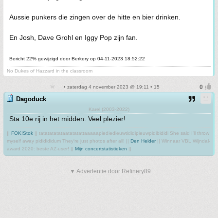
Aussie punkers die zingen over de hitte en bier drinken.
En Josh, Dave Grohl en Iggy Pop zijn fan.
Bericht 22% gewijzigd door Berkery op 04-11-2023 18:52:22
No Dukes of Hazzard in the classroom
• zaterdag 4 november 2023 @ 19:11 • 15
Dagoduck
Karel (2003-2022)
Sta 10e rij in het midden. Veel plezier!
||
FOK!Stok
|| tatatatatataatatatattaaaaapiediedieuwtididipieuwpidibididi She said I'll throw
myself away pididididum They're just photos after all! ||
Den Helder
|| Winnaar VBL Wijndal-
award 2020: beste AZ-user! ||
Mijn concertstatistieken
||
▼ Advertentie door Refinery89