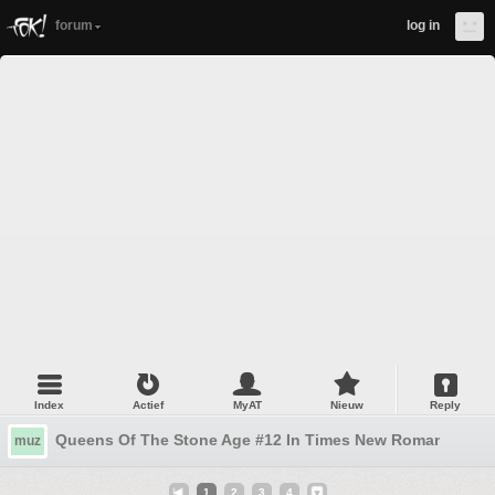
forum
log in
Index
Actief
MyAT
Nieuw
Reply
Queens Of The Stone Age #12 In Times New Roman...!
muz
1
2
3
4