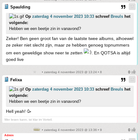
Spaulding
Op
zaterdag 4 november 2023 10:33
schreef
Breuls
het
volgende:
Hebben we een beetje zin in vanavond?
Zeker! Ben geen groot fan van de laatste twee albums, alhoewel
ze zeker niet slecht zijn, maar ze hebben genoeg topnummers
om een geweldige show neer te zetten
. En QOTSA is altijd
goed live
• zaterdag 4 november 2023 @ 13:24 • 8
Felixa
Op
zaterdag 4 november 2023 10:33
schreef
Breuls
het
volgende:
Hebben we een beetje zin in vanavond?
Hell yeah! 🥳
Wer lesen kann, ist klar im Vorteil.
• zaterdag 4 november 2023 @ 13:36 • 9
Admin