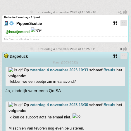
• zaterdag 4 november 2023 @ 13:50 • 10
Redactie Frontpage / Sport
PippenScottie
@houdjemond
My friends all drive horses
• zaterdag 4 november 2023 @ 15:25 • 11
Dagoduck
Karel (2003-2022)
Op
zaterdag 4 november 2023 10:33
schreef
Breuls
het
volgende:
Hebben we een beetje zin in vanavond?
Ja, eindelijk weer eens QotSA.
Op
zaterdag 4 november 2023 13:36
schreef
Breuls
het
volgende:
Ik ken de support acts helemaal niet.
Misschien van tevoren nog even beluisteren.