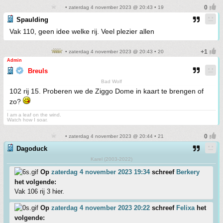
• zaterdag 4 november 2023 @ 20:43 • 19
Spaulding
Vak 110, geen idee welke rij. Veel plezier allen
• zaterdag 4 november 2023 @ 20:43 • 20
Admin
Breuls
Bad Wolf
102 rij 15. Proberen we de Ziggo Dome in kaart te brengen of
zo?
I am a leaf on the wind.
Watch how I soar.
• zaterdag 4 november 2023 @ 20:44 • 21
Dagoduck
Karel (2003-2022)
Op
zaterdag 4 november 2023 19:34
schreef
Berkery
het volgende:
Vak 106 rij 3 hier.
Op
zaterdag 4 november 2023 20:22
schreef
Felixa
het
volgende: