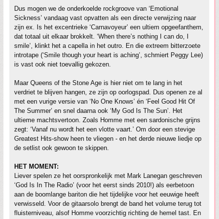
Dus mogen we de onderkoelde rockgroove van ‘Emotional
Sickness’ vandaag vast opvatten als een directe verwijzing naar
zijn ex. Is het excentrieke ‘Carnavoyeur’ een ultiem opgeefanthem,
dat totaal uit elkaar brokkelt. ‘When there’s nothing I can do, I
smile’, klinkt het a capella in het outro. En die extreem bitterzoete
introtape (‘Smile though your heart is aching’, schmiert Peggy Lee)
is vast ook niet toevallig gekozen.
Maar Queens of the Stone Age is hier niet om te lang in het
verdriet te blijven hangen, ze zijn op oorlogspad. Dus openen ze al
met een vurige versie van ‘No One Knows’ én ‘Feel Good Hit Of
The Summer’ en snel daarna ook ‘My God Is The Sun’. Het
ultieme machtsvertoon. Zoals Homme met een sardonische grijns
zegt: ‘Vanaf nu wordt het een vlotte vaart.’ Om door een stevige
Greatest Hits-show heen te vliegen - en het derde nieuwe liedje op
de setlist ook gewoon te skippen.
HET MOMENT:
Liever spelen ze het oorspronkelijk met Mark Lanegan geschreven
‘God Is In The Radio’ (voor het eerst sinds 2010!) als eerbetoon
aan de boomlange bariton die het tijdelijke voor het eeuwige heeft
verwisseld. Voor de gitaarsolo brengt de band het volume terug tot
fluisterniveau, alsof Homme voorzichtig richting de hemel tast. En