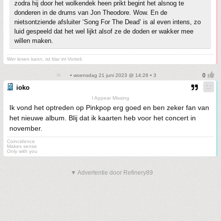
zodra hij door het wolkendek heen prikt begint het alsnog te
donderen in de drums van Jon Theodore. Wow. En de
nietsontziende afsluiter ‘Song For The Dead’ is al even intens, zo
luid gespeeld dat het wel lijkt alsof ze de doden er wakker mee
willen maken.
Wer lesen kann, ist klar im Vorteil.
• woensdag 21 juni 2023 @ 14:26 • 3
ioko
I Appear Missing
Ik vond het optreden op Pinkpop erg goed en ben zeker fan van
het nieuwe album. Blij dat ik kaarten heb voor het concert in
november.
Coincidence
Makes sense
Only with you
▼ Advertentie door Refinery89