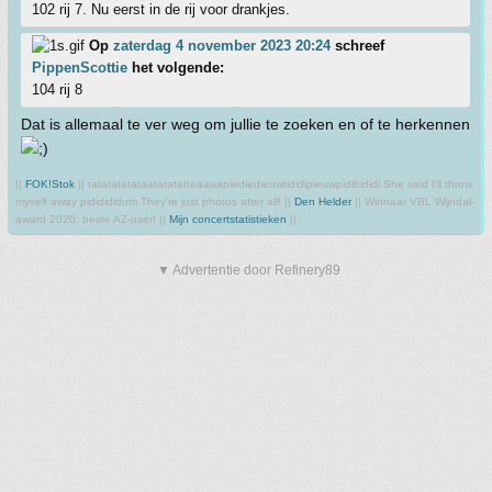
102 rij 7. Nu eerst in de rij voor drankjes.
Op
zaterdag 4 november 2023 20:24
schreef
PippenScottie
het volgende:
104 rij 8
Dat is allemaal te ver weg om jullie te zoeken en of te herkennen
||
FOK!Stok
|| tatatatatataatatatattaaaaapiediedieuwtididipieuwpidibididi She said I'll throw
myself away pididididum They're just photos after all! ||
Den Helder
|| Winnaar VBL Wijndal-
award 2020: beste AZ-user! ||
Mijn concertstatistieken
||
▼ Advertentie door Refinery89