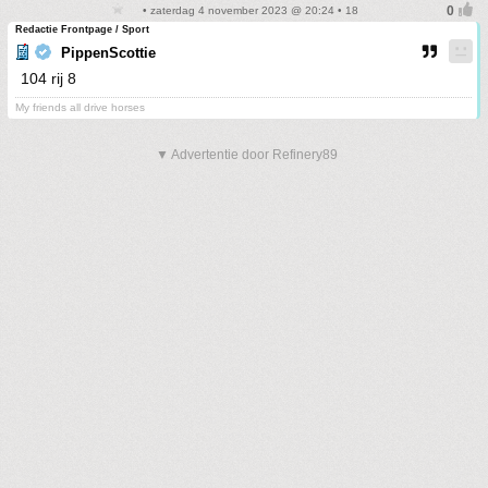
• zaterdag 4 november 2023 @ 20:24 • 18
Redactie Frontpage / Sport
PippenScottie
104 rij 8
My friends all drive horses
▼ Advertentie door Refinery89