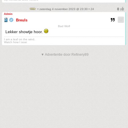
• zaterdag 4 november 2023 @ 23:30 • 24
Admin
Breuls
Bad Wolf
Lekker showtje hoor.
I am a leaf on the wind.
Watch how I soar.
▼ Advertentie door Refinery89