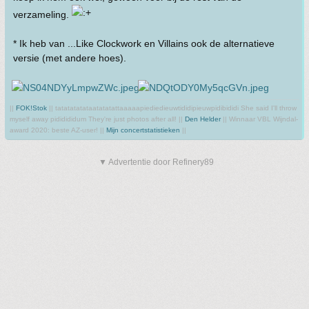
verzameling.
* Ik heb van ...Like Clockwork en Villains ook de alternatieve
versie (met andere hoes).
||
FOK!Stok
|| tatatatatataatatatattaaaaapiediedieuwtididipieuwpidibididi She said I'll throw
myself away pididididum They're just photos after all! ||
Den Helder
|| Winnaar VBL Wijndal-
award 2020: beste AZ-user! ||
Mijn concertstatistieken
||
▼ Advertentie door Refinery89