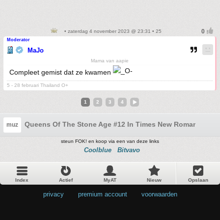
• zaterdag 4 november 2023 @ 23:31 • 25
Moderator
MaJo
Mama van aapie
Compleet gemist dat ze kwamen
5 - 28 februari Thailand O+
1
2
3
4
Queens Of The Stone Age #12 In Times New Roman...!
muz
steun FOK! en koop via een van deze links
Coolblue
Bitvavo
Index
Actief
MyAT
Nieuw
Opslaan
privacy
•
premium account
•
voorwaarden