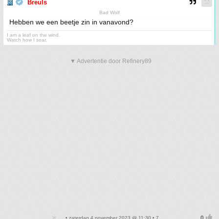
Breuls
Bad Wolf
Hebben we een beetje zin in vanavond?
I am a leaf on the wind.
Watch how I soar.
▼ Advertentie door Refinery89
• zaterdag 4 november 2023 @ 11:30 • 7