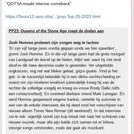
"QOTSA maakt intense comeback"
https://3voor12.vpro.nl/a(...)pop-Top-25-2023.html
PP23: Queens of the Stone Age roept de doden aan
Josh Homme probeert zijn zorgen weg te lachen
‘Er zijn vijf lange jaren voorbij gegaan sinds we hier speelden’,
gromt Josh Homme. En in die vijf lange jaren had de grote rockgod
van Landgraaf de duivel op de hielen, blijkt wel, want hij ziet eruit
alsof-ie dik twee decennia ouder is geworden. Ver uitgeholde
oogkassen, nog net wat bleker gelaat, grijze goatie. Vind je het
gek: in de tussentijd belandde hij in een dikke vechtscheiding en
moest om zijn kinderen knokken (uiteindelijk kreeg hij van de
rechter de volledige voogdij en kreeg ex-vrouw Brody Dalle zelfs
een contactverbod). En overleed dierbare vriend Mark Lanegan. En
werd Homme geopereerd wegens kanker, vertelde hij summier in
een van de enkele interviews die hij deed rond het verschijnen van
nieuwe album Times New Roman (dit weekend!). In dat interview
zei-ie ook: eigenlijk stond zijn kop totaal niet naar het schrijven van
nieuwe muziek, maar alle pijn balde zich samen tot er bittere,
stevige songs ontstonden, zoals dat gaat als muzikant.