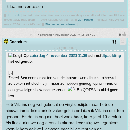
Ik laat me verrassen.
||
FOK!Stok
|| tatatatatataatatatattaaaaapiediedieuwtididipieuwpidibididi She said I'll throw
myself away pididididum They're just photos after all! ||
Den Helder
|| Winnaar VBL Wijndal-
award 2020: beste AZ-user! ||
Mijn concertstatistieken
||
• zaterdag 4 november 2023 @ 15:35 • 12
Dagoduck
Karel (2003-2022)
Op
zaterdag 4 november 2023 11:30
schreef
Spaulding
het volgende:
[..]
Zeker! Ben geen groot fan van de laatste twee albums, alhoewel
ze zeker niet slecht zijn, maar ze hebben genoeg topnummers om
een geweldige show neer te zetten
. En QOTSA is altijd goed
live
Heb Villains nog wel gekocht op vinyl destijds maar heb de
nieuwe inmiddels denk ik vaker geluisterd dan ik Villains ooit heb
gedaan. En dat is nog niet heel vaak hoor, keertje of 10 denk ik.
Als ik die nieuwe nog eens als alternatieve* uitgave tegenkom
koop ik hem ook wel, gewoon voor bij de rest van de