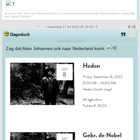
Ik noem een Tony van Heemschut,een Loeki Knol,een Brammetje Biesterveld en natuurlijk
een Japie Stobbe !
• maandag 17 juli 2023 @ 19:52 • 5
Dagoduck
Karel (2003-2022)
Zag dat Alain Johannes ook naar Nederland komt.