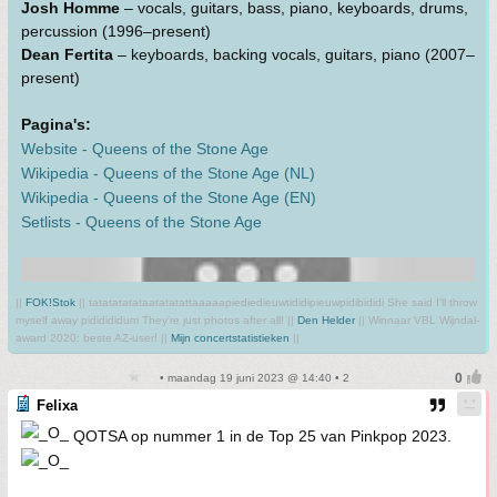
Josh Homme
– vocals, guitars, bass, piano, keyboards, drums,
percussion (1996–present)
Dean Fertita
– keyboards, backing vocals, guitars, piano (2007–
present)
Pagina's:
Website - Queens of the Stone Age
Wikipedia - Queens of the Stone Age (NL)
Wikipedia - Queens of the Stone Age (EN)
Setlists - Queens of the Stone Age
||
FOK!Stok
|| tatatatatataatatatattaaaaapiediedieuwtididipieuwpidibididi She said I'll throw
myself away pididididum They're just photos after all! ||
Den Helder
|| Winnaar VBL Wijndal-
award 2020: beste AZ-user! ||
Mijn concertstatistieken
||
• maandag 19 juni 2023 @ 14:40 • 2
Felixa
QOTSA op nummer 1 in de Top 25 van Pinkpop 2023.