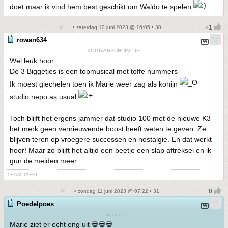
doet maar ik vind hem best geschikt om Waldo te spelen
• zaterdag 10 juni 2023 @ 16:05 • 30
rowan634
#OGIVANSCHUIMPJE
Wel leuk hoor
De 3 Biggetjes is een topmusical met toffe nummers
Ik moest giechelen toen ik Marie weer zag als konijn
studio nepo as usual
Toch blijft het ergens jammer dat studio 100 met de nieuwe K3
het merk geen vernieuwende boost heeft weten te geven. Ze
blijven teren op vroegere successen en nostalgie. En dat werkt
hoor! Maar zo blijft het altijd een beetje een slap aftreksel en ik
gun de meiden meer
TEAM TAFEL
• zondag 11 juni 2023 @ 07:22 • 31
Poedelpoes
ok doei
Marie ziet er echt eng uit 💀💀💀