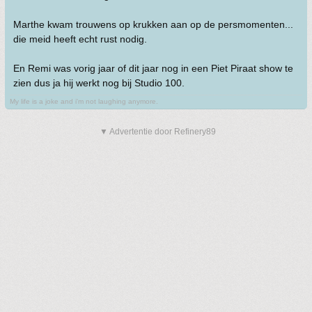
Marthe kwam trouwens op krukken aan op de persmomenten...
die meid heeft echt rust nodig.
En Remi was vorig jaar of dit jaar nog in een Piet Piraat show te
zien dus ja hij werkt nog bij Studio 100.
My life is a joke and i'm not laughing anymore.
▼ Advertentie door Refinery89