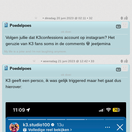
• dinsdag 20 juni 2023 @ 02:11 • 32
Poedelpoes
ok doei
Volgen jullie dat K3confessions account op instagram? Het
geruzie van K3 fans soms in de comments 💀 jeetjemina
My life is a joke and i'm not laughing anymore.
• woensdag 21 juni 2023 @ 12:42 • 33
Poedelpoes
ok doei
K3 geeft een persco, ik was gelijk triggered maar het gaat dus
hierover: