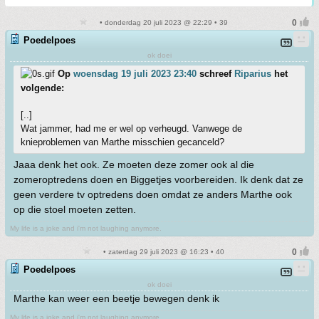
• donderdag 20 juli 2023 @ 22:29 • 39
Poedelpoes
ok doei
Op
woensdag 19 juli 2023 23:40
schreef
Riparius
het
volgende:
[..]
Wat jammer, had me er wel op verheugd. Vanwege de
knieproblemen van Marthe misschien gecanceld?
Jaaa denk het ook. Ze moeten deze zomer ook al die
zomeroptredens doen en Biggetjes voorbereiden. Ik denk dat ze
geen verdere tv optredens doen omdat ze anders Marthe ook
op die stoel moeten zetten.
My life is a joke and i'm not laughing anymore.
• zaterdag 29 juli 2023 @ 16:23 • 40
Poedelpoes
ok doei
Marthe kan weer een beetje bewegen denk ik
My life is a joke and i'm not laughing anymore.