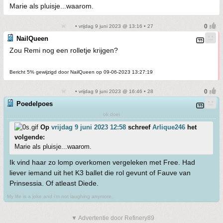
Marie als pluisje...waarom.
• vrijdag 9 juni 2023 @ 13:16 • 27
NailQueen
Zou Remi nog een rolletje krijgen?
Bericht 5% gewijzigd door NailQueen op 09-06-2023 13:27:19
• vrijdag 9 juni 2023 @ 16:46 • 28
Poedelpoes
ok doei
Op
vrijdag 9 juni 2023 12:58
schreef
Arlique246
het
volgende:
Marie als pluisje...waarom.
Ik vind haar zo lomp overkomen vergeleken met Free. Had
liever iemand uit het K3 ballet die rol gevunt of Fauve van
Prinsessia. Of atleast Diede.
My life is a joke and i'm not laughing anymore.
▼ Advertentie door Refinery89