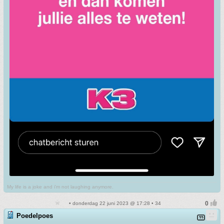
My life is a joke and i'm not laughing anymore.
• donderdag 22 juni 2023 @ 17:28 • 34
Poedelpoes