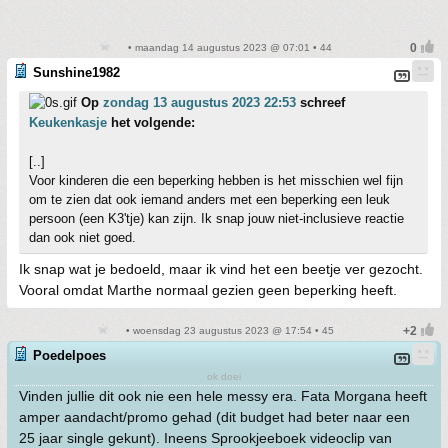
• maandag 14 augustus 2023 @ 07:01 • 44
Sunshine1982
Op
zondag 13 augustus 2023 22:53
schreef
Keukenkasje
het volgende:
[..]
Voor kinderen die een beperking hebben is het misschien wel fijn
om te zien dat ook iemand anders met een beperking een leuk
persoon (een K3'tje) kan zijn. Ik snap jouw niet-inclusieve reactie
dan ook niet goed.
Ik snap wat je bedoeld, maar ik vind het een beetje ver gezocht.
Vooral omdat Marthe normaal gezien geen beperking heeft.
• woensdag 23 augustus 2023 @ 17:54 • 45
Poedelpoes
ok doei
Vinden jullie dit ook nie een hele messy era. Fata Morgana heeft
amper aandacht/promo gehad (dit budget had beter naar een
25 jaar single gekunt). Ineens Sprookjeeboek videoclip van