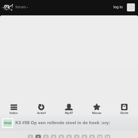
forum
log in
Index
Actief
MyAT
Nieuw
Dicht
K3 #58 Op een rollende stoel in de hoek :cry:
muz
1
2
3
4
5
6
7
8
9
10
11