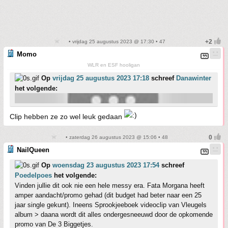
• vrijdag 25 augustus 2023 @ 17:30 • 47
Momo
WLR en ESF hooligan
Op
vrijdag 25 augustus 2023 17:18
schreef
Danawinter
het volgende:
Clip hebben ze zo wel leuk gedaan
• zaterdag 26 augustus 2023 @ 15:06 • 48
NailQueen
Op
woensdag 23 augustus 2023 17:54
schreef
Poedelpoes
het volgende:
Vinden jullie dit ook nie een hele messy era. Fata Morgana heeft
amper aandacht/promo gehad (dit budget had beter naar een 25
jaar single gekunt). Ineens Sprookjeeboek videoclip van Vleugels
album > daana wordt dit alles ondergesneeuwd door de opkomende
promo van De 3 Biggetjes.