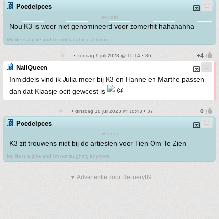
Poedelpoes
ok doei
Nou K3 is weer niet genomineerd voor zomerhit hahahahha
My life is a joke and i'm not laughing anymore.
• zondag 9 juli 2023 @ 15:14 • 36
NailQueen
Inmiddels vind ik Julia meer bij K3 en Hanne en Marthe passen
dan dat Klaasje ooit geweest is
• dinsdag 18 juli 2023 @ 18:43 • 37
Poedelpoes
ok doei
K3 zit trouwens niet bij de artiesten voor Tien Om Te Zien
My life is a joke and i'm not laughing anymore.
▼ Advertentie door Refinery89