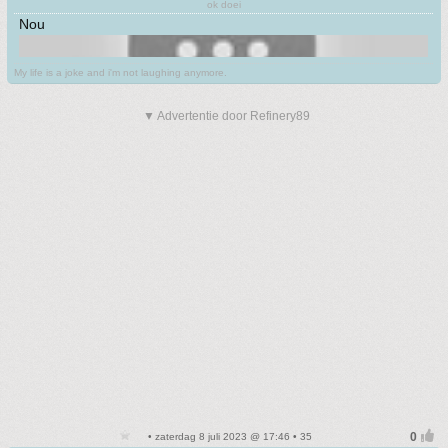
ok doei
Nou
My life is a joke and i'm not laughing anymore.
▼ Advertentie door Refinery89
• zaterdag 8 juli 2023 @ 17:46 • 35