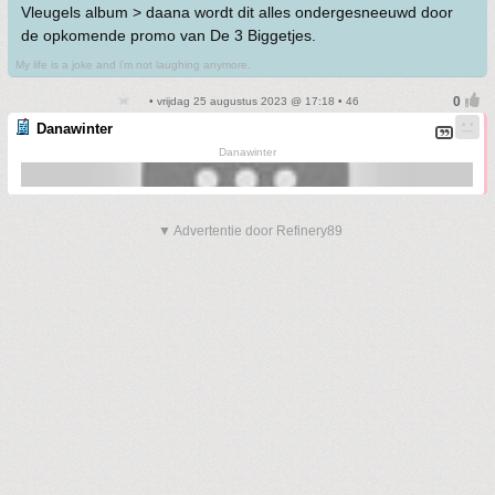
Vleugels album > daana wordt dit alles ondergesneeuwd door
de opkomende promo van De 3 Biggetjes.
My life is a joke and i'm not laughing anymore.
• vrijdag 25 augustus 2023 @ 17:18 • 46
Danawinter
Danawinter
▼ Advertentie door Refinery89