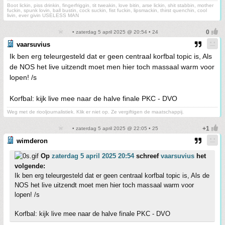
Boot lickin, piss drinkin, fingerfriggin, tit tweakin, love bitin, arse lickin, shit stabbin, mother
fuckin, spunk lovin, ball bustin, cock suckin, fist fuckin, lipsmackin, thirst quenchin, cool
livin, ever givin USELESS MAN
• zaterdag 5 april 2025 @ 20:54 • 24
vaarsuvius
Ik ben erg teleurgesteld dat er geen centraal korfbal topic is, Als
de NOS het live uitzendt moet men hier toch massaal warm voor
lopen! /s
Korfbal: kijk live mee naar de halve finale PKC - DVO
Weg met de riooljournalistiek. Klik er niet op. Ze vergiftigen de maatschappij.
• zaterdag 5 april 2025 @ 22:05 • 25
wimderon
Op
zaterdag 5 april 2025 20:54
schreef
vaarsuvius
het
volgende:
Ik ben erg teleurgesteld dat er geen centraal korfbal topic is, Als de
NOS het live uitzendt moet men hier toch massaal warm voor
lopen! /s
Korfbal: kijk live mee naar de halve finale PKC - DVO