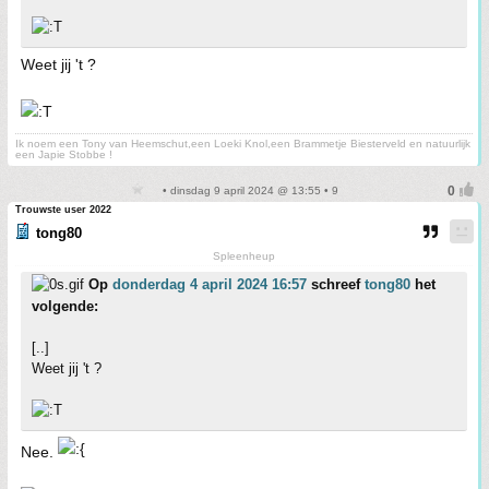
Weet jij 't ?
Ik noem een Tony van Heemschut,een Loeki Knol,een Brammetje Biesterveld en natuurlijk
een Japie Stobbe !
• dinsdag 9 april 2024 @ 13:55 • 9
Trouwste user 2022
tong80
Spleenheup
Op
donderdag 4 april 2024 16:57
schreef
tong80
het
volgende:
[..]
Weet jij 't ?
Nee.