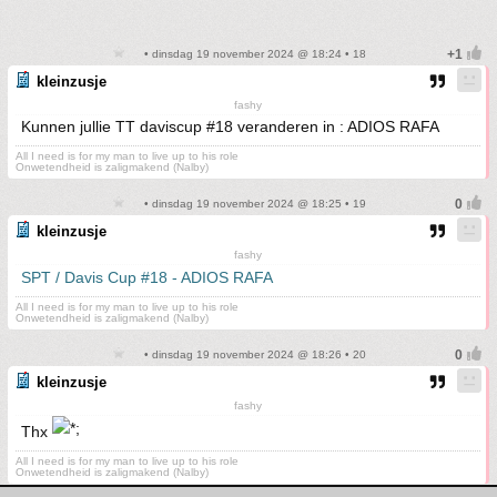
• dinsdag 19 november 2024 @ 18:24 • 18
kleinzusje
fashy
Kunnen jullie TT daviscup #18 veranderen in : ADIOS RAFA
All I need is for my man to live up to his role
Onwetendheid is zaligmakend (Nalby)
• dinsdag 19 november 2024 @ 18:25 • 19
kleinzusje
fashy
SPT / Davis Cup #18 - ADIOS RAFA
All I need is for my man to live up to his role
Onwetendheid is zaligmakend (Nalby)
• dinsdag 19 november 2024 @ 18:26 • 20
kleinzusje
fashy
Thx
All I need is for my man to live up to his role
Onwetendheid is zaligmakend (Nalby)