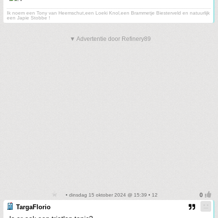
Ik noem een Tony van Heemschut,een Loeki Knol,een Brammetje Biesterveld en natuurlijk
een Japie Stobbe !
▼ Advertentie door Refinery89
• dinsdag 15 oktober 2024 @ 15:39 • 12
TargaFlorio