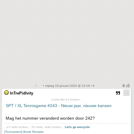
• vrijdag 19 januari 2024 @ 13:18 • 4
InTrePidIvity
Looks like it's broken...
SPT / XL Tennisgame #243 - Nieuw jaar, nieuwe kansen
Mag het nummer veranderd worden door 242?
...it's rielie broken... It's rielie, rielie broken...
Let's go wecycle
!
[Tournament] Beste Remake