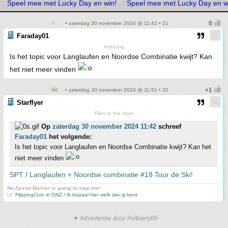
Speel mee met Lucky Day en win!
Speel mee met Lucky Day en w
• zaterdag 30 november 2024 @ 11:42 • 21
Faraday01
Inducing
Is het topic voor Langlaufen en Noordse Combinatie kwijt? Kan
het niet meer vinden
• zaterdag 30 november 2024 @ 11:51 • 22
Starflyer
Flies to the stars
Op
zaterdag 30 november 2024 11:42
schreef
Faraday01
het volgende:
Is het topic voor Langlaufen en Noordse Combinatie kwijt? Kan het
niet meer vinden
SPT / Langlaufen + Noordse combinatie #18 Tour de Ski!
No Dyson Barrier is going to stop me!
UI:
FlippingCoin in ONZ / Ik bepaal hier welk dier jij bent
▼ Advertentie door Refinery89