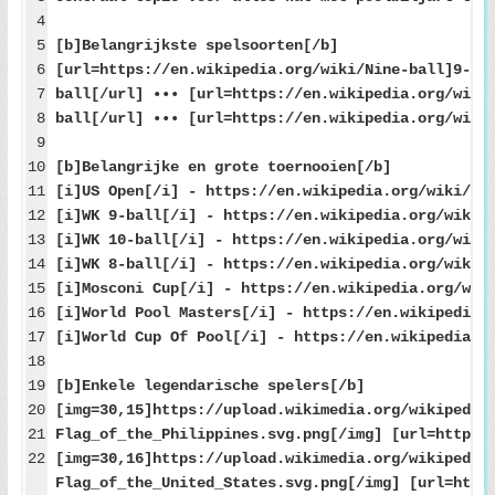
4
5
[b]Belangrijkste spelsoorten[/b]
6
[url=https://en.wikipedia.org/wiki/Nine-ball]9-ba
7
ball[/url] ••• [url=https://en.wikipedia.org/wiki
8
ball[/url] ••• [url=https://en.wikipedia.org/wiki
9
10
[b]Belangrijke en grote toernooien[/b]
11
[i]US Open[/i] - https://en.wikipedia.org/wiki/U.
12
[i]WK 9-ball[/i] - https://en.wikipedia.org/wiki/
13
[i]WK 10-ball[/i] - https://en.wikipedia.org/wiki
14
[i]WK 8-ball[/i] - https://en.wikipedia.org/wiki/
15
[i]Mosconi Cup[/i] - https://en.wikipedia.org/wik
16
[i]World Pool Masters[/i] - https://en.wikipedia.
17
[i]World Cup Of Pool[/i] - https://en.wikipedia.o
18
19
[b]Enkele legendarische spelers[/b]
20
[img=30,15]https://upload.wikimedia.org/wikipedia
21
Flag_of_the_Philippines.svg.png[/img] [url=https:
22
[img=30,16]https://upload.wikimedia.org/wikipedia
Flag_of_the_United_States.svg.png[/img] [url=http