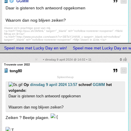
GGMM
Daar is gisteren toch antwoord opgekomen
Waarom dan nog blijven zeiken?
Alweer zo'n prachtige post van mij.
<a href="http://puu.sh/3kNmL" target="_blank" rel="nofollow norererer noopener" >Nicki
Minaj en ik</a>
<a href="http://www.youtube.com/watch?v=3BTsY1HAW_c target=_blank rel=nofollow"
target="_blank" rel="nofollow norererer noopener" >Mijn vissen in actie.</a>
Speel mee met Lucky Day en win!
Speel mee met Lucky Day en w
• dinsdag 9 april 2024 @ 14:02 • 11
Trouwste user 2022
tong80
Spleenheup
Op
dinsdag 9 april 2024 13:57
schreef
GGMM
het
volgende:
Daar is gisteren toch antwoord opgekomen
Waarom dan nog blijven zeiken?
Zeiken ? Beetje plagen.