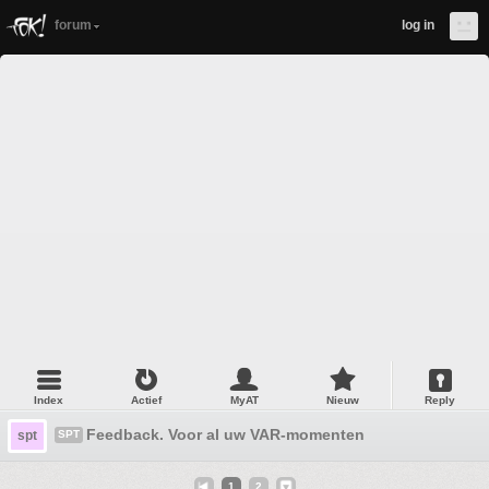
forum
log in
Index
Actief
MyAT
Nieuw
Reply
Feedback. Voor al uw VAR-momenten
spt
SPT
1
2