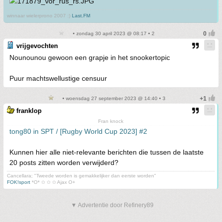
winnaar wielerprono 2007 :)
Last.FM
• zondag 30 april 2023 @ 08:17 • 2
vrijgevochten
Nounounou gewoon een grapje in het snookertopic
Puur machtswellustige censuur
• woensdag 27 september 2023 @ 14:40 • 3
franklop
Fran knock
tong80 in SPT / [Rugby World Cup 2023] #2
Kunnen hier alle niet-relevante berichten die tussen de laatste
20 posts zitten worden verwijderd?
Cancellara; "Tweede worden is gemakkelijker dan eerste worden"
FOK!sport
*O* ✩ ✩ ✩ Ajax O+
▼ Advertentie door Refinery89