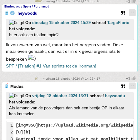
• vrijdag 18 oktober 2024 @ 13:35 • 16
Eindredactie Sport / Forummod
heywoodu
Op
dinsdag 15 oktober 2024 15:39
schreef
TargaFlorio
het volgende:
Is er ook een triatlon topic?
Ik zou zweren van wel, maar kan het nergens vinden. Deze
maar even gemaakt, dan valt er in elk geval ergens iets te
bespreken
SPT / [Triatlon] #1 Van sprints tot de Ironman!
• vrijdag 18 oktober 2024 @ 14:22 • 17
Modus
Op
vrijdag 18 oktober 2024 13:31
schreef
heywoodu
het volgende:
Als iemand van de poolvolgers dan ook een beetje OP in elkaar
kan knutselen..
1
[img=350]https://upload.wikimedia.org/wikipedia/c
2
[u][b]
3
Centraal topic voor alles wat met poolbiljart te 