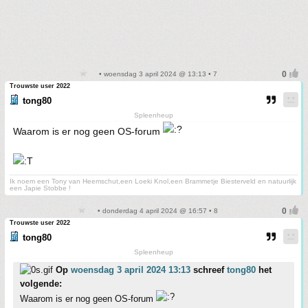
• woensdag 3 april 2024 @ 13:13 • 7
Trouwste user 2022
tong80
Spleenheup
Waarom is er nog geen OS-forum
Ik noem een Tony van Heemschut,een Loeki Knol,een Brammetje Biesterveld en natuurlijk
een Japie Stobbe !
• donderdag 4 april 2024 @ 16:57 • 8
Trouwste user 2022
tong80
Spleenheup
Op
woensdag 3 april 2024 13:13
schreef
tong80
het
volgende:
Waarom is er nog geen OS-forum