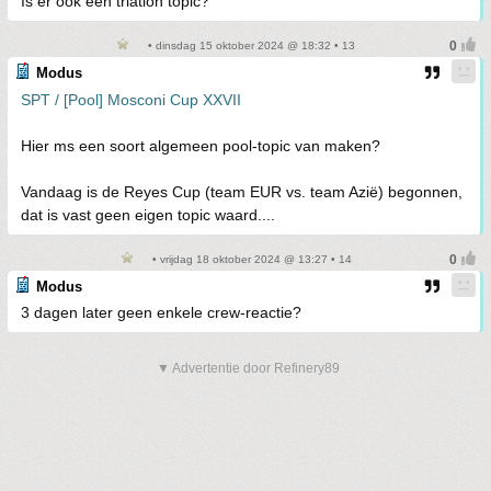
Is er ook een triatlon topic?
• dinsdag 15 oktober 2024 @ 18:32 • 13
Modus
SPT / [Pool] Mosconi Cup XXVII
Hier ms een soort algemeen pool-topic van maken?
Vandaag is de Reyes Cup (team EUR vs. team Azië) begonnen,
dat is vast geen eigen topic waard....
• vrijdag 18 oktober 2024 @ 13:27 • 14
Modus
3 dagen later geen enkele crew-reactie?
▼ Advertentie door Refinery89