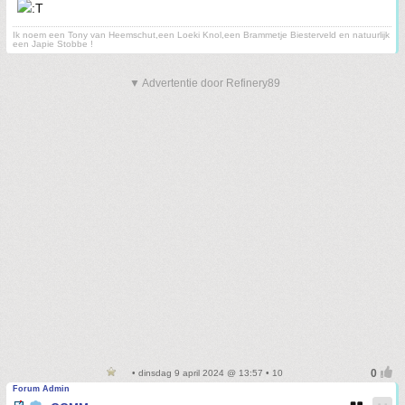
Ik noem een Tony van Heemschut,een Loeki Knol,een Brammetje Biesterveld en natuurlijk
een Japie Stobbe !
▼ Advertentie door Refinery89
• dinsdag 9 april 2024 @ 13:57 • 10
Forum Admin