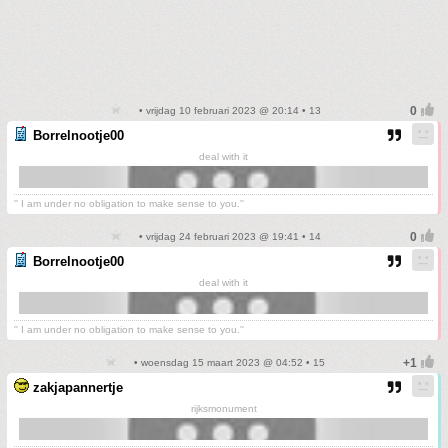
• vrijdag 10 februari 2023 @ 20:14 • 13
Borrelnootje00
deal with it
'' I am under no obligation to make sense to you.''
• vrijdag 24 februari 2023 @ 19:41 • 14
Borrelnootje00
deal with it
'' I am under no obligation to make sense to you.''
• woensdag 15 maart 2023 @ 04:52 • 15
zakjapannertje
rijksmonument