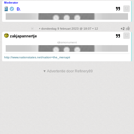
Moderator
D.
• donderdag 9 februari 2023 @ 18:07 • 12
zakjapannertje
rijksmonument
http://www.nationstates.net/nation=the_menapii
▼ Advertentie door Refinery89