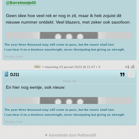
@Borrelnootje00
Geen idee hoe veel rek er nog in zit, maar ik heb zojuist dit
nieuwe nummer ontdekt. Veel blazers, met zeker ook saxofoon:
The year three thousand may still come to pass, but the music shall last
I can hear it on a timeless wavelength, never dissipating but giving us strength
.
Sterling Void
• maandag 23 januari 2023 @ 21:47 • 3
DJ11
Radio 49
En hier nog eentje, ook nieuw:
The year three thousand may still come to pass, but the music shall last
I can hear it on a timeless wavelength, never dissipating but giving us strength
.
Sterling Void
▼ Advertentie door Refinery89