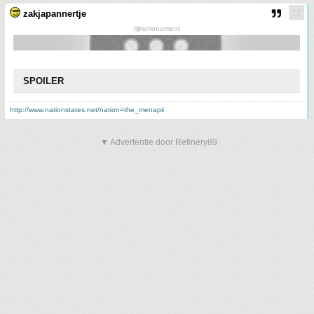
zakjapannertje
rijksmonument
SPOILER
http://www.nationstates.net/nation=the_menapii
▼ Advertentie door Refinery89