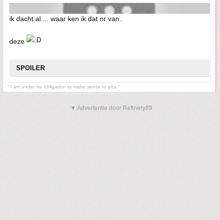
ik dacht al.... waar ken ik dat nr van..
deze
SPOILER
'' I am under no obligation to make sense to you.''
▼ Advertentie door Refinery89