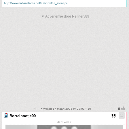
http://www.nationstates.net/nation=the_menapii
▼ Advertentie door Refinery89
• vrijdag 17 maart 2023 @ 22:03 • 16
Borrelnootje00
deal with it