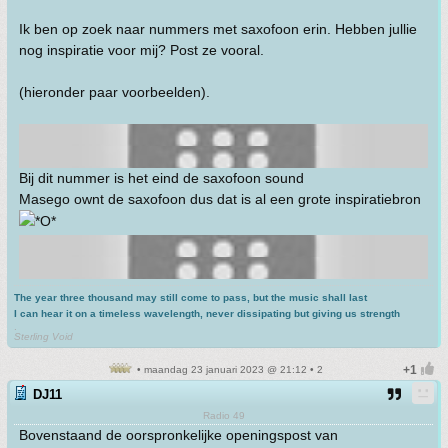
Ik ben op zoek naar nummers met saxofoon erin. Hebben jullie
nog inspiratie voor mij? Post ze vooral.
(hieronder paar voorbeelden).
Bij dit nummer is het eind de saxofoon sound
Masego ownt de saxofoon dus dat is al een grote inspiratiebron
The year three thousand may still come to pass, but the music shall last
I can hear it on a timeless wavelength, never dissipating but giving us strength
.
Sterling Void
• maandag 23 januari 2023 @ 21:12 • 2
DJ11
Radio 49
Bovenstaand de oorspronkelijke openingspost van