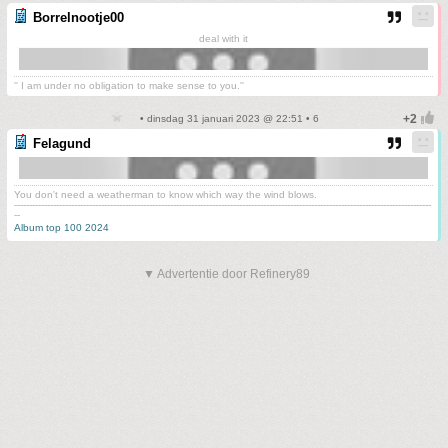
Borrelnootje00
deal with it
'' I am under no obligation to make sense to you.''
• dinsdag 31 januari 2023 @ 22:51 • 6
Felagund
You don't need a weatherman to know which way the wind blows.
-------------------------------------------------------------------------------------------------------------------------------------------
--
Album top 100 2024
▼ Advertentie door Refinery89