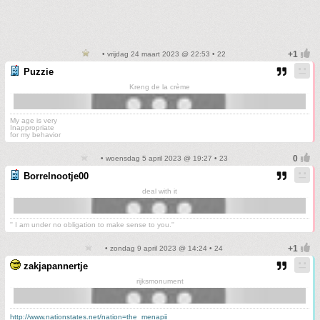
• vrijdag 24 maart 2023 @ 22:53 • 22
Puzzie
Kreng de la crème
My age is very
Inappropriate
for my behavior
• woensdag 5 april 2023 @ 19:27 • 23
Borrelnootje00
deal with it
'' I am under no obligation to make sense to you.''
• zondag 9 april 2023 @ 14:24 • 24
zakjapannertje
rijksmonument
http://www.nationstates.net/nation=the_menapii