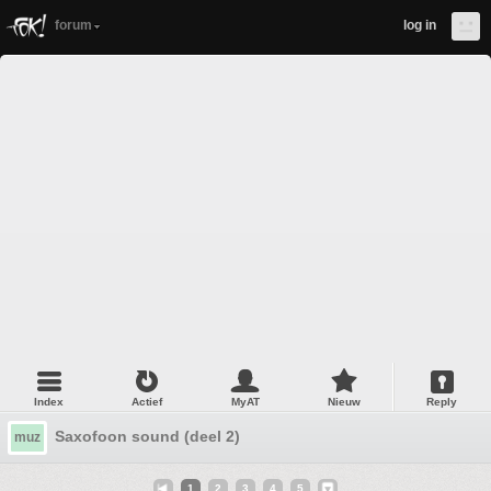
forum
log in
Index
Actief
MyAT
Nieuw
Reply
Saxofoon sound (deel 2)
muz
1
2
3
4
5