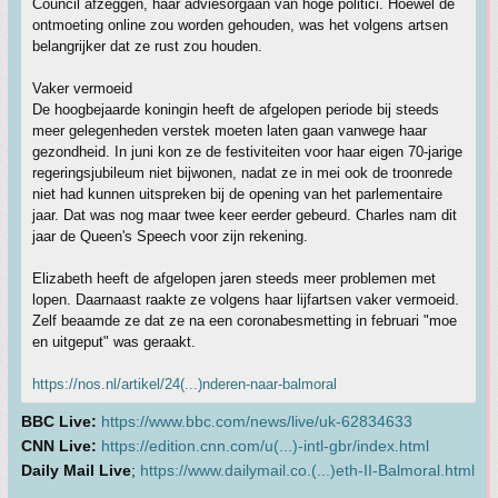
Council afzeggen, haar adviesorgaan van hoge politici. Hoewel de
ontmoeting online zou worden gehouden, was het volgens artsen
belangrijker dat ze rust zou houden.
Vaker vermoeid
De hoogbejaarde koningin heeft de afgelopen periode bij steeds
meer gelegenheden verstek moeten laten gaan vanwege haar
gezondheid. In juni kon ze de festiviteiten voor haar eigen 70-jarige
regeringsjubileum niet bijwonen, nadat ze in mei ook de troonrede
niet had kunnen uitspreken bij de opening van het parlementaire
jaar. Dat was nog maar twee keer eerder gebeurd. Charles nam dit
jaar de Queen's Speech voor zijn rekening.
Elizabeth heeft de afgelopen jaren steeds meer problemen met
lopen. Daarnaast raakte ze volgens haar lijfartsen vaker vermoeid.
Zelf beaamde ze dat ze na een coronabesmetting in februari "moe
en uitgeput" was geraakt.
https://nos.nl/artikel/24(...)nderen-naar-balmoral
BBC Live:
https://www.bbc.com/news/live/uk-62834633
CNN Live:
https://edition.cnn.com/u(...)-intl-gbr/index.html
Daily Mail Live
;
https://www.dailymail.co.(...)eth-II-Balmoral.html