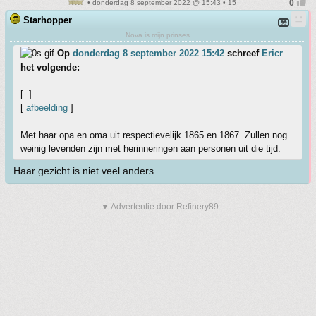
• donderdag 8 september 2022 @ 15:43 • 15
Starhopper
Nova is mijn prinses
Op
donderdag 8 september 2022 15:42
schreef
Ericr
het volgende:
[..]
[
afbeelding
]
Met haar opa en oma uit respectievelijk 1865 en 1867. Zullen nog
weinig levenden zijn met herinneringen aan personen uit die tijd.
Haar gezicht is niet veel anders.
▼ Advertentie door Refinery89