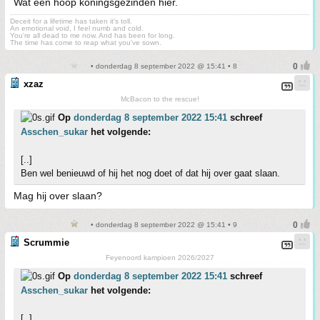
Wat een hoop koningsgezinden hier.
Deceit for a lifetime has taken it's toll.
An emotional void, I feel numb and cold.
You're all dead to me now. And has been for long.
The time has come to reap what you've sown.
• donderdag 8 september 2022 @ 15:41 • 8
xzaz
McBacon to the rescue!
Op
donderdag 8 september 2022 15:41
schreef
Asschen_sukar
het volgende:
[..]
Ben wel benieuwd of hij het nog doet of dat hij over gaat slaan.
Mag hij over slaan?
• donderdag 8 september 2022 @ 15:41 • 9
Scrummie
Feyenoord kampioen 2026/2027
Op
donderdag 8 september 2022 15:41
schreef
Asschen_sukar
het volgende:
[..]