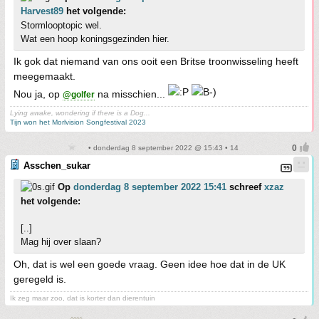
Harvest89
het volgende:
Stormlooptopic wel.
Wat een hoop koningsgezinden hier.
Ik gok dat niemand van ons ooit een Britse troonwisseling heeft
meegemaakt.
Nou ja, op
na misschien...
@golfer
Lying awake, wondering if there is a Dog...
Tijn won het Morlvision Songfestival 2023
• donderdag 8 september 2022 @ 15:43 • 14
Asschen_sukar
Op
donderdag 8 september 2022 15:41
schreef
xzaz
het volgende:
[..]
Mag hij over slaan?
Oh, dat is wel een goede vraag. Geen idee hoe dat in de UK
geregeld is.
Ik zeg maar zoo, dat is korter dan dierentuin