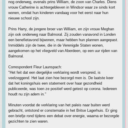
nog onderweg, evenals prins William, de zoon van Charles. Diens
vrouw Catherine is achtergebleven in Windsor waar ze sinds kort
wonen, omdat hun kinderen vandaag voor het eerst naar hun
nieuwe school zijn.
Prins Harry, de jongere broer van William, en zijn vrouw Meghan
zijn ook onderweg naar Balmoral. Zij zouden vanavond in Londen
een benefietavond bijwonen, maar hebben hun plannen aangepast.
Inmiddels zijn de twee, die in de Verenigde Staten wonen,
aangekomen op het vliegveld van Aberdeen, op een uur rijden van
Balmoral.
Correspondent Fleur Launspach:
"Het feit dat een dergelijke verklaring wordt verspreid, is
veelzeggend. Het laat zien hoe bezorgd men is. De laatste keer
dat het koningshuis een statement over haar gezondheid
publiceerde, was toen ze positief werd getest op corona. Iedereen
houdt nu zijn adem in."
Minuten voordat de verklaring van het paleis naar buiten werd
gebracht, ontstond er consternatie in het Britse Lagerhuis. Er ging
een briefje rond tijdens een debat over energie, waarna er bezorgde
gezichten te zien waren.