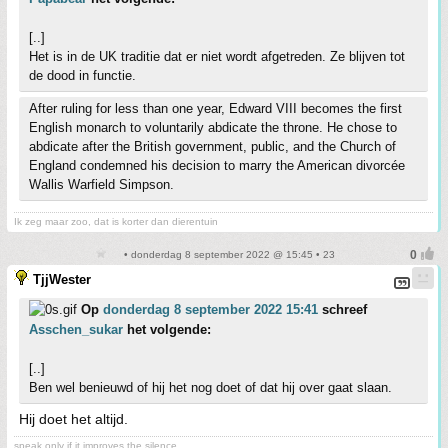
[..]
Het is in de UK traditie dat er niet wordt afgetreden. Ze blijven tot
de dood in functie.
After ruling for less than one year, Edward VIII becomes the first
English monarch to voluntarily abdicate the throne. He chose to
abdicate after the British government, public, and the Church of
England condemned his decision to marry the American divorcée
Wallis Warfield Simpson.
Ik zeg maar zoo, dat is korter dan dierentuin
• donderdag 8 september 2022 @ 15:45 • 23
TjjWester
Op
donderdag 8 september 2022 15:41
schreef
Asschen_sukar
het volgende:
[..]
Ben wel benieuwd of hij het nog doet of dat hij over gaat slaan.
Hij doet het altijd.
speak only if it improves the silence.