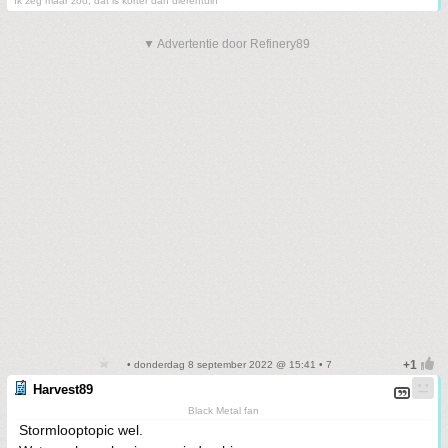
Ik zeg maar zoo, dat is korter dan dierentuin
▼ Advertentie door Refinery89
• donderdag 8 september 2022 @ 15:41 • 7
Harvest89
Black Metal fan
Stormlooptopic wel.