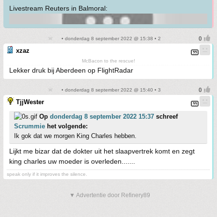
Livestream Reuters in Balmoral:
• donderdag 8 september 2022 @ 15:38 • 2
xzaz
McBacon to the rescue!
Lekker druk bij Aberdeen op FlightRadar
• donderdag 8 september 2022 @ 15:40 • 3
TjjWester
Op
donderdag 8 september 2022 15:37
schreef
Scrummie
het volgende:
Ik gok dat we morgen King Charles hebben.
Lijkt me bizar dat de dokter uit het slaapvertrek komt en zegt
king charles uw moeder is overleden.......
speak only if it improves the silence.
▼ Advertentie door Refinery89