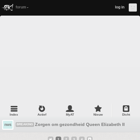
forum
log in
Index
Actief
MyAT
Nieuw
Dicht
Zorgen om gezondheid Queen Elizabeth II #2
nws
BREAKING
1
2
3
4