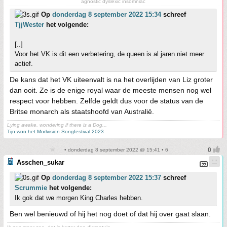
agnostic dyslexic insomniac
Op
donderdag 8 september 2022 15:34
schreef
TjjWester
het volgende:
[..]
Voor het VK is dit een verbetering, de queen is al jaren niet meer
actief.
De kans dat het VK uiteenvalt is na het overlijden van Liz groter
dan ooit. Ze is de enige royal waar de meeste mensen nog wel
respect voor hebben. Zelfde geldt dus voor de status van de
Britse monarch als staatshoofd van Australië.
Lying awake, wondering if there is a Dog...
Tijn won het Morlvision Songfestival 2023
• donderdag 8 september 2022 @ 15:41 • 6
Asschen_sukar
Op
donderdag 8 september 2022 15:37
schreef
Scrummie
het volgende:
Ik gok dat we morgen King Charles hebben.
Ben wel benieuwd of hij het nog doet of dat hij over gaat slaan.