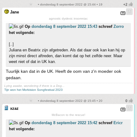
• donderdag 8 september 2022 @ 15:44 • 19
Jane
agnostic dyslexic insomniac
Op
donderdag 8 september 2022 15:43
schreef
Zorro
het volgende:
[..]
Juliana en Beatrix zijn afgetreden. Als dat daar ook kan kan hij op
zijn minst direct aftreden, dan komt dat op het zelfde neer. Maar
weet niet of dat in UK kan.
Tuurlijk kan dat in de UK. Heeft de oom van z'n moeder ook
gedaan.
Lying awake, wondering if there is a Dog...
Tijn won het Morlvision Songfestival 2023
• donderdag 8 september 2022 @ 15:45 • 20
xzaz
McBacon to the rescue!
Op
donderdag 8 september 2022 15:42
schreef
Ericr
het volgende: