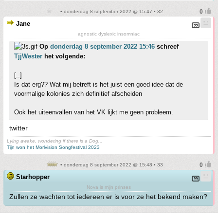
• donderdag 8 september 2022 @ 15:47 • 32
Jane
agnostic dyslexic insomniac
Op
donderdag 8 september 2022 15:46
schreef
TjjWester
het volgende:
[..]
Is dat erg?? Wat mij betreft is het juist een goed idee dat de
voormalige kolonies zich definitief afscheiden
Ook het uiteenvallen van het VK lijkt me geen probleem.
twitter
Lying awake, wondering if there is a Dog...
Tijn won het Morlvision Songfestival 2023
• donderdag 8 september 2022 @ 15:48 • 33
Starhopper
Nova is mijn prinses
Zullen ze wachten tot iedereen er is voor ze het bekend maken?