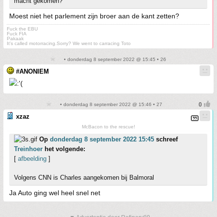
macht gekomen?
Moest niet het parlement zijn broer aan de kant zetten?
Fuck the EBU
Fuck FIA
Pakaak
It's called motorracing.Sorry? We went to carracing Toto
• donderdag 8 september 2022 @ 15:45 • 26
#ANONIEM
• donderdag 8 september 2022 @ 15:46 • 27
xzaz
McBacon to the rescue!
Op
donderdag 8 september 2022 15:45
schreef
Treinhoer
het volgende:
[
afbeelding
]
Volgens CNN is Charles aangekomen bij Balmoral
Ja Auto ging wel heel snel net