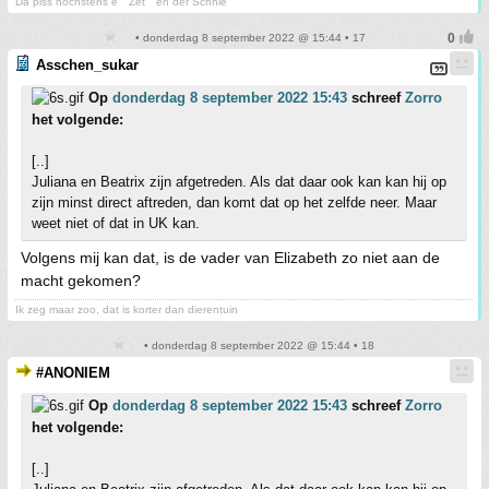
Dä piss höchstens e " Zet " en der Schnie
• donderdag 8 september 2022 @ 15:44 • 17
Asschen_sukar
Op
donderdag 8 september 2022 15:43
schreef
Zorro
het volgende:
[..]
Juliana en Beatrix zijn afgetreden. Als dat daar ook kan kan hij op
zijn minst direct aftreden, dan komt dat op het zelfde neer. Maar
weet niet of dat in UK kan.
Volgens mij kan dat, is de vader van Elizabeth zo niet aan de
macht gekomen?
Ik zeg maar zoo, dat is korter dan dierentuin
• donderdag 8 september 2022 @ 15:44 • 18
#ANONIEM
Op
donderdag 8 september 2022 15:43
schreef
Zorro
het volgende:
[..]