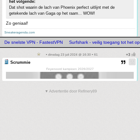
het volgende:
Dat shot waarin de lach van Phoenix perfect uitlijnt met de
getekende lach van Gaga op het raam... WOW!
Zo geniaal!
Sneakeragenda.com
De snelste VPN - FastestVPN
Surfshark - veilig toegang tot het op
• dinsdag 23 juli 2024 @ 16:30 • 61
Scrummie
Feyenoord kampioen 2026/2027
▼ Advertentie door Refinery89