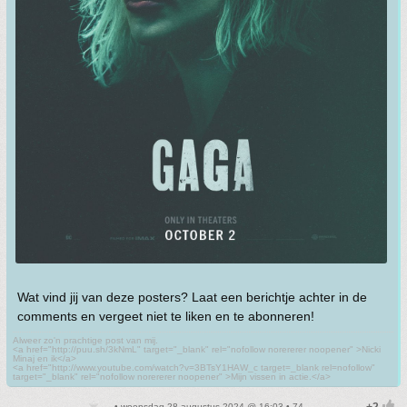
Wat vind jij van deze posters? Laat een berichtje achter in de
comments en vergeet niet te liken en te abonneren!
Alweer zo'n prachtige post van mij.
<a href="http://puu.sh/3kNmL" target="_blank" rel="nofollow norererer noopener" >Nicki
Minaj en ik</a>
<a href="http://www.youtube.com/watch?v=3BTsY1HAW_c target=_blank rel=nofollow"
target="_blank" rel="nofollow norererer noopener" >Mijn vissen in actie.</a>
• woensdag 28 augustus 2024 @ 16:03 • 74