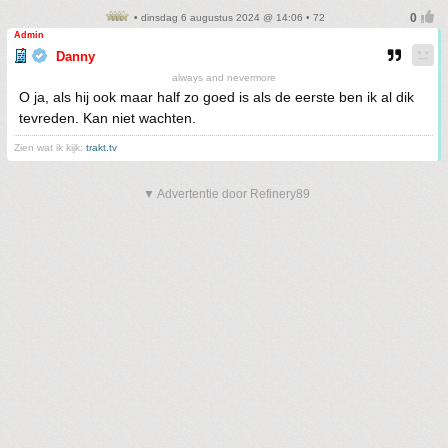
• dinsdag 6 augustus 2024 @ 14:06 • 72
Admin
Danny
always and nevermore
O ja, als hij ook maar half zo goed is als de eerste ben ik al dik
tevreden. Kan niet wachten.
Zien wat ik kijk:
trakt.tv
▼ Advertentie door Refinery89