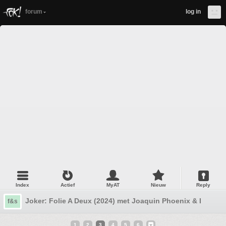
forum
log in
Index
Actief
MyAT
Nieuw
Reply
Joker: Folie A Deux (2024) met Joaquin Phoenix & Lady G
f&s
1
2
3
4
5
6