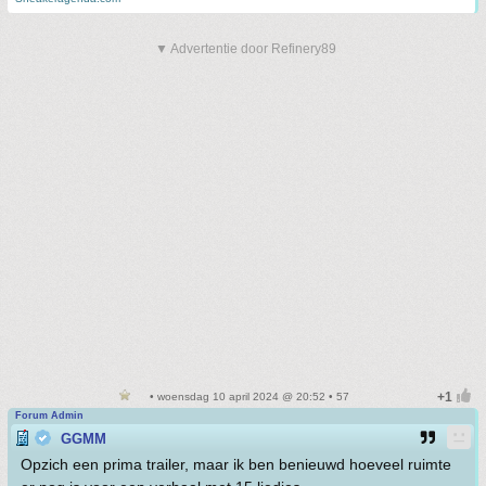
▼ Advertentie door Refinery89
• woensdag 10 april 2024 @ 20:52 • 57
Forum Admin
GGMM
Opzich een prima trailer, maar ik ben benieuwd hoeveel ruimte