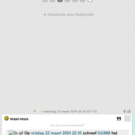
▼ Advertentie door Refinery89
• zaterdag 23 maart 2024 @ 10:43 • 51
maxi-mus
are you not entertained?
Op
vrijdag 22 maart 2024 22:35
schreef
GGMM
het