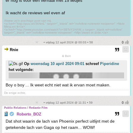
er nog is voor een verhaal met 15 liedjes
Ik wacht de reviews wel even af
Alweer zo'n prachtige post van mij.
<a href="http://puu.sh/3kNmL" target="_blank" rel="nofollow norererer noopener" >Nicki
Minaj en ik</a>
<a href="http://www.youtube.com/watch?v=3BTsY1HAW_c target=_blank rel=nofollow"
target="_blank" rel="nofollow norererer noopener" >Mijn vissen in actie.</a>
• vrijdag 12 april 2024 @ 00:03 • 58
Rnie
& Bert
Op
woensdag 10 april 2024 09:01
schreef
Piperidine
het volgende:
Boy o boy ... Ik weet echt niet wat ik ervan moet maken.
De enige echte.
• vrijdag 12 april 2024 @ 11:31 • 59
Public Relations / Redactie Film
Roberto_BOZ
Dat shot waarin de lach van Phoenix perfect uitlijnt met de
getekende lach van Gaga op het raam... WOW!