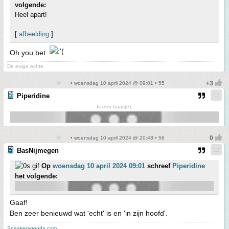
volgende:
Heel apart!
[
afbeelding
]
Oh you bet.
De enige echte.
• woensdag 10 april 2024 @ 09:01 • 55
Piperidine
Is een baas(e).
• woensdag 10 april 2024 @ 20:48 • 56
BasNijmegen
Op
woensdag 10 april 2024 09:01
schreef
Piperidine
het volgende:
Gaaf!
Ben zeer benieuwd wat 'echt' is en 'in zijn hoofd'.
Sneakeragenda.com