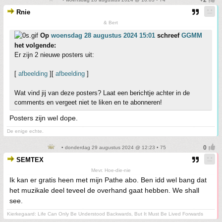
Rnie
& Bert
Op
woensdag 28 augustus 2024 15:01
schreef
GGMM
het volgende:
Er zijn 2 nieuwe posters uit:
[
afbeelding
][
afbeelding
]
Wat vind jij van deze posters? Laat een berichtje achter in de
comments en vergeet niet te liken en te abonneren!
Posters zijn wel dope.
De enige echte.
• donderdag 29 augustus 2024 @ 12:23 • 75
SEMTEX
Mevr. Hoe-die-nie
Ik kan er gratis heen met mijn Pathe abo. Ben idd wel bang dat
het muzikale deel teveel de overhand gaat hebben. We shall
see.
Kierkegaard: Life Can Only Be Understood Backwards, But It Must Be Lived Forwards