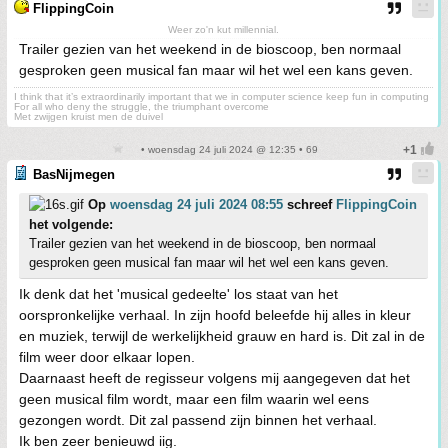
FlippingCoin
Weer zo'n kut millennial.
Trailer gezien van het weekend in de bioscoop, ben normaal
gesproken geen musical fan maar wil het wel een kans geven.
I think that it’s extraordinarily important that we in computer science keep fun in computing
For all who deny the struggle, the triumphant overcome
Met zwijgen kruist men de duivel
• woensdag 24 juli 2024 @ 12:35 • 69
BasNijmegen
Op
woensdag 24 juli 2024 08:55
schreef
FlippingCoin
het volgende:
Trailer gezien van het weekend in de bioscoop, ben normaal
gesproken geen musical fan maar wil het wel een kans geven.
Ik denk dat het 'musical gedeelte' los staat van het
oorspronkelijke verhaal. In zijn hoofd beleefde hij alles in kleur
en muziek, terwijl de werkelijkheid grauw en hard is. Dit zal in de
film weer door elkaar lopen.
Daarnaast heeft de regisseur volgens mij aangegeven dat het
geen musical film wordt, maar een film waarin wel eens
gezongen wordt. Dit zal passend zijn binnen het verhaal.
Ik ben zeer benieuwd iig.