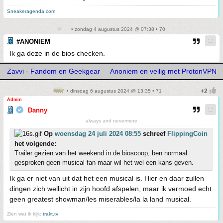
Sneakeragenda.com
• zondag 4 augustus 2024 @ 07:38 • 70
#ANONIEM
Ik ga deze in de bios checken.
Zavvi - Fandom en Geekgear
Anoniem en veilig met ProtonVPN
• dinsdag 6 augustus 2024 @ 13:35 • 71
Admin
Danny
always and nevermore
Op
woensdag 24 juli 2024 08:55
schreef
FlippingCoin
het volgende:
Trailer gezien van het weekend in de bioscoop, ben normaal
gesproken geen musical fan maar wil het wel een kans geven.
Ik ga er niet van uit dat het een musical is. Hier en daar zullen
dingen zich wellicht in zijn hoofd afspelen, maar ik vermoed echt
geen greatest showman/les miserables/la la land musical.
Zien wat ik kijk:
trakt.tv