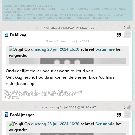
Alweer zo'n prachtige post van mij.
<a href="http://puu.sh/3kNmL" target="_blank" rel="nofollow norererer noopener" >Nicki
Minaj en ik</a>
<a href="http://www.youtube.com/watch?v=3BTsY1HAW_c target=_blank rel=nofollow"
target="_blank" rel="nofollow norererer noopener" >Mijn vissen in actie.</a>
• dinsdag 23 juli 2024 @ 22:20 • 66
Dr.Mikey
Games Crew van het jaar 2013
Op
dinsdag 23 juli 2024 16:30
schreef
Scrummie
het
volgende:
Onduidelijke trailer nog niet warm of koud van.
Gelukkig heb ik hbo daar komen de warner bros /dc films
redelijk snel op.
They wish to cure us. But I say to you, WE are the cure!
"WHAT IF YOU'RE RIGHT AND THEY'RE WRONG?"
R.I.P DTS.
• woensdag 24 juli 2024 @ 08:39 • 67
BasNijmegen
Op
dinsdag 23 juli 2024 16:30
schreef
Scrummie
het
volgende: