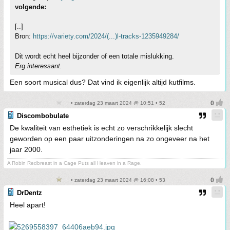
volgende:
[..]
Bron:
https://variety.com/2024/(...)l-tracks-1235949284/
Dit wordt echt heel bijzonder of een totale mislukking.
Erg interessant.
Een soort musical dus? Dat vind ik eigenlijk altijd kutfilms.
• zaterdag 23 maart 2024 @ 10:51 • 52
Discombobulate
De kwaliteit van esthetiek is echt zo verschrikkelijk slecht
geworden op een paar uitzonderingen na zo ongeveer na het
jaar 2000.
A Robin Redbreast in a Cage Puts all Heaven in a Rage.
• zaterdag 23 maart 2024 @ 16:08 • 53
DrDentz
Heel apart!