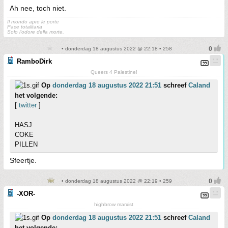
Ah nee, toch niet.
Il mondo apre le porte
Pace totalitaria
Solo l'odore della morte.
• donderdag 18 augustus 2022 @ 22:18 • 258
RamboDirk
Queers 4 Palestine!
Op
donderdag 18 augustus 2022 21:51
schreef
Caland
het volgende:
[
twitter
]
HASJ
COKE
PILLEN
Sfeertje.
• donderdag 18 augustus 2022 @ 22:19 • 259
-XOR-
highbrow marxist
Op
donderdag 18 augustus 2022 21:51
schreef
Caland
het volgende: