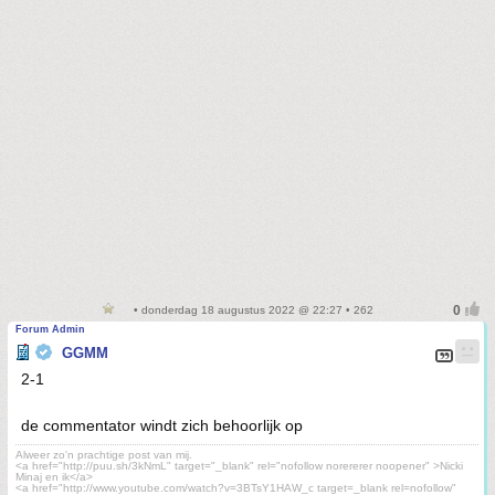
• donderdag 18 augustus 2022 @ 22:27 • 262
Forum Admin
GGMM
2-1
de commentator windt zich behoorlijk op
Alweer zo'n prachtige post van mij.
<a href="http://puu.sh/3kNmL" target="_blank" rel="nofollow norererer noopener" >Nicki
Minaj en ik</a>
<a href="http://www.youtube.com/watch?v=3BTsY1HAW_c target=_blank rel=nofollow"