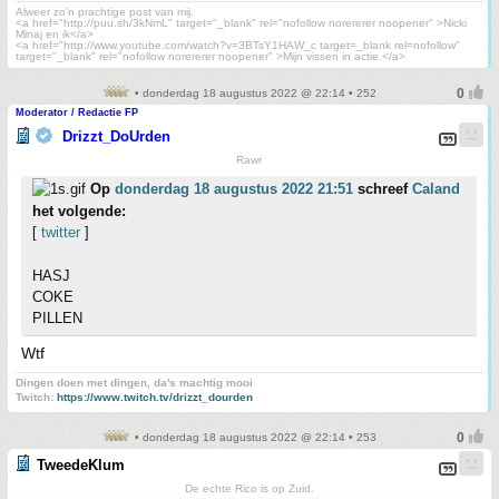
Alweer zo'n prachtige post van mij.
<a href="http://puu.sh/3kNmL" target="_blank" rel="nofollow norererer noopener" >Nicki
Minaj en ik</a>
<a href="http://www.youtube.com/watch?v=3BTsY1HAW_c target=_blank rel=nofollow"
target="_blank" rel="nofollow norererer noopener" >Mijn vissen in actie.</a>
• donderdag 18 augustus 2022 @ 22:14 • 252
Moderator / Redactie FP
Drizzt_DoUrden
Rawr
Op
donderdag 18 augustus 2022 21:51
schreef
Caland
het volgende:
[
twitter
]
HASJ
COKE
PILLEN
Wtf
Dingen doen met dingen, da's machtig mooi
Twitch:
https://www.twitch.tv/drizzt_dourden
• donderdag 18 augustus 2022 @ 22:14 • 253
TweedeKlum
De echte Rico is op Zuid.