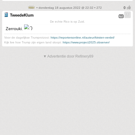
• donderdag 18 augustus 2022 @ 22:32 • 272
TweedeKlum
De echte Rico is op Zuid.
Zerrouki.
Voor de dagelijkse Trumprotzooi:
https://reportersonline.nl/auteur/kirsten-verdel/
Kijk live hoe Trump zijn eigen land sloopt:
https://www.project2025.observer/
▼ Advertentie door Refinery89