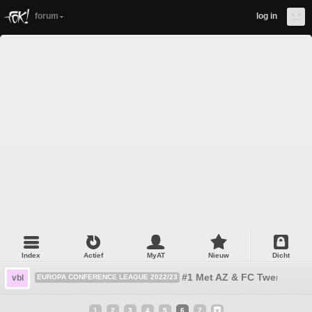
forum
log in
Index
Actief
MyAT
Nieuw
Dicht
#1 Met AZ & FC Twente
vbl
EUROPA CONFERENCE LEAGUE 2022/23
1
2
3
4
5
6
7