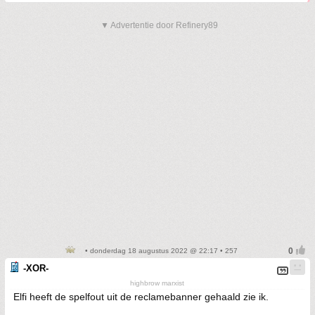
▼ Advertentie door Refinery89
• donderdag 18 augustus 2022 @ 22:17 • 257
-XOR-
highbrow marxist
Elfi heeft de spelfout uit de reclamebanner gehaald zie ik.