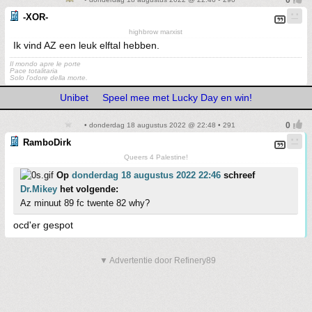
-XOR-
highbrow marxist
Ik vind AZ een leuk elftal hebben.
Il mondo apre le porte
Pace totalitaria
Solo l'odore della morte.
Unibet
Speel mee met Lucky Day en win!
• donderdag 18 augustus 2022 @ 22:48 • 291
RamboDirk
Queers 4 Palestine!
Op
donderdag 18 augustus 2022 22:46
schreef
Dr.Mikey
het volgende:
Az minuut 89 fc twente 82 why?
ocd'er gespot
▼ Advertentie door Refinery89