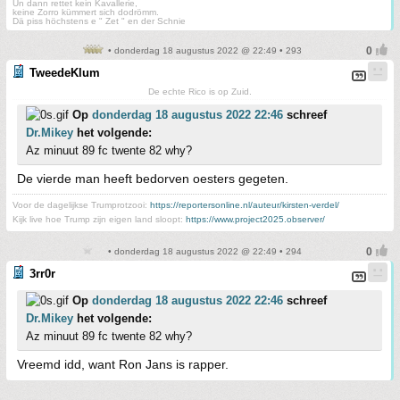
Un dann rettet kein Kavallerie,
keine Zorro kümmert sich dodrömm.
Dä piss höchstens e " Zet " en der Schnie
• donderdag 18 augustus 2022 @ 22:49 • 293
TweedeKlum
De echte Rico is op Zuid.
Op
donderdag 18 augustus 2022 22:46
schreef
Dr.Mikey
het volgende:
Az minuut 89 fc twente 82 why?
De vierde man heeft bedorven oesters gegeten.
Voor de dagelijkse Trumprotzooi:
https://reportersonline.nl/auteur/kirsten-verdel/
Kijk live hoe Trump zijn eigen land sloopt:
https://www.project2025.observer/
• donderdag 18 augustus 2022 @ 22:49 • 294
3rr0r
Op
donderdag 18 augustus 2022 22:46
schreef
Dr.Mikey
het volgende:
Az minuut 89 fc twente 82 why?
Vreemd idd, want Ron Jans is rapper.