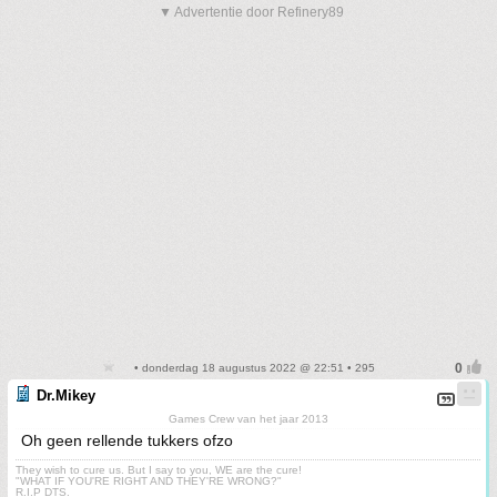
▼ Advertentie door Refinery89
• donderdag 18 augustus 2022 @ 22:51 • 295
Dr.Mikey
Games Crew van het jaar 2013
Oh geen rellende tukkers ofzo
They wish to cure us. But I say to you, WE are the cure!
"WHAT IF YOU'RE RIGHT AND THEY'RE WRONG?"
R.I.P DTS.