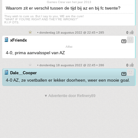
Games Crew van het jaar 2013
Waarom zit er verschil tussen de tijd bij az en bij fc twente?
They wish to cure us. But I say to you, WE are the cure!
"WHAT IF YOU'RE RIGHT AND THEY'RE WRONG?"
R.I.P DTS.
• donderdag 18 augustus 2022 @ 22:45 • 285
xFriendx
Alfist
4-0, prima aanvalsspel van AZ
• donderdag 18 augustus 2022 @ 22:45 • 286
Dale__Cooper
4-0 AZ, ze voetballen er lekker doorheen, weer een mooie goal.
▼ Advertentie door Refinery89