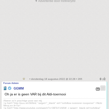
▼ Advertentie door Refinery89
• donderdag 18 augustus 2022 @ 22:28 • 265
Forum Admin
GGMM
Oh ja er is geen VAR bij dit Aldi-toernooi
Alweer zo'n prachtige post van mij.
<a href="http://puu.sh/3kNmL" target="_blank" rel="nofollow norererer noopener" >Nicki
Minaj en ik</a>
<a href="http://www.youtube.com/watch?v=3BTsY1HAW_c target=_blank rel=nofollow"