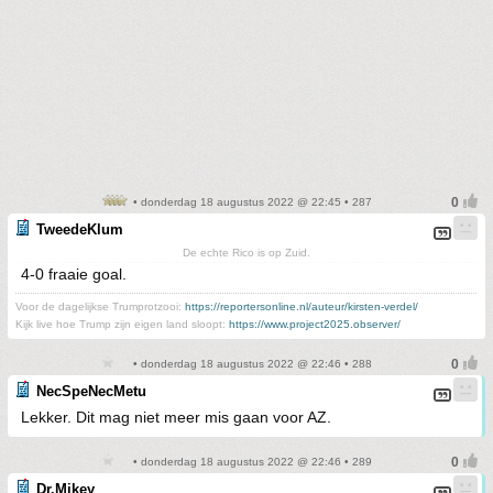
• donderdag 18 augustus 2022 @ 22:45 • 287
TweedeKlum
De echte Rico is op Zuid.
4-0 fraaie goal.
Voor de dagelijkse Trumprotzooi:
https://reportersonline.nl/auteur/kirsten-verdel/
Kijk live hoe Trump zijn eigen land sloopt:
https://www.project2025.observer/
• donderdag 18 augustus 2022 @ 22:46 • 288
NecSpeNecMetu
Lekker. Dit mag niet meer mis gaan voor AZ.
• donderdag 18 augustus 2022 @ 22:46 • 289
Dr.Mikey