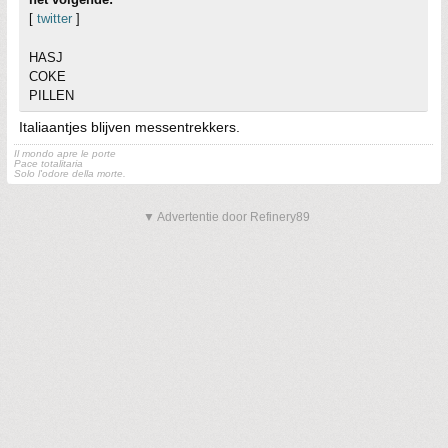
[
twitter
]
HASJ
COKE
PILLEN
Italiaantjes blijven messentrekkers.
Il mondo apre le porte
Pace totalitaria
Solo l'odore della morte.
▼ Advertentie door Refinery89