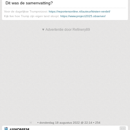
Dit was de samenvatting?
Voor de dagelijkse Trumprotzooi:
https://reportersonline.nl/auteur/kirsten-verdel/
Kijk live hoe Trump zijn eigen land sloopt:
https://www.project2025.observer/
▼ Advertentie door Refinery89
• donderdag 18 augustus 2022 @ 22:14 • 254
#ANONIEM