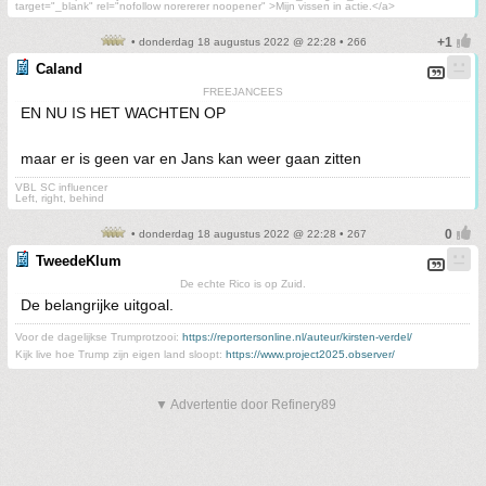
target="_blank" rel="nofollow norererer noopener" >Mijn vissen in actie.</a>
• donderdag 18 augustus 2022 @ 22:28 • 266
Caland
FREEJANCEES
EN NU IS HET WACHTEN OP
maar er is geen var en Jans kan weer gaan zitten
VBL SC influencer
Left, right, behind
• donderdag 18 augustus 2022 @ 22:28 • 267
TweedeKlum
De echte Rico is op Zuid.
De belangrijke uitgoal.
Voor de dagelijkse Trumprotzooi:
https://reportersonline.nl/auteur/kirsten-verdel/
Kijk live hoe Trump zijn eigen land sloopt:
https://www.project2025.observer/
▼ Advertentie door Refinery89