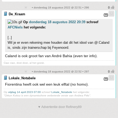
• donderdag 18 augustus 2022 @ 22:51 • 296
De_Kraam
Op
donderdag 18 augustus 2022 20:39
schreef
AFCNiels
het volgende:
[..]
Wil je er even rekening mee houden dat dit het idool van @:Caland
is, sinds zijn trainerschap bij Feyenoord.
Caland is ook groot fan van André Bahia (even ter info).
Ciao ciao, doei doei, al het goeie.
• donderdag 18 augustus 2022 @ 22:52 • 297
Lokale_Notabele
Fiorentina heeft ook wel een leuk elftal (no homo).
Op
vrijdag 14 april 2023 07:00
schreef
Lokale_Notabele
het volgende:
"Orkun Kokcu is een dynamischere verbeterde versie van Andrea Pirlo".
▼ Advertentie door Refinery89