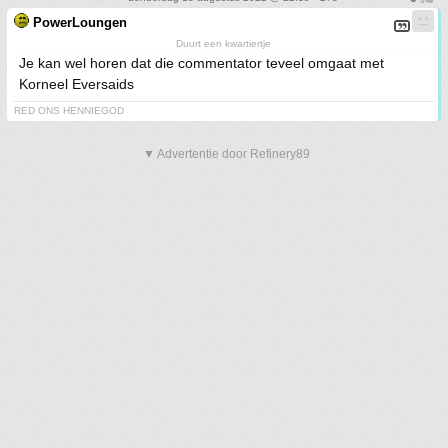
PowerLoungen
Duurt een kwartiertje
Je kan wel horen dat die commentator teveel omgaat met
Korneel Eversaids
RED ONS HENNIEGOD
▼ Advertentie door Refinery89