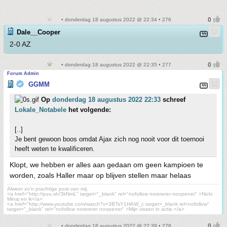
• donderdag 18 augustus 2022 @ 22:34 • 276
Dale__Cooper
2-0 AZ
• donderdag 18 augustus 2022 @ 22:35 • 277
Forum Admin
GGMM
Op
donderdag 18 augustus 2022 22:33
schreef
Lokale_Notabele
het volgende:
[..]
Je bent gewoon boos omdat Ajax zich nog nooit voor dit toernooi
heeft weten te kwalificeren.
Klopt, we hebben er alles aan gedaan om geen kampioen te
worden, zoals Haller maar op blijven stellen maar helaas
Alweer zo'n prachtige post van mij.
<a href="http://puu.sh/3kNmL" target="_blank" rel="nofollow norererer noopener" >Nicki
Minaj en ik</a>
<a href="http://www.youtube.com/watch?v=3BTsY1HAW_c target=_blank rel=nofollow"
target="_blank" rel="nofollow norererer noopener" >Mijn vissen in actie.</a>
• donderdag 18 augustus 2022 @ 22:39 • 278