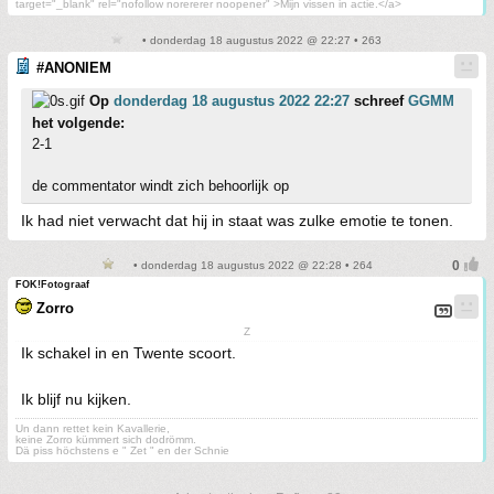
target="_blank" rel="nofollow norererer noopener" >Mijn vissen in actie.</a>
• donderdag 18 augustus 2022 @ 22:27 • 263
#ANONIEM
Op
donderdag 18 augustus 2022 22:27
schreef
GGMM
het volgende:
2-1
de commentator windt zich behoorlijk op
Ik had niet verwacht dat hij in staat was zulke emotie te tonen.
• donderdag 18 augustus 2022 @ 22:28 • 264
FOK!Fotograaf
Zorro
Z
Ik schakel in en Twente scoort.
Ik blijf nu kijken.
Un dann rettet kein Kavallerie,
keine Zorro kümmert sich dodrömm.
Dä piss höchstens e " Zet " en der Schnie