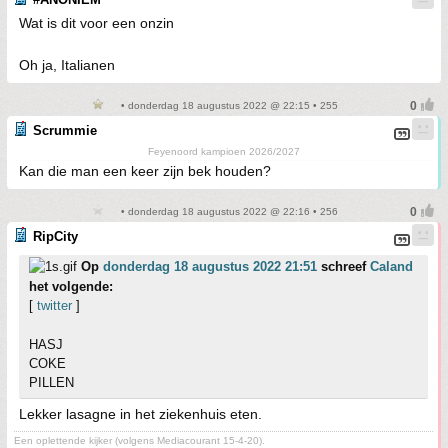
Wat is dit voor een onzin
Oh ja, Italianen
• donderdag 18 augustus 2022 @ 22:15 • 255
Scrummie
Feyenoord kampioen 2026/2027
Kan die man een keer zijn bek houden?
• donderdag 18 augustus 2022 @ 22:16 • 256
RipCity
Op
donderdag 18 augustus 2022 21:51
schreef
Caland
het volgende:
[
twitter
]
HASJ
COKE
PILLEN
Lekker lasagne in het ziekenhuis eten.
Een oplettende kijker (volgens Mediacourant 15-4-20).