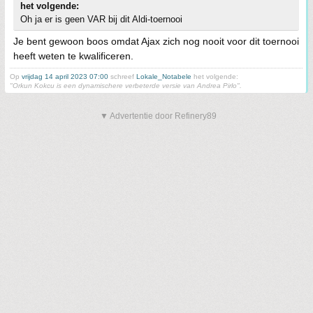
het volgende:
Oh ja er is geen VAR bij dit Aldi-toernooi
Je bent gewoon boos omdat Ajax zich nog nooit voor dit toernooi
heeft weten te kwalificeren.
Op
vrijdag 14 april 2023 07:00
schreef
Lokale_Notabele
het volgende:
"Orkun Kokcu is een dynamischere verbeterde versie van Andrea Pirlo".
▼ Advertentie door Refinery89