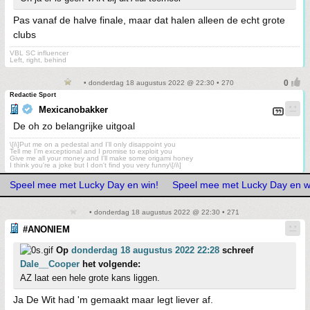
Pas vanaf de halve finale, maar dat halen alleen de echt grote
clubs
VBL SC influencer
Left, right, behind
• donderdag 18 augustus 2022 @ 22:30 • 270
Redactie Sport
Mexicanobakker
De oh zo belangrijke uitgoal
\[i\]Put me on a pedestal and I'll only disappoint you
Tell me I'm exceptional and I promise to exploit you
Give me all your money and I'll make some origami honey
I think you're a joke but I don't find you very funny\[/i\]
Speel mee met Lucky Day en win!
Speel mee met Lucky Day en w
• donderdag 18 augustus 2022 @ 22:30 • 271
#ANONIEM
Op
donderdag 18 augustus 2022 22:28
schreef
Dale__Cooper
het volgende:
AZ laat een hele grote kans liggen.
Ja De Wit had 'm gemaakt maar legt liever af.