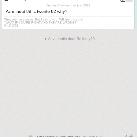
Games Crew van het jaar 2013
Az minuut 89 fc twente 82 why?
They wish to cure us. But I say to you, WE are the cure!
"WHAT IF YOU'RE RIGHT AND THEY'RE WRONG?"
R.I.P DTS.
▼ Advertentie door Refinery89
• donderdag 18 augustus 2022 @ 22:46 • 290