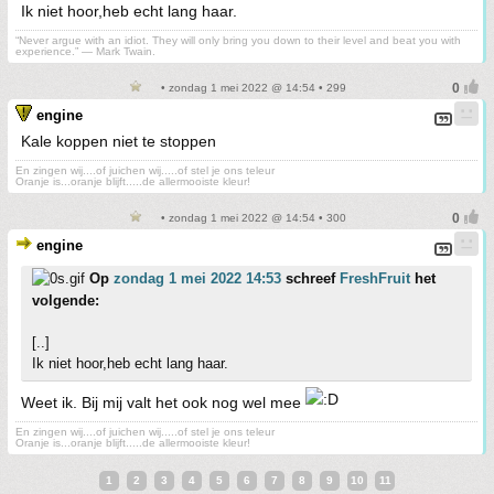
Ik niet hoor,heb echt lang haar.
“Never argue with an idiot. They will only bring you down to their level and beat you with
experience.” ― Mark Twain.
• zondag 1 mei 2022 @ 14:54 • 299
engine
Kale koppen niet te stoppen
En zingen wij....of juichen wij.....of stel je ons teleur
Oranje is...oranje blijft.....de allermooiste kleur!
• zondag 1 mei 2022 @ 14:54 • 300
engine
Op
zondag 1 mei 2022 14:53
schreef
FreshFruit
het
volgende:
[..]
Ik niet hoor,heb echt lang haar.
Weet ik. Bij mij valt het ook nog wel mee
En zingen wij....of juichen wij.....of stel je ons teleur
Oranje is...oranje blijft.....de allermooiste kleur!
1
2
3
4
5
6
7
8
9
10
11