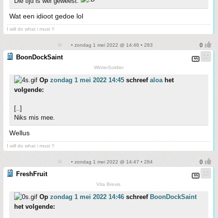
Die tijd is wel geweest.
Wat een idioot gedoe lol
I will do what i must !!
• zondag 1 mei 2022 @ 14:46 • 283
BoonDockSaint
WinterSoldier
Op
zondag 1 mei 2022 14:45
schreef
aloa
het
volgende:
[..]
Niks mis mee.
Wellus
I will do what i must !!
• zondag 1 mei 2022 @ 14:47 • 284
FreshFruit
Vita Brevis.
Op
zondag 1 mei 2022 14:46
schreef
BoonDockSaint
het volgende: