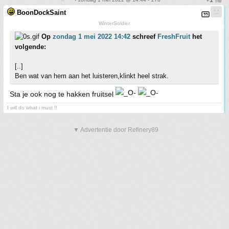
BoonDockSaint
WinterSoldier
Op
zondag 1 mei 2022 14:42
schreef
FreshFruit
het
volgende:
[..]
Ben wat van hem aan het luisteren,klinkt heel strak.
Sta je ook nog te hakken fruitsel
I will do what i must !!
▼ Advertentie door Refinery89