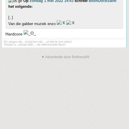
Op
zondag 1 mei 2022 14:43
schreef
BoonDockSaint
het volgende:
[..]
Van die gabber muziek enzo
Hardcore
En zingen wij....of juichen wij.....of stel je ons teleur
Oranje is...oranje blijft.....de allermooiste kleur!
▼ Advertentie door Refinery89