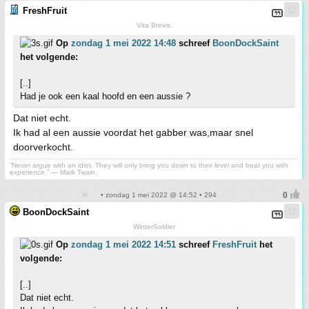
FreshFruit
Vita Brevis.
Op
zondag 1 mei 2022 14:48
schreef
BoonDockSaint
het volgende:
[..]
Had je ook een kaal hoofd en een aussie ?
Dat niet echt.
Ik had al een aussie voordat het gabber was,maar snel
doorverkocht.
“Never argue with an idiot. They will only bring you down to their level and beat you with
experience.” ― Mark Twain.
• zondag 1 mei 2022 @ 14:52 • 294
BoonDockSaint
WinterSoldier
Op
zondag 1 mei 2022 14:51
schreef
FreshFruit
het
volgende:
[..]
Dat niet echt.