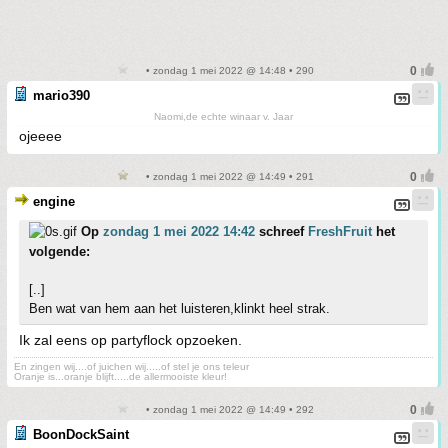
• zondag 1 mei 2022 @ 14:48 • 290
mario390
Naomi,de echte winaar v. Jaar
ojeeee
• zondag 1 mei 2022 @ 14:49 • 291
engine
Op
zondag 1 mei 2022 14:42
schreef
FreshFruit
het
volgende:
[..]
Ben wat van hem aan het luisteren,klinkt heel strak.
Ik zal eens op partyflock opzoeken.
En zingen wij....of juichen wij.....of stel je ons teleur
Oranje is...oranje blijft.....de allermooiste kleur!
• zondag 1 mei 2022 @ 14:49 • 292
BoonDockSaint