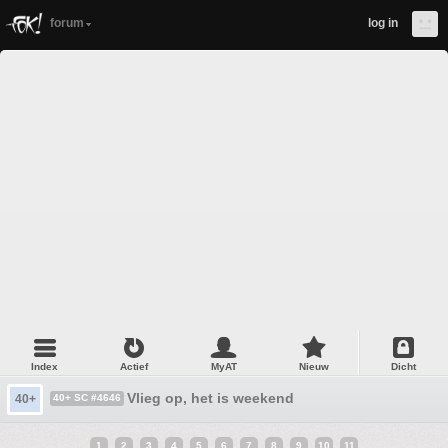
forum
log in
Index
Actief
MyAT
Nieuw
Dicht
Vlieg op, het is weekend
40+
40+ SC #4646
1
2
3
4
5
6
7
8
9
10
11