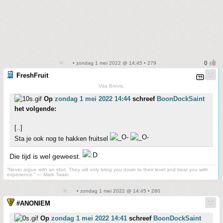
• zondag 1 mei 2022 @ 14:45 • 279
FreshFruit
Vita Brevis.
Op
zondag 1 mei 2022 14:44
schreef
BoonDockSaint
het volgende:
[..]
Sta je ook nog te hakken fruitsel
Die tijd is wel geweest.
“Never argue with an idiot. They will only bring you down to their level and beat you with
experience.” ― Mark Twain.
• zondag 1 mei 2022 @ 14:45 • 280
#ANONIEM
Op
zondag 1 mei 2022 14:41
schreef
BoonDockSaint