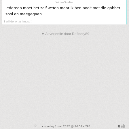
WinterSoldier
Iedereen moet het zelf weten maar ik ben nooit met die gabber
zooi en meegegaan
I will do what i must !!
▼ Advertentie door Refinery89
• zondag 1 mei 2022 @ 14:51 • 293