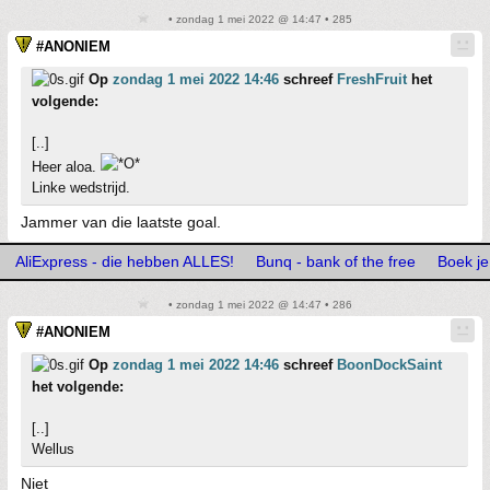
• zondag 1 mei 2022 @ 14:47 • 285
#ANONIEM
Op
zondag 1 mei 2022 14:46
schreef
FreshFruit
het
volgende:
[..]
Heer aloa.
Linke wedstrijd.
Jammer van die laatste goal.
AliExpress - die hebben ALLES!
Bunq - bank of the free
Boek je
• zondag 1 mei 2022 @ 14:47 • 286
#ANONIEM
Op
zondag 1 mei 2022 14:46
schreef
BoonDockSaint
het volgende:
[..]
Wellus
Niet