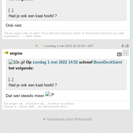
[..]
Had je ook een kaal hoofd ?
Ook niet.
“Never argue with an idiot. They will only bring you down to their level and beat you with
experience.” ― Mark Twain.
• zondag 1 mei 2022 @ 14:53 • 297
engine
Op
zondag 1 mei 2022 14:52
schreef
BoonDockSaint
het volgende:
[..]
Had je ook een kaal hoofd ?
Dat wel steeds meer
En zingen wij....of juichen wij.....of stel je ons teleur
Oranje is...oranje blijft.....de allermooiste kleur!
▼ Advertentie door Refinery89