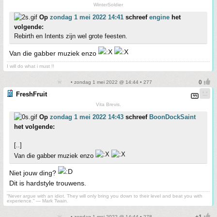
WinterSoldier
Op
zondag 1 mei 2022 14:41
schreef
engine
het
volgende:
Rebirth en Intents zijn wel grote feesten.
Van die gabber muziek enzo
I will do what i must !!
• zondag 1 mei 2022 @ 14:44 • 277
FreshFruit
Vita Brevis.
Op
zondag 1 mei 2022 14:43
schreef
BoonDockSaint
het volgende:
[..]
Van die gabber muziek enzo
Niet jouw ding?
Dit is hardstyle trouwens.
“Never argue with an idiot. They will only bring you down to their level and beat you with
experience.” ― Mark Twain.
• zondag 1 mei 2022 @ 14:44 • 278