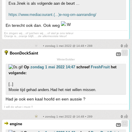
Eva Jinek is als volgende aan de beurt ...
https://www.mediacourant.(...)e-nog-om-aanranding/
En terecht ook dan. Ook weg
En zingen wij....of juichen wij.....of stel je ons teleur
Oranje is...oranje blijft.....de allermooiste kleur!
• zondag 1 mei 2022 @ 14:48 • 288
BoonDockSaint
WinterSoldier
Op
zondag 1 mei 2022 14:47
schreef
FreshFruit
het
volgende:
[..]
Mooie tijd gehad anders.Had het niet willen missen.
Had je ook een kaal hoofd en een aussie ?
I will do what i must !!
• zondag 1 mei 2022 @ 14:48 • 289
engine