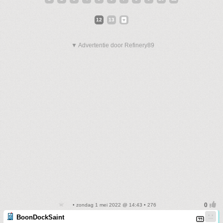
12
13
▼ Advertentie door Refinery89
• zondag 1 mei 2022 @ 14:43 • 276
BoonDockSaint