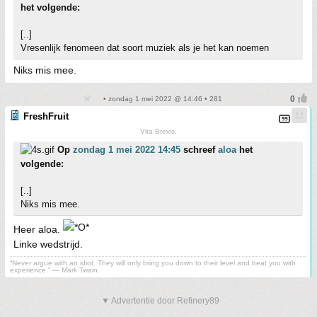
het volgende:
[..]
Vresenlijk fenomeen dat soort muziek als je het kan noemen
Niks mis mee.
• zondag 1 mei 2022 @ 14:46 • 281
FreshFruit
Vita Brevis.
Op
zondag 1 mei 2022 14:45
schreef
aloa
het
volgende:
[..]
Niks mis mee.
Heer aloa.
Linke wedstrijd.
“Never argue with an idiot. They will only bring you down to their level and beat you with
experience.” ― Mark Twain.
▼ Advertentie door Refinery89