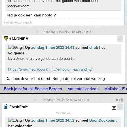
Ik had al een aussie voordat het gabber was,maar snel
doorverkocht.
Had je ook een kaal hoofd ?
I will do what i must !!
• zondag 1 mei 2022 @ 14:52 • 295
#ANONIEM
Op
zondag 1 mei 2022 14:41
schreef
chufi
het
volgende:
Eva Jinek is als volgende aan de beurt ...
https://www.mediacourant.(...)e-nog-om-aanranding/
Dat lees ik voor het eerst. Beetje debiel verhaal wel zeg.
Boek je safari bij Beekse Bergen
Vattenfall cadeau
Mailbird - E
• zondag 1 mei 2022 @ 14:53 • 296
FreshFruit
Vita Brevis.
Op
zondag 1 mei 2022 14:52
schreef
BoonDockSaint
het volgende: