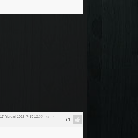
17 februari 2022 @ 15:12
:35
#5