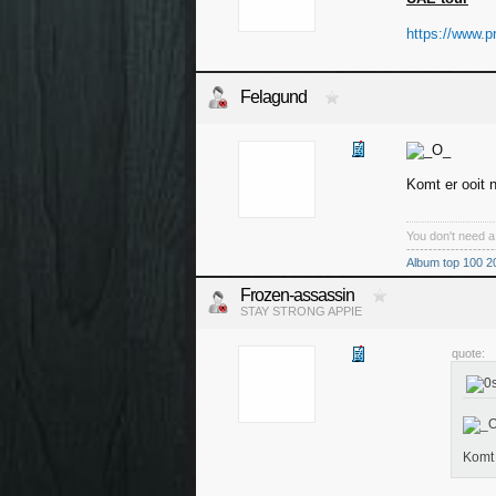
https://www.pr
Felagund
Komt er ooit 
You don't need 
--------------------
Album top 100 2
Frozen-assassin
STAY STRONG APPIE
quote:
Komt 