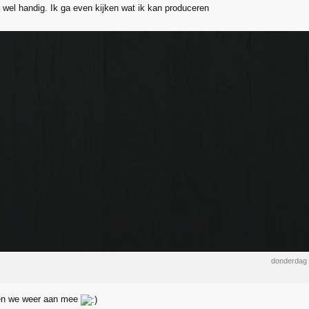
 wel handig. Ik ga even kijken wat ik kan produceren
donderdag 
oen we weer aan mee