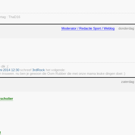
rtag : ThaD16
Moderator / Redactie Sport / Weblog
donderdag 
dik ;(
ni 2014 12:30
schreef
3rdRock
het volgende:
aan trouwen. nu ben je gewoon die Oom Rubber die met onze mama leuke dingen doet :)
zaterdag
scholier
t