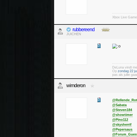
Xbox Live Game
rubbereend
JUICHEN
DeLuna vindt me 
Op
zondag 22 ju
pas als jullie g
wimderon
@Rellende_Rot
@Sabata
@Steven184
@showtimer
@Pino112
@skysherrif
@Pepersaus
@Forum_Gues