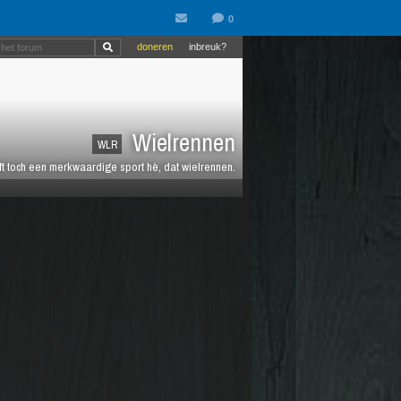
doneren
inbreuk?
Wielrennen
WLR
jft toch een merkwaardige sport hè, dat wielrennen.