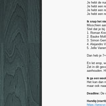
Je hebt de nu
Je hebt een r
Je hebt een re
Je hebt een r
Ik snap het ni
Misschien aan
Stel dat je b
1. Roman Kre
2. Bauke Mol
3. Simon Ger
4. Alejandro 
5. Jelle Vanen
Dan heb je 7
En let erop, 
Zet in dit gev
aanhouden. Hi
Ik ga een wee
Het kan dan na
maar ook naar
De o
Deadline:
Handig (startli
https://procy