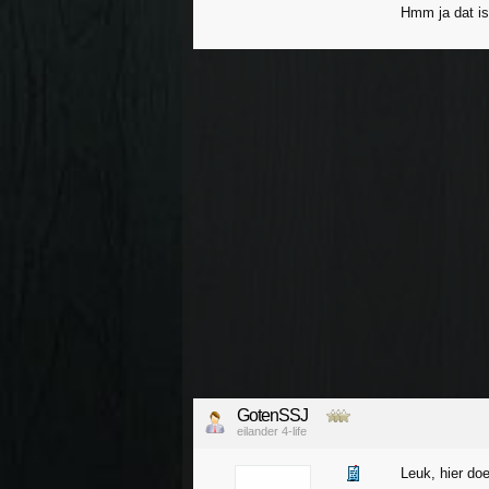
Hmm ja dat is
GotenSSJ
eilander 4-life
Leuk, hier d