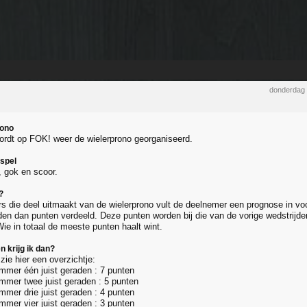
donderdag 
rono
wordt op FOK! weer de wielerprono georganiseerd.
 spel
, gok en scoor.
?
rs die deel uitmaakt van de wielerprono vult de deelnemer een prognose in voo
en dan punten verdeeld. Deze punten worden bij die van de vorige wedstrijd
ie in totaal de meeste punten haalt wint.
 krijg ik dan?
zie hier een overzichtje:
mmer één juist geraden : 7 punten
mmer twee juist geraden : 5 punten
mmer drie juist geraden : 4 punten
mmer vier juist geraden : 3 punten