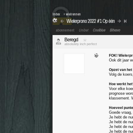
Index
»
wielrennen
Wielerprono 2022 #1 Op één
abonnement
Unibet
Coolblue
Bitvavo
Beregd
absolutely inch perfect
FOK! Wielerp
Ook dit jaar 
Opzet van het
Volg de koers
Hoe werkt het
Voor elke koe
prognose word
klassement. W
Hoeveel punten
Goede vraag, 
Je hebt de nu
Je hebt de nu
Je hebt de nu
Je hebt de nu