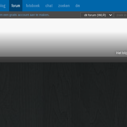
log
forum
fotoboek
chat
zoeken
dm
om een gratis account aan te maken
.
Het bli