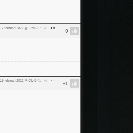
17 februari 2022 @ 22:06
:07
#6
 19 februari 2022 @ 05:48
:41
#7