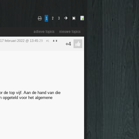
1
2
3
actieve topics
nieuwe topics
17 februari 2022 @ 13:45
:29
#1
r de top vijf. Aan de hand van die
en opgeteld voor het algemene