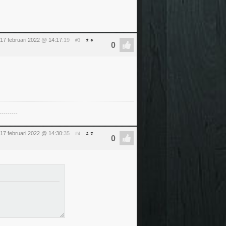
17 februari 2022 @ 14:17
:19
#3
---------
17 februari 2022 @ 14:30
:35
#4