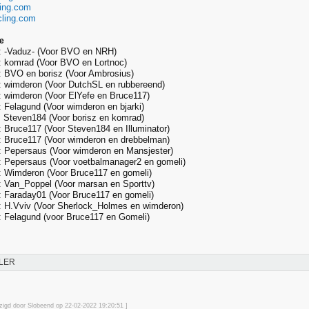
king.com
ycling.com
me
: -Vaduz- (Voor BVO en NRH)
: komrad (Voor BVO en Lortnoc)
: BVO en borisz (Voor Ambrosius)
: wimderon (Voor DutchSL en rubbereend)
 wimderon (Voor ElYefe en Bruce117)
 Felagund (Voor wimderon en bjarki)
 Steven184 (Voor borisz en komrad)
 Bruce117 (Voor Steven184 en Illuminator)
: Bruce117 (Voor wimderon en drebbelman)
: Pepersaus (Voor wimderon en Mansjester)
: Pepersaus (Voor voetbalmanager2 en gomeli)
: Wimderon (Voor Bruce117 en gomeli)
 Van_Poppel (Voor marsan en Sporttv)
 Faraday01 (Voor Bruce117 en gomeli)
: H.Vviv (Voor Sherlock_Holmes en wimderon)
 Felagund (voor Bruce117 en Gomeli)
LER
jzigd door Slobeend op 22-02-2022 19:20
:51
]