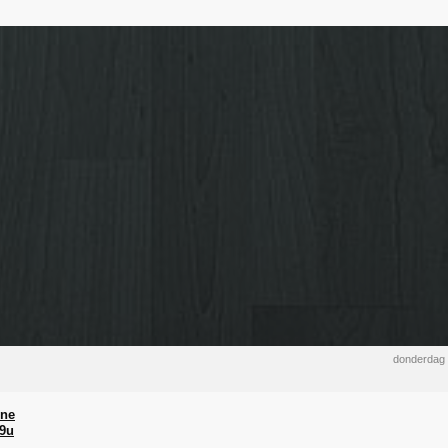
donderdag 
ine
 9u