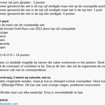
mmer vijf juist geraden : 3 punten
enner genoemd die wel in de top vijf eindigde maar niet op de voorspelde posit
nner genoemd die niet in de top vijf eindigde maar wel in de top tien: 1 punt
enner genoemd die niet in de top tien eindigde: 0 punten
et goed
 de hand van dit voorbeeldje wel:
ij de Amstel Gold Race van 2013 deze top vijf voorspelde:
uziger
lema
rans
Valverde
dert
+1+4+2+0 = 14 punten.
wees zo duidelijk mogelijk bij namen die vaker voorkomen in het peloton. Denk
al de voornaam of voorletter er bij. Doe je dit niet, dan zal de organisatie de m
erover valt niet te corresponderen.
kend weg, 3 weken op vakantie, wat nu
tte vingerwerk worden, maar je kun je uiteraard vooruit voorspellen. Deze kun
 @Beregd PM'en. Dit kan ook voor overige vragen, problemen enzovoorts.
fficiële start van elke wedstrijd. Erna is onverbiddelijk te laat.
jsten):
clingstats.com