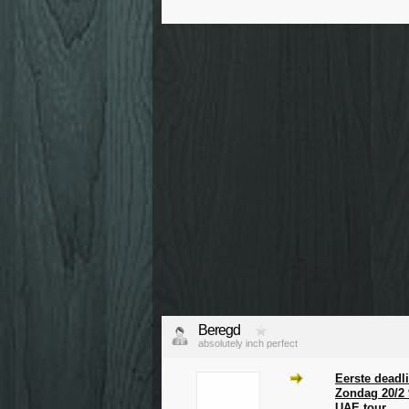
Beregd
absolutely inch perfect
Eerste deadl
Zondag 20/2
UAE tour