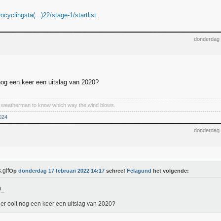
ocyclingsta(...)22/stage-1/startlist
donderdag 
nog een keer een uitslag van 2020?
a weatherman to know which way the wind blows.
----------------------------------------------------------------------------------------------------------------
024
donderdag 
Op
donderdag 17 februari 2022 14:17
schreef
Felagund
het volgende:
er ooit nog een keer een uitslag van 2020?