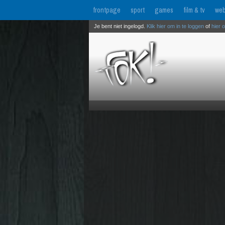
frontpage
sport
games
film & tv
web
Je bent niet ingelogd.
Klik hier om in te loggen
of
hier 