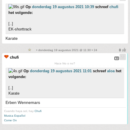
Op
donderdag 19 augustus 2021 10:39
schreef
chufi
het volgende:
[..]
EK-shorttrack
Karate
• donderdag 19 augustus 2021 @ 11:30 • 24
chufi
Hace frio o no?
Op
donderdag 19 augustus 2021 11:01
schreef
aloa
het
volgende:
[..]
Karate
Erben Wennemars
Cuando haya sol, hay
Chufi
Musica Español
Come On