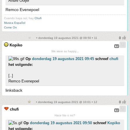
Andre Ooijer
Remco Evenepoel
Cuando haya sol, hay
Chufi
Musica Español
Come On
• donderdag 19 augustus 2021 @ 09:50 • 11
Kopiko
We were so happy...
Op
donderdag 19 augustus 2021 09:45
schreef
chufi
het volgende:
[..]
Remco Evenepoel
linksback
• donderdag 19 augustus 2021 @ 10:01 • 12
chufi
Hace frio o no?
Op
donderdag 19 augustus 2021 09:50
schreef
Kopiko
het volgende: