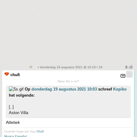
• donderdag 19 augustus 2021 @ 10:19 • 16
chufi
Hace frio o no?
Op
donderdag 19 augustus 2021 10:03
schreef
Kopiko
het volgende:
[..]
Aston Villa
Atletiek
Cuando haya sol, hay
Chufi
Musica Español