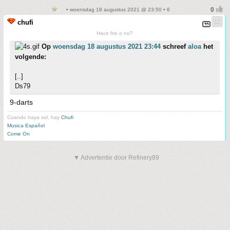
• woensdag 18 augustus 2021 @ 23:50 • 6
chufi
Hace frio o no?
Op
woensdag 18 augustus 2021 23:44
schreef
aloa
het
volgende:
[..]
Ds79
9-darts
Cuando haya sol, hay
Chufi
Musica Español
Come On
▼ Advertentie door Refinery89