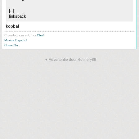
[..]
linksback
kopbal
Cuando haya sol, hay
Chufi
Musica Español
Come On
▼ Advertentie door Refinery89