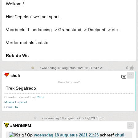
Welkom !
Hier "lepelen" we met sport.
Voorbeeld: Linedancing -> Grandstand -> Doelpunt -> etc.
Verder met als laatste:
Rob de Wit
• woensdag 18 augustus 2021 @ 21:23 • 2
chufi
Hace frio o no?
Trek Segafredo
Cuando haya sol, hay
Chufi
Musica Español
Come On
• woensdag 18 augustus 2021 @ 23:08 • 3
#ANONIEM
Op
woensdag 18 augustus 2021 21:23
schreef
chufi