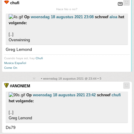
chufi
Hace frio o no?
Op
woensdag 18 augustus 2021 23:08
schreef
aloa
het
volgende:
[..]
Overwinning
Greg Lemond
Cuando haya sol, hay
Chufi
Musica Español
Come On
• woensdag 18 augustus 2021 @ 23:44 • 5
#ANONIEM
Op
woensdag 18 augustus 2021 23:42
schreef
chufi
het volgende:
[..]
Greg Lemond
Ds79