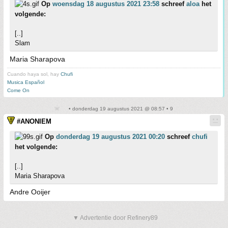
Op
woensdag 18 augustus 2021 23:58
schreef
aloa
het
volgende:
[..]
Slam
Maria Sharapova
Cuando haya sol, hay
Chufi
Musica Español
Come On
• donderdag 19 augustus 2021 @ 08:57 • 9
#ANONIEM
Op
donderdag 19 augustus 2021 00:20
schreef
chufi
het volgende:
[..]
Maria Sharapova
Andre Ooijer
▼ Advertentie door Refinery89