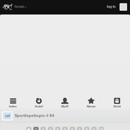
forum
log in
Index
Actief
MyAT
Nieuw
Dicht
Sportlepeltopic # 64
spl
1
2
3
4
5
6
7
8
9
10