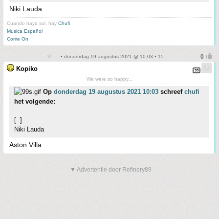
Niki Lauda
Cuando haya sol, hay
Chufi
Musica Español
Come On
• donderdag 19 augustus 2021 @ 10:03 • 15
Kopiko
We were so happy...
Op
donderdag 19 augustus 2021 10:03
schreef
chufi
het volgende:
[..]
Niki Lauda
Aston Villa
▼ Advertentie door Refinery89