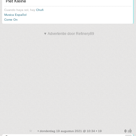
Piet Kleine
Cuando haya sol, hay
Chufi
Musica Español
Come On
▼ Advertentie door Refinery89
• donderdag 19 augustus 2021 @ 10:34 • 19