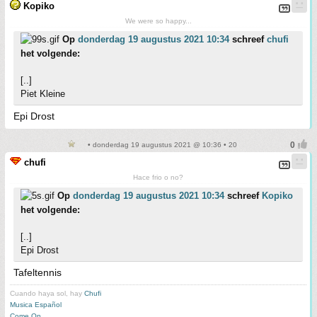
Kopiko
We were so happy...
Op
donderdag 19 augustus 2021 10:34
schreef
chufi
het volgende:
[..]
Piet Kleine
Epi Drost
• donderdag 19 augustus 2021 @ 10:36 • 20
chufi
Hace frio o no?
Op
donderdag 19 augustus 2021 10:34
schreef
Kopiko
het volgende:
[..]
Epi Drost
Tafeltennis
Cuando haya sol, hay
Chufi
Musica Español
Come On