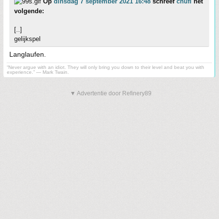
Op
dinsdag 7 september 2021 16:48
schreef
chufi
het
volgende:
[..]
gelijkspel
Langlaufen.
“Never argue with an idiot. They will only bring you down to their level and beat you with
experience.” ― Mark Twain.
▼ Advertentie door Refinery89