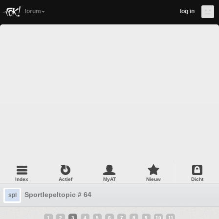
forum
log in
Index
Actief
MyAT
Nieuw
Dicht
Sportlepeltopic # 64
spl
1
2
3
4
5
6
7
8
9
10
11