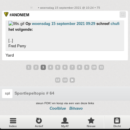
• woensdag 15 september 2021 @ 10:24 • 75
#ANONIEM
Op
woensdag 15 september 2021 09:29
schreef
chufi
het volgende:
[..]
Fred Perry
Yard
1
2
3
4
5
6
7
8
9
10
11
12
13
Sportlepeltopic # 64
spl
steun FOK! en koop via een van deze links
Coolblue
Bitvavo
Index
Actief
MyAT
Nieuw
Dicht