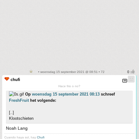
• woensdag 15 september 2021 @ 08:51 • 72
chufi
Hace frio o no?
Op
woensdag 15 september 2021 08:13
schreef
FreshFruit
het volgende:
[..]
Klootschieten
Noah Lang
Cuando haya sol, hay
Chufi