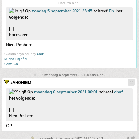
Hace frio o no?
Op
zondag 5 september 2021 23:45
schreef
Eh.
het
volgende:
[..]
Kanovaren
Nico Rosberg
Cuando haya sol, hay
Chufi
Musica Español
Come On
• maandag 6 september 2021 @ 08:04 • 52
#ANONIEM
Op
maandag 6 september 2021 00:01
schreef
chufi
het volgende:
[..]
Nico Rosberg
GP
• maandag 6 september 2021 @ 14:36 • 53