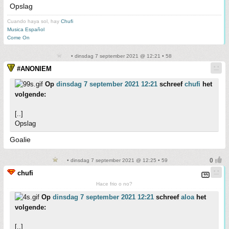
Opslag
Cuando haya sol, hay
Chufi
Musica Español
Come On
• dinsdag 7 september 2021 @ 12:21 • 58
#ANONIEM
Op
dinsdag 7 september 2021 12:21
schreef
chufi
het
volgende:
[..]
Opslag
Goalie
• dinsdag 7 september 2021 @ 12:25 • 59
chufi
Hace frio o no?
Op
dinsdag 7 september 2021 12:21
schreef
aloa
het
volgende:
[..]