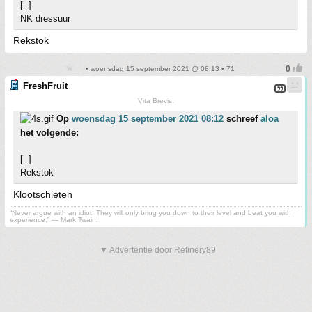
[..]
NK dressuur
Rekstok
• woensdag 15 september 2021 @ 08:13 • 71
FreshFruit
Vita Brevis.
Op
woensdag 15 september 2021 08:12
schreef
aloa
het volgende:
[..]
Rekstok
Klootschieten
“Never argue with an idiot. They will only bring you down to their level and beat you with
experience.” ― Mark Twain.
▼ Advertentie door Refinery89