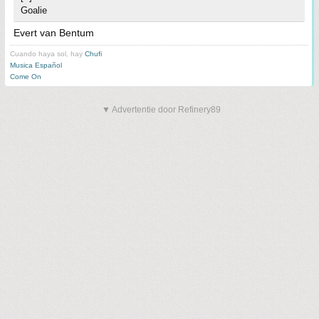
Goalie
Evert van Bentum
Cuando haya sol, hay
Chufi
Musica Español
Come On
▼ Advertentie door Refinery89