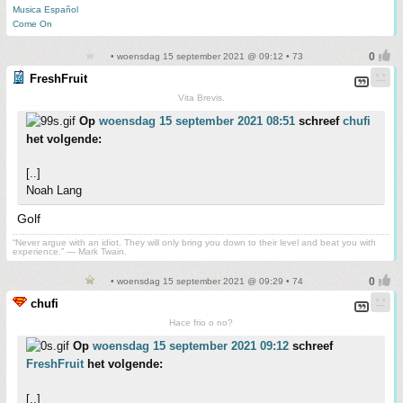
Musica Español
Come On
• woensdag 15 september 2021 @ 09:12 • 73
FreshFruit
Vita Brevis.
Op
woensdag 15 september 2021 08:51
schreef
chufi
het volgende:
[..]
Noah Lang
Golf
“Never argue with an idiot. They will only bring you down to their level and beat you with
experience.” ― Mark Twain.
• woensdag 15 september 2021 @ 09:29 • 74
chufi
Hace frio o no?
Op
woensdag 15 september 2021 09:12
schreef
FreshFruit
het volgende:
[..]