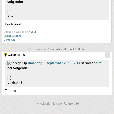
volgende:
[..]
Ace
Eindsprint
Cuando haya sol, hay
Chufi
Musica Español
Come On
• dinsdag 7 september 2021 @ 07:03 • 56
#ANONIEM
Op
maandag 6 september 2021 17:14
schreef
chufi
het volgende:
[..]
Eindsprint
Tempo
▼ Advertentie door Refinery89