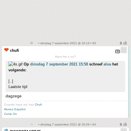
• dinsdag 7 september 2021 @ 16:13 • 63
chufi
Hace frio o no?
Op
dinsdag 7 september 2021 15:58
schreef
aloa
het
volgende:
[..]
Laatste tijd
dagzege
Cuando haya sol, hay
Chufi
Musica Español
Come On
• dinsdag 7 september 2021 @ 16:26 • 64