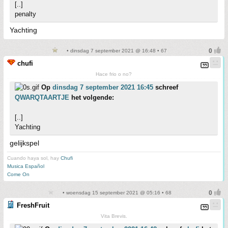
[..]
penalty
Yachting
• dinsdag 7 september 2021 @ 16:48 • 67
chufi
Hace frio o no?
Op
dinsdag 7 september 2021 16:45
schreef
QWARQTAARTJE
het volgende:
[..]
Yachting
gelijkspel
Cuando haya sol, hay
Chufi
Musica Español
Come On
• woensdag 15 september 2021 @ 05:16 • 68
FreshFruit
Vita Brevis.