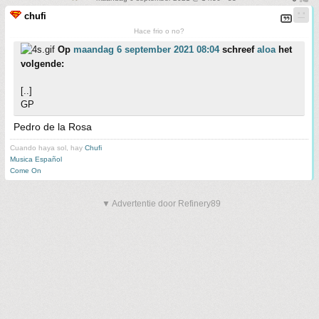
chufi
Hace frio o no?
Op
maandag 6 september 2021 08:04
schreef
aloa
het
volgende:
[..]
GP
Pedro de la Rosa
Cuando haya sol, hay
Chufi
Musica Español
Come On
▼ Advertentie door Refinery89