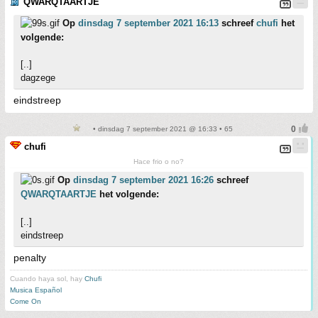
QWARQTAARTJE
Op
dinsdag 7 september 2021 16:13
schreef
chufi
het
volgende:
[..]
dagzege
eindstreep
• dinsdag 7 september 2021 @ 16:33 • 65
chufi
Hace frio o no?
Op
dinsdag 7 september 2021 16:26
schreef
QWARQTAARTJE
het volgende:
[..]
eindstreep
penalty
Cuando haya sol, hay
Chufi
Musica Español
Come On