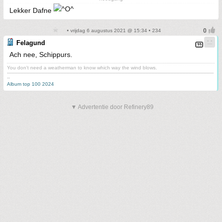
Lekker Dafne
• vrijdag 6 augustus 2021 @ 15:34 • 234
Felagund
Ach nee, Schippurs.
You don't need a weatherman to know which way the wind blows.
-------------------------------------------------------------------------------------------------------------------------------------------
--
Album top 100 2024
▼ Advertentie door Refinery89