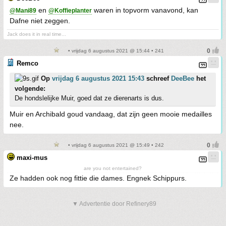
en
waren in topvorm vanavond, kan
@Mani89
@Koffieplanter
Dafne niet zeggen.
Jack does it in real time...
• vrijdag 6 augustus 2021 @ 15:44 • 241
Remco
Op
vrijdag 6 augustus 2021 15:43
schreef
DeeBee
het
volgende:
De hondslelijke Muir, goed dat ze dierenarts is dus.
Muir en Archibald goud vandaag, dat zijn geen mooie medailles
nee.
• vrijdag 6 augustus 2021 @ 15:49 • 242
maxi-mus
are you not entertained?
Ze hadden ook nog fittie die dames. Engnek Schippurs.
▼ Advertentie door Refinery89