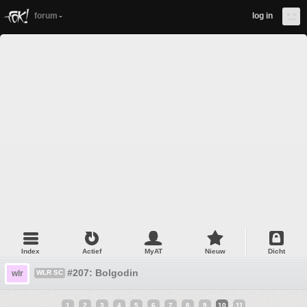
forum
log in
Index
Actief
MyAT
Nieuw
Dicht
#207: Bolgodin
wlr
WLR SC
1
2
3
4
5
6
7
8
9
10
11