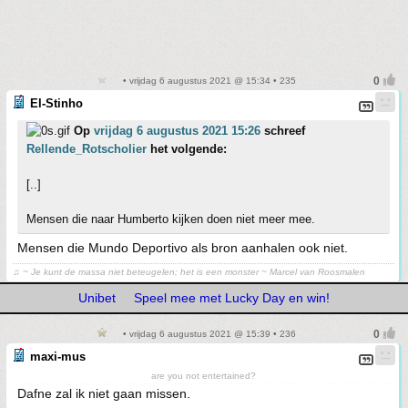
• vrijdag 6 augustus 2021 @ 15:34 • 235
El-Stinho
Op
vrijdag 6 augustus 2021 15:26
schreef
Rellende_Rotscholier
het volgende:
[..]
Mensen die naar Humberto kijken doen niet meer mee.
Mensen die Mundo Deportivo als bron aanhalen ook niet.
♫ ~ Je kunt de massa niet beteugelen; het is een monster ~ Marcel van Roosmalen
Unibet
Speel mee met Lucky Day en win!
• vrijdag 6 augustus 2021 @ 15:39 • 236
maxi-mus
are you not entertained?
Dafne zal ik niet gaan missen.