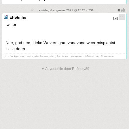
• vrijdag 6 augustus 2021 @ 15:23 • 231
El-Stinho
twitter
Nee, god nee. Lieke Wevers gaat vanavond weer misplaatst
zielig doen.
♫ ~ Je kunt de massa niet beteugelen; het is een monster ~ Marcel van Roosmalen
▼ Advertentie door Refinery89