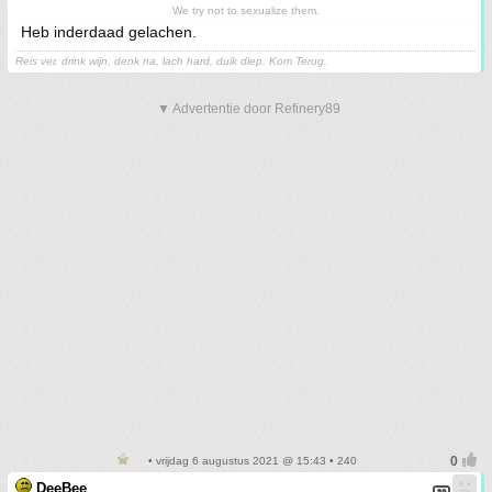
We try not to sexualize them.
Heb inderdaad gelachen.
Reis ver, drink wijn, denk na, lach hard, duik diep. Kom Terug.
▼ Advertentie door Refinery89
• vrijdag 6 augustus 2021 @ 15:43 • 240
DeeBee