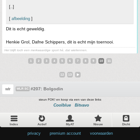
[..]
[
afbeelding
]
Dit is echt geweldig.
Henkie Grol, Dafne Schippers, dit is echt mijn toernooi.
Het blijft toch een merkwaardige sport hè, dat wielrennen.
1
2
3
4
5
6
7
8
9
10
11
12
13
#207: Bolgodin
wlr
WLR SC
steun FOK! en koop via een van deze links
Coolblue
Bitvavo
Index
Actief
MyAT
Nieuw
Dicht
privacy
•
premium account
•
voorwaarden