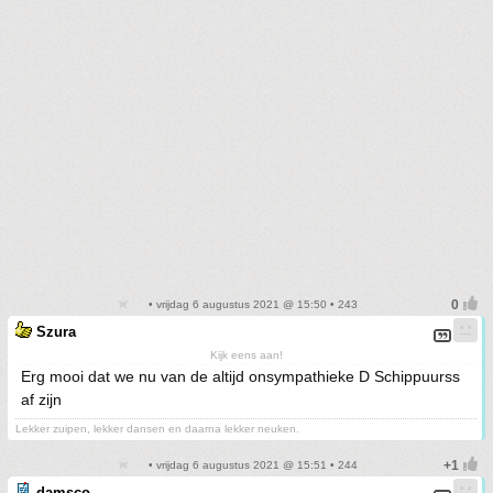
• vrijdag 6 augustus 2021 @ 15:50 • 243
Szura
Kijk eens aan!
Erg mooi dat we nu van de altijd onsympathieke D Schippuurss
af zijn
Lekker zuipen, lekker dansen en daarna lekker neuken.
• vrijdag 6 augustus 2021 @ 15:51 • 244
damsco