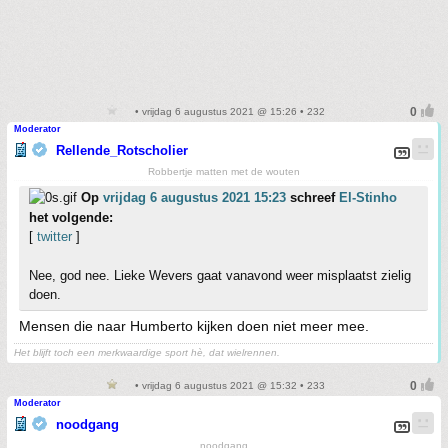
• vrijdag 6 augustus 2021 @ 15:26 • 232
Moderator
Rellende_Rotscholier
Robbertje matten met de wouten
Op
vrijdag 6 augustus 2021 15:23
schreef
El-Stinho
het volgende:
[
twitter
]
Nee, god nee. Lieke Wevers gaat vanavond weer misplaatst zielig
doen.
Mensen die naar Humberto kijken doen niet meer mee.
Het blijft toch een merkwaardige sport hè, dat wielrennen.
• vrijdag 6 augustus 2021 @ 15:32 • 233
Moderator
noodgang
noodgang