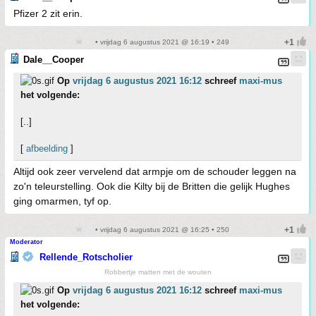
Pfizer 2 zit erin.
• vrijdag 6 augustus 2021 @ 16:19 • 249
Dale__Cooper
Op
vrijdag 6 augustus 2021 16:12
schreef
maxi-mus
het volgende:
[..]
[
afbeelding
]
Altijd ook zeer vervelend dat armpje om de schouder leggen na
zo'n teleurstelling. Ook die Kilty bij de Britten die gelijk Hughes
ging omarmen, tyf op.
• vrijdag 6 augustus 2021 @ 16:25 • 250
Moderator
Rellende_Rotscholier
Robbertje matten met de wouten
Op
vrijdag 6 augustus 2021 16:12
schreef
maxi-mus
het volgende: