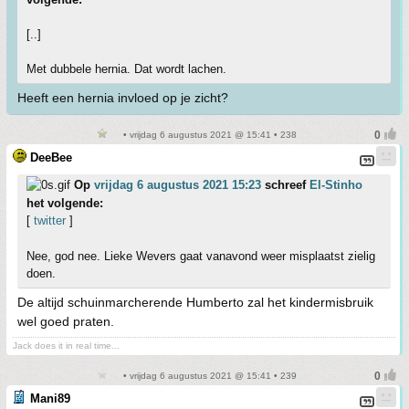
[..]
Met dubbele hernia. Dat wordt lachen.
Heeft een hernia invloed op je zicht?
• vrijdag 6 augustus 2021 @ 15:41 • 238
DeeBee
Op
vrijdag 6 augustus 2021 15:23
schreef
El-Stinho
het volgende:
[
twitter
]
Nee, god nee. Lieke Wevers gaat vanavond weer misplaatst zielig
doen.
De altijd schuinmarcherende Humberto zal het kindermisbruik
wel goed praten.
Jack does it in real time...
• vrijdag 6 augustus 2021 @ 15:41 • 239
Mani89