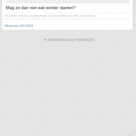
Mag ze dan niet wat eerder starten?
You don't need a weatherman to know which way the wind blows.
-------------------------------------------------------------------------------------------------------------------------------------------
--
Album top 100 2024
▼ Advertentie door Refinery89