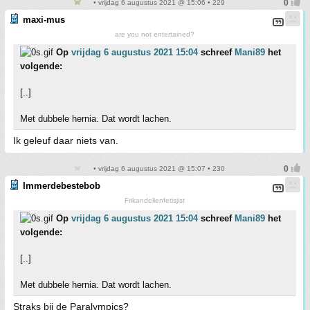
• vrijdag 6 augustus 2021 @ 15:06 • 229
maxi-mus
are you not entertained?
Op
vrijdag 6 augustus 2021 15:04
schreef
Mani89
het
volgende:
[..]
Met dubbele hernia. Dat wordt lachen.
Ik geleuf daar niets van.
• vrijdag 6 augustus 2021 @ 15:07 • 230
Immerdebestebob
Frikandellenfetisjist
Op
vrijdag 6 augustus 2021 15:04
schreef
Mani89
het
volgende:
[..]
Met dubbele hernia. Dat wordt lachen.
Straks bij de Paralympics?