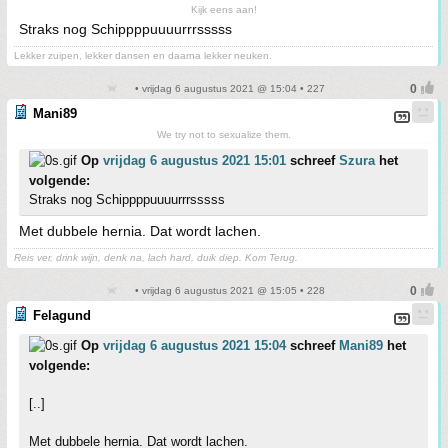
Kijk eens aan!
Straks nog Schippppuuuurrrsssss
Lekker zuipen, lekker dansen en daarna lekker neuken.
• vrijdag 6 augustus 2021 @ 15:04 • 227
Mani89
We try not to sexualize them.
Op
vrijdag 6 augustus 2021 15:01
schreef
Szura
het
volgende:
Straks nog Schippppuuuurrrsssss
Met dubbele hernia. Dat wordt lachen.
Reis ver, drink wijn, denk na, lach hard, duik diep. Kom Terug.
• vrijdag 6 augustus 2021 @ 15:05 • 228
Felagund
Op
vrijdag 6 augustus 2021 15:04
schreef
Mani89
het
volgende:
[..]
Met dubbele hernia. Dat wordt lachen.