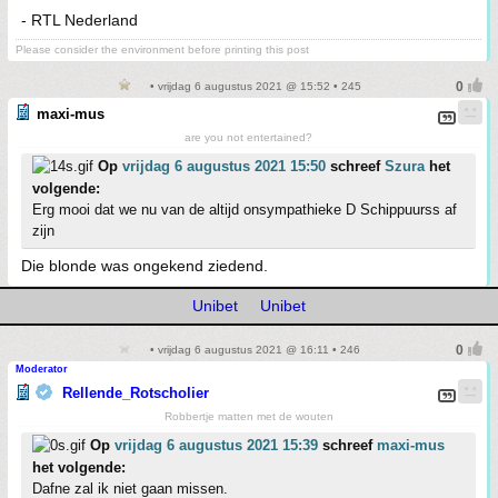
- RTL Nederland
Please consider the environment before printing this post
• vrijdag 6 augustus 2021 @ 15:52 • 245
maxi-mus
are you not entertained?
Op
vrijdag 6 augustus 2021 15:50
schreef
Szura
het
volgende:
Erg mooi dat we nu van de altijd onsympathieke D Schippuurss af
zijn
Die blonde was ongekend ziedend.
Unibet
Unibet
• vrijdag 6 augustus 2021 @ 16:11 • 246
Moderator
Rellende_Rotscholier
Robbertje matten met de wouten
Op
vrijdag 6 augustus 2021 15:39
schreef
maxi-mus
het volgende:
Dafne zal ik niet gaan missen.