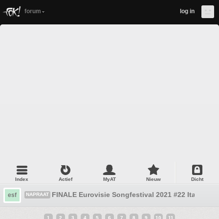
forum
log in
Index
Actief
MyAT
Nieuw
Dicht
FINALE Eurovisie Songfestival 2021 #22 Italie win
esf
NAPRAAT
1
2
3
4
5
6
7
8
9
10
11