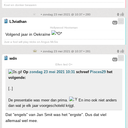
Koel en donker bewaren
• zondag 23 mei 2021 @ 10:37 • 280
L3viathan
Hollywood Hootsman
Volgend jaar in Oekraïne
Just a fool will play tricks on Angus McSix
• zondag 23 mei 2021 @ 10:37 • 281
wdn
Elfen lied O+
Op
zondag 23 mei 2021 10:31
schreef
Pisces29
het
volgende:
[..]
De presentatie was meer dan prima.
En imo ook niet anders
dan wat je elk jaar voorgeschoteld krijgt.
Dat "engels" van Jan Smit was het "ergste". Dus dat viel
allemaal wel mee.