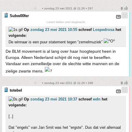
• zondag 23 mei 2021 @ 11:26 • 297
Subw00fer
Levert lekker veel slagkracht
Op
zondag 23 mei 2021 10:55
schreef
Lospedrosa
het
volgende:
De winnaar is een puur statement tegen “zemelmuziek”
De BLM movement is al lang over haar hoogtepunt heen in
Europa. Alleen Nederland schijnt dit nog niet te beseffen.
Vandaar een zemelliedje over de slechte witte mannen en de
zielige zwarte mens.
• zondag 23 mei 2021 @ 11:26 • 298
totebel
Op
zondag 23 mei 2021 10:37
schreef
wdn
het
volgende:
[..]
Dat "engels" van Jan Smit was het "ergste". Dus dat viel allemaal