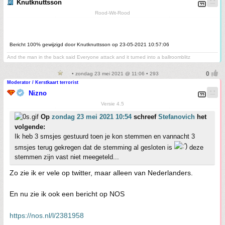
Knutknuttsson
Rood-Wit-Rood
Bericht 100% gewijzigd door Knutknuttsson op 23-05-2021 10:57:06
And the man in the back said Everyone attack and it turned into a ballroomblitz
• zondag 23 mei 2021 @ 11:06 • 293
Moderator / Kerstkaart terrorist
Nizno
Versie 4.5
Op
zondag 23 mei 2021 10:54
schreef
Stefanovich
het
volgende:
Ik heb 3 smsjes gestuurd toen je kon stemmen en vannacht 3
smsjes terug gekregen dat de stemming al gesloten is
deze
stemmen zijn vast niet meegeteld...
Zo zie ik er vele op twitter, maar alleen van Nederlanders.
En nu zie ik ook een bericht op NOS
https://nos.nl/l/2381958