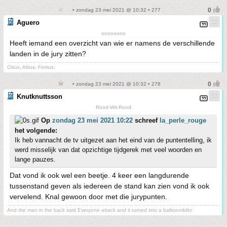
• zondag 23 mei 2021 @ 10:32 • 277
Aguero
oooooooo
Heeft iemand een overzicht van wie er namens de verschillende
landen in de jury zitten?
Citius, Altius, Fortius.
• zondag 23 mei 2021 @ 10:32 • 278
Knutknuttsson
Rood-Wit-Rood
Op
zondag 23 mei 2021 10:22
schreef
la_perle_rouge
het volgende:
Ik heb vannacht de tv uitgezet aan het eind van de puntentelling, ik
werd misselijk van dat opzichtige tijdgerek met veel woorden en
lange pauzes.
Dat vond ik ook wel een beetje. 4 keer een langdurende
tussenstand geven als iedereen de stand kan zien vond ik ook
vervelend. Knal gewoon door met die jurypunten.
And the man in the back said Everyone attack and it turned into a ballroomblitz