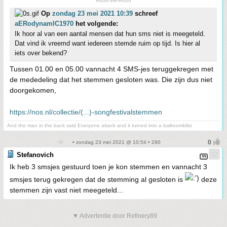
Rood-Wit-Rood
Op
zondag 23 mei 2021 10:39
schreef
aERodynamIC1970
het volgende:
Ik hoor al van een aantal mensen dat hun sms niet is meegeteld.
Dat vind ik vreemd want iedereen stemde ruim op tijd. Is hier al
iets over bekend?
Tussen 01.00 en 05.00 vannacht 4 SMS-jes teruggekregen met
de mededeling dat het stemmen gesloten was. Die zijn dus niet
doorgekomen,
https://nos.nl/collectie/(...)-songfestivalstemmen
And the man in the back said Everyone attack and it turned into a ballroomblitz
• zondag 23 mei 2021 @ 10:54 • 290
Stefanovich
Ik heb 3 smsjes gestuurd toen je kon stemmen en vannacht 3
smsjes terug gekregen dat de stemming al gesloten is
deze
stemmen zijn vast niet meegeteld...
▼ Advertentie door Refinery89