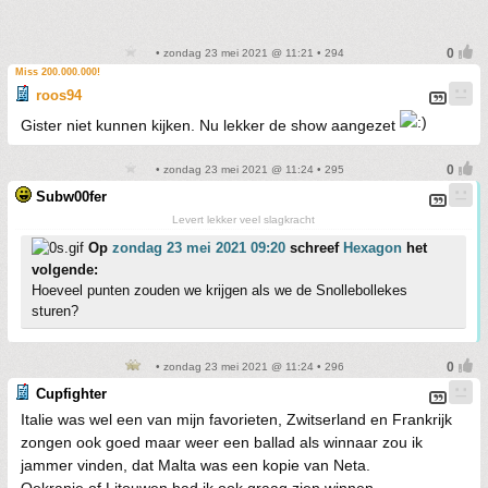
• zondag 23 mei 2021 @ 11:21 • 294
Miss 200.000.000!
roos94
Gister niet kunnen kijken. Nu lekker de show aangezet
• zondag 23 mei 2021 @ 11:24 • 295
Subw00fer
Levert lekker veel slagkracht
Op
zondag 23 mei 2021 09:20
schreef
Hexagon
het
volgende:
Hoeveel punten zouden we krijgen als we de Snollebollekes
sturen?
• zondag 23 mei 2021 @ 11:24 • 296
Cupfighter
Italie was wel een van mijn favorieten, Zwitserland en Frankrijk
zongen ook goed maar weer een ballad als winnaar zou ik
jammer vinden, dat Malta was een kopie van Neta.