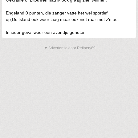
Oekranie of Litouwen had ik ook graag zien winnen.
Engeland 0 punten, die zanger vatte het wel sportief
op,Duitsland ook weer laag maar ook niet raar met z'n act
In ieder geval weer een avondje genoten
▼ Advertentie door Refinery89