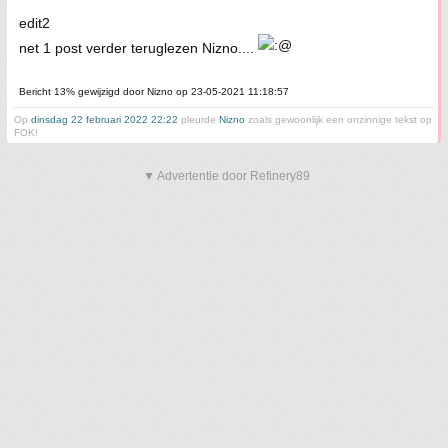
edit2
net 1 post verder teruglezen Nizno....
Bericht 13% gewijzigd door Nizno op 23-05-2021 11:18:57
Op
dinsdag 22 februari 2022 22:22
pleurde
Nizno
zoals gewoonlijk een onzinnige tekst op
FOK!
▼ Advertentie door Refinery89