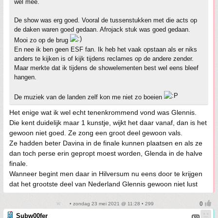
wel mee.
De show was erg goed. Vooral de tussenstukken met die acts op
de daken waren goed gedaan. Afrojack stuk was goed gedaan.
Mooi zo op de brug
En nee ik ben geen ESF fan. Ik heb het vaak opstaan als er niks
anders te kijken is of kijk tijdens reclames op de andere zender.
Maar merkte dat ik tijdens de showelementen best wel eens bleef
hangen.
De muziek van de landen zelf kon me niet zo boeien
Het enige wat ik wel echt tenenkrommend vond was Glennis.
Die kent duidelijk maar 1 kunstje, wijkt het daar vanaf, dan is het
gewoon niet goed. Ze zong een groot deel gewoon vals.
Ze hadden beter Davina in de finale kunnen plaatsen en als ze
dan toch perse erin gepropt moest worden, Glenda in de halve
finale.
Wanneer begint men daar in Hilversum nu eens door te krijgen
dat het grootste deel van Nederland Glennis gewoon niet lust
• zondag 23 mei 2021 @ 11:28 • 299
Subw00fer