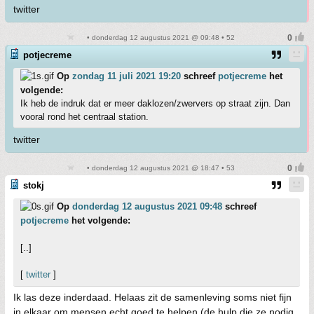
twitter
• donderdag 12 augustus 2021 @ 09:48 • 52
potjecreme
Op
zondag 11 juli 2021 19:20
schreef
potjecreme
het
volgende:
Ik heb de indruk dat er meer daklozen/zwervers op straat zijn. Dan
vooral rond het centraal station.
twitter
• donderdag 12 augustus 2021 @ 18:47 • 53
stokj
Op
donderdag 12 augustus 2021 09:48
schreef
potjecreme
het volgende:
[..]
[
twitter
]
Ik las deze inderdaad. Helaas zit de samenleving soms niet fijn
in elkaar om mensen echt goed te helpen (de hulp die ze nodig