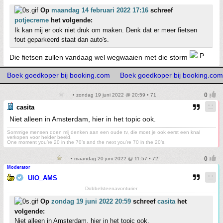
Op
maandag 14 februari 2022 17:16
schreef
potjecreme
het volgende:
Ik kan mij er ook niet druk om maken. Denk dat er meer fietsen
fout geparkeerd staat dan auto's.
Die fietsen zullen vandaag wel wegwaaien met die storm
Boek goedkoper bij booking.com
Boek goedkoper bij booking.com
• zondag 19 juni 2022 @ 20:59 • 71
casita
Niet alleen in Amsterdam, hier in het topic ook.
Sommige mensen doen mij denken aan een oude tv, die moet je ook eerst een knal
verkopen voor helder beeld.
One moment you’re 20 in the 70’s and the next you’re 70 in the 20’s.
• maandag 20 juni 2022 @ 11:57 • 72
Moderator
UIO_AMS
Dobbelsteenavonturier
Op
zondag 19 juni 2022 20:59
schreef
casita
het
volgende:
Niet alleen in Amsterdam, hier in het topic ook.