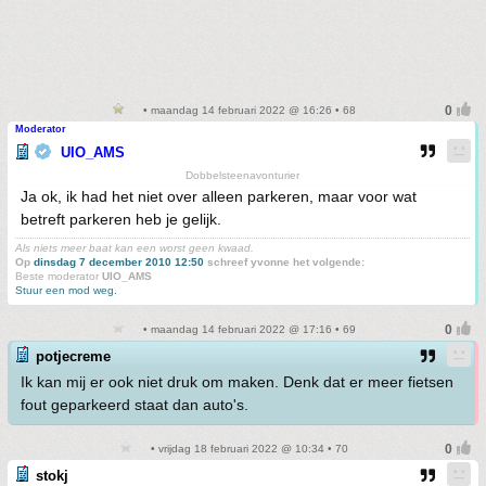
• maandag 14 februari 2022 @ 16:26 • 68
Moderator
UIO_AMS
Dobbelsteenavonturier
Ja ok, ik had het niet over alleen parkeren, maar voor wat
betreft parkeren heb je gelijk.
Als niets meer baat kan een worst geen kwaad.
Op
dinsdag 7 december 2010 12:50
schreef yvonne het volgende:
Beste moderator
UIO_AMS
Stuur een mod weg.
• maandag 14 februari 2022 @ 17:16 • 69
potjecreme
Ik kan mij er ook niet druk om maken. Denk dat er meer fietsen
fout geparkeerd staat dan auto's.
• vrijdag 18 februari 2022 @ 10:34 • 70
stokj