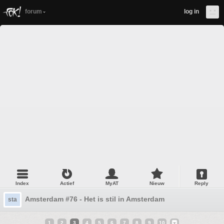
forum
log in
Index
Actief
MyAT
Nieuw
Reply
Amsterdam #76 - Het is stil in Amsterdam
sta
1
2
3
4
5
6
7
8
9
10