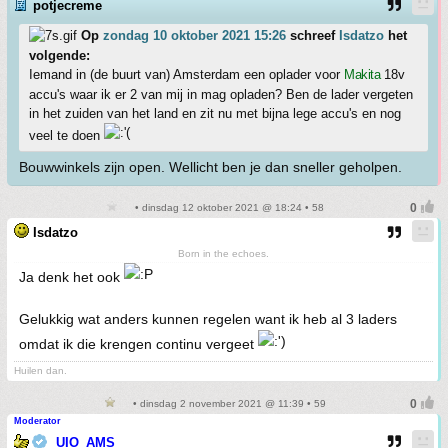
potjecreme
Op
zondag 10 oktober 2021 15:26
schreef
Isdatzo
het
volgende:
Iemand in (de buurt van) Amsterdam een oplader voor
Makita
18v
accu's waar ik er 2 van mij in mag opladen? Ben de lader vergeten
in het zuiden van het land en zit nu met bijna lege accu's en nog
veel te doen
Bouwwinkels zijn open. Wellicht ben je dan sneller geholpen.
• dinsdag 12 oktober 2021 @ 18:24 • 58
Isdatzo
Born in the echoes.
Ja denk het ook
Gelukkig wat anders kunnen regelen want ik heb al 3 laders
omdat ik die krengen continu vergeet
Huilen dan.
• dinsdag 2 november 2021 @ 11:39 • 59
Moderator
UIO_AMS