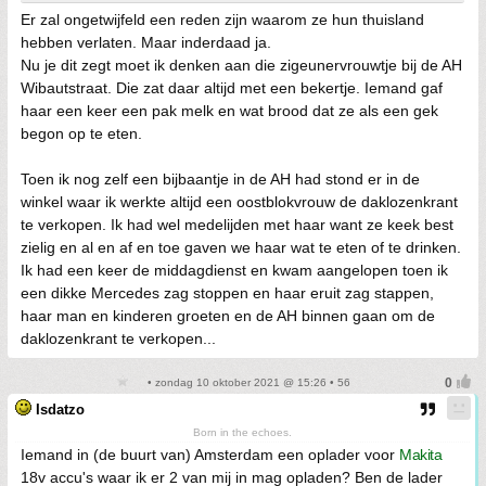
Er zal ongetwijfeld een reden zijn waarom ze hun thuisland
hebben verlaten. Maar inderdaad ja.
Nu je dit zegt moet ik denken aan die zigeunervrouwtje bij de AH
Wibautstraat. Die zat daar altijd met een bekertje. Iemand gaf
haar een keer een pak melk en wat brood dat ze als een gek
begon op te eten.
Toen ik nog zelf een bijbaantje in de AH had stond er in de
winkel waar ik werkte altijd een oostblokvrouw de daklozenkrant
te verkopen. Ik had wel medelijden met haar want ze keek best
zielig en al en af en toe gaven we haar wat te eten of te drinken.
Ik had een keer de middagdienst en kwam aangelopen toen ik
een dikke Mercedes zag stoppen en haar eruit zag stappen,
haar man en kinderen groeten en de AH binnen gaan om de
daklozenkrant te verkopen...
• zondag 10 oktober 2021 @ 15:26 • 56
Isdatzo
Born in the echoes.
Iemand in (de buurt van) Amsterdam een oplader voor
Makita
18v accu's waar ik er 2 van mij in mag opladen? Ben de lader