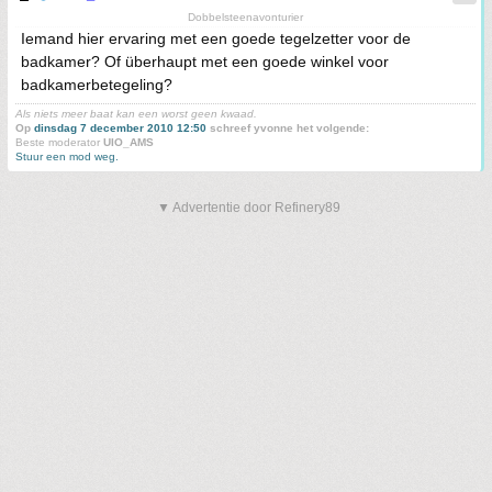
Dobbelsteenavonturier
Iemand hier ervaring met een goede tegelzetter voor de
badkamer? Of überhaupt met een goede winkel voor
badkamerbetegeling?
Als niets meer baat kan een worst geen kwaad.
Op
dinsdag 7 december 2010 12:50
schreef yvonne het volgende:
Beste moderator
UIO_AMS
Stuur een mod weg.
▼ Advertentie door Refinery89