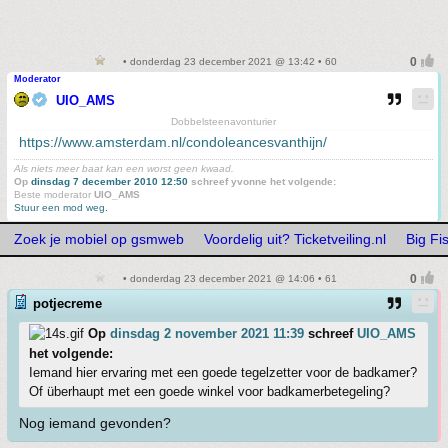
• donderdag 23 december 2021 @ 13:42 • 60
Moderator
UIO_AMS
Dobbelsteenavonturier
https://www.amsterdam.nl/condoleancesvanthijn/
Als niets meer baat kan een worst geen kwaad.
Op
dinsdag 7 december 2010 12:50
schreef yvonne het volgende:
Beste moderator
UIO_AMS
Stuur een mod weg.
Zoek je mobiel op gsmweb
Voordelig uit? Ticketveiling.nl
Big F
• donderdag 23 december 2021 @ 14:06 • 61
potjecreme
Op
dinsdag 2 november 2021 11:39
schreef
UIO_AMS
het volgende:
Iemand hier ervaring met een goede tegelzetter voor de badkamer?
Of überhaupt met een goede winkel voor badkamerbetegeling?
Nog iemand gevonden?