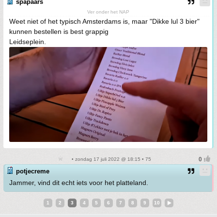
spapaars
Ver onder het NAP
Weet niet of het typisch Amsterdams is, maar "Dikke lul 3 bier"
kunnen bestellen is best grappig
Leidseplein.
• zondag 17 juli 2022 @ 18:15 • 75
potjecreme
Jammer, vind dit echt iets voor het platteland.
1
2
3
4
5
6
7
8
9
10