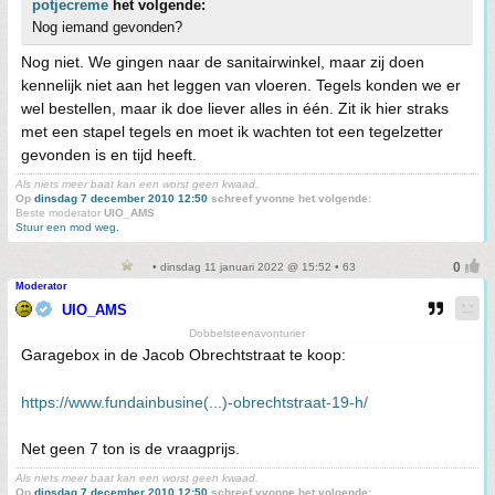
potjecreme
het volgende:
Nog iemand gevonden?
Nog niet. We gingen naar de sanitairwinkel, maar zij doen
kennelijk niet aan het leggen van vloeren. Tegels konden we er
wel bestellen, maar ik doe liever alles in één. Zit ik hier straks
met een stapel tegels en moet ik wachten tot een tegelzetter
gevonden is en tijd heeft.
Als niets meer baat kan een worst geen kwaad.
Op
dinsdag 7 december 2010 12:50
schreef yvonne het volgende:
Beste moderator
UIO_AMS
Stuur een mod weg.
• dinsdag 11 januari 2022 @ 15:52 • 63
Moderator
UIO_AMS
Dobbelsteenavonturier
Garagebox in de Jacob Obrechtstraat te koop:
https://www.fundainbusine(...)-obrechtstraat-19-h/
Net geen 7 ton is de vraagprijs.
Als niets meer baat kan een worst geen kwaad.
Op
dinsdag 7 december 2010 12:50
schreef yvonne het volgende: