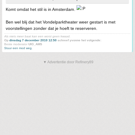
Komt omdat het stil is in Amsterdam.
Ben wel blij dat het Vondelparktheater weer gestart is met
voorstellingen zonder dat je hoeft te reserveren.
Als niets meer baat kan een worst geen kwaad.
Op
dinsdag 7 december 2010 12:50
schreef yvonne het volgende:
Beste moderator
UIO_AMS
Stuur een mod weg.
▼ Advertentie door Refinery89