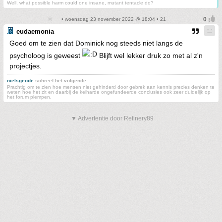
Well, what possible harm could one insane, mutant tentacle do?
• woensdag 23 november 2022 @ 18:04 • 21
eudaemonia
Goed om te zien dat Dominick nog steeds niet langs de
psycholoog is geweest
Blijft wel lekker druk zo met al z'n
projectjes.
nielsgeode
schreef het volgende:
Prachtig om te zien hoe mensen niet gehinderd door gebrek aan kennis precies denken te
weten hoe het zit en daarbij de keiharde ongefundeerde conclusies ook zeer duidelijk op
het forum plempen.
▼ Advertentie door Refinery89