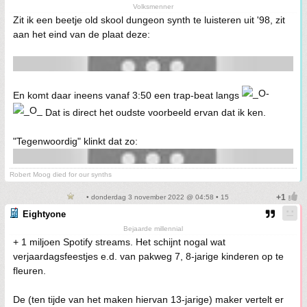
Volksmenner
Zit ik een beetje old skool dungeon synth te luisteren uit '98, zit
aan het eind van de plaat deze:
En komt daar ineens vanaf 3:50 een trap-beat langs
Dat is direct het oudste voorbeeld ervan dat ik ken.
"Tegenwoordig" klinkt dat zo:
Robert Moog died for our synths
• donderdag 3 november 2022 @ 04:58 • 15
Eightyone
Bejaarde millennial
+ 1 miljoen Spotify streams. Het schijnt nogal wat
verjaardagsfeestjes e.d. van pakweg 7, 8-jarige kinderen op te
fleuren.
De (ten tijde van het maken hiervan 13-jarige) maker vertelt er