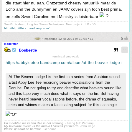
die staat hier nu aan. Ontzettend cheesy natuurlijk maar de
Echo and the Bunnymen en JAMC covers zijn toch best prima,
en zelfs Sweet Caroline met Ministry is luisterbaar
Semi0n is dead, long live Stress Techniques. New project: LLB - JG
http://http://llbinc.bandcamp.com/
• maandag 12 juli 2021 @ 12:04 • 11
Moderator
Bosbeetle
terminaal verdwaald
https://abbyleetee.bandcamp.com/album/at-the-beaver-lodge-i
At The Beaver Lodge I is the first in a series from Austrian sound
artist Abby Lee Tee recording beaver vocalisations from the
Danube. I’m not going to try and describe what beavers sound like,
and this tape very much does what it says on the tin. But having
never heard beaver vocalisations before, the drama of squeaks,
cries and whines makes a fascinating subject for this cassingle.
En mochten we vallen dan is het omhoog.
- Krang (uit: Pantani)
My favourite music is the music I haven't yet heard
- John Cage
Water: ijskoud de hardste
- Gehenna