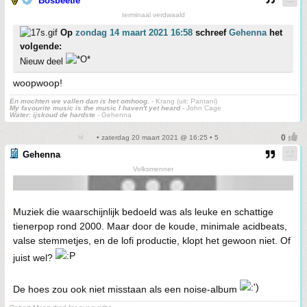
Bosbeetle
terminaal verdwaald
Op
zondag 14 maart 2021 16:58
schreef
Gehenna
het
volgende:
Nieuw deel
woopwoop!
En mochten we vallen dan is het omhoog.
- Krang (uit: Pantani)
My favourite music is the music I haven't yet heard
- John Cage
Water: ijskoud de hardste
- Gehenna
• zaterdag 20 maart 2021 @ 16:25 • 5
Gehenna
Volksmenner
Muziek die waarschijnlijk bedoeld was als leuke en schattige
tienerpop rond 2000. Maar door de koude, minimale acidbeats,
valse stemmetjes, en de lofi productie, klopt het gewoon niet. Of
juist wel?
De hoes zou ook niet misstaan als een noise-album