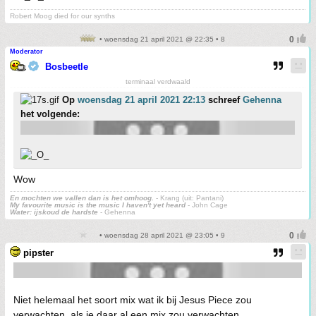
Robert Moog died for our synths
• woensdag 21 april 2021 @ 22:35 • 8
Moderator
Bosbeetle
terminaal verdwaald
Op
woensdag 21 april 2021 22:13
schreef
Gehenna
het volgende:
Wow
En mochten we vallen dan is het omhoog.
- Krang (uit: Pantani)
My favourite music is the music I haven't yet heard
- John Cage
Water: ijskoud de hardste
- Gehenna
• woensdag 28 april 2021 @ 23:05 • 9
pipster
Niet helemaal het soort mix wat ik bij Jesus Piece zou
verwachten, als je daar al een mix zou verwachten.