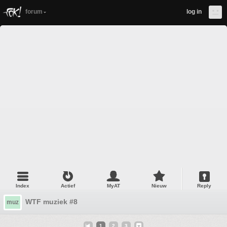
forum
log in
Index
Actief
MyAT
Nieuw
Reply
WTF muziek #8
muz
1
2
3