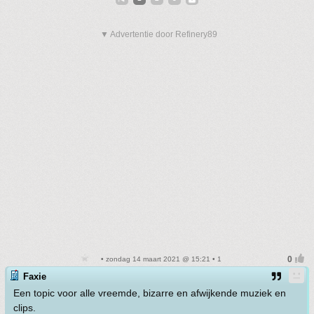
▼ Advertentie door Refinery89
• zondag 14 maart 2021 @ 15:21 • 1
Faxie
Een topic voor alle vreemde, bizarre en afwijkende muziek en
clips.