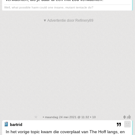
Well, what possible harm could one insane, mutant tentacle do?
▼ Advertentie door Refinery89
• maandag 24 mei 2021 @ 11:32 • 10
bartrid
In het vorige topic kwam die coverplaat van The Hoff langs, en