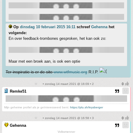
Op
dinsdag 10 februari 2015 16:11
schreef
Gehenna
het
volgende:
En over feedback-trombones gesproken, het kan ook zo:
Maar met een broek aan, is ook een optie
Ter inspiratie is er de site
www.wtfmusic.org
R.I.P.
• zondag 14 maart 2021 @ 16:09 • 2
Remke51
Mijn geheime profiel als je geïnteresseerd bent:
https://plu.sh/krysberger
• zondag 14 maart 2021 @ 16:58 • 3
Gehenna
Volksmenner