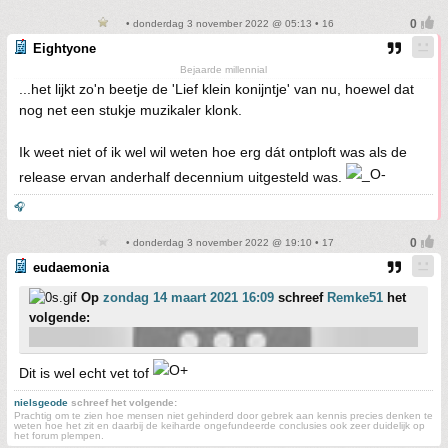
• donderdag 3 november 2022 @ 05:13 • 16
Eightyone
Bejaarde millennial
...het lijkt zo'n beetje de 'Lief klein konijntje' van nu, hoewel dat
nog net een stukje muzikaler klonk.
Ik weet niet of ik wel wil weten hoe erg dát ontploft was als de
release ervan anderhalf decennium uitgesteld was.
🎧
• donderdag 3 november 2022 @ 19:10 • 17
eudaemonia
Op
zondag 14 maart 2021 16:09
schreef
Remke51
het
volgende:
Dit is wel echt vet tof
nielsgeode
schreef het volgende:
Prachtig om te zien hoe mensen niet gehinderd door gebrek aan kennis precies denken te
weten hoe het zit en daarbij de keiharde ongefundeerde conclusies ook zeer duidelijk op
het forum plempen.