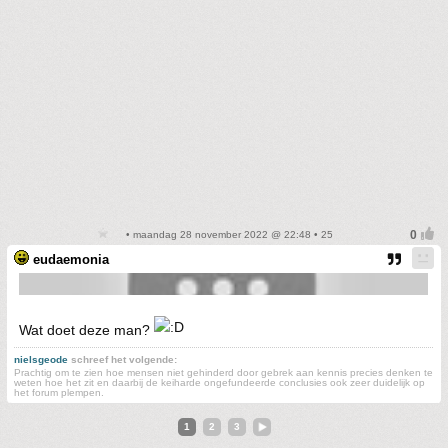
• maandag 28 november 2022 @ 22:48 • 25
eudaemonia
Wat doet deze man?
nielsgeode
schreef het volgende:
Prachtig om te zien hoe mensen niet gehinderd door gebrek aan kennis precies denken te
weten hoe het zit en daarbij de keiharde ongefundeerde conclusies ook zeer duidelijk op
het forum plempen.
1
2
3