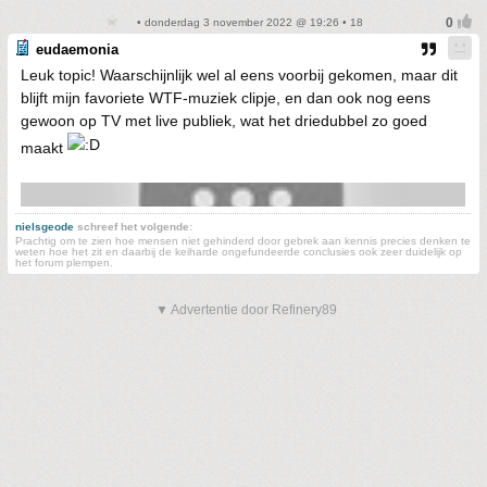
• donderdag 3 november 2022 @ 19:26 • 18
eudaemonia
Leuk topic! Waarschijnlijk wel al eens voorbij gekomen, maar dit
blijft mijn favoriete WTF-muziek clipje, en dan ook nog eens
gewoon op TV met live publiek, wat het driedubbel zo goed
maakt
nielsgeode
schreef het volgende:
Prachtig om te zien hoe mensen niet gehinderd door gebrek aan kennis precies denken te
weten hoe het zit en daarbij de keiharde ongefundeerde conclusies ook zeer duidelijk op
het forum plempen.
▼ Advertentie door Refinery89