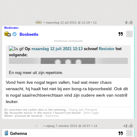
• maandag 12 juli 2021 @ 12:18 • 13
Moderator
Bosbeetle
terminaal verdwaald
Op
maandag 12 juli 2021 12:13
schreef
Resistor
het
volgende:
En nog meer uit zijn repertoire.
Vond hem live nogal tegen vallen, had wat meer chaos
verwacht, hij haalt het niet bij een bong-ra bijvoorbeeld. Ook dit
is nogal saai/rechtoerechtaan vind zijn oudere werk van nostrill
leuker.
En mochten we vallen dan is het omhoog.
- Krang (uit: Pantani)
My favourite music is the music I haven't yet heard
- John Cage
Water: ijskoud de hardste
- Gehenna
• vrijdag 7 oktober 2022 @ 18:57 • 14
Gehenna