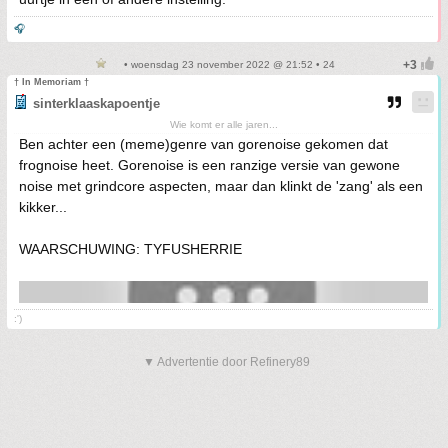
🎧
• woensdag 23 november 2022 @ 21:52 • 24
† In Memoriam †
sinterklaaskapoentje
Wie komt er alle jaren...
Ben achter een (meme)genre van gorenoise gekomen dat
frognoise heet. Gorenoise is een ranzige versie van gewone
noise met grindcore aspecten, maar dan klinkt de 'zang' als een
kikker...
WAARSCHUWING: TYFUSHERRIE
:')
▼ Advertentie door Refinery89