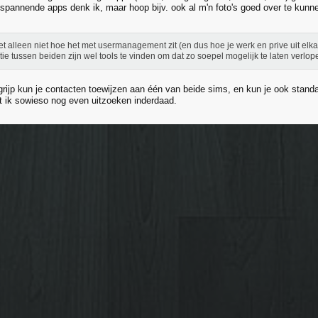
 spannende apps denk ik, maar hoop bijv. ook al m'n foto's goed over te kunn
et alleen niet hoe het met usermanagement zit (en dus hoe je werk en prive uit elk
itie tussen beiden zijn wel tools te vinden om dat zo soepel mogelijk te laten verlop
grijp kun je contacten toewijzen aan één van beide sims, en kun je ook standa
 ik sowieso nog even uitzoeken inderdaad.