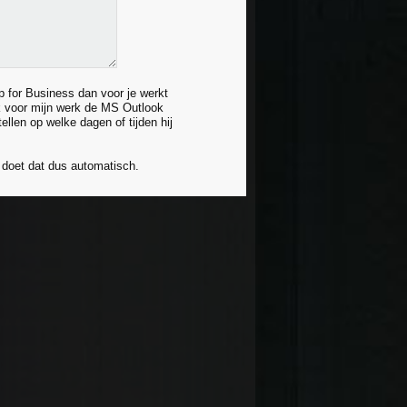
 for Business dan voor je werkt
uik voor mijn werk de MS Outlook
tellen op welke dagen of tijden hij
 doet dat dus automatisch.