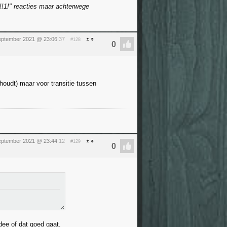
r!!1!" reacties maar achterwege
september 2021 @ 23:06
:37
#128
houdt) maar voor transitie tussen
september 2021 @ 23:44
:12
#129
dee of dat goed gaat.