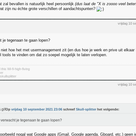
t zal bevallen is natuurlijk heel persoonlijk
(dus laat de "X is zoooo veel bete
at zijn nu échte grote verschillen of aandachtspunten?
vrijdag 10 
 je tegenaan te gaan lopen?
n niet hoe het met usermanagement zit (en dus hoe je werk en prive uit elkaar 
l tools te vinden om dat zo soepel mogelijk te laten verlopen.
 this Wi-fi-high-fiving
ter
kullsplitter
vrijdag 10 
Op
vrijdag 10 september 2021 23:06
schreef
Skull-splitter
het volgende:
verwacht je tegenaan te gaan lopen?
jvoorbeeld nogal wat Google apps (Gmail, Google agenda, Gboard, etc.) geen i