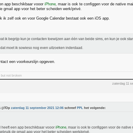
een app beschikbaar vooor
iPhone
, maar is ook te configgen voor de native ma
de gmail app voor het beter scheiden werk/privé.
k ik zelf ook en voor Google Calendar bestaat ook een iOS app.
at ik begrijp kun je contacten toewijzen aan één van beide sims, en kun je ook sta
dat moet ik sowieso nog even uitzoeken inderdaad.
ntact een voorkeurslijn opgeven.
e but not broken
zaterdag 11 s
Op
zaterdag 11 september 2021 12:06
schreef
PPL
het volgende:
 heeft een app beschikbaar vooor
iPhone
, maar is ook te configgen voor de native
Gebruik de gmail app voor het beter scheiden werk/privé.