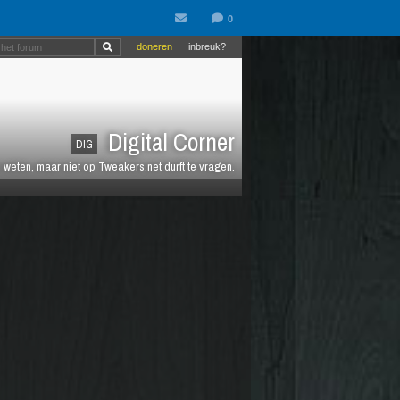
doneren
inbreuk?
Digital Corner
DIG
n weten, maar niet op Tweakers.net durft te vragen.