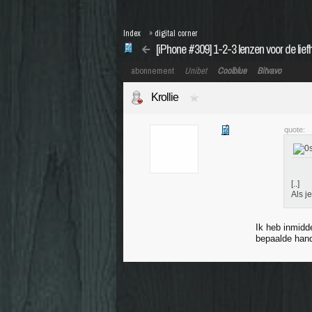
Index
»
digital corner
[iPhone #309] 1-2-3 lenzen voor de lie
abonnement
Unibet
Coolblue
Bitvavo
Krollie
quote:
[..]
Als j
Ik heb inmidd
bepaalde hand