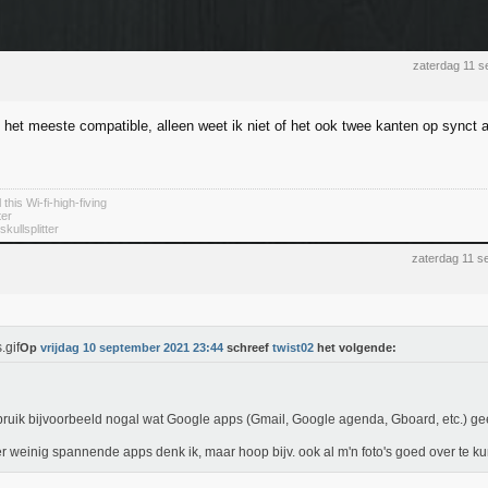
zaterdag 11 
s het meeste compatible, alleen weet ik niet of het ook twee kanten op synct 
 this Wi-fi-high-fiving
ter
kullsplitter
zaterdag 11 s
Op
vrijdag 10 september 2021 23:44
schreef
twist02
het volgende:
bruik bijvoorbeeld nogal wat Google apps (Gmail, Google agenda, Gboard, etc.) ge
r weinig spannende apps denk ik, maar hoop bijv. ook al m'n foto's goed over te k