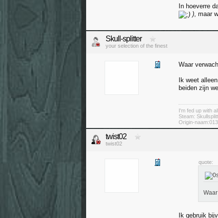
In hoeverre da
)
, maar w
Skull-splitter
your selection of the finest
Waar verwacht
Ik weet allee
beiden zijn we
I'm fed up with all
Steam: Skullsplit
Origin-naam:013s
twist02
twist02
quote:
Waar 
Ik gebruik bi