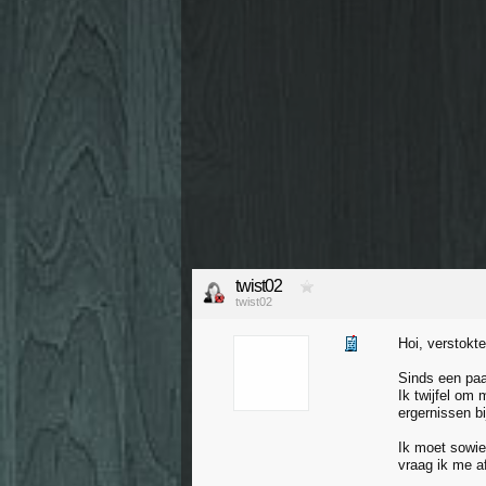
twist02
twist02
Hoi, verstokte
Sinds een pa
Ik twijfel om 
ergernissen b
Ik moet sowie
vraag ik me a