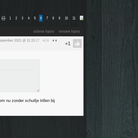
1
2
3
4
5
6
7
8
9
10
11
actieve topics
nieuwe topics
eptember 2021 @ 11:15
:27
#126
em nu zonder schuifje trillen bij