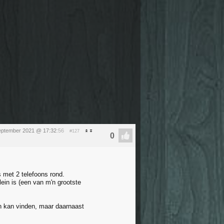
september 2021 @ 17:32
:56
#127
s met 2 telefoons rond.
lein is (een van m'n grootste
n kan vinden, maar daarnaast