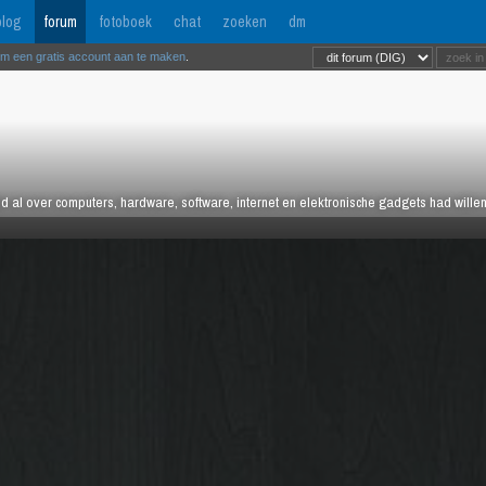
log
forum
fotoboek
chat
zoeken
dm
om een gratis account aan te maken
.
tijd al over computers, hardware, software, internet en elektronische gadgets had wille