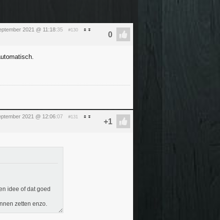
september 2021 @ 11:18
:35
#130
automatisch.
eptember 2021 @ 12:06
:07
#131
en idee of dat goed
unnen zetten enzo.