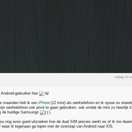
vrijdag 10 
 Android-gebruiker hier
ar maanden heb ik een
iPhone
(12 mini) als werktelefoon en ik sjouw nu steed
mijn werktelefoon ook privé te gaan gebruiken, ook omdat de mini zo heerlijk k
ij de huidige Samsungs
).
so nog even goed uitzoeken hoe de dual SIM precies werkt en of ik me daari
f waar ik tegenaan ga lopen met de overstap van Android naar iOS.