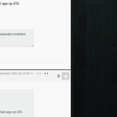
il app op iOS.
ndaarden instellen
eptember 2021 @ 14:28
:32
#132
 mail app op iOS.