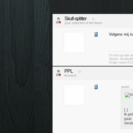
Skull-splitter
your selection of the finest
Volgens mij i
I'm fed up with all
Steam: Skullsplit
Origin-naam:013s
PPL
#control
quote:
[..]
Ik ge
gaat.
Verde