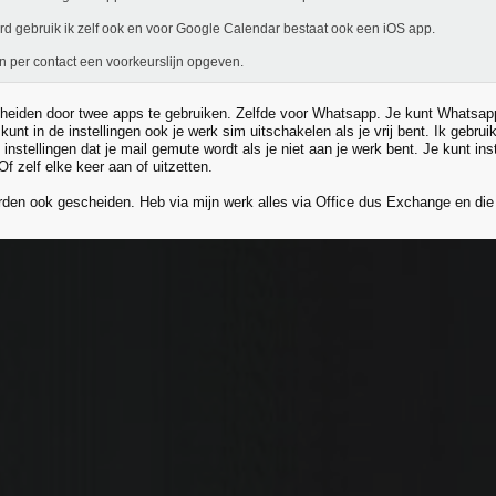
d gebruik ik zelf ook en voor Google Calendar bestaat ook een iOS app.
n per contact een voorkeurslijn opgeven.
cheiden door twee apps te gebruiken. Zelfde voor Whatsapp. Je kunt Whatsapp
kunt in de instellingen ook je werk sim uitschakelen als je vrij bent. Ik gebr
 instellingen dat je mail gemute wordt als je niet aan je werk bent. Je kunt ins
Of zelf elke keer aan of uitzetten.
den ook gescheiden. Heb via mijn werk alles via Office dus Exchange en die