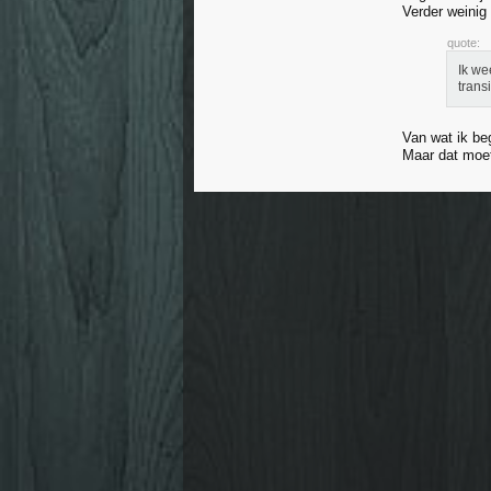
Verder weinig
quote:
Ik we
trans
Van wat ik be
Maar dat moet