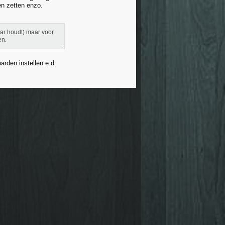
en zetten enzo.
aar houdt) maar voor
en.
arden instellen e.d.