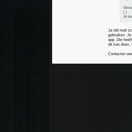
Gboar
[..]
Je ka
Ja idd mail s
gebruiken. Je 
app. Die heeft
dit kan doen. 
Contacten wor