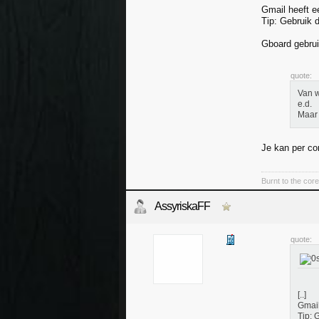
Gmail heeft 
Tip: Gebruik 
Gboard gebrui
quote:
Van w
e.d.
Maar 
Je kan per co
Burnt to the cor
AssyriskaFF
quote:
[..]
Gmail
Tip: 