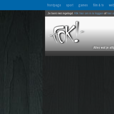
frontpage
sport
games
film & tv
web
Je bent niet ingelogd.
Klik hier om in te loggen
of
hier 
Alles wat je al