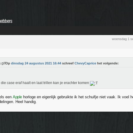
fhebbers
woensdag 1 s
Op
dinsdag 24 augustus 2021 16:44
schreef
ChevyCaprice
het volgende:
e die case eraf haalt en laat trillen kan je erachter komen
els een
Apple
horloge en eigenlijk gebruikte ik het schuifje niet vaak. Ik voel h
elingen. Heel handig.