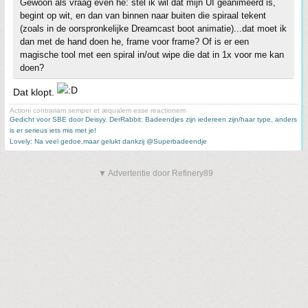
Gewoon als vraag even he: stel ik wil dat mijn UI geanimeerd is,
begint op wit, en dan van binnen naar buiten die spiraal tekent
(zoals in de oorspronkelijke Dreamcast boot animatie)...dat moet ik
dan met de hand doen he, frame voor frame? Of is er een
magische tool met een spiral in/out wipe die dat in 1x voor me kan
doen?
Dat klopt.
Actioni contrariam semper et æqualem esse reactionem
Gedicht voor SBE door Deisyy
,
DerRabbit: Badeendjes zijn iedereen zijn/haar type, anders
is er serieus iets mis met je!
Lovely: Na veel gedoe,maar gelukt dankzij @Superbadeendje
▼ Advertentie door Refinery89