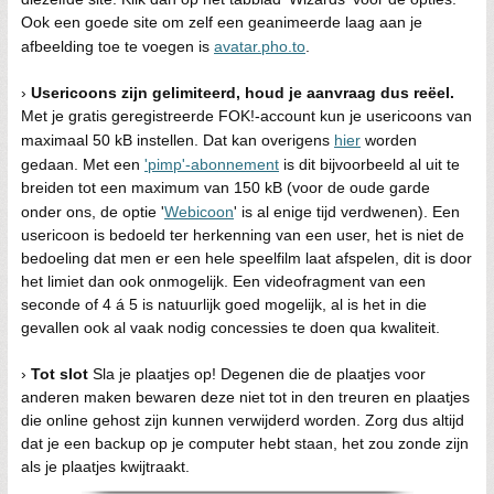
Ook een goede site om zelf een geanimeerde laag aan je
afbeelding toe te voegen is
avatar.pho.to
.
›
Usericoons zijn gelimiteerd, houd je aanvraag dus reëel.
Met je gratis geregistreerde FOK!-account kun je usericoons van
maximaal 50 kB instellen. Dat kan overigens
hier
worden
gedaan. Met een
'pimp'-abonnement
is dit bijvoorbeeld al uit te
breiden tot een maximum van 150 kB (voor de oude garde
onder ons, de optie '
Webicoon
' is al enige tijd verdwenen). Een
usericoon is bedoeld ter herkenning van een user, het is niet de
bedoeling dat men er een hele speelfilm laat afspelen, dit is door
het limiet dan ook onmogelijk. Een videofragment van een
seconde of 4 á 5 is natuurlijk goed mogelijk, al is het in die
gevallen ook al vaak nodig concessies te doen qua kwaliteit.
›
Tot slot
Sla je plaatjes op! Degenen die de plaatjes voor
anderen maken bewaren deze niet tot in den treuren en plaatjes
die online gehost zijn kunnen verwijderd worden. Zorg dus altijd
dat je een backup op je computer hebt staan, het zou zonde zijn
als je plaatjes kwijtraakt.