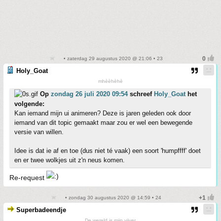
• zaterdag 29 augustus 2020 @ 21:06 • 23
Holy_Goat
mhèèhèhè
Op
zondag 26 juli 2020 09:54
schreef
Holy_Goat
het
volgende:
Kan iemand mijn ui animeren? Deze is jaren geleden ook door
iemand van dit topic gemaakt maar zou er wel een bewegende
versie van willen.
Idee is dat ie af en toe (dus niet té vaak) een soort 'humpffff' doet
en er twee wolkjes uit z'n neus komen.
Re-request
• zondag 30 augustus 2020 @ 14:59 • 24
Superbadeendje
De wereld is mijn vijver