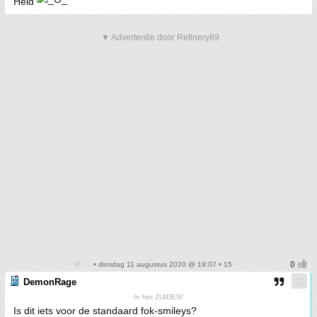
Held
▼ Advertentie door Refinery89
• dinsdag 11 augustus 2020 @ 19:07 • 15
DemonRage
In het ZUIDEN!
Is dit iets voor de standaard fok-smileys?