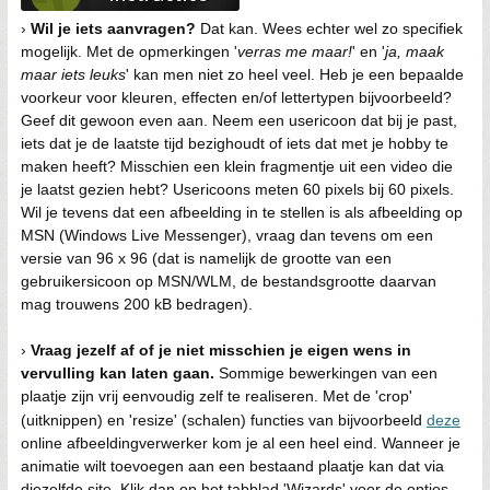
›
Wil je iets aanvragen?
Dat kan. Wees echter wel zo specifiek
mogelijk. Met de opmerkingen '
verras me maar!
' en '
ja, maak
maar iets leuks
' kan men niet zo heel veel. Heb je een bepaalde
voorkeur voor kleuren, effecten en/of lettertypen bijvoorbeeld?
Geef dit gewoon even aan. Neem een usericoon dat bij je past,
iets dat je de laatste tijd bezighoudt of iets dat met je hobby te
maken heeft? Misschien een klein fragmentje uit een video die
je laatst gezien hebt? Usericoons meten 60 pixels bij 60 pixels.
Wil je tevens dat een afbeelding in te stellen is als afbeelding op
MSN (Windows Live Messenger), vraag dan tevens om een
versie van 96 x 96 (dat is namelijk de grootte van een
gebruikersicoon op MSN/WLM, de bestandsgrootte daarvan
mag trouwens 200 kB bedragen).
›
Vraag jezelf af of je niet misschien je eigen wens in
vervulling kan laten gaan.
Sommige bewerkingen van een
plaatje zijn vrij eenvoudig zelf te realiseren. Met de 'crop'
(uitknippen) en 'resize' (schalen) functies van bijvoorbeeld
deze
online afbeeldingverwerker kom je al een heel eind. Wanneer je
animatie wilt toevoegen aan een bestaand plaatje kan dat via
diezelfde site. Klik dan op het tabblad 'Wizards' voor de opties.