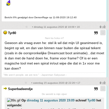
Bericht 6% gewijzigd door DemonRage op 11-08-2020 19:12:40
• dinsdag 11 augustus 2020 @ 19:09 • 16
Tyr80
Nani ka hoka ni?
Gewoon als vraag even he: stel ik wil dat mijn UI geanimeerd is,
begint op wit, en dan van binnen naar buiten die spiraal tekent
(zoals in de oorspronkelijke Dreamcast boot animatie)...dat moet
ik dan met de hand doen he, frame voor frame? Of is er een
magische tool met een spiral in/out wipe die dat in 1x voor me
kan doen?
"We aren't people, we are text." - Japanman Sakyusan -
• zaterdag 15 augustus 2020 @ 22:26 • 17
Superbadeendje
De wereld is mijn vijver
Op
dinsdag 11 augustus 2020 19:09
schreef
Tyr80
het
volgende: