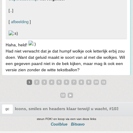
[..]
[
afbeelding
]
Haha, held!
Had niet verwacht dat je dat humpf wolkje ook letterlijk erbij zou
doen. Want dat geluid maakt ie soort van al met die wolkjes. Wil
een gegeven paard niet in de bek kijken, maar mag ik ook een
versie zien zonder de witte tekstballon?
1
2
3
4
5
6
7
8
9
10
11
12
Icons, smiles en headers klaar terwijl u wacht, #103
gc
steun FOK! en koop via een van deze links
Coolblue
Bitvavo