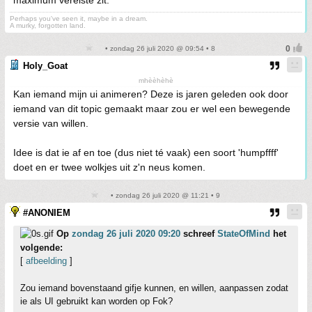
maximum vereiste zit.
Perhaps you've seen it, maybe in a dream.
A murky, forgotten land.
• zondag 26 juli 2020 @ 09:54 • 8
Holy_Goat
mhèèhèhè
Kan iemand mijn ui animeren? Deze is jaren geleden ook door
iemand van dit topic gemaakt maar zou er wel een bewegende
versie van willen.
Idee is dat ie af en toe (dus niet té vaak) een soort 'humpffff'
doet en er twee wolkjes uit z'n neus komen.
• zondag 26 juli 2020 @ 11:21 • 9
#ANONIEM
Op
zondag 26 juli 2020 09:20
schreef
StateOfMind
het
volgende:
[
afbeelding
]
Zou iemand bovenstaand gifje kunnen, en willen, aanpassen zodat
ie als UI gebruikt kan worden op Fok?