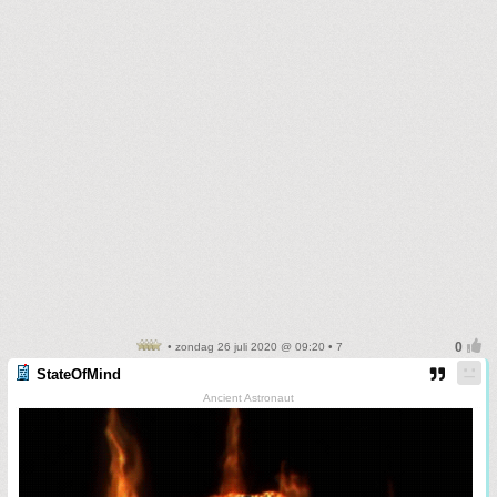
• zondag 26 juli 2020 @ 09:20 • 7
StateOfMind
Ancient Astronaut