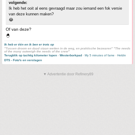
volgende:
Ik heb het ooit al eens gevraagd maar zou iemand een fok versie
van deze kunnen maken?
😂
Of van deze?
🐣
Ik heb er één en ik ben er trots op
"Tussen droom en daad staan wetten in de weg, en praktische bezwaren" "The needs
of the many outweigh the needs of the crew"
Terugblik op tachtig kilometer lopen
-
Westerborkpad
-
My 5 minutes of fame
-
Heldin
DTS - Foto's en verslagen
▼ Advertentie door Refinery89