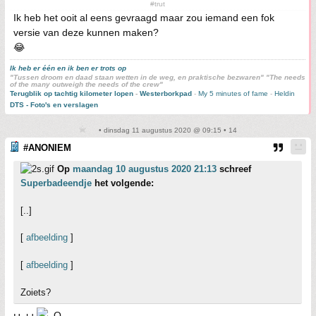
#trut
Ik heb het ooit al eens gevraagd maar zou iemand een fok
versie van deze kunnen maken?
😂
Ik heb er één en ik ben er trots op
"Tussen droom en daad staan wetten in de weg, en praktische bezwaren" "The needs
of the many outweigh the needs of the crew"
Terugblik op tachtig kilometer lopen
-
Westerborkpad
-
My 5 minutes of fame
-
Heldin
DTS - Foto's en verslagen
• dinsdag 11 augustus 2020 @ 09:15 • 14
#ANONIEM
Op
maandag 10 augustus 2020 21:13
schreef
Superbadeendje
het volgende:
[..]
[
afbeelding
]
[
afbeelding
]
Zoiets?