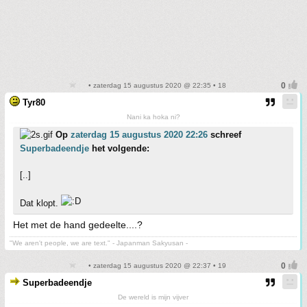
• zaterdag 15 augustus 2020 @ 22:35 • 18
Tyr80
Nani ka hoka ni?
Op
zaterdag 15 augustus 2020 22:26
schreef
Superbadeendje
het volgende:
[..]
Dat klopt.
Het met de hand gedeelte....?
"We aren't people, we are text." - Japanman Sakyusan -
• zaterdag 15 augustus 2020 @ 22:37 • 19
Superbadeendje
De wereld is mijn vijver