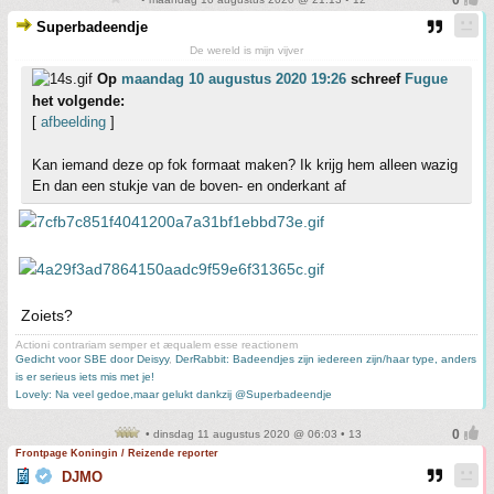
Superbadeendje
De wereld is mijn vijver
Op
maandag 10 augustus 2020 19:26
schreef
Fugue
het volgende:
[
afbeelding
]
Kan iemand deze op fok formaat maken? Ik krijg hem alleen wazig
En dan een stukje van de boven- en onderkant af
Zoiets?
Actioni contrariam semper et æqualem esse reactionem
Gedicht voor SBE door Deisyy
,
DerRabbit: Badeendjes zijn iedereen zijn/haar type, anders
is er serieus iets mis met je!
Lovely: Na veel gedoe,maar gelukt dankzij @Superbadeendje
• dinsdag 11 augustus 2020 @ 06:03 • 13
Frontpage Koningin / Reizende reporter
DJMO