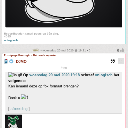
Recordhouder aantal posts op één dag.
4045
onlogisch
• woensdag 20 mei 2020 @ 19:21 • 5
Frontpage Koningin / Reizende reporter
DJMO
#trut
Op
woensdag 20 mei 2020 19:18
schreef
onlogisch
het
volgende:
Kan iemand deze op fok formaat brengen?
Dank u
[
afbeelding
]