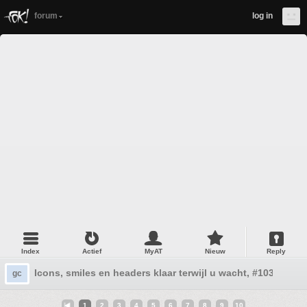
forum
log in
Index
Actief
MyAT
Nieuw
Reply
Icons, smiles en headers klaar terwijl u wacht, #103
gc
1
2
3
4
5
6
7
8
9
10