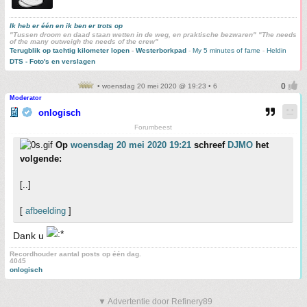
Ik heb er één en ik ben er trots op
"Tussen droom en daad staan wetten in de weg, en praktische bezwaren" "The needs
of the many outweigh the needs of the crew"
Terugblik op tachtig kilometer lopen
-
Westerborkpad
-
My 5 minutes of fame
-
Heldin
DTS - Foto's en verslagen
• woensdag 20 mei 2020 @ 19:23 • 6
Moderator
onlogisch
Forumbeest
Op
woensdag 20 mei 2020 19:21
schreef
DJMO
het
volgende:
[..]
[
afbeelding
]
Dank u
Recordhouder aantal posts op één dag.
4045
onlogisch
▼ Advertentie door Refinery89