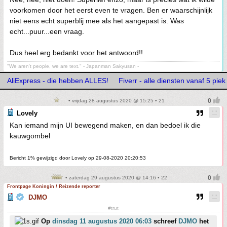
voorkomen door het eerst even te vragen. Ben er waarschijnlijk
niet eens echt superblij mee als het aangepast is. Was
echt...puur...een vraag.
Dus heel erg bedankt voor het antwoord!!
"We aren't people, we are text." - Japanman Sakyusan -
AliExpress - die hebben ALLES!
Fiverr - alle diensten vanaf 5 piek
• vrijdag 28 augustus 2020 @ 15:25 • 21
Lovely
Kan iemand mijn UI bewegend maken, en dan bedoel ik die
kauwgombel
Bericht 1% gewijzigd door Lovely op 29-08-2020 20:20:53
• zaterdag 29 augustus 2020 @ 14:16 • 22
Frontpage Koningin / Reizende reporter
DJMO
#trut
Op
dinsdag 11 augustus 2020 06:03
schreef
DJMO
het