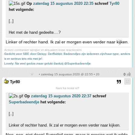
Op
zaterdag 15 augustus 2020 22:35
schreef
Tyr80
het volgende:
[..]
Het met de hand gedeelte....?
Linker of rechter hand. Ik zal er morgen even verder naar kijken.
Actioni contrariam semper et æqualem esse reactionem
Gedicht voor SBE door Deisyy
,
DerRabbit: Badeendjes zijn iedereen zijn/haar type, anders
is er serieus iets mis met je!
Lovely: Na veel gedoe,maar gelukt dankzij @Superbadeendje
• zaterdag 15 augustus 2020 @ 22:55 • 20
Tyr80
Nani ka hoka ni?
Op
zaterdag 15 augustus 2020 22:37
schreef
Superbadeendje
het volgende:
[..]
Linker of rechter hand. Ik zal er morgen even verder naar kijken.
Nee, nee, niet doen! Superlief enzo, maar is precies wat ik wilde