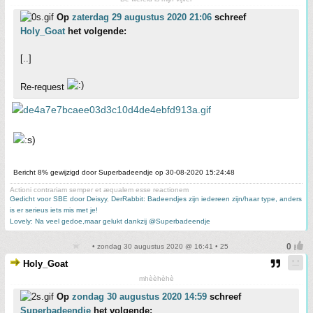
Op
zaterdag 29 augustus 2020 21:06
schreef
Holy_Goat
het volgende:
[..]
Re-request
Bericht 8% gewijzigd door Superbadeendje op 30-08-2020 15:24:48
Actioni contrariam semper et æqualem esse reactionem
Gedicht voor SBE door Deisyy
,
DerRabbit: Badeendjes zijn iedereen zijn/haar type, anders
is er serieus iets mis met je!
Lovely: Na veel gedoe,maar gelukt dankzij @Superbadeendje
• zondag 30 augustus 2020 @ 16:41 • 25
Holy_Goat
mhèèhèhè
Op
zondag 30 augustus 2020 14:59
schreef
Superbadeendje
het volgende: