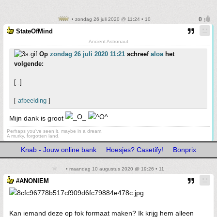
• zondag 26 juli 2020 @ 11:24 • 10
StateOfMind
Ancient Astronaut
Op
zondag 26 juli 2020 11:21
schreef
aloa
het
volgende:
[..]
[
afbeelding
]
Mijn dank is groot
Perhaps you've seen it, maybe in a dream.
A murky, forgotten land.
Knab - Jouw online bank
Hoesjes? Casetify!
Bonprix
• maandag 10 augustus 2020 @ 19:26 • 11
#ANONIEM
Kan iemand deze op fok formaat maken? Ik krijg hem alleen