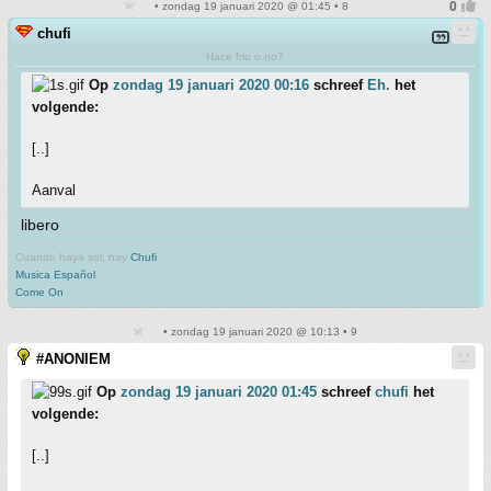
• zondag 19 januari 2020 @ 01:45 • 8
chufi
Hace frio o no?
Op
zondag 19 januari 2020 00:16
schreef
Eh.
het
volgende:
[..]
Aanval
libero
Cuando haya sol, hay
Chufi
Musica Español
Come On
• zondag 19 januari 2020 @ 10:13 • 9
#ANONIEM
Op
zondag 19 januari 2020 01:45
schreef
chufi
het
volgende:
[..]