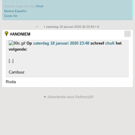
Cuando haya sol, hay
Chufi
Musica Español
Come On
• zaterdag 18 januari 2020 @ 23:50 • 6
#ANONIEM
Op
zaterdag 18 januari 2020 23:48
schreef
chufi
het
volgende:
[..]
Cambuur
Roda
▼ Advertentie door Refinery89