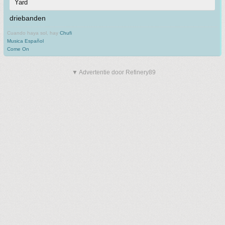
Yard
driebanden
Cuando haya sol, hay
Chufi
Musica Español
Come On
▼ Advertentie door Refinery89