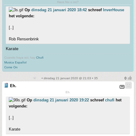
Hace frio o no?
Op
dinsdag 21 januari 2020 18:42
schreef
InverHouse
het volgende:
[..]
Rob Rensenbrink
Karate
Cuando haya sol, hay
Chufi
Musica Español
Come On
• dinsdag 21 januari 2020 @ 21:03 • 35
Eh.
Eh.
Op
dinsdag 21 januari 2020 19:22
schreef
chufi
het
volgende:
[..]
Karate