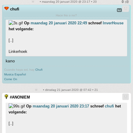
• maandag 20 januari 2020 @ 23:17 • 20
chufi
Hace frio o no?
Op
maandag 20 januari 2020 22:49
schreef
InverHouse
het volgende:
[..]
Linkerhoek
kano
Cuando haya sol, hay
Chufi
Musica Español
Come On
• dinsdag 21 januari 2020 @ 07:42 • 21
#ANONIEM
Op
maandag 20 januari 2020 23:17
schreef
chufi
het
volgende:
[..]