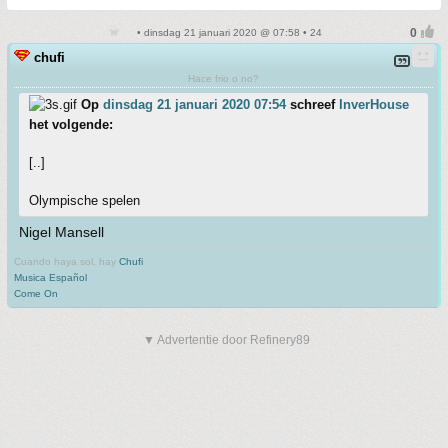
• dinsdag 21 januari 2020 @ 07:58 • 24
chufi
Hace frio o no?
Op
dinsdag 21 januari 2020 07:54
schreef
InverHouse
het volgende:
[..]
Olympische spelen
Nigel Mansell
Cuando haya sol, hay
Chufi
Musica Español
Come On
▼ Advertentie door Refinery89