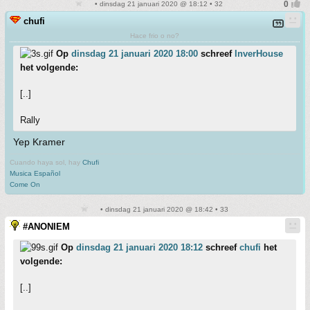
• dinsdag 21 januari 2020 @ 18:12 • 32
chufi
Hace frio o no?
Op
dinsdag 21 januari 2020 18:00
schreef
InverHouse
het volgende:
[..]
Rally
Yep Kramer
Cuando haya sol, hay
Chufi
Musica Español
Come On
• dinsdag 21 januari 2020 @ 18:42 • 33
#ANONIEM
Op
dinsdag 21 januari 2020 18:12
schreef
chufi
het
volgende:
[..]