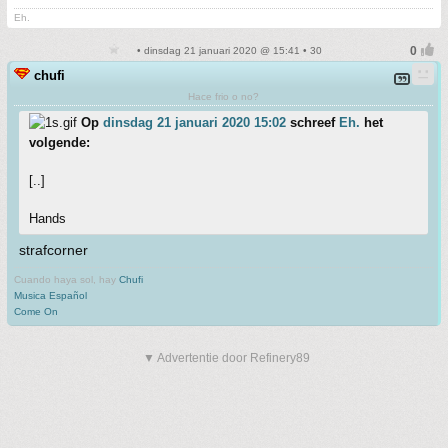
Eh.
• dinsdag 21 januari 2020 @ 15:41 • 30
chufi
Hace frio o no?
Op
dinsdag 21 januari 2020 15:02
schreef
Eh.
het
volgende:
[..]
Hands
strafcorner
Cuando haya sol, hay
Chufi
Musica Español
Come On
▼ Advertentie door Refinery89