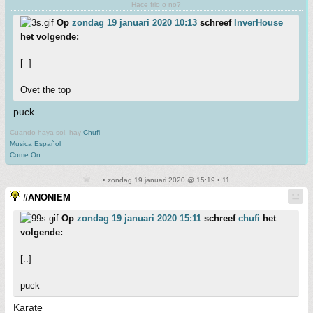
Hace frio o no?
Op
zondag 19 januari 2020 10:13
schreef
InverHouse
het volgende:
[..]
Ovet the top
puck
Cuando haya sol, hay
Chufi
Musica Español
Come On
• zondag 19 januari 2020 @ 15:19 • 11
#ANONIEM
Op
zondag 19 januari 2020 15:11
schreef
chufi
het
volgende:
[..]
puck
Karate