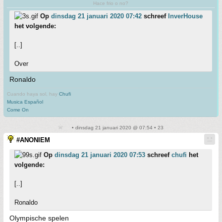
Hace frio o no?
Op
dinsdag 21 januari 2020 07:42
schreef
InverHouse
het volgende:
[..]
Over
Ronaldo
Cuando haya sol, hay
Chufi
Musica Español
Come On
• dinsdag 21 januari 2020 @ 07:54 • 23
#ANONIEM
Op
dinsdag 21 januari 2020 07:53
schreef
chufi
het
volgende:
[..]
Ronaldo
Olympische spelen