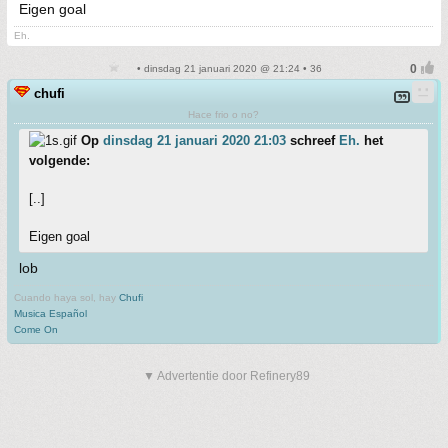
Eigen goal
Eh.
• dinsdag 21 januari 2020 @ 21:24 • 36
chufi
Hace frio o no?
Op
dinsdag 21 januari 2020 21:03
schreef
Eh.
het
volgende:
[..]
Eigen goal
lob
Cuando haya sol, hay
Chufi
Musica Español
Come On
▼ Advertentie door Refinery89