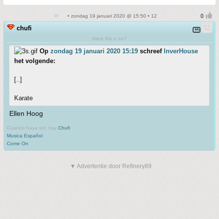
• zondag 19 januari 2020 @ 15:50 • 12
chufi
Hace frio o no?
Op
zondag 19 januari 2020 15:19
schreef
InverHouse
het volgende:
[..]
Karate
Ellen Hoog
Cuando haya sol, hay
Chufi
Musica Español
Come On
▼ Advertentie door Refinery89