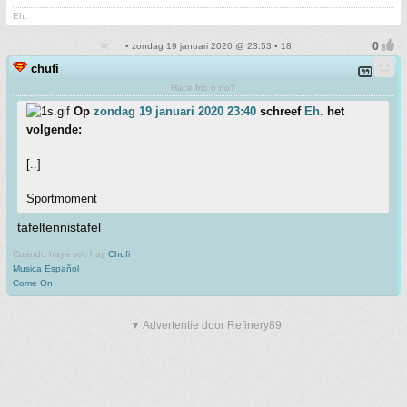
Eh.
• zondag 19 januari 2020 @ 23:53 • 18
chufi
Hace frio o no?
Op
zondag 19 januari 2020 23:40
schreef
Eh.
het
volgende:
[..]
Sportmoment
tafeltennistafel
Cuando haya sol, hay
Chufi
Musica Español
Come On
▼ Advertentie door Refinery89