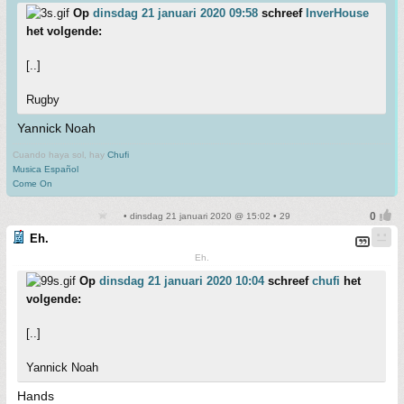
Op
dinsdag 21 januari 2020 09:58
schreef
InverHouse
het volgende:
[..]
Rugby
Yannick Noah
Cuando haya sol, hay
Chufi
Musica Español
Come On
• dinsdag 21 januari 2020 @ 15:02 • 29
Eh.
Eh.
Op
dinsdag 21 januari 2020 10:04
schreef
chufi
het
volgende:
[..]
Yannick Noah
Hands