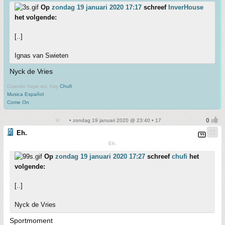
Op
zondag 19 januari 2020 17:17
schreef
InverHouse
het volgende:
[..]
Ignas van Swieten
Nyck de Vries
Cuando haya sol, hay
Chufi
Musica Español
Come On
• zondag 19 januari 2020 @ 23:40 • 17
Eh.
Eh.
Op
zondag 19 januari 2020 17:27
schreef
chufi
het
volgende:
[..]
Nyck de Vries
Sportmoment