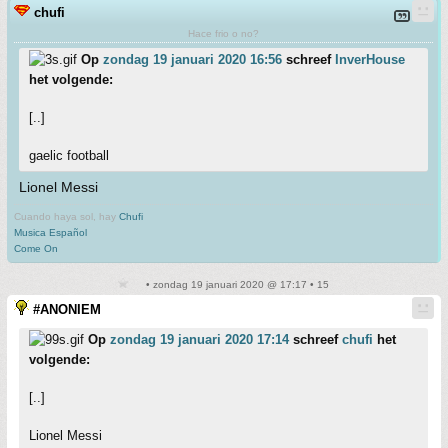
chufi
Hace frio o no?
Op
zondag 19 januari 2020 16:56
schreef
InverHouse
het volgende:
[..]
gaelic football
Lionel Messi
Cuando haya sol, hay
Chufi
Musica Español
Come On
• zondag 19 januari 2020 @ 17:17 • 15
#ANONIEM
Op
zondag 19 januari 2020 17:14
schreef
chufi
het
volgende:
[..]
Lionel Messi