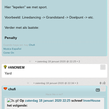
Hier "lepelen" we met sport.
Voorbeeld: Linedancing -> Grandstand -> Doelpunt -> etc.
Verder met als laatste:
Penalty
Cuando haya sol, hay
Chufi
Musica Español
Come On
• zaterdag 18 januari 2020 @ 22:25 • 2
#ANONIEM
Yard
• zaterdag 18 januari 2020 @ 22:34 • 3
chufi
Hace frio o no?
Op
zaterdag 18 januari 2020 22:25
schreef
InverHouse
het volgende: