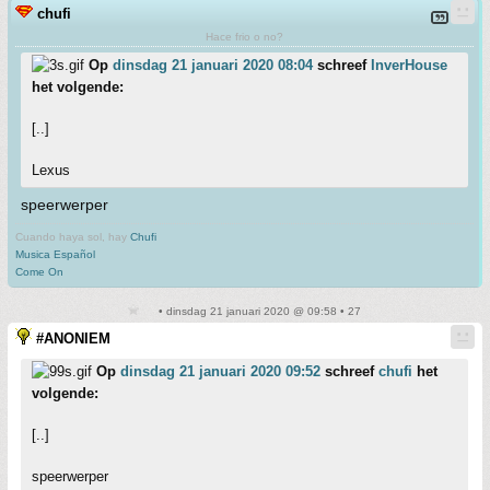
chufi
Hace frio o no?
Op
dinsdag 21 januari 2020 08:04
schreef
InverHouse
het volgende:
[..]
Lexus
speerwerper
Cuando haya sol, hay
Chufi
Musica Español
Come On
• dinsdag 21 januari 2020 @ 09:58 • 27
#ANONIEM
Op
dinsdag 21 januari 2020 09:52
schreef
chufi
het
volgende:
[..]
speerwerper