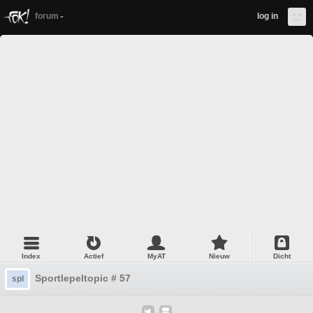
forum
log in
Index
Actief
MyAT
Nieuw
Dicht
Sportlepeltopic # 57
spl