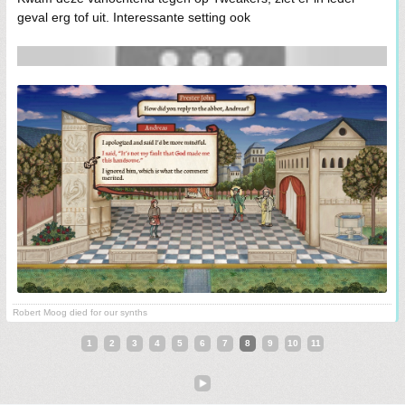
geval erg tof uit. Interessante setting ook
Robert Moog died for our synths
1
2
3
4
5
6
7
8
9
10
11