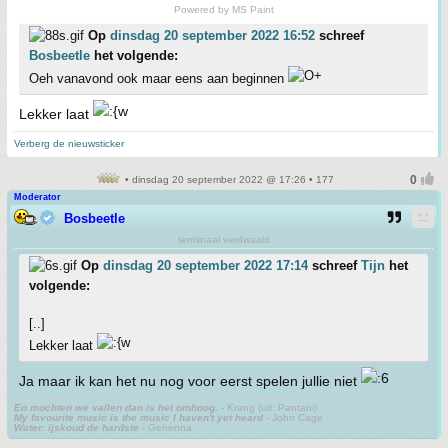
Powered by MS Paint
Op
dinsdag 20 september 2022 16:52
schreef
Bosbeetle
het volgende:
Oeh vanavond ook maar eens aan beginnen
Lekker laat
Verberg de nieuwsticker
• dinsdag 20 september 2022 @ 17:26 • 177
Moderator
Bosbeetle
terminaal verdwaald
Op
dinsdag 20 september 2022 17:14
schreef
Tijn
het
volgende:
[..]
Lekker laat
Ja maar ik kan het nu nog voor eerst spelen jullie niet
En mochten we vallen dan is het omhoog.
- Krang (uit: Pantani)
My favourite music is the music I haven't yet heard
- John Cage
Water: ijskoud de hardste
- Gehenna