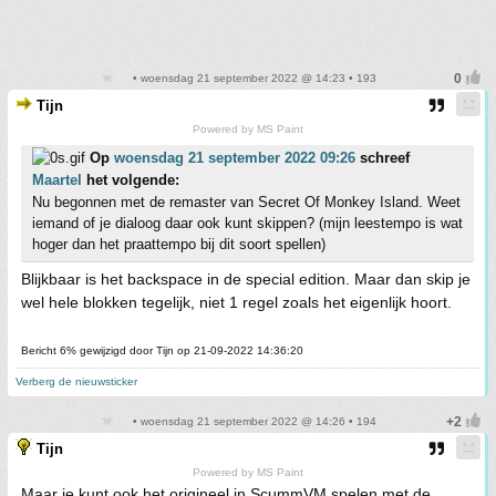
• woensdag 21 september 2022 @ 14:23 • 193
Tijn
Powered by MS Paint
Op
woensdag 21 september 2022 09:26
schreef
Maartel
het volgende:
Nu begonnen met de remaster van Secret Of Monkey Island. Weet
iemand of je dialoog daar ook kunt skippen? (mijn leestempo is wat
hoger dan het praattempo bij dit soort spellen)
Blijkbaar is het backspace in de special edition. Maar dan skip je
wel hele blokken tegelijk, niet 1 regel zoals het eigenlijk hoort.
Bericht 6% gewijzigd door Tijn op 21-09-2022 14:36:20
Verberg de nieuwsticker
• woensdag 21 september 2022 @ 14:26 • 194
Tijn
Powered by MS Paint
Maar je kunt ook het origineel in ScummVM spelen met de