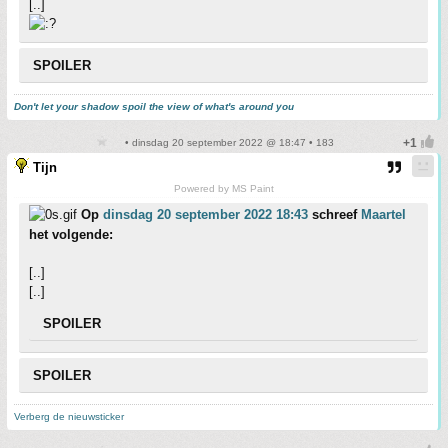
[..]
SPOILER
Don't let your shadow spoil the view of what's around you
• dinsdag 20 september 2022 @ 18:47 • 183
Tijn
Powered by MS Paint
Op
dinsdag 20 september 2022 18:43
schreef
Maartel
het volgende:
[..]
[..]
SPOILER
SPOILER
Verberg de nieuwsticker