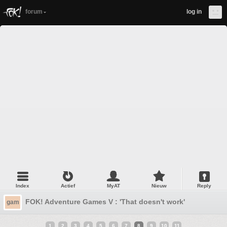
forum
log in
Index
Actief
MyAT
Nieuw
Reply
FOK! Adventure Games V : 'That doesn't work'
gam
1
2
3
4
5
6
7
8
9
10
11