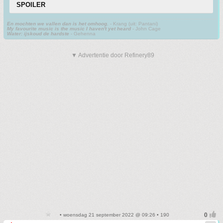
SPOILER
En mochten we vallen dan is het omhoog.
- Krang (uit: Pantani)
My favourite music is the music I haven't yet heard
- John Cage
Water: ijskoud de hardste
- Gehenna
▼ Advertentie door Refinery89
• woensdag 21 september 2022 @ 09:26 • 190