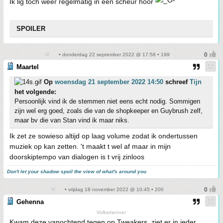
Ik lig toch weer regelmatig in een scheur hoor
SPOILER
• donderdag 22 september 2022 @ 17:58 • 199
Maartel
Op
woensdag 21 september 2022 14:50
schreef
Tijn
het volgende:
Persoonlijk vind ik de stemmen niet eens echt nodig. Sommigen
zijn wel erg goed, zoals die van de shopkeeper en Guybrush zelf,
maar bv die van Stan vind ik maar niks.
Ik zet ze sowieso altijd op laag volume zodat ik ondertussen
muziek op kan zetten. 't maakt t wel af maar in mijn
doorskiptempo van dialogen is t vrij zinloos
Don't let your shadow spoil the view of what's around you
• vrijdag 18 november 2022 @ 10:45 • 200
Gehenna
Volksmenner
Kwam deze vanochtend tegen op Tweakers, ziet er in ieder