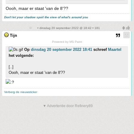
Oooh, maar er staat 'van de 8'??
Don't let your shadow spoil the view of what's around you
• dinsdag 20 september 2022 @ 18:42 • 181
Tijn
Powered by MS Paint
Op
dinsdag 20 september 2022 18:41
schreef
Maartel
het volgende:
[..]
Oooh, maar er staat 'van de 8'??
Verberg de nieuwsticker
▼ Advertentie door Refinery89