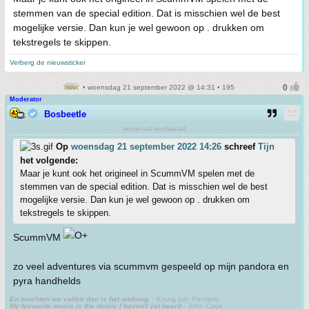
stemmen van de special edition. Dat is misschien wel de best
mogelijke versie. Dan kun je wel gewoon op . drukken om
tekstregels te skippen.
Verberg de nieuwsticker
• woensdag 21 september 2022 @ 14:31 • 195
Moderator
Bosbeetle
terminaal verdwaald
Op
woensdag 21 september 2022 14:26
schreef
Tijn
het volgende:
Maar je kunt ook het origineel in ScummVM spelen met de
stemmen van de special edition. Dat is misschien wel de best
mogelijke versie. Dan kun je wel gewoon op . drukken om
tekstregels te skippen.
ScummVM
zo veel adventures via scummvm gespeeld op mijn pandora en
pyra handhelds
En mochten we vallen dan is het omhoog.
- Krang (uit: Pantani)
My favourite music is the music I haven't yet heard
- John Cage