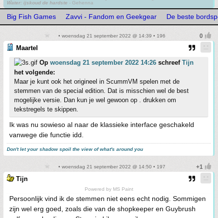
Water: ijskoud de hardste
- Gehenna
Big Fish Games
Zavvi - Fandom en Geekgear
De beste bordspe
• woensdag 21 september 2022 @ 14:39 • 196
Maartel
Op
woensdag 21 september 2022 14:26
schreef
Tijn
het volgende:
Maar je kunt ook het origineel in ScummVM spelen met de
stemmen van de special edition. Dat is misschien wel de best
mogelijke versie. Dan kun je wel gewoon op . drukken om
tekstregels te skippen.
Ik was nu sowieso al naar de klassieke interface geschakeld
vanwege die functie idd.
Don't let your shadow spoil the view of what's around you
• woensdag 21 september 2022 @ 14:50 • 197
Tijn
Powered by MS Paint
Persoonlijk vind ik de stemmen niet eens echt nodig. Sommigen
zijn wel erg goed, zoals die van de shopkeeper en Guybrush