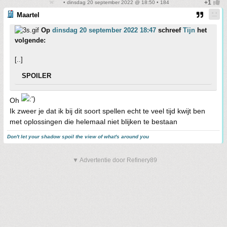
• dinsdag 20 september 2022 @ 18:50 • 184
Maartel
Op
dinsdag 20 september 2022 18:47
schreef
Tijn
het
volgende:
[..]
SPOILER
Oh
Ik zweer je dat ik bij dit soort spellen echt te veel tijd kwijt ben
met oplossingen die helemaal niet blijken te bestaan
Don't let your shadow spoil the view of what's around you
▼ Advertentie door Refinery89