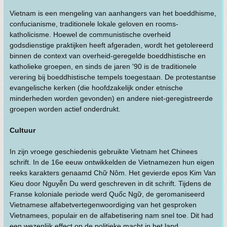
Vietnam is een mengeling van aanhangers van het boeddhisme,
confucianisme, traditionele lokale geloven en rooms-
katholicisme. Hoewel de communistische overheid
godsdienstige praktijken heeft afgeraden, wordt het getolereerd
binnen de context van overheid-geregelde boeddhistische en
katholieke groepen, en sinds de jaren '90 is de traditionele
verering bij boeddhistische tempels toegestaan. De protestantse
evangelische kerken (die hoofdzakelijk onder etnische
minderheden worden gevonden) en andere niet-geregistreerde
groepen worden actief onderdrukt.
Cultuur
In zijn vroege geschiedenis gebruikte Vietnam het Chinees
schrift. In de 16e eeuw ontwikkelden de Vietnamezen hun eigen
reeks karakters genaamd Chữ Nôm. Het gevierde epos Kim Van
Kieu door Nguyễn Du werd geschreven in dit schrift. Tijdens de
Franse koloniale periode werd Quốc Ngữ, de geromaniseerd
Vietnamese alfabetvertegenwoordiging van het gesproken
Vietnamees, populair en de alfabetisering nam snel toe. Dit had
een wezenlijk effect op de politieke macht in het land.