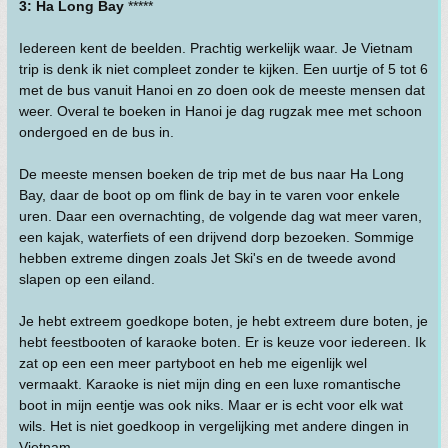
3: Ha Long Bay
*****
Iedereen kent de beelden. Prachtig werkelijk waar. Je Vietnam
trip is denk ik niet compleet zonder te kijken. Een uurtje of 5 tot 6
met de bus vanuit Hanoi en zo doen ook de meeste mensen dat
weer. Overal te boeken in Hanoi je dag rugzak mee met schoon
ondergoed en de bus in.
De meeste mensen boeken de trip met de bus naar Ha Long
Bay, daar de boot op om flink de bay in te varen voor enkele
uren. Daar een overnachting, de volgende dag wat meer varen,
een kajak, waterfiets of een drijvend dorp bezoeken. Sommige
hebben extreme dingen zoals Jet Ski's en de tweede avond
slapen op een eiland.
Je hebt extreem goedkope boten, je hebt extreem dure boten, je
hebt feestbooten of karaoke boten. Er is keuze voor iedereen. Ik
zat op een een meer partyboot en heb me eigenlijk wel
vermaakt. Karaoke is niet mijn ding en een luxe romantische
boot in mijn eentje was ook niks. Maar er is echt voor elk wat
wils. Het is niet goedkoop in vergelijking met andere dingen in
Vietnam.