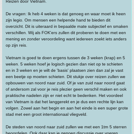
Reizen door Vietnam.
De vragen: Ik heb 4 weken is dat genoeg en waar moet ik heen
zijn legio. Om mensen een helpende hand te bieden dit
overzicht. Dit is uiteraard in bepaalde mate subjectief en smaken
verschillen. Wij als FOK'ers zullen dit proberen te doen met een
mening en zonder veroordeling want iedereen zoekt iets anders
op zijn reis.
Vietnam is goed te doen ergens tussen de 3 weken (krap) en 5
weken. 5 weken hoef je logisch gezien dan niet op te schieten
en in 3 weken en je wilt de 'basis' plaatsen zien dan zal je vast
een beetje op moeten schieten. Dit stukje over reizen zullen we
opbouwen van noord naar zuid. Of je van zuid naar noord gaat
of andersom zal voor je reis plezier geen verschil maken en ook
praktische nadelen zijn er niet echt te bedenken. Het voordeel
van Vietnam is dat het langgerekt en je dus een rechte lijn kan
volgen. Zowel aan het begin en aan het einde is een super grote
stad met een groot internationaal vliegveld.
De steden van noord naar zuid zullen we met een 1tm 5 sterren
beoordelen. Ook daar kan je genoeg discussie over voeren