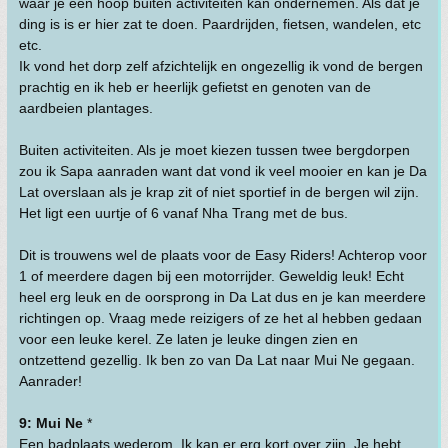
waar je een hoop buiten activiteiten kan ondernemen. Als dat je
ding is is er hier zat te doen. Paardrijden, fietsen, wandelen, etc
etc.
Ik vond het dorp zelf afzichtelijk en ongezellig ik vond de bergen
prachtig en ik heb er heerlijk gefietst en genoten van de
aardbeien plantages.
Buiten activiteiten. Als je moet kiezen tussen twee bergdorpen
zou ik Sapa aanraden want dat vond ik veel mooier en kan je Da
Lat overslaan als je krap zit of niet sportief in de bergen wil zijn.
Het ligt een uurtje of 6 vanaf Nha Trang met de bus.
Dit is trouwens wel de plaats voor de Easy Riders! Achterop voor
1 of meerdere dagen bij een motorrijder. Geweldig leuk! Echt
heel erg leuk en de oorsprong in Da Lat dus en je kan meerdere
richtingen op. Vraag mede reizigers of ze het al hebben gedaan
voor een leuke kerel. Ze laten je leuke dingen zien en
ontzettend gezellig. Ik ben zo van Da Lat naar Mui Ne gegaan.
Aanrader!
9: Mui Ne
*
Een badplaats wederom. Ik kan er erg kort over zijn. Je hebt