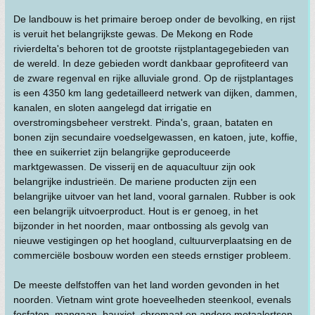
De landbouw is het primaire beroep onder de bevolking, en rijst
is veruit het belangrijkste gewas. De Mekong en Rode
rivierdelta's behoren tot de grootste rijstplantagegebieden van
de wereld. In deze gebieden wordt dankbaar geprofiteerd van
de zware regenval en rijke alluviale grond. Op de rijstplantages
is een 4350 km lang gedetailleerd netwerk van dijken, dammen,
kanalen, en sloten aangelegd dat irrigatie en
overstromingsbeheer verstrekt. Pinda's, graan, bataten en
bonen zijn secundaire voedselgewassen, en katoen, jute, koffie,
thee en suikerriet zijn belangrijke geproduceerde
marktgewassen. De visserij en de aquacultuur zijn ook
belangrijke industrieën. De mariene producten zijn een
belangrijke uitvoer van het land, vooral garnalen. Rubber is ook
een belangrijk uitvoerproduct. Hout is er genoeg, in het
bijzonder in het noorden, maar ontbossing als gevolg van
nieuwe vestigingen op het hoogland, cultuurverplaatsing en de
commerciële bosbouw worden een steeds ernstiger probleem.
De meeste delfstoffen van het land worden gevonden in het
noorden. Vietnam wint grote hoeveelheden steenkool, evenals
fosfaten, mangaan, bauxiet, chromaat en andere metaalertsen.