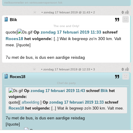
melksommelier en vertrouwenspersoon fok
• zondag 17 februari 2019 @ 11:43 • 2
Blik
The one and Only!
quote]
Op
zondag 17 februari 2019 11:33
schreef
Roces18
het volgende:
[..] Wat ik begreep zo'n 300 km. Valt
mee. [/quote]
7u met de bus, is dus een aardige reisdag
• zondag 17 februari 2019 @ 12:33 • 3
Roces18
Chef de party
Op
zondag 17 februari 2019 11:43
schreef
Blik
het
volgende:
quote][
afbeelding
]
Op
zondag 17 februari 2019 11:33
schreef
Roces18
het volgende:
[..] Wat ik begreep zo'n 300 km. Valt mee.
7u met de bus, is dus een aardige reisdag
[/quote]
nachtbus