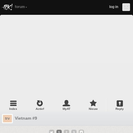
forum
log in
Index
Actief
MyAT
Nieuw
Reply
Vietnam #9
trv
1
2
3