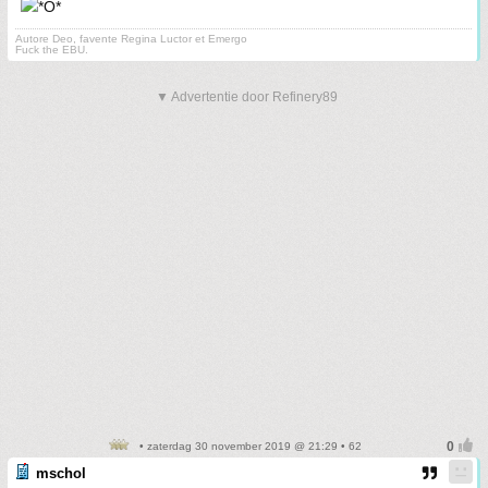
Autore Deo, favente Regina Luctor et Emergo
Fuck the EBU.
▼ Advertentie door Refinery89
• zaterdag 30 november 2019 @ 21:29 • 62
mschol