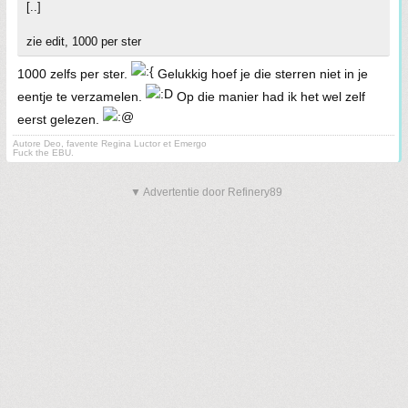
[..]
zie edit, 1000 per ster
1000 zelfs per ster.
Gelukkig hoef je die sterren niet in je
eentje te verzamelen.
Op die manier had ik het wel zelf
eerst gelezen.
Autore Deo, favente Regina Luctor et Emergo
Fuck the EBU.
▼ Advertentie door Refinery89