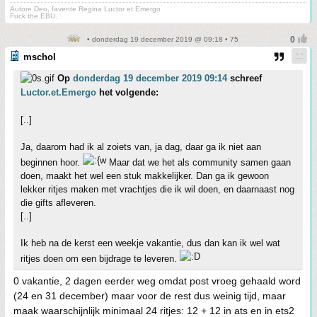
Autore Deo, favente Regina Luctor et Emergo
Fuck the EBU.
• donderdag 19 december 2019 @ 09:18 • 75
mschol
Op
donderdag 19 december 2019 09:14
schreef
Luctor.et.Emergo
het volgende:
[..]
Ja, daarom had ik al zoiets van, ja dag, daar ga ik niet aan
beginnen hoor.
Maar dat we het als community samen gaan
doen, maakt het wel een stuk makkelijker. Dan ga ik gewoon
lekker ritjes maken met vrachtjes die ik wil doen, en daarnaast nog
die gifts afleveren.
[..]
Ik heb na de kerst een weekje vakantie, dus dan kan ik wel wat
ritjes doen om een bijdrage te leveren.
0 vakantie, 2 dagen eerder weg omdat post vroeg gehaald word
(24 en 31 december) maar voor de rest dus weinig tijd, maar
maak waarschijnlijk minimaal 24 ritjes: 12 + 12 in ats en in ets2