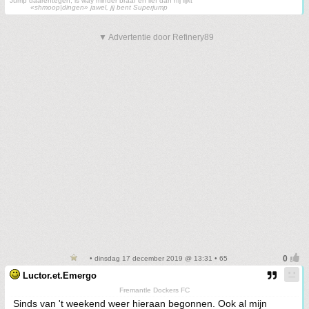
Jump daarentegen, is wáy minder braaf en lief dan hij lijkt
«shmoop|dingen» jawel, jij bent Superjump
▼ Advertentie door Refinery89
• dinsdag 17 december 2019 @ 13:31 • 65
Luctor.et.Emergo
Fremantle Dockers FC
Sinds van 't weekend weer hieraan begonnen. Ook al mijn