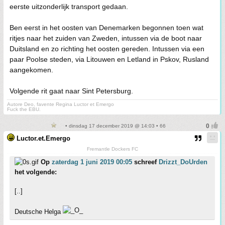
eerste uitzonderlijk transport gedaan.
Ben eerst in het oosten van Denemarken begonnen toen wat
ritjes naar het zuiden van Zweden, intussen via de boot naar
Duitsland en zo richting het oosten gereden. Intussen via een
paar Poolse steden, via Litouwen en Letland in Pskov, Rusland
aangekomen.
Volgende rit gaat naar Sint Petersburg.
Autore Deo, favente Regina Luctor et Emergo
Fuck the EBU.
• dinsdag 17 december 2019 @ 14:03 • 66
Luctor.et.Emergo
Fremantle Dockers FC
Op
zaterdag 1 juni 2019 00:05
schreef
Drizzt_DoUrden
het volgende:
[..]
Deutsche Helga