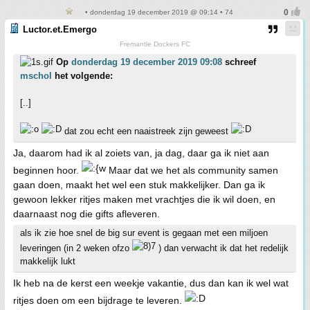
• donderdag 19 december 2019 @ 09:14 • 74
Luctor.et.Emergo
Fremantle Dockers FC
Op
donderdag 19 december 2019 09:08
schreef
mschol
het volgende:
[..]
dat zou echt een naaistreek zijn geweest
Ja, daarom had ik al zoiets van, ja dag, daar ga ik niet aan
beginnen hoor.
Maar dat we het als community samen
gaan doen, maakt het wel een stuk makkelijker. Dan ga ik
gewoon lekker ritjes maken met vrachtjes die ik wil doen, en
daarnaast nog die gifts afleveren.
als ik zie hoe snel de big sur event is gegaan met een miljoen
leveringen (in 2 weken ofzo
) dan verwacht ik dat het redelijk
makkelijk lukt
Ik heb na de kerst een weekje vakantie, dus dan kan ik wel wat
ritjes doen om een bijdrage te leveren.