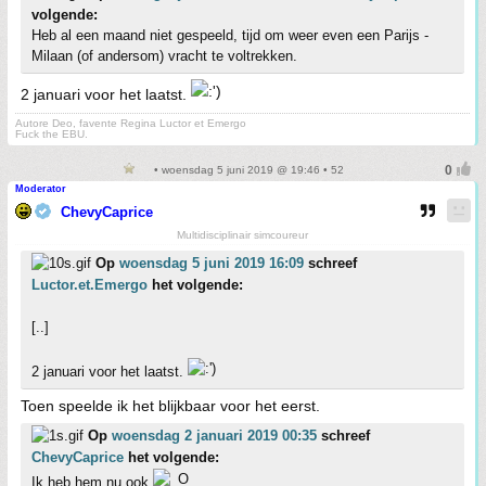
volgende:
Heb al een maand niet gespeeld, tijd om weer even een Parijs -
Milaan (of andersom) vracht te voltrekken.
2 januari voor het laatst.
Autore Deo, favente Regina Luctor et Emergo
Fuck the EBU.
• woensdag 5 juni 2019 @ 19:46 • 52
Moderator
ChevyCaprice
Multidisciplinair simcoureur
Op
woensdag 5 juni 2019 16:09
schreef
Luctor.et.Emergo
het volgende:
[..]
2 januari voor het laatst.
Toen speelde ik het blijkbaar voor het eerst.
Op
woensdag 2 januari 2019 00:35
schreef
ChevyCaprice
het volgende:
Ik heb hem nu ook