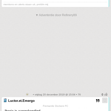
mentions en alerts staan uit, pm/dm mij
▼ Advertentie door Refinery89
• vrijdag 20 december 2019 @ 15:04 • 76
Luctor.et.Emergo
Fremantle Dockers FC
Iberia is aangekondigd.