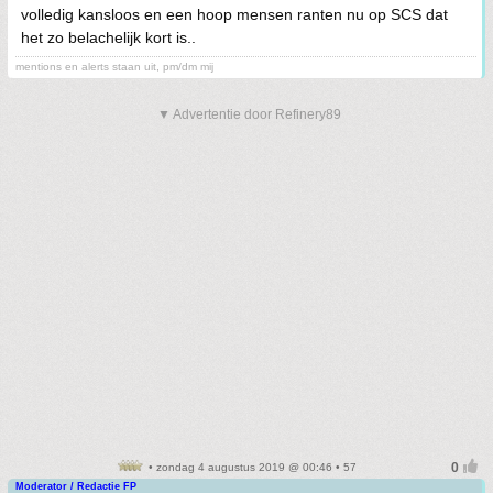
volledig kansloos en een hoop mensen ranten nu op SCS dat
het zo belachelijk kort is..
mentions en alerts staan uit, pm/dm mij
▼ Advertentie door Refinery89
• zondag 4 augustus 2019 @ 00:46 • 57
Moderator / Redactie FP