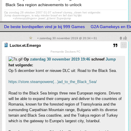
Black Sea region achievements to unlock
Op zondag 28 oktober 2007 01:07 schreef clumsy_clown het volgende:
Jump daarentegen, is wáy minder braaf en lief dan hij lijkt
«shmoop|dingen» jawel, jij bent Superjump
De beste bordspellen vind je bij 999 Games
G2A Gamekeys en Ele
• zaterdag 30 november 2019 @ 20:34 • 61
Luctor.et.Emergo
Fremantle Dockers FC
Op
zaterdag 30 november 2019 19:46
schreef
Jump
het volgende:
Op 5 december komt er nieuwe DLC uit: Road to the Black Sea.
https://store.steampowere(...)ad_to_the_Black_Sea/
Road to the Black Sea brings three new European regions. Drivers
will be able to expand their company and deliver to the countries of
Romania, known for the forested region of Transylvania and the
surrounding Carpathian Mountain range, Bulgaria with its diverse
terrain and Black Sea coastline, and the Trakya region of Turkey
which is the gateway to Europe's largest city, Istanbul.