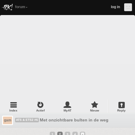
forum
log in
Index
Actief
MyAT
Nieuw
Reply
Met onzichtbare bulten in de weg
gam
ATS & ETS2 #6
1
2
3
4