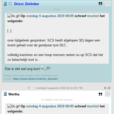
Drizzt_DoUrden
Rawr
Op
zondag 4 augustus 2019 00:05
schreef
mschol
het
volgende:
[..]
over tijdgebrek gesproken: SCS heeft afgelopen 3(!) dagen een
event gehad voor de goodyear tyre DLC..
volledig kansloos en een hoop mensen ranten nu op SCS dat het
zo belachelijk kort is..
Dat is idd wel erg kort
Dingen doen met dingen, da's machtig mooi
Twitch:
https://www.twitch.tv/drizzt_dourden
• zondag 4 augustus 2019 @ 11:33 • 58
Wertha
Te midden van het moeras
Op
zondag 4 augustus 2019 00:05
schreef
mschol
het
volgende: