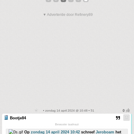
▼ Advertentie door Refinery89
• zondag 14 april 2024 @ 10:48 • 51
Bootje84
Bewuste taalnazi
Op
zondag 14 april 2024 10:42
schreef
Jeroboam
het