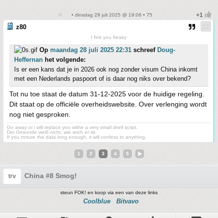
• dinsdag 29 juli 2025 @ 19:06 • 75
z80
I fink you freaky
Op
maandag 28 juli 2025 22:31
schreef
Doug-
Heffernan
het volgende:
Is er een kans dat je in 2026 ook nog zonder visum China inkomt
met een Nederlands paspoort of is daar nog niks over bekend?
Tot nu toe staat de datum 31-12-2025 voor de huidige regeling.
Dit staat op de officiële overheidswebsite. Over verlenging wordt
nog niet gesproken.
Go away or i will replace you withe a very small shell script.
Der Gesunde weiß nicht, wie reich er ist.
If you torture the data long enough, it will confess to anything.
1
2
3
4
5
China #8 Smog!
trv
steun FOK! en koop via een van deze links
Coolblue
Bitvavo