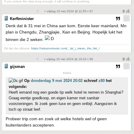
If you torture the data long enough, it will confess to anything.
• vrijdag 10 mei 2024 @ 11:55 • 67
Kerftminister
Denk dat ik 31 mei in China aan kom. Eerste keer mainland. Mn
plan is Chengdu, Zhangjiajie, Xian en Beijing. Hopelijk lukt het
binnen die 2 weken.
Dé lijst der albums:
https://rateyourmusic.com(...)st_i_mean_the_list_/
• vrijdag 10 mei 2024 @ 19:24 • 68
gijsman
blabla
Op
donderdag 9 mei 2024 20:02
schreef
z80
het
volgende:
Heeft iemand nog een goede tip welk hotel te nemen in Shanghai?
Graag eentje goedkoop, en eigen kamer met sanitair
voorzieningen. Ik zoek geen luxe en geen ontbijt. Aangezien ik
toch op straat leef.
Probeer trip.com en zoek uit welke hotels wel of geen
buitenlanders accepteren.