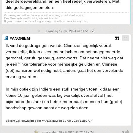
deel derdewereldland, en een heel redelijk verwesteren. Met
dito gedragingen en eten.
Go away or i will replace you withe a very small shell script.
Der Gesunde weiß nicht, wie reich er ist.
If you torture the data long enough, it will confess to anything.
• zondag 12 mei 2024 @ 11:51 • 73
#ANONIEM
Ik vind de gedragingen van de Chinezen eigenlijk vooral
vermakelijk, ik kan alleen maar lachen om het ongegeneerde
gerochel, geruft, gespuug, enzovoorts. Dat neemt niet weg dat
je een flinke tolerantie voor menselijke geluiden en Chinese
(eet)manieren wel nodig hebt, anders gaat het een vervelende
ervaring worden.
In mijn optiek zijn Indiërs een stuk smeriger, toen ik daar een
kleine 10 jaar geleden was lag werkelijk overal afval (met
bijbehorende stank) en heb ik meermaals mensen hun (grote)
boodschap gewoon naast de weg zien doen.
Bericht 1% gewijzigd door #ANONIEM op 12-05-2024 11:52:07
• maandag 28 juli 2025 @ 22:31 • 74