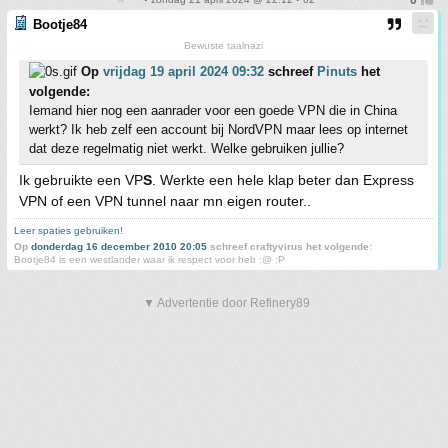
Bootje84
Bewuste taalnazi
Op
vrijdag 19 april 2024 09:32
schreef
Pinuts
het
volgende:
Iemand hier nog een aanrader voor een goede VPN die in China
werkt? Ik heb zelf een account bij NordVPN maar lees op internet
dat deze regelmatig niet werkt. Welke gebruiken jullie?
Ik gebruikte een VP
S
. Werkte een hele klap beter dan Express
VPN of een VPN tunnel naar mn eigen router..
Leer spaties gebruiken!
Op
donderdag 16 december 2010 20:05
schreef craftyvirus het volgende:
Bootje84 is een westlander waar ik respect voor heb :@ :P
▼ Advertentie door Refinery89