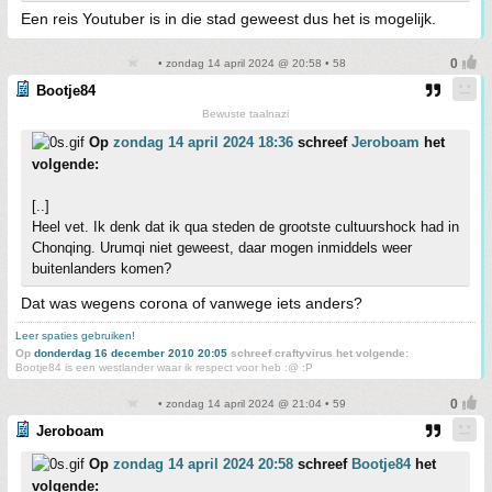
Een reis Youtuber is in die stad geweest dus het is mogelijk.
• zondag 14 april 2024 @ 20:58 • 58
Bootje84
Bewuste taalnazi
Op
zondag 14 april 2024 18:36
schreef
Jeroboam
het
volgende:
[..]
Heel vet. Ik denk dat ik qua steden de grootste cultuurshock had in
Chonqing. Urumqi niet geweest, daar mogen inmiddels weer
buitenlanders komen?
Dat was wegens corona of vanwege iets anders?
Leer spaties gebruiken!
Op
donderdag 16 december 2010 20:05
schreef craftyvirus het volgende:
Bootje84 is een westlander waar ik respect voor heb :@ :P
• zondag 14 april 2024 @ 21:04 • 59
Jeroboam
Op
zondag 14 april 2024 20:58
schreef
Bootje84
het
volgende: