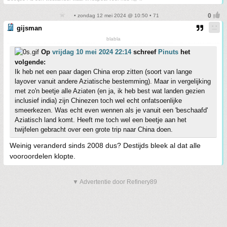
• zondag 12 mei 2024 @ 10:50 • 71
gijsman
blabla
Op
vrijdag 10 mei 2024 22:14
schreef
Pinuts
het
volgende:
Ik heb net een paar dagen China erop zitten (soort van lange
layover vanuit andere Aziatische bestemming). Maar in vergelijking
met zo'n beetje alle Aziaten (en ja, ik heb best wat landen gezien
inclusief india) zijn Chinezen toch wel echt onfatsoenlijke
smeerkezen. Was echt even wennen als je vanuit een 'beschaafd'
Aziatisch land komt. Heeft me toch wel een beetje aan het
twijfelen gebracht over een grote trip naar China doen.
Weinig veranderd sinds 2008 dus? Destijds bleek al dat alle
vooroordelen klopte.
▼ Advertentie door Refinery89