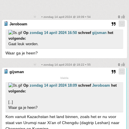
• zondag 14 april 2024 @ 18:09 • 54
Jeroboam
Op
zondag 14 april 2024 16:50
schreef
gijsman
het
volgende:
Gaat leuk worden.
Waar ga je heen?
• zondag 14 april 2024 @ 18:22 • 55
gijsman
blabla
Op
zondag 14 april 2024 18:09
schreef
Jeroboam
het
volgende:
[..]
Waar ga je heen?
Kom vanuit Kazachstan het land binnen, zoals het er nu voor
staat van Urumqi naar Xi'an of Chengdu (dagtrip Leshan) naar
Chongqing en Kunming.