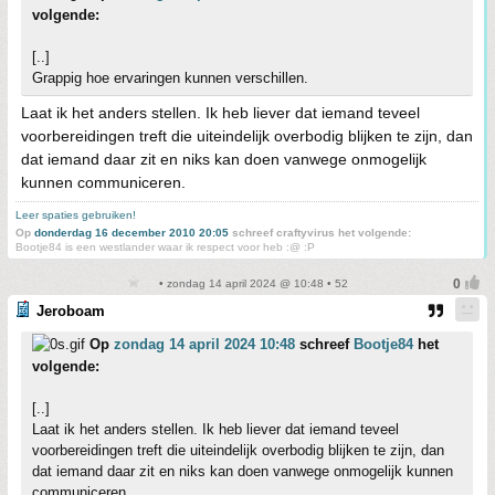
volgende:
[..]
Grappig hoe ervaringen kunnen verschillen.
Laat ik het anders stellen. Ik heb liever dat iemand teveel
voorbereidingen treft die uiteindelijk overbodig blijken te zijn, dan
dat iemand daar zit en niks kan doen vanwege onmogelijk
kunnen communiceren.
Leer spaties gebruiken!
Op
donderdag 16 december 2010 20:05
schreef craftyvirus het volgende:
Bootje84 is een westlander waar ik respect voor heb :@ :P
• zondag 14 april 2024 @ 10:48 • 52
Jeroboam
Op
zondag 14 april 2024 10:48
schreef
Bootje84
het
volgende:
[..]
Laat ik het anders stellen. Ik heb liever dat iemand teveel
voorbereidingen treft die uiteindelijk overbodig blijken te zijn, dan
dat iemand daar zit en niks kan doen vanwege onmogelijk kunnen
communiceren.