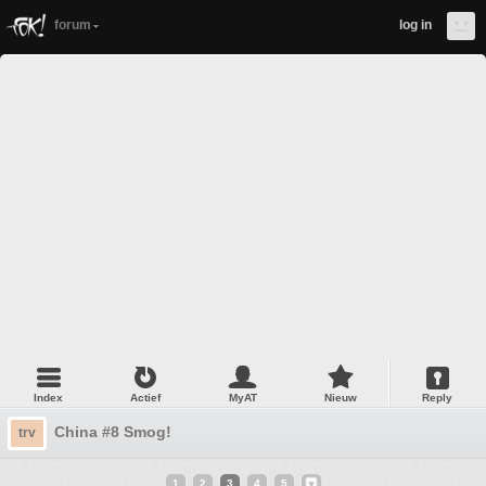
forum
log in
Index
Actief
MyAT
Nieuw
Reply
China #8 Smog!
trv
1
2
3
4
5