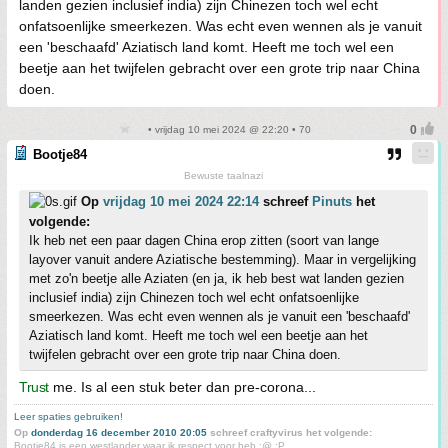
landen gezien inclusief india) zijn Chinezen toch wel echt
onfatsoenlijke smeerkezen. Was echt even wennen als je vanuit
een 'beschaafd' Aziatisch land komt. Heeft me toch wel een
beetje aan het twijfelen gebracht over een grote trip naar China
doen.
• vrijdag 10 mei 2024 @ 22:20 • 70
Bootje84
Bewuste taalnazi
Op
vrijdag 10 mei 2024 22:14
schreef
Pinuts
het
volgende:
Ik heb net een paar dagen China erop zitten (soort van lange
layover vanuit andere Aziatische bestemming). Maar in vergelijking
met zo'n beetje alle Aziaten (en ja, ik heb best wat landen gezien
inclusief india) zijn Chinezen toch wel echt onfatsoenlijke
smeerkezen. Was echt even wennen als je vanuit een 'beschaafd'
Aziatisch land komt. Heeft me toch wel een beetje aan het
twijfelen gebracht over een grote trip naar China doen.
Trust
me. Is al een stuk beter dan pre-corona...
Leer spaties gebruiken!
Op
donderdag 16 december 2010 20:05
schreef craftyvirus het volgende:
Bootje84 is een westlander waar ik respect voor heb :@ :P