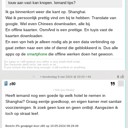
touw aan vast kan knopen. Iemand tips?
Ik ga binnenkort weer die kant op. Shanghai.
Wat ik persoonlijk prettig vind om bij te hebben: Translate van
google. Wel even Chinees downloaden, alle bij.
En offline kaarten. OsmAnd is een prettige. En tuyis vast de
kaarten downloaden.
En een vpn heb je alleen nodig als je een data verbinding op
gaat zetten naar een site of dienst die geblokkeerd is. Dus alle
apps op de
smartphone
die offline werken doen het gewoon.
Go away or i will replace you withe a very small shell script.
Der Gesunde weiß nicht, wie reich er ist.
If you torture the data long enough, it will confess to anything.
• donderdag 9 mei 2024 @ 20:02 • 64
z80
I fink you freaky
Heeft iemand nog een goede tip welk hotel te nemen in
Shanghai? Graag eentje goedkoop, en eigen kamer met sanitair
voorzieningen. Ik zoek geen luxe en geen ontbijt. Aangezien ik
toch op straat leef.
Bericht 3% gewijzigd door z80 op 10-05-2024 09:29:46