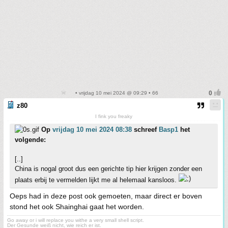
• vrijdag 10 mei 2024 @ 09:29 • 66
z80
I fink you freaky
Op
vrijdag 10 mei 2024 08:38
schreef
Basp1
het
volgende:
[..]
China is nogal groot dus een gerichte tip hier krijgen zonder een
plaats erbij te vermelden lijkt me al helemaal kansloos.
Oeps had in deze post ook gemoeten, maar direct er boven
stond het ook Shainghai gaat het worden.
Go away or i will replace you withe a very small shell script.
Der Gesunde weiß nicht, wie reich er ist.