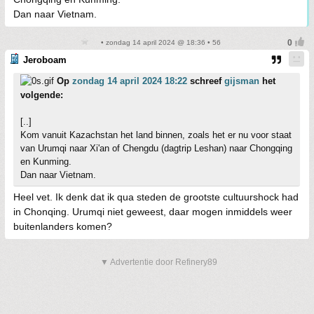
Dan naar Vietnam.
• zondag 14 april 2024 @ 18:36 • 56
Jeroboam
Op
zondag 14 april 2024 18:22
schreef
gijsman
het
volgende:
[..]
Kom vanuit Kazachstan het land binnen, zoals het er nu voor staat
van Urumqi naar Xi'an of Chengdu (dagtrip Leshan) naar Chongqing
en Kunming.
Dan naar Vietnam.
Heel vet. Ik denk dat ik qua steden de grootste cultuurshock had
in Chonqing. Urumqi niet geweest, daar mogen inmiddels weer
buitenlanders komen?
▼ Advertentie door Refinery89