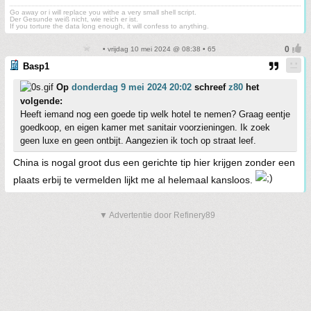
Go away or i will replace you withe a very small shell script.
Der Gesunde weiß nicht, wie reich er ist.
If you torture the data long enough, it will confess to anything.
• vrijdag 10 mei 2024 @ 08:38 • 65
Basp1
Op
donderdag 9 mei 2024 20:02
schreef
z80
het
volgende:
Heeft iemand nog een goede tip welk hotel te nemen? Graag eentje
goedkoop, en eigen kamer met sanitair voorzieningen. Ik zoek
geen luxe en geen ontbijt. Aangezien ik toch op straat leef.
China is nogal groot dus een gerichte tip hier krijgen zonder een
plaats erbij te vermelden lijkt me al helemaal kansloos.
▼ Advertentie door Refinery89