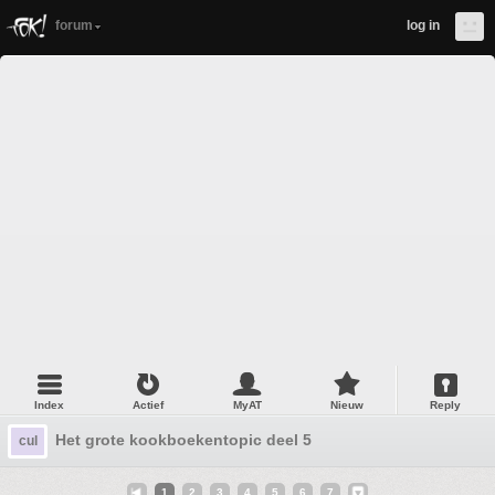
forum
log in
Index
Actief
MyAT
Nieuw
Reply
Het grote kookboekentopic deel 5
cul
1
2
3
4
5
6
7