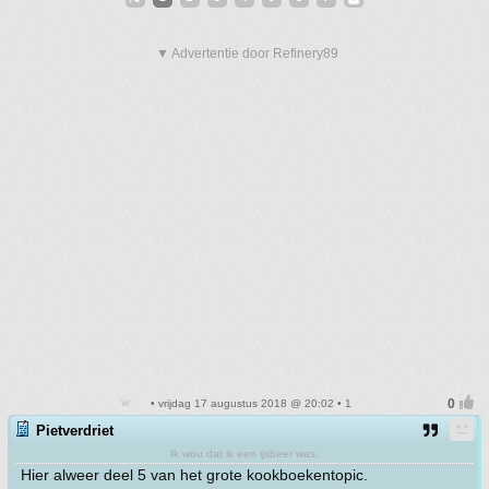
▼ Advertentie door Refinery89
• vrijdag 17 augustus 2018 @ 20:02 • 1
Pietverdriet
Ik wou dat ik een ijsbeer was.
Hier alweer deel 5 van het grote kookboekentopic.