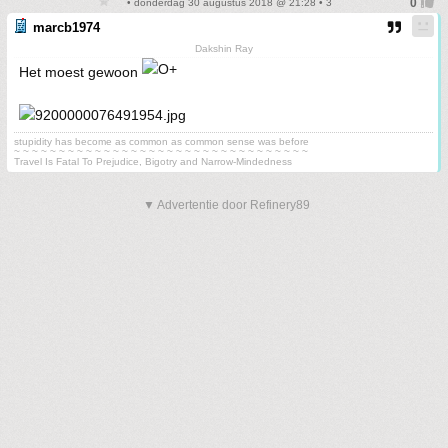
• donderdag 30 augustus 2018 @ 21:28 • 3
marcb1974
Dakshin Ray
Het moest gewoon
stupidity has become as common as common sense was before
~ ~ ~ ~ ~ ~ ~ ~ ~ ~ ~ ~ ~ ~ ~ ~ ~ ~ ~ ~ ~ ~ ~ ~ ~ ~ ~ ~ ~ ~ ~ ~ ~
Travel Is Fatal To Prejudice, Bigotry and Narrow-Mindedness
▼ Advertentie door Refinery89