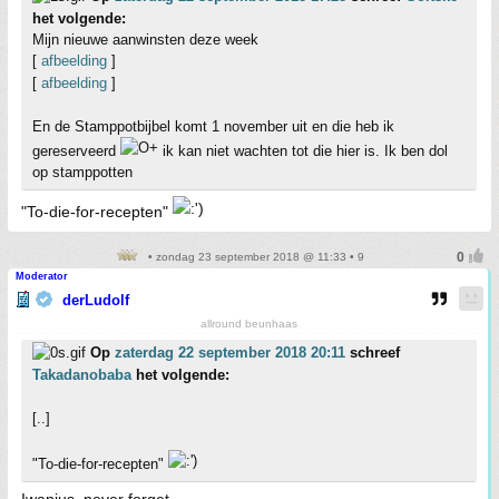
het volgende:
Mijn nieuwe aanwinsten deze week
[
afbeelding
]
[
afbeelding
]
En de Stamppotbijbel komt 1 november uit en die heb ik
gereserveerd
ik kan niet wachten tot die hier is. Ik ben dol
op stamppotten
"To-die-for-recepten"
• zondag 23 september 2018 @ 11:33 • 9
Moderator
derLudolf
allround beunhaas
Op
zaterdag 22 september 2018 20:11
schreef
Takadanobaba
het volgende:
[..]
"To-die-for-recepten"