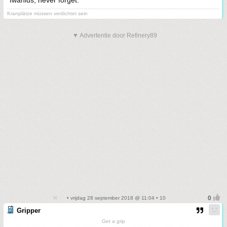
Iwanius, never forget.
Kranplätze müssen verdichtet sein
▼ Advertentie door Refinery89
• vrijdag 28 september 2018 @ 11:04 • 10
Gripper
Get a grip