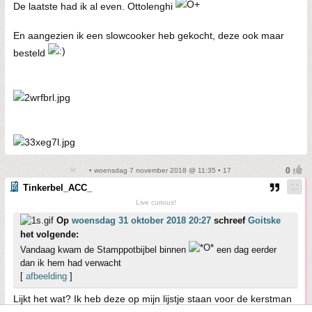
De laatste had ik al even. Ottolenghi
En aangezien ik een slowcooker heb gekocht, deze ook maar
besteld
• woensdag 7 november 2018 @ 11:35 • 17
Tinkerbel_ACC_
Live curious!
Op
woensdag 31 oktober 2018 20:27
schreef
Goitske
het volgende:
Vandaag kwam de Stamppotbijbel binnen
een dag eerder
dan ik hem had verwacht
[
afbeelding
]
Lijkt het wat? Ik heb deze op mijn lijstje staan voor de kerstman