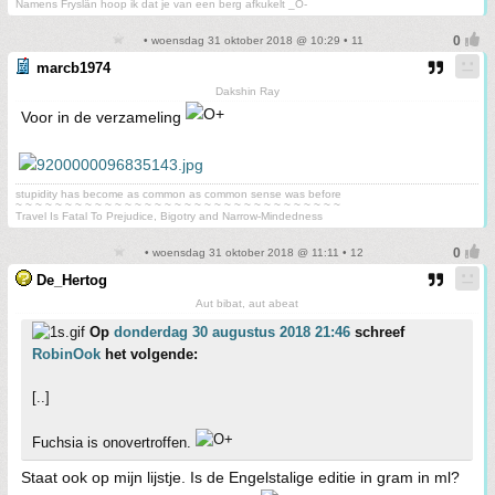
Namens Fryslân hoop ik dat je van een berg afkukelt _O-
• woensdag 31 oktober 2018 @ 10:29 • 11
marcb1974
Dakshin Ray
Voor in de verzameling
stupidity has become as common as common sense was before
~ ~ ~ ~ ~ ~ ~ ~ ~ ~ ~ ~ ~ ~ ~ ~ ~ ~ ~ ~ ~ ~ ~ ~ ~ ~ ~ ~ ~ ~ ~ ~ ~
Travel Is Fatal To Prejudice, Bigotry and Narrow-Mindedness
• woensdag 31 oktober 2018 @ 11:11 • 12
De_Hertog
Aut bibat, aut abeat
Op
donderdag 30 augustus 2018 21:46
schreef
RobinOok
het volgende:
[..]
Fuchsia is onovertroffen.
Staat ook op mijn lijstje. Is de Engelstalige editie in gram in ml?