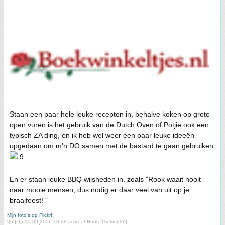
Staan een paar hele leuke recepten in, behalve koken op grote
open vuren is het gebruik van de Dutch Oven of Potjie ook een
typisch ZA ding, en ik heb wel weer een paar leuke ideeën
opgedaan om m'n DO samen met de bastard te gaan gebruiken
En er staan leuke BBQ wijsheden in. zoals "Rook waait nooit
naar mooie mensen, dus nodig er daar veel van uit op je
braaifeest! "
Mijn foto's op Flickr!
\[b\]Op 15-09-2006 10:28 schreef Hans_Gielus\[/b\]