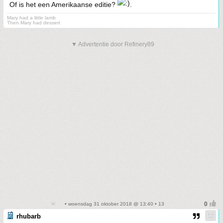
Of is het een Amerikaanse editie?
.
Mary had a little lamb
Then Mary had dessert
▼ Advertentie door Refinery89
• woensdag 31 oktober 2018 @ 13:40 • 13
rhubarb