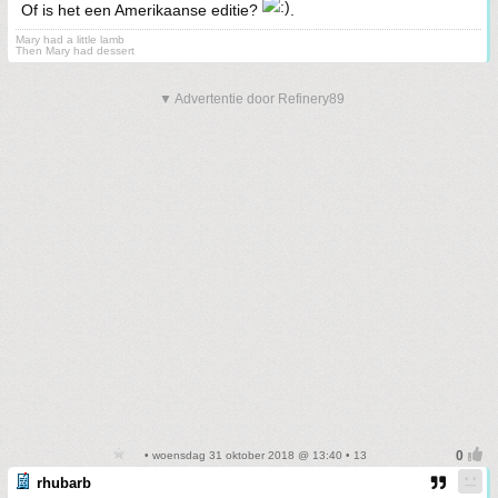
Of is het een Amerikaanse editie?
.
Mary had a little lamb
Then Mary had dessert
▼ Advertentie door Refinery89
• woensdag 31 oktober 2018 @ 13:40 • 13
rhubarb