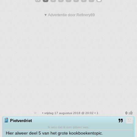
▼ Advertentie door Refinery89
• vrijdag 17 augustus 2018 @ 20:02 • 1
Pietverdriet
Ik wou dat ik een ijsbeer was.
Hier alweer deel 5 van het grote kookboekentopic.