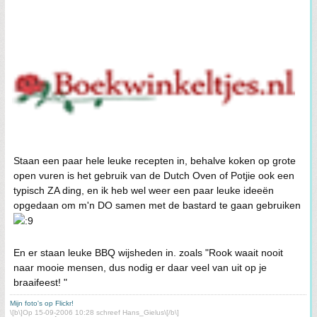
Staan een paar hele leuke recepten in, behalve koken op grote
open vuren is het gebruik van de Dutch Oven of Potjie ook een
typisch ZA ding, en ik heb wel weer een paar leuke ideeën
opgedaan om m'n DO samen met de bastard te gaan gebruiken
En er staan leuke BBQ wijsheden in. zoals "Rook waait nooit
naar mooie mensen, dus nodig er daar veel van uit op je
braaifeest! "
Mijn foto's op Flickr!
\[b\]Op 15-09-2006 10:28 schreef Hans_Gielus\[/b\]