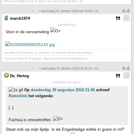
Namens Fryslân hoop ik dat je van een berg afkukelt _O-
• woensdag 31 oktober 2018 @ 10:29 • 11
marcb1974
Dakshin Ray
Voor in de verzameling
stupidity has become as common as common sense was before
~ ~ ~ ~ ~ ~ ~ ~ ~ ~ ~ ~ ~ ~ ~ ~ ~ ~ ~ ~ ~ ~ ~ ~ ~ ~ ~ ~ ~ ~ ~ ~ ~
Travel Is Fatal To Prejudice, Bigotry and Narrow-Mindedness
• woensdag 31 oktober 2018 @ 11:11 • 12
De_Hertog
Aut bibat, aut abeat
Op
donderdag 30 augustus 2018 21:46
schreef
RobinOok
het volgende:
[..]
Fuchsia is onovertroffen.
Staat ook op mijn lijstje. Is de Engelstalige editie in gram in ml?