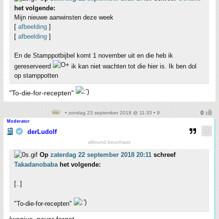
het volgende:
Mijn nieuwe aanwinsten deze week
[
afbeelding
]
[
afbeelding
]
En de Stamppotbijbel komt 1 november uit en die heb ik
gereserveerd
ik kan niet wachten tot die hier is. Ik ben dol
op stamppotten
"To-die-for-recepten"
• zondag 23 september 2018 @ 11:33 • 9
Moderator
derLudolf
allround beunhaas
Op
zaterdag 22 september 2018 20:11
schreef
Takadanobaba
het volgende:
[..]
"To-die-for-recepten"