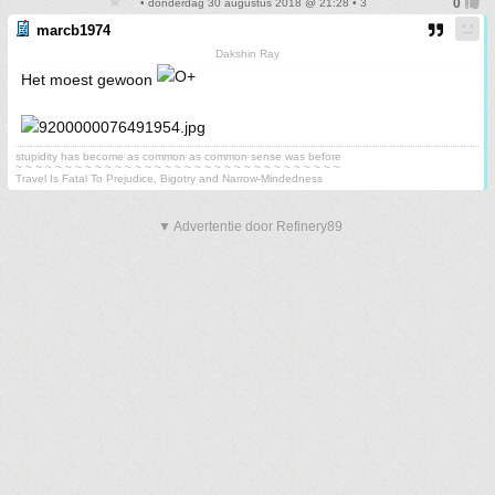
• donderdag 30 augustus 2018 @ 21:28 • 3
marcb1974
Dakshin Ray
Het moest gewoon
stupidity has become as common as common sense was before
~ ~ ~ ~ ~ ~ ~ ~ ~ ~ ~ ~ ~ ~ ~ ~ ~ ~ ~ ~ ~ ~ ~ ~ ~ ~ ~ ~ ~ ~ ~ ~ ~
Travel Is Fatal To Prejudice, Bigotry and Narrow-Mindedness
▼ Advertentie door Refinery89