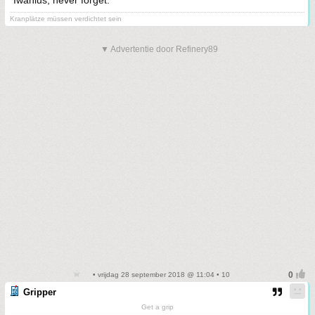
Iwanius, never forget.
Kranplätze müssen verdichtet sein
▼ Advertentie door Refinery89
• vrijdag 28 september 2018 @ 11:04 • 10
Gripper
Get a grip