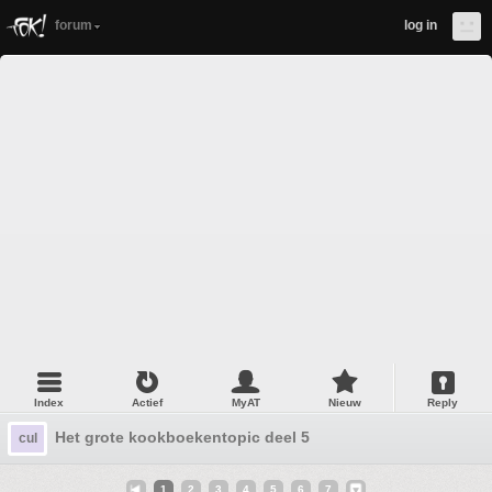
forum
log in
Index
Actief
MyAT
Nieuw
Reply
Het grote kookboekentopic deel 5
cul
1
2
3
4
5
6
7