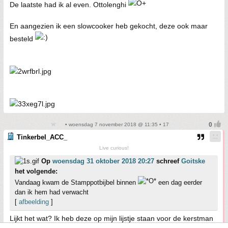
De laatste had ik al even. Ottolenghi
En aangezien ik een slowcooker heb gekocht, deze ook maar
besteld
• woensdag 7 november 2018 @ 11:35 • 17
Tinkerbel_ACC_
Live curious!
Op
woensdag 31 oktober 2018 20:27
schreef
Goitske
het volgende:
Vandaag kwam de Stamppotbijbel binnen
een dag eerder
dan ik hem had verwacht
[
afbeelding
]
Lijkt het wat? Ik heb deze op mijn lijstje staan voor de kerstman