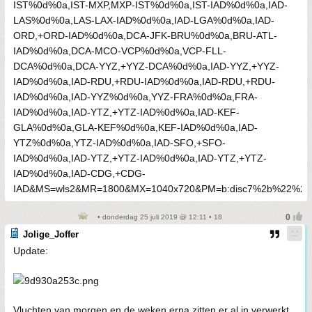
• donderdag 25 juli 2019 @ 12:11 • 18
Jolige_Joffer
Update:
Vluchten van morgen en de weken erna zitten er al in verwerkt