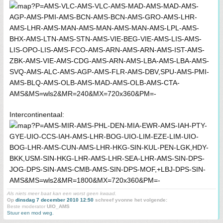
Intercontinentaal:
Als niets meer baat kan een worst geen kwaad.
Op
dinsdag 7 december 2010 12:50
schreef yvonne het volgende:
Beste moderator
UIO_AMS
Stuur een mod weg.