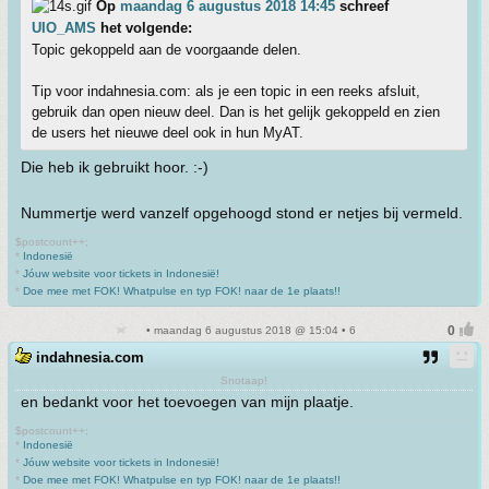
Op
maandag 6 augustus 2018 14:45
schreef
UIO_AMS
het volgende:
Topic gekoppeld aan de voorgaande delen.
Tip voor indahnesia.com: als je een topic in een reeks afsluit,
gebruik dan open nieuw deel. Dan is het gelijk gekoppeld en zien
de users het nieuwe deel ook in hun MyAT.
Die heb ik gebruikt hoor. :-)
Nummertje werd vanzelf opgehoogd stond er netjes bij vermeld.
$postcount++;
*
Indonesië
*
Jóuw website voor tickets in Indonesië!
*
Doe mee met FOK! Whatpulse en typ FOK! naar de 1e plaats!!
• maandag 6 augustus 2018 @ 15:04 • 6
indahnesia.com
Snotaap!
en bedankt voor het toevoegen van mijn plaatje.
$postcount++;
*
Indonesië
*
Jóuw website voor tickets in Indonesië!
*
Doe mee met FOK! Whatpulse en typ FOK! naar de 1e plaats!!