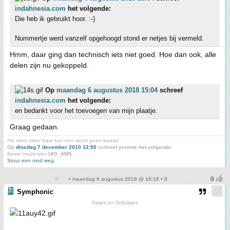
indahnesia.com
het volgende:
Die heb ik gebruikt hoor. :-)
Nummertje werd vanzelf opgehoogd stond er netjes bij vermeld.
Hmm, daar ging dan technisch iets niet goed. Hoe dan ook, alle
delen zijn nu gekoppeld.
Op
maandag 6 augustus 2018 15:04
schreef
indahnesia.com
het volgende:
en bedankt voor het toevoegen van mijn plaatje.
Graag gedaan.
Als niets meer baat kan een worst geen kwaad.
Op
dinsdag 7 december 2010 12:50
schreef yvonne het volgende:
Beste moderator
UIO_AMS
Stuur een mod weg.
• maandag 6 augustus 2018 @ 16:16 • 8
Symphonic
Sijsjes en Drijfsijsjes