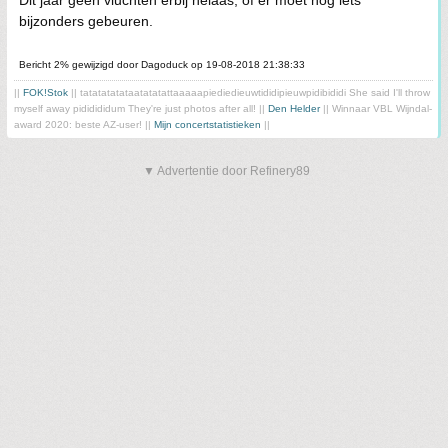
Dit jaar geen vluchten erbij helaas, of er moet nog iets
bijzonders gebeuren.
Bericht 2% gewijzigd door Dagoduck op 19-08-2018 21:38:33
||
FOK!Stok
|| tatatatatataatatatattaaaaapiediedieuwtididipieuwpidibididi She said I'll throw
myself away pididididum They're just photos after all! ||
Den Helder
|| Winnaar VBL Wijndal-
award 2020: beste AZ-user! ||
Mijn concertstatistieken
||
▼ Advertentie door Refinery89