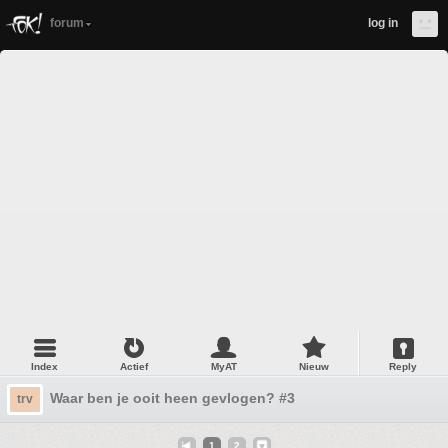
forum
log in
Index
Actief
MyAT
Nieuw
Reply
Waar ben je ooit heen gevlogen? #3
trv
1
2