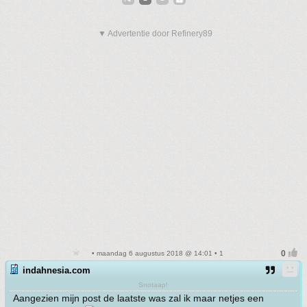
▼ Advertentie door Refinery89
• maandag 6 augustus 2018 @ 14:01 • 1
indahnesia.com
Snotaap!
Aangezien mijn post de laatste was zal ik maar netjes een