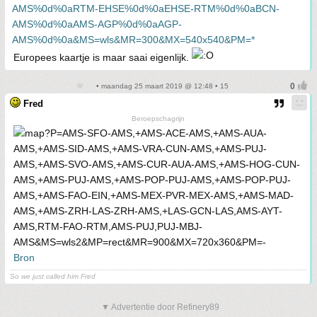
Europees kaartje is maar saai eigenlijk.
• maandag 25 maart 2019 @ 12:48 • 15
Fred
Beroepschagrijn
Bron
So we just called him Fred
▼ Advertentie door Refinery89