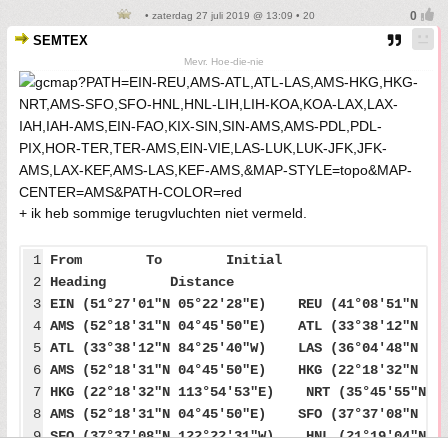
• zaterdag 27 juli 2019 @ 13:09 • 20
SEMTEX
Mevr. Hoe-die-nie
+ ik heb sommige terugvluchten niet vermeld.
1
From To Initial
2
Heading Distance
3
EIN (51°27'01"N 05°22'28"E) REU (41°08'51"
4
AMS (52°18'31"N 04°45'50"E) ATL (33°38'12"
5
ATL (33°38'12"N 84°25'40"W) LAS (36°04'48"
6
AMS (52°18'31"N 04°45'50"E) HKG (22°18'32"
7
HKG (22°18'32"N 113°54'53"E) NRT (35°45'55
8
AMS (52°18'31"N 04°45'50"E) SFO (37°37'08"
9
SFO (37°37'08"N 122°22'31"W) HNL (21°19'04