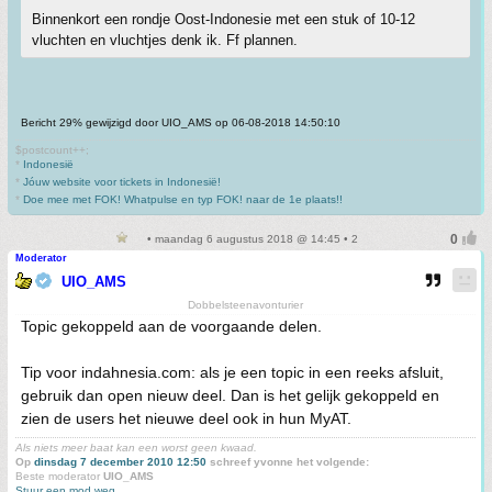
Binnenkort een rondje Oost-Indonesie met een stuk of 10-12
vluchten en vluchtjes denk ik. Ff plannen.
Bericht 29% gewijzigd door UIO_AMS op 06-08-2018 14:50:10
$postcount++;
*
Indonesië
*
Jóuw website voor tickets in Indonesië!
*
Doe mee met FOK! Whatpulse en typ FOK! naar de 1e plaats!!
• maandag 6 augustus 2018 @ 14:45 • 2
Moderator
UIO_AMS
Dobbelsteenavonturier
Topic gekoppeld aan de voorgaande delen.
Tip voor indahnesia.com: als je een topic in een reeks afsluit,
gebruik dan open nieuw deel. Dan is het gelijk gekoppeld en
zien de users het nieuwe deel ook in hun MyAT.
Als niets meer baat kan een worst geen kwaad.
Op
dinsdag 7 december 2010 12:50
schreef yvonne het volgende:
Beste moderator
UIO_AMS
Stuur een mod weg.