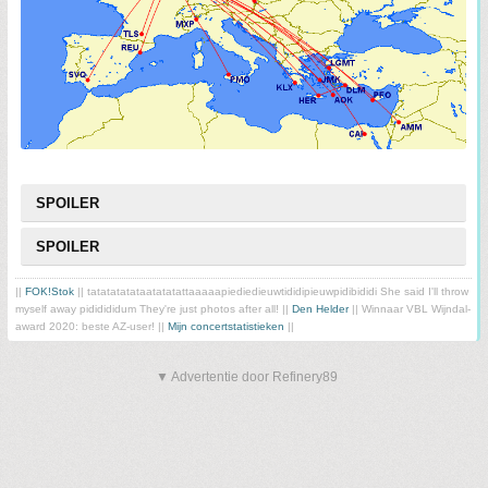
SPOILER
SPOILER
||
FOK!Stok
|| tatatatatataatatatattaaaaapiediedieuwtididipieuwpidibididi She said I'll throw
myself away pididididum They're just photos after all! ||
Den Helder
|| Winnaar VBL Wijndal-
award 2020: beste AZ-user! ||
Mijn concertstatistieken
||
▼ Advertentie door Refinery89