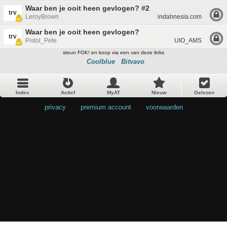
Waar ben je ooit heen gevlogen? #2
trv
LeroyBrown
indahnesia.com
Waar ben je ooit heen gevlogen?
trv
Pistol_Pete
UIO_AMS
steun FOK! en koop via een van deze links
Coolblue
Bitvavo
Index
Actief
MyAT
Nieuw
Gelezen
privacy
•
premium account
•
voorwaarden