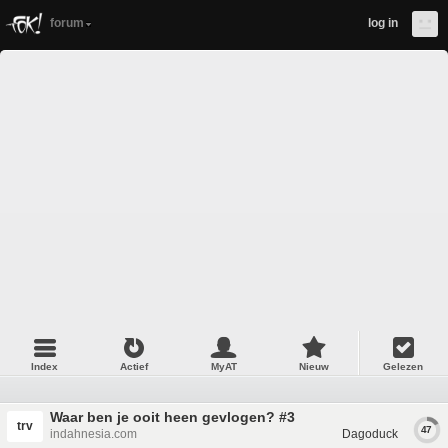
forum
log in
Index
Actief
MyAT
Nieuw
Gelezen
Waar ben je ooit heen gevlogen? #3
trv
47
indahnesia.com
Dagoduck