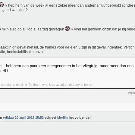
Ik heb hem van de week al eens zeker meer dan anderhalf uur gebruikt zonder 
el goed was dan?
b mijn slag op ali idd al aardig geslagen
Ik vind het gewoon onzin dat je bij oude
aakt in dit geval niet uit. de frames voor de 4 en 5 zijn in dit geval indentiek. Versch
utie, beeldstabilisatie enzo.
el.. heb hem een paar keer meegenomen in het vliegtuig, maar meer dan een u
op HD
the sky is the limit. To those who love aviation, the sky is home."
vrij
Op
vrijdag 20 april 2018 15:53
schreef
Merlijn
het volgende: