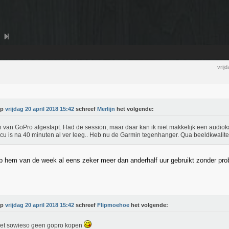
vrij
Op
vrijdag 20 april 2018 15:42
schreef
Merlijn
het volgende:
n van GoPro afgestapt. Had de session, maar daar kan ik niet makkelijk een audiok
cu is na 40 minuten al ver leeg.. Heb nu de Garmin tegenhanger. Qua beeldkwaliteit
b hem van de week al eens zeker meer dan anderhalf uur gebruikt zonder pro
Op
vrijdag 20 april 2018 15:42
schreef
Flipmoehoe
het volgende:
oet sowieso geen gopro kopen