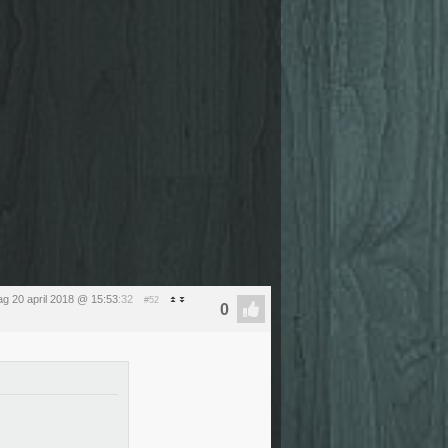
dag 20 april 2018 @ 15:53
:32
#52