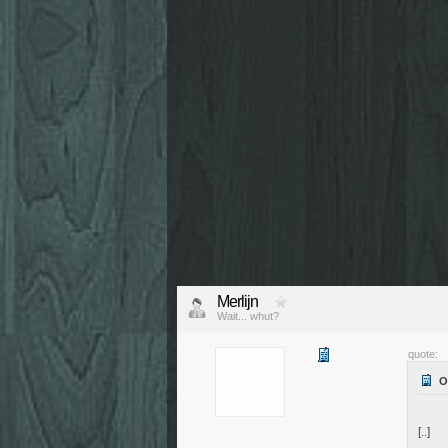
Merlijn
Wait... whut?
quote:
[..]