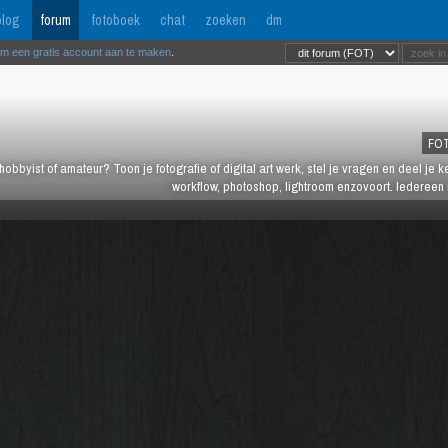
log
forum
fotoboek
chat
zoeken
dm
om een gratis account aan te maken
.
FO
hobbyist of amateur? Toon je fotografie of digital art werk, stel je vragen en deel je 
workflow, photoshop, lightroom enzovoort. Iedereen 