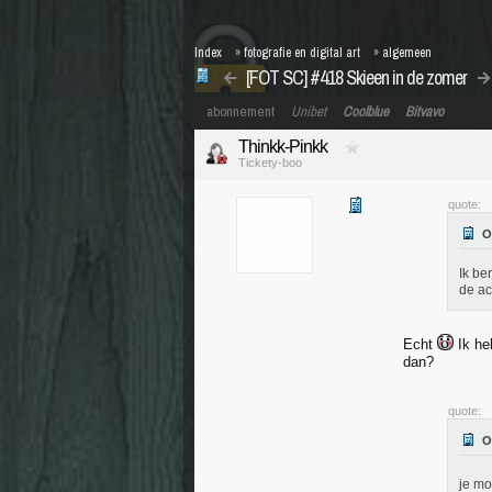
Index
»
fotografie en digital art
»
algemeen
[FOT SC] #418 Skieen in de zomer
abonnement
Unibet
Coolblue
Bitvavo
Thinkk-Pinkk
Tickety-boo
quote:
Ik be
de ac
Echt
Ik he
dan?
quote:
je m