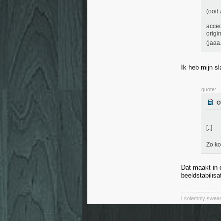
(ooit
accec
origi
(jaaa
Ik heb mijn sl
quote:
[..]
Zo k
Dat maakt in d
beeldstabilisa
I solemnly swear