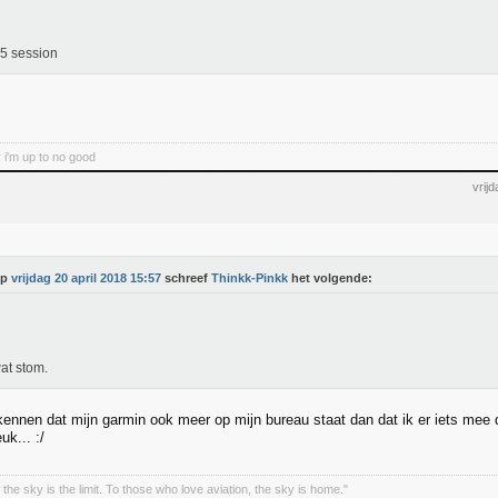
5 session
 i'm up to no good
vrij
Op
vrijdag 20 april 2018 15:57
schreef
Thinkk-Pinkk
het volgende:
at stom.
kennen dat mijn garmin ook meer op mijn bureau staat dan dat ik er iets mee 
uk... :/
the sky is the limit. To those who love aviation, the sky is home."