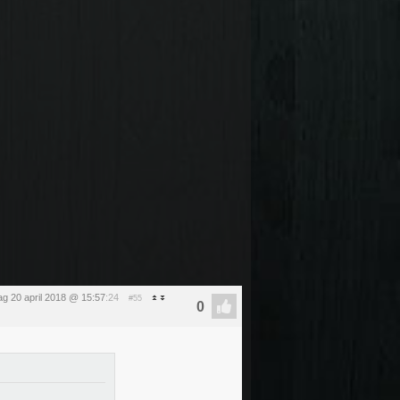
dag 20 april 2018 @ 15:57
:24
#55