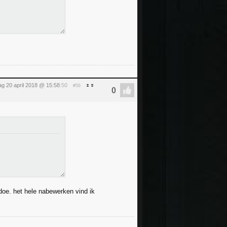
dag 20 april 2018 @ 15:58
:50
#56
doe. het hele nabewerken vind ik