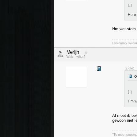
[..]
Hero 
Hm wat stom.
I solemnly swear
Merlijn
Wait... whut?
quote:
[..]
Hm w
Al moet ik be
gewoon niet le
"To most people, 