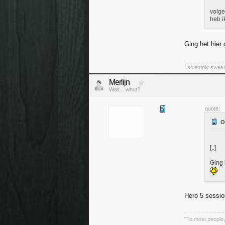
volge
heb i
Ging het hier 
I solemnly swear
Merlijn
Wait... whut?
quote:
[..]
Ging 
Hero 5 sessio
"To most people, 