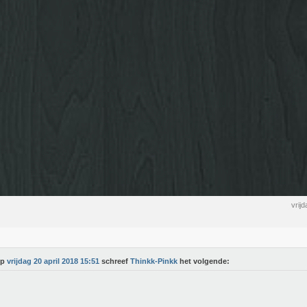
vrij
Op
vrijdag 20 april 2018 15:51
schreef
Thinkk-Pinkk
het volgende: