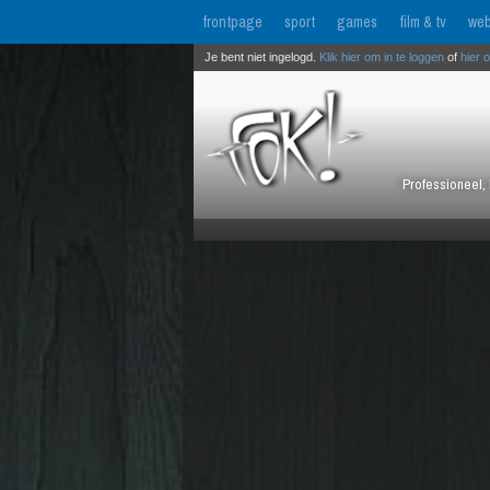
frontpage
sport
games
film & tv
web
Je bent niet ingelogd.
Klik hier om in te loggen
of
hier 
Professioneel, 