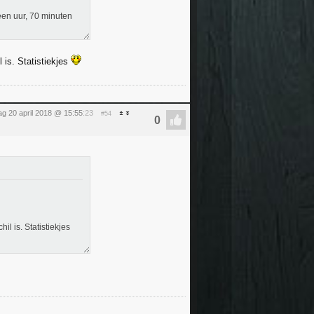
een uur, 70 minuten
 is. Statistiekjes
dag 20 april 2018 @ 15:55
:23
#54
l is. Statistiekjes