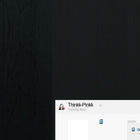
Thinkk-Pinkk
Tickety-boo
quote: