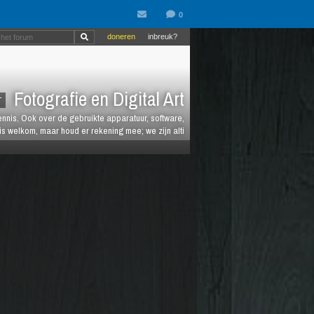
doneren
inbreuk?
Fotografie en Digital Art
T
kennis. Ook over de gebruikte apparatuur, software,
is welkom, maar houd er rekening mee; we zijn alti