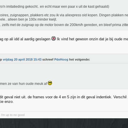
 zo'n imitatieding gekocht.. en echt maar een paar x uit de kast gehaald)
oires, zuignappen, plakkers etc zou ik via aliexpress oid kopen. Dingen plakken n
nele.. alleen ben je 100x minder kwijt.
.. zelfs met de zuignap op de motor boven de 200km/h gereden, en bleef prima zitt
ag op ali idd al aardig geslagen
Ik vind het gewoon onzin dat je bij oude me
Op
vrijdag 20 april 2018 15:43
schreef
PdeHoog
het volgende:
omen ze van hun oude meuk af
it geval niet uit. de frames voor de 4 en 5 zijn in dit geval indentiek. Verschil 
tie enzo.
 i'm up to no good