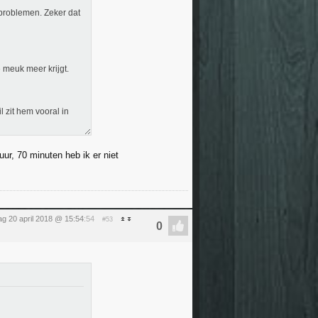
problemen. Zeker dat
 meuk meer krijgt.
il zit hem vooral in
ur, 70 minuten heb ik er niet
dag 20 april 2018 @ 15:54
:54
#53