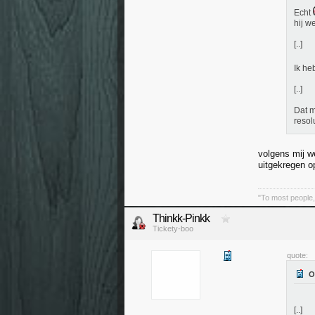
Echt
hij w
[..]
Ik he
[..]
Dat m
resol
volgens mij w
uitgekregen 
"To most people, 
Thinkk-Pinkk
Tickety-boo
quote:
[..]