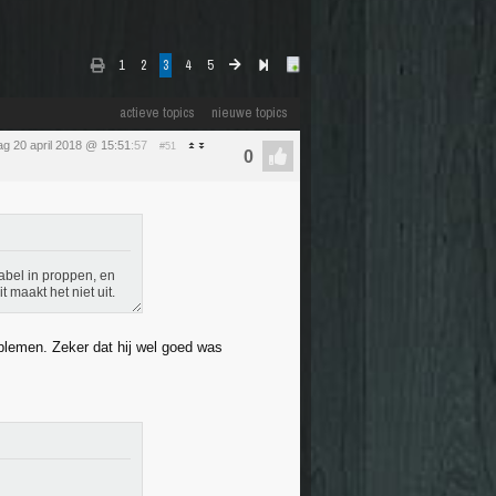
1
2
3
4
5
actieve topics
nieuwe topics
dag 20 april 2018 @ 15:51
:57
#51
abel in proppen, en
 maakt het niet uit.
blemen. Zeker dat hij wel goed was