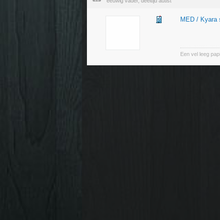
eeuwig vader, deeltijd autist
MED / Kyara 
Een vel leeg pap