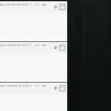
ag 1 mei 2019 @ 19:00
:47
#108
jdag 3 mei 2019 @ 14:07
:27
#109
dag 7 mei 2019 @ 11:38
:11
#110