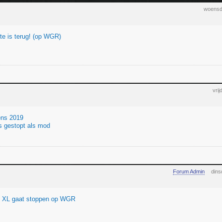
woensd
e is terug! (op WGR)
vri
ns 2019
s gestopt als mod
Forum Admin
dins
 XL gaat stoppen op WGR