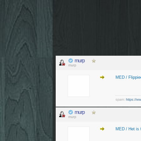
murp
murp
MED / Flippiee
spam:
https://w
murp
murp
MED / Het is 