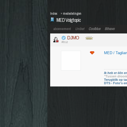
Index
»
mededelingen
MED Volgtopic
abonnement
Unibet
Coolblue
Bitvavo
DJMO
#trut
MED / Taglian
Ik heb er één en
"Tussen droom 
Terugblik op ta
DTS - Foto's e