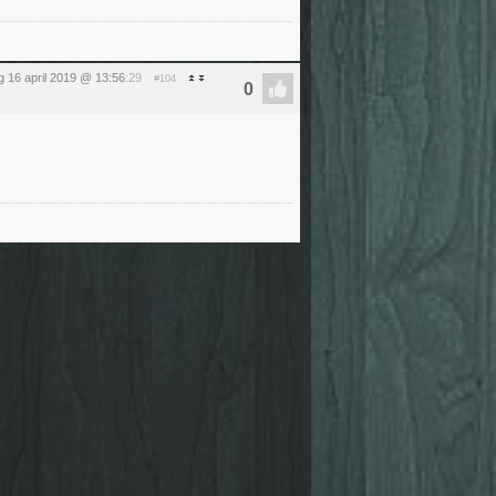
g 16 april 2019 @ 13:56
:29
#104