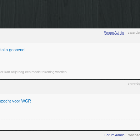
Forum Admin
zaterda
Italia geopend
ier kan altijd nog een mooie tekening worden.
zaterda
ezocht voor WGR
Forum Admin
woensd