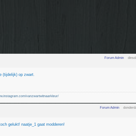
Forum Admin
dinsd
 (tijdelijk) op zwart.
ww.instagram.com/vanzwartwitnaarkleur/
Forum Admin
donderda
toch gelukt! naatje_1 gaat modderen!