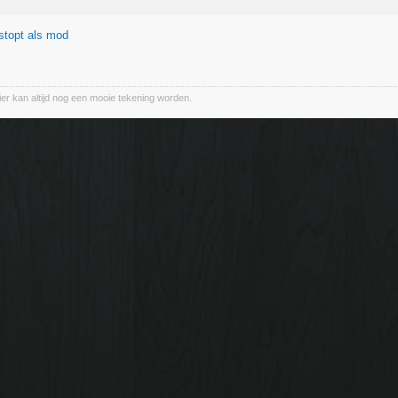
stopt als mod
ier kan altijd nog een mooie tekening worden.