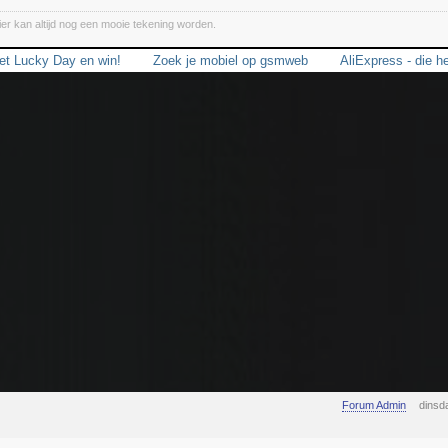
ier kan altijd nog een mooie tekening worden.
t Lucky Day en win!
Zoek je mobiel op gsmweb
AliExpress - die 
Forum Admin
dinsd