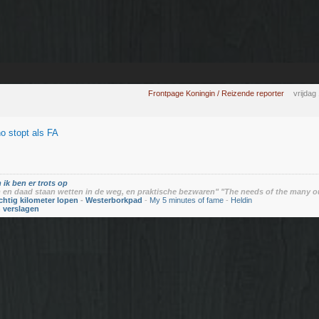
Frontpage Koningin / Reizende reporter
vrijdag
o stopt als FA
 ik ben er trots op
en daad staan wetten in de weg, en praktische bezwaren" "The needs of the many o
chtig kilometer lopen
-
Westerborkpad
-
My 5 minutes of fame
-
Heldin
n verslagen