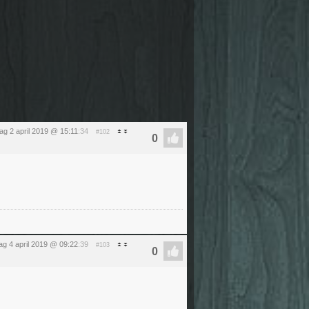
ag 2 april 2019 @ 15:11
:34
#102
g 4 april 2019 @ 09:22
:39
#103