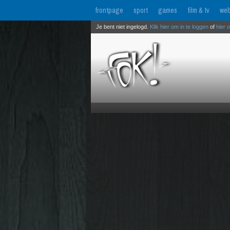
frontpage
sport
games
film & tv
web
Je bent niet ingelogd.
Klik hier om in te loggen
of
hier 