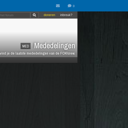
doneren
inbreuk?
Mededelingen
MED
 vind je de laatste mededelingen van de FOK!crew.