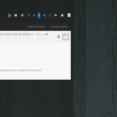
3
4
5
6
7
actieve topics
nieuwe topics
 15 maart 2019 @ 20:55
:21
#101
utweigh the needs of the crew"