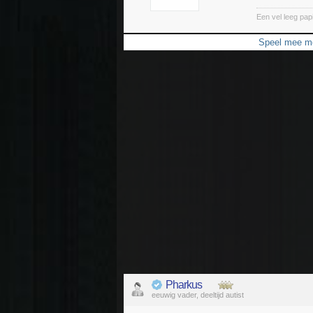
Een vel leeg pap
Speel mee me
Pharkus
eeuwig vader, deeltijd autist