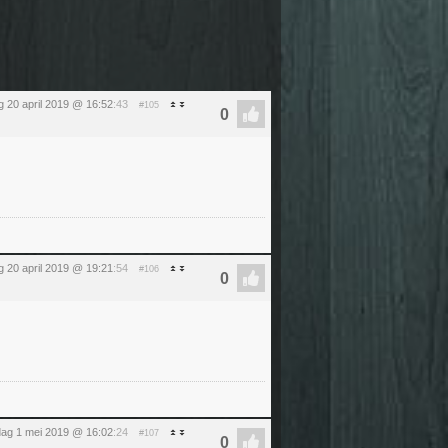
g 20 april 2019 @ 16:52
:43
#105
g 20 april 2019 @ 19:21
:54
#106
ag 1 mei 2019 @ 16:02
:24
#107