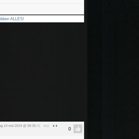
hebben ALLES!
ag 14 mei 2019 @ 08:35
:01
#111