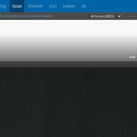
log
forum
fotoboek
chat
zoeken
dm
om een gratis account aan te maken
.
Hier