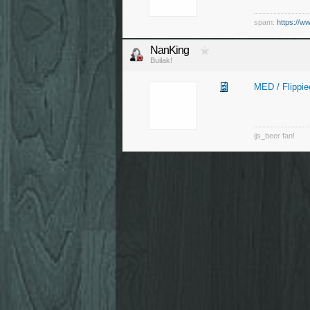
spam:
https://w
NanKing
Builak!
MED / Flippie
ijs_beer fan!