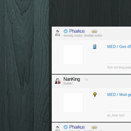
Pharkus
eeuwig vader, deeltijd autist
MED / Giro d'
Een vel leeg pap
NanKing
Builak!
MED / Mod g
ijs_beer fan!
Pharkus