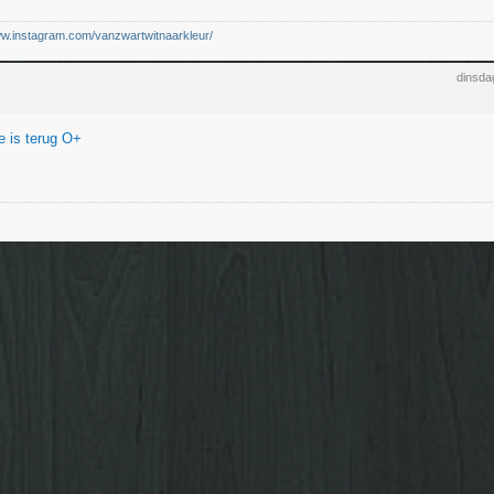
ww.instagram.com/vanzwartwitnaarkleur/
dinsda
e is terug O+