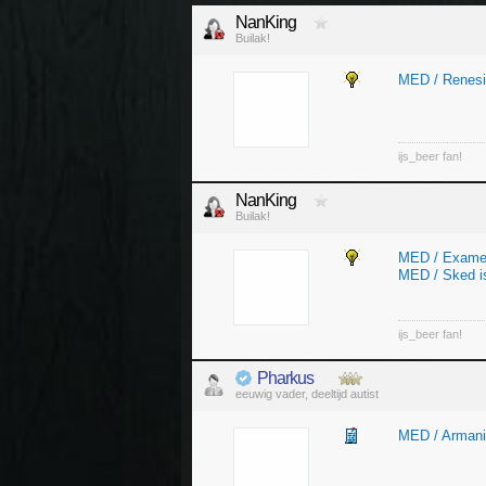
NanKing
Builak!
MED / Renesit
ijs_beer fan!
NanKing
Builak!
MED / Exame
MED / Sked i
ijs_beer fan!
Pharkus
eeuwig vader, deeltijd autist
MED / Armani