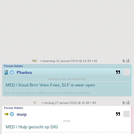
• maandag 21 januari 2019 @ 14:30 • 82
Forum Admin
Pharkus
eeuwig vader, deeltijd autist
MED / Koud Brrrr Vries Fries, ELF is weer open
Een vel leeg papier kan altijd nog een mooie tekening worden.
• zondag 27 januari 2019 @ 11:46 • 83
Forum Admin
murp
murp
MED / Hulp gezocht op DIG