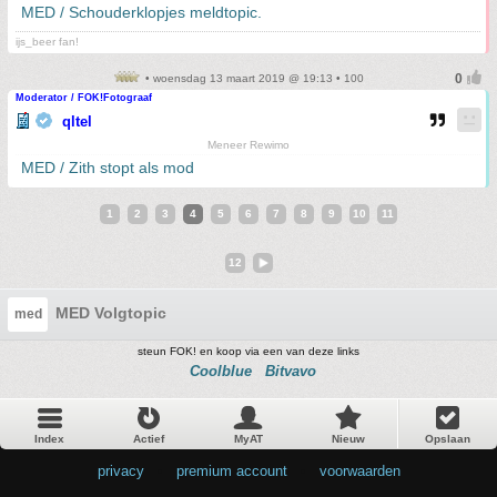
MED / Schouderklopjes meldtopic.
ijs_beer fan!
• woensdag 13 maart 2019 @ 19:13 • 100
Moderator / FOK!Fotograaf
qltel
Meneer Rewimo
MED / Zith stopt als mod
1
2
3
4
5
6
7
8
9
10
11
12
MED Volgtopic
med
steun FOK! en koop via een van deze links
Coolblue
Bitvavo
Index
Actief
MyAT
Nieuw
Opslaan
privacy
•
premium account
•
voorwaarden