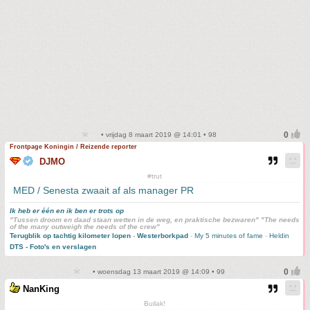
• vrijdag 8 maart 2019 @ 14:01 • 98
Frontpage Koningin / Reizende reporter
DJMO
#trut
MED / Senesta zwaait af als manager PR
Ik heb er één en ik ben er trots op
"Tussen droom en daad staan wetten in de weg, en praktische bezwaren" "The needs
of the many outweigh the needs of the crew"
Terugblik op tachtig kilometer lopen
-
Westerborkpad
-
My 5 minutes of fame
-
Heldin
DTS - Foto's en verslagen
• woensdag 13 maart 2019 @ 14:09 • 99
NanKing
Builak!