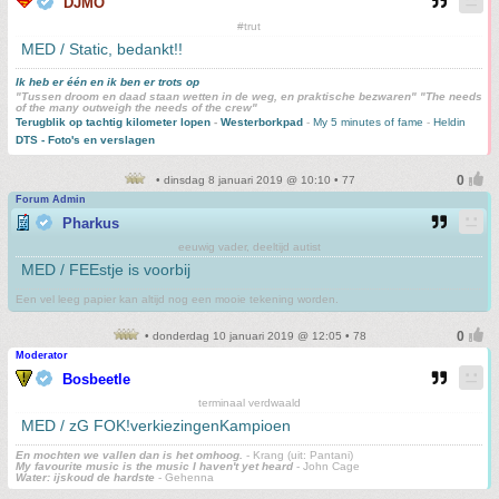
DJMO
#trut
MED / Static, bedankt!!
Ik heb er één en ik ben er trots op
"Tussen droom en daad staan wetten in de weg, en praktische bezwaren" "The needs
of the many outweigh the needs of the crew"
Terugblik op tachtig kilometer lopen
-
Westerborkpad
-
My 5 minutes of fame
-
Heldin
DTS - Foto's en verslagen
• dinsdag 8 januari 2019 @ 10:10 • 77
Forum Admin
Pharkus
eeuwig vader, deeltijd autist
MED / FEEstje is voorbij
Een vel leeg papier kan altijd nog een mooie tekening worden.
• donderdag 10 januari 2019 @ 12:05 • 78
Moderator
Bosbeetle
terminaal verdwaald
MED / zG FOK!verkiezingenKampioen
En mochten we vallen dan is het omhoog.
- Krang (uit: Pantani)
My favourite music is the music I haven't yet heard
- John Cage
Water: ijskoud de hardste
- Gehenna