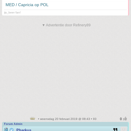
MED / Capricia op POL
ijs_beer fan!
▼ Advertentie door Refinery89
• woensdag 20 februari 2019 @ 08:43 • 93
Forum Admin
Pharkus