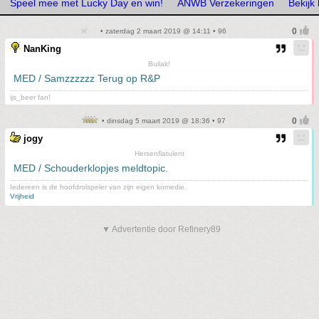
Speel mee met Lucky Day en win!
ANWB Verzekeringen
Bekijk
• zaterdag 2 maart 2019 @ 14:11 • 96
NanKing
Builak!
MED / Samzzzzzz Terug op R&P
ijs_beer fan!
• dinsdag 5 maart 2019 @ 18:36 • 97
jogy
Hersenflatulent
MED / Schouderklopjes meldtopic.
Iedereen is de hoofdrolspeler van zijn eigen komedie.
Vrijheid
▼ Advertentie door Refinery89