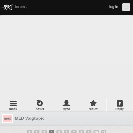
forum
log in
Index
Actief
MyAT
Nieuw
Reply
MED Volgtopic
med
1
2
3
4
5
6
7
8
9
10
11