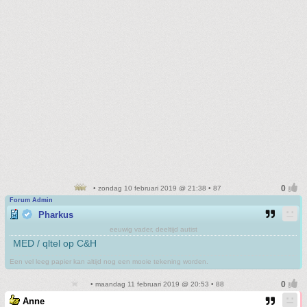
• zondag 10 februari 2019 @ 21:38 • 87
Forum Admin
Pharkus
eeuwig vader, deeltijd autist
MED / qltel op C&H
Een vel leeg papier kan altijd nog een mooie tekening worden.
• maandag 11 februari 2019 @ 20:53 • 88
Anne