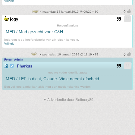
Vrijheid
• maandag 14 januari 2019 @ 09:22 • 80
jogy
Hersenflatulent
MED / Mod gezocht voor C&H
Iedereen is de hoofdrolspeler van zijn eigen komedie.
Vrijheid
• woensdag 16 januari 2019 @ 11:19 • 81
Forum Admin
Pharkus
eeuwig vader, deeltijd autist
MED / LEF is dicht, Claude_Viole neemt afscheid
Een vel leeg papier kan altijd nog een mooie tekening worden.
▼ Advertentie door Refinery89