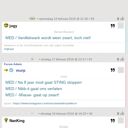
• woensdag 13 februari 2019 @ 21:30 • 90
jogy
Hersenflatulent
MED / Vanillekwark wordt weer zwart, toch niet!
Iedereen is de hoofdrolspeler van zijn eigen komedie.
Vrijheid
• zondag 17 februari 2019 @ 13:17 • 91
Forum Admin
murp
murp
MED / Na 8 jaar mod gaat STING stoppen
MED / Nibb-it gaat ons verlaten.
MED / -Miauw- gaat op zwart!
spam:
https://www.instagram.com/vanzwartwitnaarkleur/
• dinsdag 19 februari 2019 @ 16:23 • 92
NanKing
Builak!