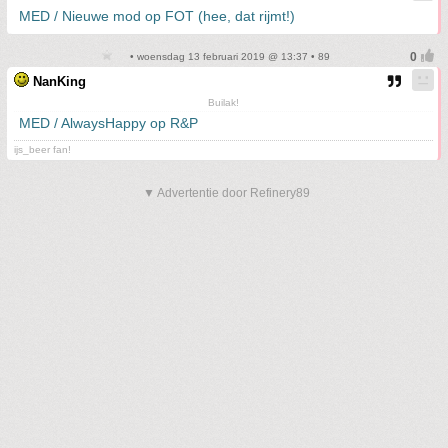
MED / Nieuwe mod op FOT (hee, dat rijmt!)
• woensdag 13 februari 2019 @ 13:37 • 89
NanKing
Builak!
MED / AlwaysHappy op R&P
ijs_beer fan!
▼ Advertentie door Refinery89