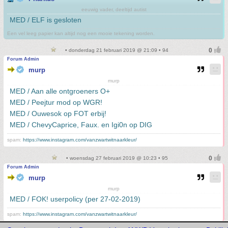
eeuwig vader, deeltijd autist
MED / ELF is gesloten
Een vel leeg papier kan altijd nog een mooie tekening worden.
• donderdag 21 februari 2019 @ 21:09 • 94
Forum Admin
murp
murp
MED / Aan alle ontgroeners O+
MED / Peejtur mod op WGR!
MED / Ouwesok op FOT erbij!
MED / ChevyCaprice, Faux. en Igi0n op DIG
spam:
https://www.instagram.com/vanzwartwitnaarkleur/
• woensdag 27 februari 2019 @ 10:23 • 95
Forum Admin
murp
murp
MED / FOK! userpolicy (per 27-02-2019)
spam:
https://www.instagram.com/vanzwartwitnaarkleur/