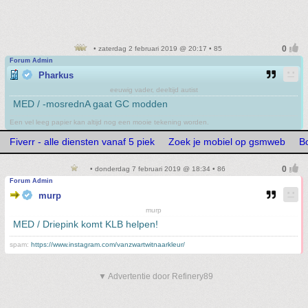
• zaterdag 2 februari 2019 @ 20:17 • 85
Forum Admin
Pharkus
eeuwig vader, deeltijd autist
MED / -mosrednA gaat GC modden
Een vel leeg papier kan altijd nog een mooie tekening worden.
Fiverr - alle diensten vanaf 5 piek
Zoek je mobiel op gsmweb
Bo
• donderdag 7 februari 2019 @ 18:34 • 86
Forum Admin
murp
murp
MED / Driepink komt KLB helpen!
spam:
https://www.instagram.com/vanzwartwitnaarkleur/
▼ Advertentie door Refinery89